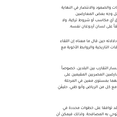
ت والصمود والانتصار في النهاية
ابل وجه بعض المعارضين
قيق أي مكاسب أو شروط تركية، ولا
اً على لسان أردوغان نفسه.
الاته حين قال ما معناه إن اللقاء
ت التاريخية والروابط الأخوية مع
ر التقارب بين البلدين، خصوصاً
عارضين المصريين المقيمين على
يقهما بمستوى معين في المرحلة
مع كل من الرياض وأبو ظبي، حليفَيْ
قد توافقا على خطوات محددة في
 توحي به المصافحة. ولذلك فيمكن أن