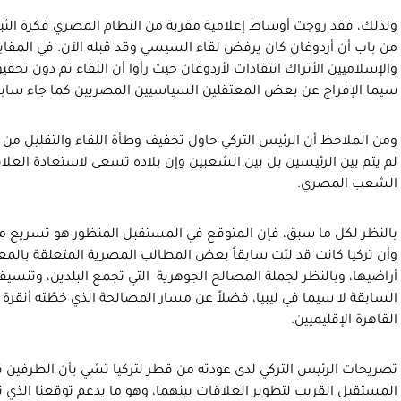
ولذلك، فقد روجت أوساط إعلامية مقربة من النظام المصري فكرة الثبا
من باب أن أردوغان كان يرفض لقاء السيسي وقد قبله الآن. في المق
والإسلاميين الأتراك انتقادات لأردوغان حيث رأوا أن اللقاء تم دون تح
سيما الإفراج عن بعض المعتقلين السياسيين المصريين كما جاء سابق
ومن الملاحظ أن الرئيس التركي حاول تخفيف وطأة اللقاء والتقليل من دل
لم يتم بين الرئيسين بل بين الشعبين وإن بلاده تسعى لاستعادة العلاقا
الشعب المصري.
بالنظر لكل ما سبق، فإن المتوقع في المستقبل المنظور هو تسريع مسا
وأن تركيا كانت قد لبّت سابقاً بعض المطالب المصرية المتعلقة بالم
أراضيها، وبالنظر لجملة المصالح الجوهرية التي تجمع البلدين، وتنس
السابقة لا سيما في ليبيا، فضلاً عن مسار المصالحة الذي خطّته أنقرة 
القاهرة الإقليميين.
تصريحات الرئيس التركي لدى عودته من قطر لتركيا تشي بأن الطرفين 
المستقبل القريب لتطوير العلاقات بينهما، وهو ما يدعم توقعنا الذي