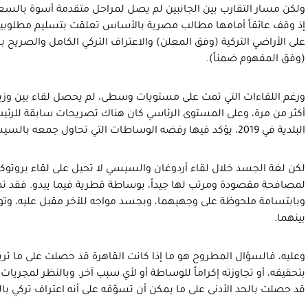
ولكن مسار التقارب بين الجانبين لم يصل لمراحل متقدمة أسوة بالسعود
إذ وقف عائقاً أمامها مطالب مصرية بالأساس تعلقت بتسليم مطلوبي
على الأراضي التركية (وفق المعلن) والاعتراف التركي الكامل والصريح
(وفق المفهوم ضمناً).
ورغم اللقاءات التي تمت على مستويات وسطى، لم يحصل لقاء بين وزيري 
أكثر من مرة، وعلى المستوى الرئاسي كان هناك تصريحات سابقة للرئيس ال
البلدية في 2019، يؤكد فيها رفضه الوساطات التي تحاول جمعه بالسيسي.
لكن لغة الجسد خلال لقاء أردوغان والسيسي لا تحيل على لقاء بروتوكول
لمصافحة مقصودة ومرتب لها جيداً، بوساطة قطرية فيما يبدو. فقد تصاف
وبابتسامة ملحوظة على وجهيهما، وبجسد مواجه للآخر مقبل عليه، وتوحي
بينهما.
وعليه، فالسؤال المطروح هو ما إذا كانت القاهرة قد حصلت على ما تريده
بتحقيقه، أو تجاوزته إكراماً للوساطة أو لأي سبب آخر. وبالنظر لمجريات
قد حصلت بالحد الأدنى على ما يمكن أن تسوّقه على أنه اعتراف تركي با