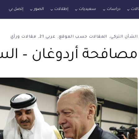
لات
دراسات
سعيديات
إطلالات
الصور
إتصل بي
الشأن التركي
المقالات حسب الموقع
عربي 21
مقالات ورأي
مصافحة أردوغان – الس