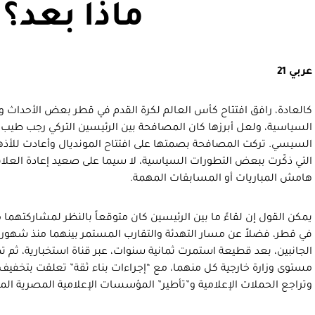
ماذا بعد؟
عربي 21
كالعادة، رافق افتتاح كأس العالم لكرة القدم في قطر بعض الأحداث وا
السياسية، ولعل أبرزها كان المصافحة بين الرئيسين التركي رجب طيب 
السيسي. تركت المصافحة بصمتها على افتتاح المونديال وأعادت للأذه
التي ذكّرت ببعض التطورات السياسية، لا سيما على صعيد إعادة العلا
هامش المباريات أو المسابقات المهمة.
يمكن القول إن لقاءً ما بين الرئيسين كان متوقعاً بالنظر لمشاركتهما م
في قطر، فضلاً عن مسار التهدئة والتقارب المستمر بينهما منذ شهور ط
الجانبين، بعد قطيعة استمرت ثمانية سنوات، عبر قناة استخبارية، ثم
مستوى وزارة خارجية كل منهما، مع “إجراءات بناء ثقة” تعلقت بتخ
وتراجع الحملات الإعلامية و”تأطير” المؤسسات الإعلامية المصرية المعا