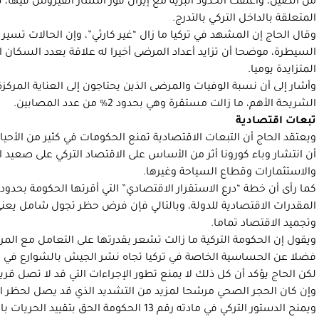
من الصين، وأغلقت الحدود البرية مع إيران فور انتشار الفيروس فيها، ث
المتعلقة بالداخل التركي بالتدرج.
وقال الحاج إن المشهد في تركيا ما زال “غير كارثي”، وإن الحالات تسير
السيطرة، موضحا أن تزايد أعداد المرضى أخيرا له علاقة بعدد السكان ال
المتزايدة يوميا.
وأشار إلى أن نسبة الوفيات والمرضى الذين يحتاجون إلى العناية المرك
الشريحة الأهم، ما زالت مستقرة وهي بحدود 2% من عدد المصابين.
تبعات اقتصادية
ويعتقد الحاج أن التبعات الاقتصادية تمنع الحكومات في كثير من الأحيا
أن انتشار وباء كورونا أثر من الأساس على الاقتصاد التركي على صعيد ا
والاستثمارات وقطاع السياحة وغيرها.
كما رأى أن خطة “درع الاستقرار الاقتصادي” التي أقرتها الحكومة بحدود 
المقدرات الاقتصادية للدولة، وبالتالي فإن فرض حظر تجول شامل يعن
وتجميد الاقتصاد تماما.
ويقول إن الحكومة التركية ما زالت تشعر بقدرتها على التعامل مع ال
فضلا عن الحساسية الخاصة في تركيا تجاه نشر الجيش بالشوارع في حا
لكن الحاج يؤكد أن كل ذلك لا يمنع تطور الإجراءات التي قد لا تصل قر
وإن كان الحجر الصحي مرشحا لمزيد من التشديد الذي قد يصل لحظر ا
ويمنح الدستور التركي في مادته رقم 13 الحكومة ا