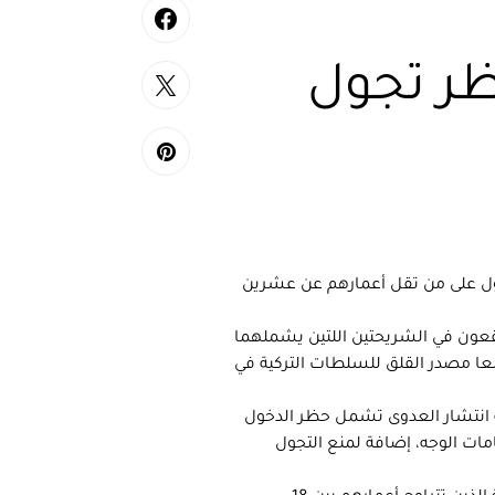
ظر تجول
ول على من تقل أعمارهم عن عشرين
ن 34.4% من تعداد السكان يقعون في الشريحتين اللتين يشملهما
اب و7.5 ملايين مسن يمثلون معا مصدر القلق للسلطات التركية في
ة انتشار العدوى تشمل حظر الدخول
كمامات الوجه، إضافة لمنع التجول