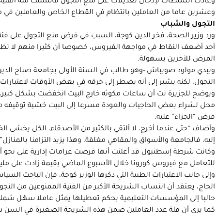
وعشرين عاما من العاملين بانتظام في القطاع الخاص والعاملين في م
التجول والشباب
ورد وزير الصحة، فخر الدين كوجة، السبب في فرض منع التجول على فئة
أحد أضعف النقاط في مواجهة الفيروس، خصوصا أن كثيرا منهم لا تظهر 
المرض للآخرين بسهولة.
ويبدي مولود صويباش -وهو طالب في السنة الأولى بجامعة صباح الدين
التجول، لكنه يشير إلى أنه يضطر إلى خرقه في بعض الأوقات لاعتبارات
ويوضح للجزيرة نت أن ساعات مكوثه خارج البيت انخفضت بشكل كبير، 
محل لشراء بعض الحاجيات والعودة مسرعا إلى البيت خشية توقيفه من
فرض “الجزاء” عليه.
وأضاف “حتى عندما أخرج، لا ألتقي بالكثير من الأصدقاء، الكل يخشى ال
إليه، فالجامعة والأسواق والمقاهي مغلقة، وهذا يزيد التزامنا بالمنازل”.
وكانت شرطة إسطنبول قد أعلنت أنها فرضت غرامات إدارية على نحو أل
للتعامل مع فيروس كورونا خلال الأسبوع الماضي بقيمة زادت على مليون و480 ألف ليرة ت
وإلى جانب الاعتبارات الطبية التي ذكرها الوزير كوجة، فإن الباحث ال
الحاج، يعتقد أن انتساب الشريحة الأكبر من الفتية الممنوعين من التجو
حاليا إلى المؤسسات التعليمية بحكم تعطيلها يمثل عاملا سهّل شمله
كما يرى أن قلة عدد العاملين ضمن هذه الشريحة الصغيرة في السن سا