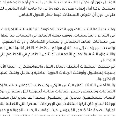
المنازل دون أن تكون لذلك تبعات سلبية على أسرهم أو مجتمعهم أو عل
وسجلت تركيا أول إصابة بفيروس كورونا في
طوعي دون أن تفرض السلطات فيها حظر التجول الشامل.
ومنذ بدء أزمة انتشار العدوى، اتخذت الحكومة التركية سلسلة إجراء
في المتاجر والمؤسسات، ووقف صلاة الجماعة في المساجد بما فيها ص
على مسافات التباعد الاجتماعي واستخدام الكمامات وأدوات التعقيم.
وتمددت الإجراءات إلى حد إغلاق مواقع الاكتظاظ الأكثر قابلية لنقل ال
والأسواق الشعبية، ومنع التجمعات أو تناول الطعام في المطاعم ال
التوصيل.
ثم خفضت السلطات أنشطة وسائل النقل والمواصلات إلى حدها الأدنى
بمدينة إسطنبول وأوقفت الرحلات الجوية الداخلية بالكامل ونقلت تعلي
الإلكترونية.
وليلة أمس الثلاثاء، أعلن الرئيس التركي، رجب طيب أردوغان، سلسلة 
الكمامات وتخصيص خمس كمامات مجانية أسبوعيا لكل مقيم في تركيا،
لافتتاح مستشفيين جديدين في إسطنبول بسعة ألف سرير لكل منهما، على أن 
ووفقا للحاج فإن تركيا استفادت من الإجراءات المبكرة التي اتخذتها بناء
لوزارة الصحة منذ ظهور الفيروس، حيث أوقفت الرحلات الجوية مع مدين