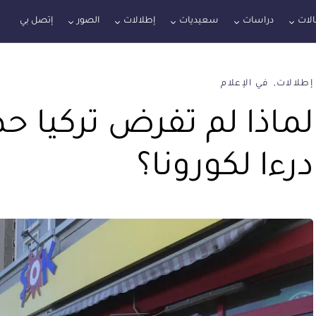
لات
دراسات
سعيديات
إطلالات
الصور
إتصل بي
إطلالات
في الإعلام
لماذا لم تفرض تركيا ح
درءا لكورونا؟