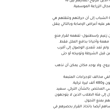
وعادت السلطات لإدخال تعديلات على منع التجول فاستثنت منه الفتية الذين تتراوح أعمارهم بين 18
جال الزراعة الموسمية.
 الشباب إلى أن حركتهم وتنقلهم هي
عليه أعراض الإصابة وبالتالي ينقل
 زعيم بإسطنبول- تفهمه لقرار منع
 مهمة وأحيانا بدافع الملل فقط.
ولم تعد تتعدى الوصول إلى أقرب
 قبل الشرطة وتوبيخه أو حتى
خروج، ولا يوجد مكان يمكن أن نذهب
في مخالف للإجراءات المتبعة
ركية.
سياسي المختص بالشأن التركي، سعيد
ل إلى فئة الطلاب الذين لا يتوجهون
م بمنع التجول.
هم أيضا باتخاذ القرار بحصرهم في