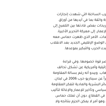
لحرب الساخنة التي شهدت إنجازات
واثقة بما في أيديها من أوراق
يحات بعض قادتها بين التلميح إلى
إعمار، إلى معركة التحرير الأخيرة.
وقعات، الأمر الذي ظهرت حماس معه
لوضع الإقليمي الجديد بعد الانقلاب
ء الحرب والتبكير بموعدها.
اصر قوة خصومها، وفي قراءة
يلية وأمريكية عن تشكل تحالف
اب. ويبدو أنه رغم بسالة المقاومة
وصمود الشعب الفلسطيني، إلا أن سيناريو الحرب الأخيرة لم يبتعد كثيراً عن سيناريو حرب 2006 في لبنان،
ئر البشرية والمادية لتفكر المقاومة
سي وتأخير للإعمار والإغاثة لتأليب
ه في القطاع، دون أن تملك حماس
 وهو أمر لا يمكن الجزم بنتائجه ولا