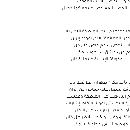
وات تواصل ليــّـنت الموقف
ر الحصار المفروض عليهم كما حصل
نها وحدها في بحر المنطقة اللجي بلا
 “الممانعة” الذي تقوده إيران،
 كانت تحظى بدعم خاص على كل
الخروج من دمشق، ساهمت بعض
عقوبة” الإيرانية عليها، فكان
 يأخذ مكان طهران، فلا قطر ولا
ي كانت تحصل عليه حماس من إيران
ياح التي هبت على المنطقة وعكست
ذ لا يجب أن يفوتنا التقاط إشارات
اختفاء الزيارات – على الأقل
لتهنئة اردوغان. وبغض النظر هل كان
 نحو طهران في محاولة لا يمكن