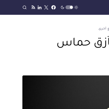
 أخرى
مآزق حماس