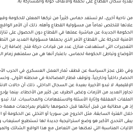
بقدرة سكان القطاع على تحمله والاتفاف حوله والمشاركة به.
من ناحية أخرى، لم تستفد حماس كثيراً من تركها المعلن للحكومة وقبو
علاتها للتخلص تماماً من مسؤولية القطاع وأهله. ذلك أن الأمر ال
الحكومة الجديدة عن مباشرة عملها في القطاع دون الحصول على تناز
الأمنية للحركة على القطاع الأمر الذي يحملها مسؤولية العديد من ال
التفجيرات التي استهدفت منازل عدد من قيادات حركة فتح. إضافة إلى 
الأوضاع وتباطئ الحكومة لحماس، باعتبار أنها هي من سلمتهم زمام الق
وفي ظل عجز السياسة عن قطف ثمار العمل العسكري في الحرب الأخيرة 
الحصار داخلياً وخارجياً، وتوقف قطار المصالحة في محطته الأولى، وخس
الإقليمية، لا تبدو الأخيرة بعيدة عن السجال الداخلي. ذلك أن حالات الانت
تجاوز العديد من الأزمات وغض الطرف عن كثير من الأخطاء، بينما يؤدي 
الملفات المغلقة وإثارة الأسئلة والاستفهامات والمحاسبات. لذا، تبد
إذ هي مطالبة من قبل أبنائها قبل خصومها بالقيام بمراجعات مهمة حول
خلال الفترة السابقة، مثل الخروج من سوريا أو التخلي عن الحكومة أو ال
يبقى التحدي الأكبر هو وضع استراتيجية جديدة لها تستطيع استيعاب و
الآليات المناسبة التي تمكنها من التعامل مع هذا الواقع الشائك والمركب 