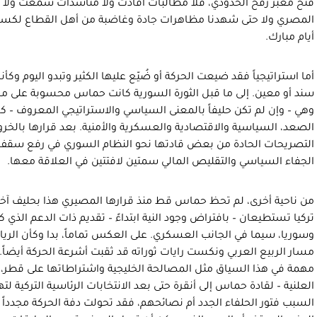
فتح معبر رفح الحدودي، فلا مطالبات أفادت ولا مناشدات سُمعت ولا قن
المصري ولا حتى شهدنا مظاهرات جادة وغاضبة من أهل القطاع لكس
أيام مبارك.
أما استراتيجياً فقد ضيعت الحركة أو ضُيّع عليها الكثير وتبدو اليوم وكأ
سند أو معين. إلى ما قبل الثورة السورية كانت حماس محسوبة على محور
وهي – وإن لم تكن حليفاً بالمعنى السياسي والاستراتيجي المعروف –
الصعد، السياسية والاقتصادية والعسكرية والأمنية. بعد قرارها ب
التصريحات الحادة من بعض قادتها نحو النظام السوري في رفع سقف “ال
الجفاء السياسي والتقليص المالي سمتين لافتتين في العلاقة معها.
من ناحية أخرى، لم تحظ حماس قط منذ قرارها المصيري هذا بحليف آخر
تركيا تستطيعان – بافتراض وجود النية ابتداءً – تقديم ذات الدعم الذ
وسوريا، سيما في الجانب العسكري. على العكس تماماً، بدا وكأن الر
مسار الربيع العربي ونكست رايات ثوراته قد ثقبت أشرعة الحركة أيضاً. إ
مهمة في هذا السياق مثل المصالحة الخليجية واشتراطاتها على قطر، أو 
العلنية – لقادة حماس إلى أنقرة حتى بعد الانتخابات الرئاسية التركية 
السبب فتور الحلفاء الجدد أم نصائحهم، فقد تحولت دفة الحركة مجدداً