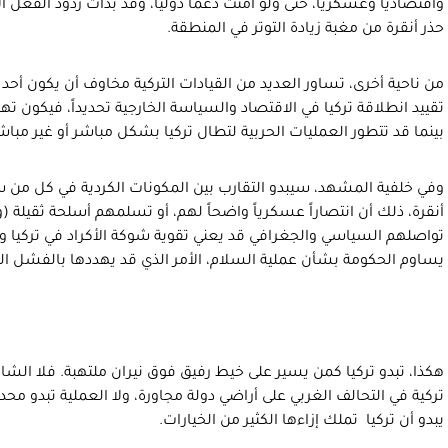
واقتصادياً وعسكرياً، حتى ولو أمنت دعماً دولياً، وقد بدأت ردود الفعل ال
حذر أنقرة من مغبة زيادة التوتر في المنطقة.
من ناحية أخرى، تساور العديد من القيادات التركية مخاوف أن يكون أحد
تقييد انطلاقة تركيا في الاقتصاد والسياسة الخارجية تحديداً، فيكون تهد
بينما قد تتطور العمليات الحربية لتطال تركيا بشكل مباشر أو غير مباش
وفي خلفية المشهد، سيبدو التقارب بين المكونات الكردية في كل من سوريا
أنقرة، ذلك أن انتصاراً عسكرياً واضحاً لهم، أو تسلمهم أسلحة ثقيلة (
تواصلهم السياسي والجغرافي قد يعني تقوية شوكة الأكراد في تركيا و
يساوم الحكومة بشأن عملية السلام، الأمر الذي قد يهددها بالفشل ال
هكذا، تبدو تركيا كمن يسير على خيط رفيق فوق نيران ملتهبة. فلا الش
تركية في التحالف الغربي على أراضي دولة مجاورة، ولا العملية تبدو م
يبدو أن تركيا تملك إزاءها الكثير من الخيارات.