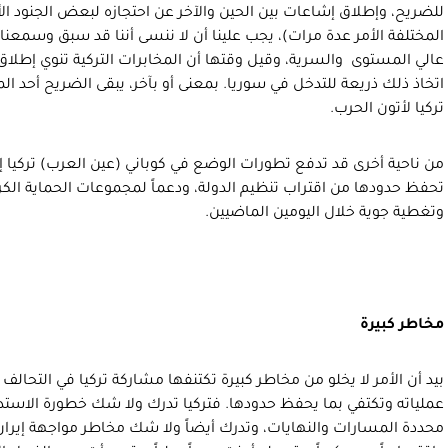
للضريح، وإطلاق إشاعات بين الحين والآخر عن احتجازه لبعض الجنود ا
المختلفة الأمر عدة مرات)، يجب علينا أن لا ننسى أننا قد سبق وسمعنا
عالي المستوى والسرية، وقيل وقتها أن المخابرات التركية تنوي إطل
اتخاذ ذلك ذريعة للتدخل في سوريا. بمعنى أو بآخر، يبقى الضريح أحد ال
تركيا لأتون الحرب.
من ناحية أخرى قد تدفع تطورات الوضع في كوباني (عين العرب) تركيا إ
تحفظ حدودها من اقتراب تنظيم الدولة، ودعماً لمجموعات الحماية الك
وتغطية جوية خلال اليومين الماضيين.
مخاطر كبيرة
بيد أن الأمر لا يخلو من مخاطر كبيرة تكتنفها مشاركة تركيا في التحال
عملياته وتكتفي بما يحفظ حدودها. فتركيا تدرك ولا شك خطورة الاستدر
محددة المسارات والنهايات، وتدرك أيضاً ولا شك مخاطر مواجهة إيران 