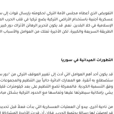
التفويض الذي أعطاه مجلس الأمة التركي لحكومته بإرسال قوات إلى س
عسكرية أجنبية باستخدام الأراضي التركية يضع تركيا في قلب الحرب الم
الإسلامية في كلا البلدين. نعم، قد يكون لتحرير الرهائن الأتراك دور كبي
الطريقة السريعة والكبيرة، لكن الأخيرة تملك من العوامل والأسباب التي 
التطورات الميدانية في سوريا
قد يكون أحد أهم العوامل التي أدت إلى تغيير الموقف التركي من “دور س
ستضطلع به أنقرة، هو المعارك الدائرة حالياً بين التنظيم والمجموعات ا
وفق التسمية الكردية. فالمعركة تضع التنظيم على بعد كيلومترات قليلة 
يشي بإمكانية سيطرتها عليها وتماسها مع الحدود التركية بشكل مباش
من ناحية أخرى، يبدو أن العمليات العسكرية التي بدأت فعلاً قبل تحدي
قد اوصلت لها رسالة بحتمية الحرب، فكان أن قررت الأخيرة المشاركة