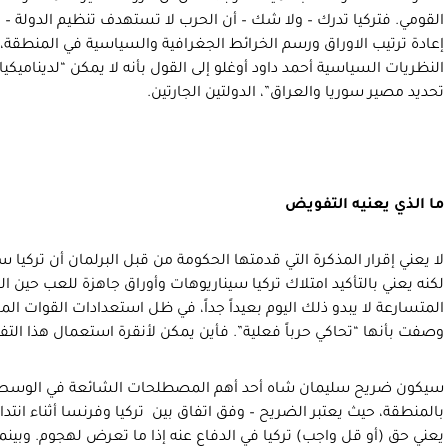
القومي. فتركيا تدرك – ولا شك – أن الحرب لا تستهدف تنظيم الدولة – 
إعادة ترتيب الاوراق ورسم الخرائط الجغرافية والسياسية في المنطقة،
النظريات السياسية أحمد داود أوغلو إلى القول بأنه لا يمكن “لديناميكيا
تحديد مصير سوريا والعراق”، الدولتين الجارتين.
ما الذي يعنيه التفويض
لا يعني إقرار المذكرة التي قدمتها الحكومة من قبل البرلمان أن تركيا س
لكنه يعني بالتأكيد امتلاك تركيا سيناريوهات وأوراق جاهزة للعب حين ال
المتسارعة لا يبدو ذلك اليوم بعيداً جداً، في ظل استعدادات القوات المس
وصفت بأنها “تحاكي حرباً فعلية”. فأين يمكن لأنقرة استعمال هذا الت
سيكون ضريح سليمان شاه أحد أهم المصطلحات الشائعة في الوسط 
بالمنطقة، حيث يعتبر الضريح – وفق اتفاق بين تركيا وفرنسا أثناء انتداب
يعني حق (أو قل واجب) تركيا في الدفاع عنه إذا ما تعرض لهجوم. وبينما