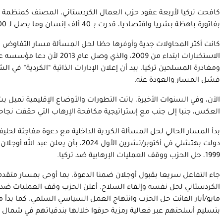
كافحت تركيا لأربعة عقود حزب العمال الكردستاني، المصنف كمنظمة إر
بفاتورة باهظة بشريا واقتصاديا، قدرت بـ 40 ألف إنسان وما يصل لـ 500 مليار دولار.
كانت أكثر المحاولات جدية وأوفرها حظا لحل المسألة مسار التفاوض م
الاستخبارات ابتداء من 2009، والذي و
فشل المسار والعودة عنه.
الآن، وفي السنوات الأخيرة، باتت التطورات والأوضاع الإقليمية تمي
العكس، جنبا إلى جنب مع إستراتيجية مكافحة الإرهاب التي حققت نجاح
بدأ المسار الحالي لحل المسألة الكردية الداخلية مع دعوة مفاجئة لحلي
دولت بهتشلي في أكتوبر/تشرين الأول 2024، بأ
1999، حل الحزب ووقف العمليات الإرهابية ضد تركيا.
جاء التفاعل سريعا بقبول أوجلان ضمنا الدعوة، بما أوحى بمسار متقدم
الكردستاني لحل نفسه وإلقاء السلاح. أعلن الحزب وقف العمليات ضد تر
مايو/أيار الفائت حل الحزب وانتهاج العمل السياسي السلمي. كما بدأ 
بتسليم أسلحتهم عبر فعالية رمزية حرقوا خلالها بندقياتهم في شمال ا