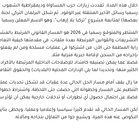
خلال هذه المدة، تعددت زيارات حزب المساواة وديمقراطية الشعوب “
رسميا رسائل الأخير المنتقلة عبر الوفود. ثم شكل البرلمان التركي لجن
بعضها) لمتابعة مشروع “تركيا بلا إرهاب”، وهو الاسم المعلن رسميا في
المنتظر والمتوقع رسميا في 2026 هو المسار القانوني
التشريعات والقوانين المرتبطة بعدة ملفات، في مقدمتها كيفية التع
راية المنظمة حتى الآن: من اشتركوا في عمليات مسلحة ومن لم يفعلوا
بإخراجه من السجن لإقامة جبرية منزلية مثلا.
فضلا عما يمكن تصنيفه كامتداد للإصلاحات الداخلية المرتبطة بالأكراد- ا
الكثير منها- وتحديدا لما يلي الإدارات المحلية (البلديات) والحقوق الثقا
ما زال يقف أمام مسار الحل الحالي عدة عقبات قد تشكل تحديات عملي
التنظيم على المسار وخطواته التي حصلت حتى اللحظة، واشتراط خطوات 
فضلا عن احتمال حصول أي تطورات أو تدخلات خارجية يمكن أن تؤثر سل
لكن المسار الحالي قد تقدم كثيرا سياسيا وإعلاميا وعمليا، ويحظى بتأي
النكوص عنه هذه المرة، ويشيع جوا من التفاؤل بنجاحه ومآلاته.