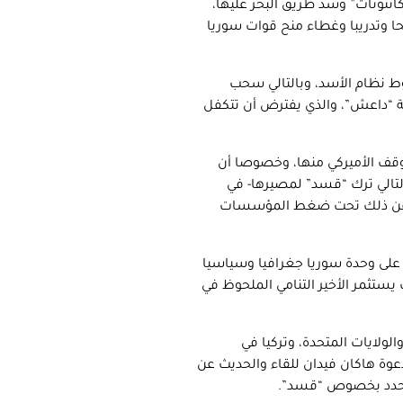
انتونات” وسد طريق البحر عليها،
حا وتدريبا وغطاء منح قوات سوريا
ط نظام الأسد، وبالتالي سحب
لة “داعش”، والذي يفترض أن تتكفل
موقف الأميركي منها، وخصوصا أن
تالي ترك “قسد” لمصيرها- في
زئيا عن ذلك تحت ضغط المؤسسات
على وحدة سوريا جغرافيا وسياسيا
يستثمر الأخير التنامي الملحوظ في
الولايات المتحدة، وتركيا في
دعوة هاكان فيدان للقاء والحديث عن
 محدد بخصوص “قسد”.