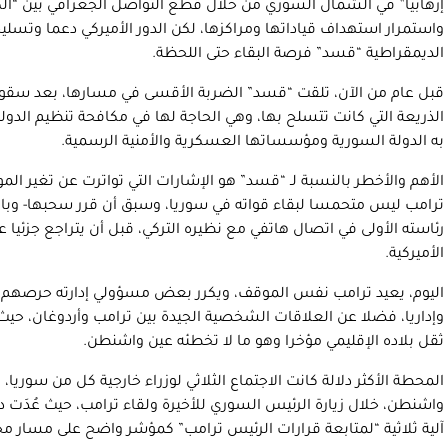
إرهابيا” في الشمال السوري من خلال قطع التواصل الجغرافي بين “الك
واستمرار استهداف قياداتها ومراكزها، لكن الدور الأميركي دعما وتسلي
الديمقراطية “قسد” فرصة البقاء حتى اللحظة.
قبل عام من الآن، تلقت “قسد” الضربة الأقسى في مسارها، بعد سقو
الذريعة التي كانت تتسلح بها، وهي الحاجة لها في مكافحة تنظيم الدو
به الدولة السورية ومؤسساتها العسكرية والأمنية الرسمية.
الأهم والأخطر بالنسبة لـ “قسد” هو الإشارات التي تواترت عن تغير ال
ترامب ليس متحمسا لبقاء قواته في سوريا، وسبق أن قرر سحبها- وبال
رئاسته الأولى في اتصال هاتفي مع نظيره التركي، قبل أن يتراجع ج
الأميركية.
اليوم، يعيد ترامب نفس الموقف، ويكرر بعض مسؤولي إدارته حرصهم 
وإداريا، فضلا عن العلاقات الشخصية الجيدة بين ترامب وأردوغان، حيث 
ثقل بلاده الإقليمي مؤخرا وهو ما لا تخطئه عين واشنطن.
المحطة الأكثر دلالة كانت الاجتماع الثلاثي لوزراء خارجية كل من سوريا، و
واشنطن، خلال زيارة الرئيس السوري للأخيرة ولقاء ترامب، حيث عُدَت 
آلية ثلاثية “لمتابعة قرارات الرئيس ترامب” كمؤشر واضح على مسار