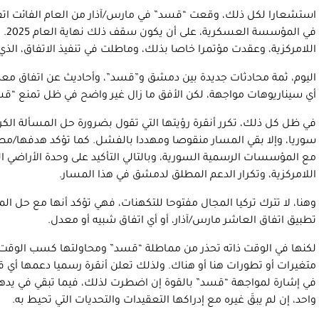
استشعارا لكل ذلك، وقعت “قسد” في مارس/آذار من العام الفائت اتفاق
في ا
اللامركزية، وعقدت مؤتمرا خاصا بذلك، وماطلت في تنفيذ الاتفاق، الذي انتهى 2025 دون أن يرى الن
اليوم، ثمة محادثات جديدة بين دمشق و”قسد”، وأحاديث عن اتفاق معدل 
أي سيناريوهات مواجهة، لكن الأفق ما زال غير واضح في ظل تمنع “قس
في ظل كل ذلك، تكرر أنقرة رؤيتها التي تقول بضرورة حل المسألة الكر
سوريا، وإلا بقي المسار منقوصا ومهددا بالفشل. كما تؤكد هدفها/م
مع المؤسسات الرسمية السورية، وبالتالي التأكيد على وحدة الأرا
اللامركزية، وتكرار الدعم المطلق لدمشق في هذا المسار.
وهنا، لا تترك تركيا المجال مفتوحا للتكهنات، فهي تؤكد أنها مع حل الم
تطبيق اتفاق العاشر مارس/آذار، أو أي اتفاق شبيه أو معدل.
لكنها في الوقت ذاته تحذر من مماطلة “قسد” ومحاولتها كسب الوقت و
متغيرات أو تطورات هنا أو هناك. ولذلك تعلن أنقرة رسميا دعمها أي 
في إشارة لمواجهة “قسد” بالقوة إن اضطرت لذلك، فيما تبقي في يده
واحد، إن لم يبقَ غيره مع إدراكها التعقيدات والتحديات التي تحيط به.