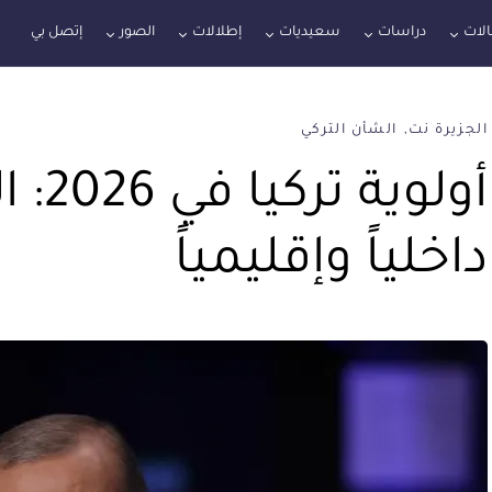
لات
دراسات
سعيديات
إطلالات
الصور
إتصل بي
الجزيرة نت
الشأن التركي
أولوي
داخلياً وإقليمياً