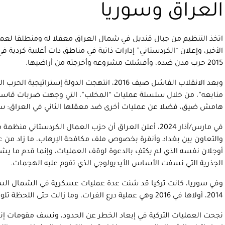
العراق وسوريا
اتخذ التنظيم من جبال قنديل في شمال العراق معقلا له ومنطلقا لعمل
الأخير، وإعلان “الكردستاني” إدارات ذاتية في مناطق ذات أغلبية كردية 
2015 حرب مدن ضده، وأفشلت مشروعه وأخرجته من أراضيها.
وبعد الانقلاب الفاشل صيف 2016، انتهجت الدولة إسترا
منابعه”، من خلال سلسلة عمليات “المخلب”، التي وجهت ضربات قاسية
هامش ضيق، فضلا عن عمليات أخرى ضد معقلها الثاني في العراق: سن
في مارس/آذار 2024، أعلن العراق أن حزب العمال الكردستاني م
والتعاون بين بغداد وأنقرة بخصوص ملف مكافحة الإرهاب، ما زاد من عز
أوجلان نفسه الذي لم يكتفِ بالدعوة لوقف العمليات، وإنما قدم ما يش
الجذرية التي نسفت الأساس الأيديولوجي الذي تقوم عليه الهجمات.
وفي سوريا، كانت تركيا قد شنت عدة عمليات عسكرية في الشمال السوري
2014، أولاها في 2016 وهي عملية درع الفرات، وما زالت حتى اللحظة تلوح باحتمال شن عملية إضافية.
نجحت العمليات التركية في إبعاد الخطر عن الحدود، ونسف مقومات إنشا