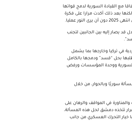
ا مع القيادة السورية لدمج قواتها
لمؤسسة العسكرية، على أن يكون سقف ذلك نهاية العام 2025. لكنها بعد ذلك أكدت مرارا على فكرة
ور عمليا.
قد يصار إليه بين الجانبين لتجنب
د”.
دية في تركيا وخارجها بما يشمل
طلبها بحل “قسد” ودمجها بالكامل
ضي السورية ووحدة المؤسسات ورفض
سألة سوريًا وبالحوار، من خلال
المناورة في المواقف والرهان على
قرار تتخذه دمشق لحل هذه المسألة،
ا خيار التحرك العسكري من جانب