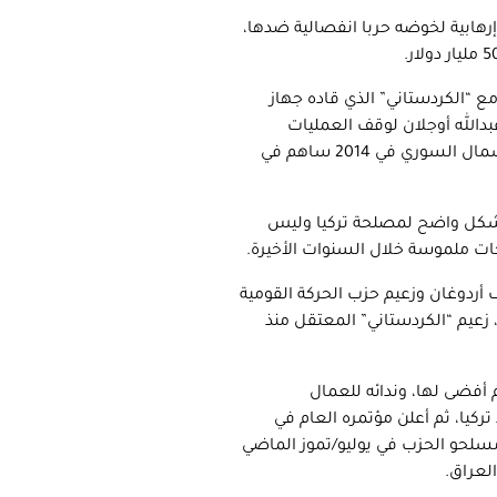
هابية لخوضه حربا انفصالية ضدها،
ع “الكردستاني” الذي قاده جهاز
صل عام 2013 لأن دعا مؤسسه عبدالله أوجلان لوقف العمليات
ومغادرة المسلحين تركيا. بيد أن إعلان الإدارات الذاتية “الكردية” في الشمال السوري في 2014 ساهم في
ل بشكل واضح لمصلحة تركيا وليس
ات ملموسة خلال السنوات الأخيرة.
ف أردوغان وزعيم حزب الحركة القومية
ن يعلن عبد الله أوجلان، زعيم “الكردستاني” المعتقل منذ
 أفضى لها، وندائه للعمال
كيا، ثم أعلن مؤتمره العام في
مسلحو الحزب في يوليو/تموز الماضي
لعراق.