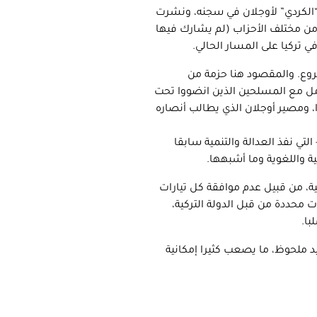
الكردي” لأوجلان في سجنه، ونشرت
ة من مختلف الأحزاب (لم يشارك فيها
 تركيا على المسار الحالي.
 المرتبط بالمشروع. والمقصود هنا حزمة من
امل مع المسلحين الذين انضووا تحت
، ومصير أوجلان الذي يطالب أنصاره
لتي نفذ العدالة والتنمية سابقا
فية واللغوية وما أشبهها.
ة، من قبيل عدم موافقة كل تيارات
محددة من قبل الدولة التركية،
با.
يد ملحوظ، ما يصعب كثيرا إمكانية