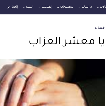
لات
دراسات
سعيديات
إطلالات
الصور
إتصل بي
قصائد
يا معشر العزاب