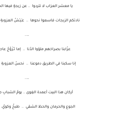
يا معشر العزاب لا تتردوا .. عن زيجةٍ فيها الحي
نادتكم الزيجات فاسعوا نحوها .. عـَيـْشُ العزوبةِ 
…..
عزّابنا بصراخهم ملؤوا الدُنا .. إما نـُزَوَّجُ عاجلاً 
إنا سكبنا في الطريق دموعنا .. نحسُ العزوبةِ حـَظـ
…..
أركان هذا البيت أعمدة الغِوى .. يومُ الشبابِ ص
الجوع والحرمان والحظ الشقي .. طبخٌ وكويٌ، و