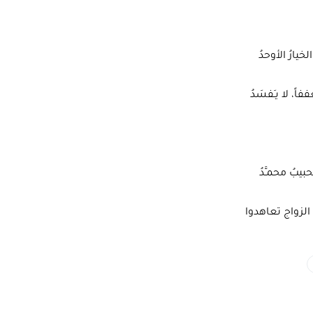
خيارُ الأوحدُ
اً، لا يـَفسَدُ
يبُ محمـَّدُ
الزواج تعاهدوا