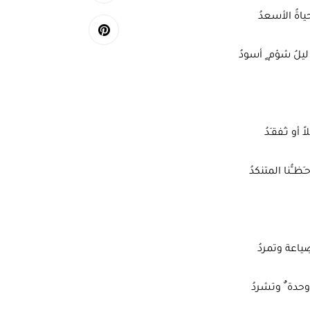
اةُ الأسعدُ
ليلُ شؤم ٍ أسودُ
أو نـُفقـَدُ
ـُّنا المتنكدُ
ِياعة وتمردُ
حدة ٌ وتشردُ