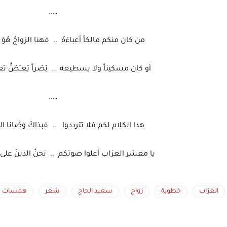
…..
من كان منكم مالكاً أعباءَهُ .. فهنا الزواجُ هُوَ ال
أو كان مسكيناً ولا يسطيعه .. بَصَراً يَغــَضُّ تعفف
…..
هذا الكلام لكم فلا تترددوا .. فبذاكَ وصَّانا الحب
يا معشر العزاب أعلوا صوتكم .. نحنُ الذينَ على 
العزاب
خطوبة
زواج
سعيد الحاج
شعر
همسات