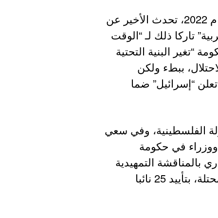
وفي الاتفاقية الائتلافية بين نتنياهو وسموتريتش عام 2022، تحدث الأخير عن
ية” تاركا ذلك لـ “الوقت
 في يوليو/تموز 2023 بأن الحكومة “تغير البنية التحتية
احتلال، ببطء ولكن
 تعلن “إسرائيل” ضما
ولة الفلسطينية، وفي سعي
ووزراء في حكومة
لـ22 من الشهر الجاري بالمناقشة التمهيدية
على قانون “فرض السيادة” على الضفة الغربية المحتلة، بتأييد 25 نائبا