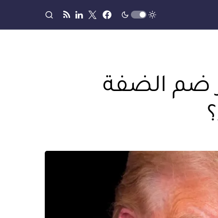
 ضم الضفة
؟