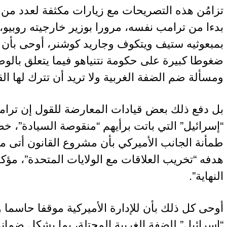
تزامُن هذه التصريحات مع زيارات مكثفة لعدد من 
بدءا من ترامب نفسه، مرورا بوزير خارجيته روبيو، 
بمبعوثيه ستيف ويتكوف وجاريد كوشنر، أوحى بأن ا
ضغوطا كبيرة على حكومة نتنياهو فيما يتعلق بالوض
ومسألة ضم الضفة الغربية ولا تريد أن تترك لها ا
بل دفع ذلك بعض قيادات المعارضة للقول إن ترام
“إسرائيل” التي باتت برأيهم “منقوصة السيادة”، خص
طمأنة الجانب الأميركي بأن مشروع القانون أتى م
هدفه “تخريب العلاقات مع الولايات المتحدة”، مؤكد
النهاية”.
أوحى كل ذلك بأن للإدارة الأميركية موقفا حاسما 
“إسرائيل” للضفة الغربية المحتلة، بما يشكل ضم