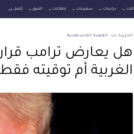
لات
دراسات
سعيديات
إطلالات
الصور
إتصل بي
الجزيرة نت
القضية الفلسطينية
هل يعارض ترامب قرار
الغربية أم توقيته فقط