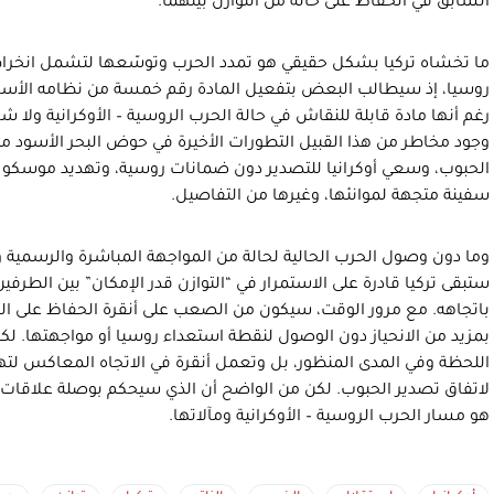
السابق في الحفاظ على حالة من التوازن بينهما.
ما تخشاه تركيا بشكل حقيقي هو تمدد الحرب وتوسّعها لتشمل انخراطا
روسيا، إذ سيطالب البعض بتفعيل المادة رقم خمسة من نظامه الأسا
رغم أنها مادة قابلة للنقاش في حالة الحرب الروسية – الأوكرانية ولا
وجود مخاطر من هذا القبيل التطورات الأخيرة في حوض البحر الأسود 
الحبوب، وسعي أوكرانيا للتصدير دون ضمانات روسية، وتهديد موسكو له
سفينة متجهة لموانئها، وغيرها من التفاصيل.
وما دون وصول الحرب الحالية لحالة من المواجهة المباشرة والرسمية وا
ستبقى تركيا قادرة على الاستمرار في “التوازن قدر الإمكان” بين الطر
باتجاهه. مع مرور الوقت، سيكون من الصعب على أنقرة الحفاظ على ال
بمزيد من الانحياز دون الوصول لنقطة استعداء روسيا أو مواجهتها. لكن 
اللحظة وفي المدى المنظور، بل وتعمل أنقرة في الاتجاه المعاكس لتهد
لاتفاق تصدير الحبوب. لكن من الواضح أن الذي سيحكم بوصلة علاقات تر
هو مسار الحرب الروسية – الأوكرانية ومآلاتها.