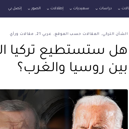
لات
دراسات
سعيديات
إطلالات
الصور
إتصل بي
الشأن التركي
المقالات حسب الموقع
عربي 21
مقالات ورأي
هل ستستطيع تركيا الح
بين روسيا والغرب؟