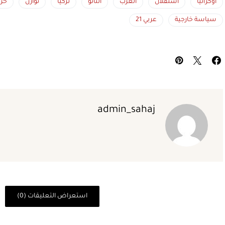
أوكرانيا
استقلال
الغرب
الناتو
تركيا
توازن
حر
سياسة خارجية
عربي 21
admin_sahaj
استعراض التعليقات (0)