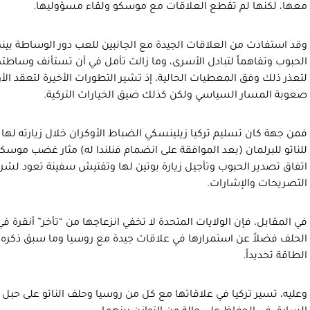
معها، لكنها لم تقطع العلاقات مع موسكو ولقاء مسؤوليها.
وقد استفادت من العلاقات الجيدة مع الجانبين للعب دور الوساطة بينهما
الحبوب وتفاهماً لتبادل الأسرى، وما زالت تأمل في أن تستأنف وساطتها
لتعذر ذلك وفق المعطيات الحالية، إذ تشير التطورات الأخيرة لتعقد الأ
صعوبة المسار السياسي ولكن كذلك ضيق الخيارات التركية.
فمن جهة كان تسليم تركيا زيلينسكي الضباط الأوكران خلال زيارته لها
للناتو للبرلمان (بعد الموافقة على انضمام فنلندا له) مثار غضب موسك
اتفاق تصدير الحبوب وتأجيل زيارة بوتين لها وتفتيش سفينة تعود لشركة
التصريحات والإشارات.
في المقابل، فإن الولايات المتحدة لا تخفي انزعاجها من “تأخر” أنقرة 
الحلف فضلاً عن استمرارها في علاقات جيدة مع روسيا وما سبق ذكره م
الطاقة تحديداً.
وعليه، تسير تركيا في علاقاتها مع كل من روسيا وحلف الناتو على حبل 