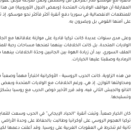
المفارقة أن مواقف الولايات المتحدة (وبعض الدول الأوروبية) من هذا 
للمنظمات الانفصالية في سوريا دفع أنقرة أكثر فأكثر نحو موسكو، إذ ت
على أمنها القومي بل ويضرون به.
وعلى مدى سنوات عديدة كانت تركيا قادرة على موازنة علاقاتها مع الجانب
الولايات المتحدة، بل كانت الخلافات بينهما تمنحها مساحات رحبة للمن
الملف السوري. بيد أن زيادة الهوة بين الجانبين وحدّة الخلافات بينهما
الرمادية وصعّبتا عليها الخيارات.
من هذه الزاوية، كانت الحرب الروسية – الأوكرانية اختباراً مهماً وصعباً 
ومحاولتها التوازن. إذ هي، ورغم الخلافات مع الولايات المتحدة وبعض
الناتو والجيش الثاني فيه، وقد قرر الأخير خوض الحرب مع روسيا بشكل 
وتسليحها.
كان الخيار صعباً، وتبنت أنقرة “الحياد الإيجابي” في الحرب وسعت للتماي
تركيا الهجوم الروسي على أوكرانيا وطالبت بالحفاظ على وحدة الأراضي 
ثانية لم تنخرط في العقوبات الغربية على روسيا. وقد أعلنت دعمها لكي