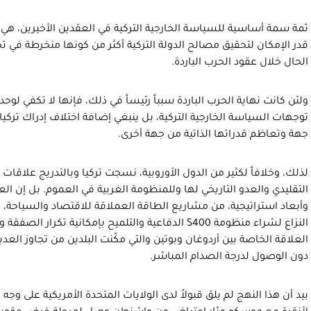
ثمة سمة أساسية للسياسة الخارجية التركية في العقدين الأخيرين، ه
قدر الإمكان لتحقيق مصالح الدولة التركية أكثر من كونها منخرطة في ت
الحال خلال عقود الحرب الباردة.
ولئن كانت نهاية الحرب الباردة سبباً رئيساً في ذلك، فإنها لا تكفي لوحده
توجهات السياسة الخارجية التركية، بل ينبغي إضافة اختلاف إدراك تركي
جهة وتعاظم قدراتها الذاتية من جهة أخرى.
لذلك، وخلافاً لكثير من الدول الأوروبية، نسجت تركيا وبالتدريج علاقات
التقليدي والعدو التاريخي لها وللمنظومة الغربية في العموم. بل إن ا
وأبعاد استراتيجية، من مشاريع الطاقة العملاقة للاقتصاد والسياحة، 
النزاع لشراء منظومة S400 الدفاعية والتلميح بإمكانية ت
العلاقة الخاصة بين أردوغان وبوتين والتي مكّنت البلدين من تجاوز الع
دون الوصول لدرجة الصدام المباشر.
بيد أن هذا النهج لم يلق قبولاً لدى الولايات المتحدة الأمريكية على وج