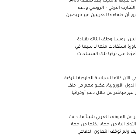
لأنقرة مع موسكو مثار اعتراض من واشنطن وصل لمرحلة فرض عقوبات عليها لا سيما بعد صفقة S400.
التقارب التركي – الروسي ودعم
رى أن حلفاءها الغربيين غير حريصين
ين، روسيا وحلف الناتو بقيادة
اورة استفادت منها لا سيما في
 ضيّقا على تركيا تلك المساحات
في الآن ذاته للسياسة الخارجية التركية
 الدول الأوروبية، عضو مهم في حلف
غير مباشر من خلال دعم أوكرانيا
ز عن الموقف الغربي شيئاً ما. دانت
الأوكرانية من جهة، لكنها من جهة
يف ولم توقف التعاون الدفاعي