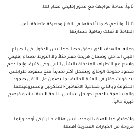
ثانياً، ساحة مواجهة مع محور إقليمي معادٍ لها.
ثالثاً، والأهم، ضماناً لحقها في الغاز ومعركة متعلقة بأمن
الطاقة لا تملك رفاهية خسارتها.
وعليه، فالهدف الذي يحقق مصالحها ليس الدخول في الصراع
الليبي الداخلي وضمان هزيمة حفتر مثلاً ولا التورط بصدام إقليمي
واسع مع الأطراف المتدخلة بالشأن الليبي وهي كثيرة، وإنما دعم
صمود حكومة الوفاق وبشكل أكثر تحديداً منع سقوط طرابلس
بيد قوات حفتر في الفترة الحالية، بما يضمن على الأقل صمود
الحكومة وبالتالي صلاحية الاتفاقين/المذكرتين ومشروعيتهما،
والمساهمة بالدفع نحو حل سياسي للأزمة الليبية لا تبدو فرصح
كبيرة حالياً.
ولتحقيق هذا الهدف المحدد، ليس هناك خيار تركي أوحد وإنما
مروحة من الخيارات المتدرجة أهمها: