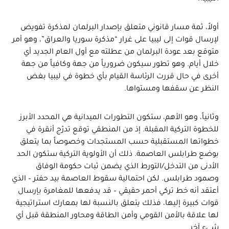
أولاً، ثمة مسار قانوني متعلق بإصدار البرلمان لمذكرة تفويض
لإرسال قوات إلى ليبيا على غرار “مذكرة سوريا والعراق”، وهو أمر
متوقع بعد عودة البرلمان من عطلته مع أول العام الجديد أي
خلال أيام. وهو تطور سيكون ضرورياً من جهة وكافياً من جهة
أخرى في حال قررت الرئاسة القيام بأي خطوة في ليبيا بغض
النظر عن سقفها ومستواها.
وثانياً، وهو الأهم، ستكون التطورات الميدانية هي المحدد الأبرز
للخطوة التركية المقبلة. إذ من المنطقي توقع تدرّج أنقرة في
خطواتها المستقبلية حسب المستجدات وخصوصاً بما يتعلق
بوضع طرابلس العاصمة. ذلك أن الأولوية التركية ستكون الحد
الأدنى من التدخل/التورط الذي يضمن ثبات حكومة الوفاق
وصمود طرابلس. لكن احتمالية سقوط العاصمة بيد حفتر – الذي
أعتقد أنه خط تركي أحمر حقيقي – قد يدفعها للمغامرة بإرسال
قوات كبيرة إليها، فذلك يتعلق بالنسبة لها بمعارك استراتيجية
لها علاقة بالأمن القومي وأمن الطاقة ومحاور المنطقة قبل أي
شيء آخر.