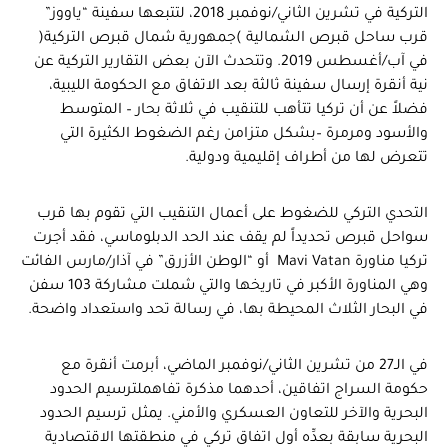
التركية في تشرين الثاني/نوفمبر 2018، لتتبعها سفينة “ياووز”
قرب ساحل قبرص الشمالية )جمهورية شمال قبرص التركية(
في آب/أغسطس 2019. وتتحدث الآن بعض التقارير التركية عن
نية أنقرة إرسال سفينة ثالثة بعد الاتفاق مع الحكومة الليبية،
فضلاً عن أن تركيا تتأهب للتنقيب في ثلاثة بحار – المتوسط
والأسود ومرمرة –بشكل متزامن رغم الضغوط الكثيرة التي
تتعرض لها من أطراف إقليمية ودولية.
التحدي التركي للضغوط على أعمال التنقيب التي تقوم بها قرب
سواحل قبرص تحديداً لم يقف عند الحد الدبلوماسي، فقد أجرت
تركيا مناورة Mavi Vatan أو “الوطن الأزرق” في آذار/مارس الفائت
وهي المناورة الأكبر في تاريخها والتي شملت مشاركة 103 سفن
في البحار الثلاث المحيطة بها، في رسالة تحد واستعداد واضحة.
في الـ27 من تشرين الثاني/نوفمبر الماضي، أبرمت أنقرة مع
حكومة السراج اتفاقين، أحدهما مذكرة تفاهملترسيم الحدود
البحرية والآخر للتعاون العسكري والأمني. يمثل ترسيم الحدود
البحرية سابقة بعدِّه أول اتفاق تركي في منطقتها الاقتصادية