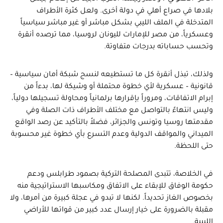
بلادها في صراع أهلي في دولة أخرى. ولعل كثرة الأطراف
المتدخلة في الملف الليبي بشكل مباشر أو غير مباشر سياسياً
وعسكرياً، من مصر للإمارات لليونان لروسيا، مما ترصده أنقرة
وتحسب حساباته بدرجات متفاوتة.
ولذلك، تبذل أنقرة كل ما تستطيعه لنسج شبكة أمان سياسية –
قانونية – عسكرية لأي خطوة محتملة أو وشيكة لها، بدءاً من
إبرام الاتفاقات، ومروراً بإقرارها برلمانياً ومحاولة تسجيلها دولياً،
وليس انتهاءً بالتواصل مع مختلف الأطراف ذات الصلة وفي
مقدمتها روسيا وتونس والجزائر، فضلاً بالتأكيد عن رصد الواقع
الميداني والمواقف الدولية وعدم التسرع بأي خطوة غير محسوبة
حتى اللحظة.
في الخلاصة، تتبدى المصلحة التركية بصمود طرابلس ودعم
حكومة الوفاق للإبقاء على الاتفاق ومكاسبها الاستراتيجية منه
بخصوص الغاز تحديداً. لكنها لا تبدو في عجلة كبيرة من أمرها، ولا
مقبلة بالضرورة على خيار إرسال عدد كبير من قواتها للأراضي
الليبية.