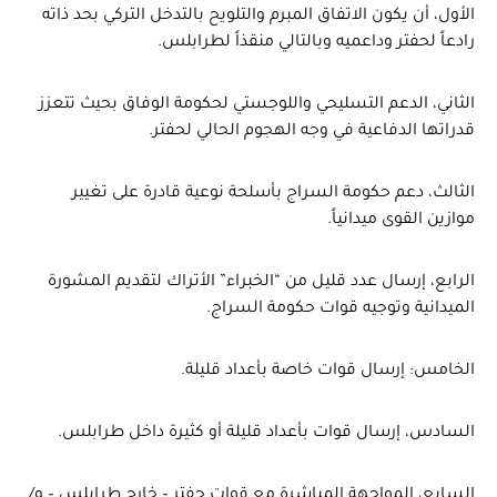
الأول، أن يكون الاتفاق المبرم والتلويح بالتدخل التركي بحد ذاته
رادعاً لحفتر وداعميه وبالتالي منقذاً لطرابلس.
الثاني، الدعم التسليحي واللوجستي لحكومة الوفاق بحيث تتعزز
قدراتها الدفاعية في وجه الهجوم الحالي لحفتر.
الثالث، دعم حكومة السراج بأسلحة نوعية قادرة على تغيير
موازين القوى ميدانياً.
الرابع، إرسال عدد قليل من “الخبراء” الأتراك لتقديم المشورة
الميدانية وتوجيه قوات حكومة السراج.
الخامس: إرسال قوات خاصة بأعداد قليلة.
السادس، إرسال قوات بأعداد قليلة أو كثيرة داخل طرابلس.
السابع، المواجهة المباشرة مع قوات حفتر – خارج طرابلس – و/