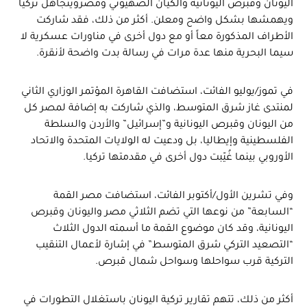
اليونان وقبرص اليونانية والكيان الصهيوني ومصرويتجاهل تركيا
ويهمشها بشكل واضح ومعلن. أكثر من ذلك، فقد شاركت
الأطراف المذكورة معاً أو مع دول أخرى في مناورات عسكرية لا
سيما البحرية منها عدة مرات في رسالة بدت واضحة لأنقرة.
في تموز/يوليو الفائت، استضافت القاهرة المؤتمر الوزاري الثاني
لمنتدى غاز شرق المتوسط، والذي شاركت به إضافة لمصر كل
من اليونان وقبرص اليونانية و”إسرائيل” والأردن والسلطة
الفلسطينية وإيطاليا، بل ودعيت له الولايات المتحدة والاتحاد
الأوروبي بينما غُيّبت دول أخرى في مقدمتها تركيا.
وفي تشرين الأول/أكتوبر الفائت، استضافت مصر القمة
“السابعة” من نوعها التي تضم الثلاثي مصر واليونان وقبرص
اليونانية، وقد كان موضوع القمة ما أسمته الدول الثلاث
“التصعيد التركي شرق المتوسط” في إشارة لأعمال التنقيب
التركية قرب سواحلها وسواحل شمال قبرص.
أكثر من ذلك، تتهم تقارير تركية اليونان باستغلال التطورات في