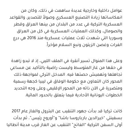
عوامل داخلية وخارجية عديدة ساهمت في ذلك، وكان من
انعكاساتها زيادة التصنيع العسكري وصولاً للتصدير، والقواعد
العسكرية التركية في عدد من البلدان من بينها العراق وقطر
والصومال، وكذلك العمليات العسكرية في كل من العراق
وسوريا التي شهدت ثلاث عمليات عسكرية منذ 2016 هي درع
الفرات وغصن الزيتون ونبع السلام مؤخراً.
وعلى هذا المنوال تسير أنقرة في الملف الليبي، إذ لا تبدو زاهدة
في حقها من غاز المتوسط وليست راضية بالتأكيد عن مساعي
تجاهلها وتهميش حصتها فيه. المدخل التركي لمواجهة ذلك
المحور كان التعاون مع حكومة الوفاق في ليبيا كجهة رسمية
ومتضررة في الآن ذاته من المحور الإقليمي وعلى وجه التحديد
الخطوات اليونانية الأحادية فيما يتعلق بالحدود المائية.
كانت تركيا قد بدأت جهود التنقيب عن البترول والغاز عام 2017
بسفينتي “خيرالدين بارباروسا باشا” و”أوروج رئيس”، ثم بدأت
أولى السفن التركية “الفاتح” التنقيب عن الغاز قرب مدينة أنطاليا