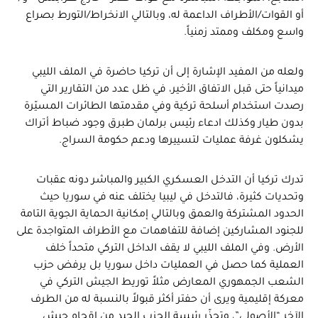
أو القوات/الأطراف الداعمة له، وبالتالي الانخراط/التورط بصراع
واسع ومكلف وممتد زمنياً.
ولعله من المفيد الإشارة إلى أن تركيا حاضرة في الملف الليبي
ميدانياً حتى قبل الاتفاق الأخير، في ظل عدد من التقارير التي
رصدت استخدام أسلحة تركية وفي مقدمتها الطائرات المسيّرة
بدون طيار وكذلك ادعاء رئيس برلمان طبرق وجود ضباط أتراك
يشكلون غرفة عمليات لتسييرها ودعم حكومة السراج.
تدرك تركيا أن التدخل العسكري الكبير والمباشر دونه عقبات
وتحديات كثيرة، فالتدخل في ليبيا يختلف عنه في سوريا حيث
الحدود المشتركة والعمق وبالتالي إمكانية الحماية الجوية التامة
للجنود المشاركين إضافة للتفاهمات مع الأطراف المتواجدة على
الأرض. وفي الملف الليبي لا يقف الداخل التركي متحداً خلف
العملية كما حصل في العمليات داخل سوريا بل يرفض حزب
الشعب الجمهوري المعارض مثلاً توريط الجيش التركي في
معركة إقليمية ويرى أن حفتر أكثر قبولاً بالنسبة له من الطرف
الآخر “الأصولي”، وتحذّر رئيسة الحزب الجيد من إقحام جيش