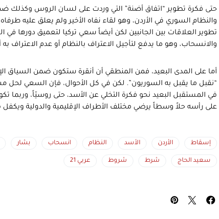
حتى فكرة تطوير “اتفاق أضنة” التي وردت على لسان الروس وكذلك ضمن
والنظام السوري في الأردن، وهو لقاء نفاه الأخير ولم يعلق عليه طرفاه 
تطوير العلاقات بين الجانبين لكن أيضاً سعي تركيا لتعميق دورها في
والانسحاب، وهو ما يدفع لتأجيل الاعتراف بالنظام أو عدم الاعتراف به أص
أما على المدى البعيد، فمن المنطقي أن أنقرة ستكون ضمن السياق ال
“نقبل ما يقبل به السوريون”. لكن في كل الأحوال، فإن السعي لحل 
في المستقبل البعيد نحو فكرة التخلي عن الأسد، حتى روسيّاً، وربما تكو
على رأسه حلاً وسطاً يرضي مختلف الأطراف الإقليمية والدولية ويكفل 
إسقاط
الأردن
الأسد
النظام
انسحاب
بشار
سعيد الحاج
شرط
شروط
عربي 21