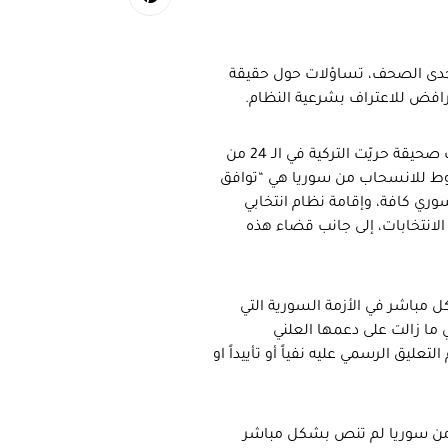
 إحدى الصحف، تساؤلات حول حقيقة
لرافض للاعتراف بشرعية النظام.
ففي ما بدا رداً على المبعوث الروسي لسوريا ألكسندر لافنرنتييف، ذكرت صحيقة حريّت التركية في الـ 24 من
روط للانسحاب من سوريا هي “توافق
ري كافة، وإقامة نظام انتخابي
لانتخابات، إلى جانب قضاء هذه
ل مباشر في الأزمة السورية التي
ي ما زالت على دعمها العلني
يق الرسمي عليه نفياً أو تأييداً او
 من سوريا لم تنص بشكل مباشر