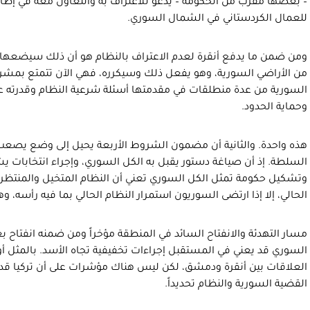
– بعضها مقرب من الحكومة – يدعو للاعتراف به والتعاون معه في إطا
للعمال الكردستاني في الشمال السوري.
ومن ضمن ما يدفع أنقرة لعدم الاعتراف بالنظام هو أن ذلك سيضعها ف
من الأراضي السورية، وهو يفعل ذلك وسيكرره، فهي الآن تتمتع بمشرو
السورية من عدة منطلقات في مقدمتها أسئلة شرعية النظام وقدرته
وحماية الحدود.
هذه واحدة. والثانية أن مضمون الشروط الأربعة يحيل إلى وضع يصعب
السلطة. إذ أن صياغة دستور يقبل به الكل السوري، وإجراء انتخابات 
وتشكيل حكومة تمثل الكل السوري تعني أن النظام المتخيل والمنتظر م
الحالي، إلا إذا ارتضى السوريون استمرار النظام الحالي بما فيه رأسه، و
مسار التهدئة والانفتاح السائد في المنطقة مؤخراً ومن ضمنه انفتاح ب
السوري قد يعني في المستقبل إجراءات تخفيفية تجاه الأسد. بالمثل أو 
العلاقات بين أنقرة ودمشق، لكن ليس هناك مؤشرات على أن تركيا قد 
القضية السورية والنظام تحديداً.