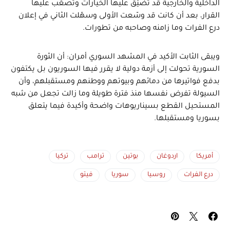
الداخلية والخارجية قد تضيّق عليها الخيارات وتصعّب عليها
القرار، بعد أن كانت قد وسّعت الأولى وسهّلت الثاني في إعلان
درع الفرات وما زامنه وصاحبه من تطورات.
ويبقى الثابت الأكيد في المشهد السوري أمران: أن الثورة
السورية تحولت إلى أزمة دولية لا يقرر فيها السوريون بل يكتفون
بدفع فواتيرها من دمائهم وبيوتهم ووطنهم ومستقبلهم، وأن
السيولة تفرض نفسها منذ فترة طويلة وما زالت تجعل من شبه
المستحيل القطع بسيناريوهات واضحة وأكيدة فيما يتعلق
بسوريا ومستقبلها.
أمريكا
اردوغان
بوتين
ترامب
تركيا
درع الفرات
روسيا
سوريا
فيتو