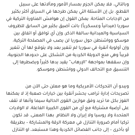
وبالتالي، فلا يمكن الجزم بمسار الأمور ومآلاتها على سبيل
القطع، بل إن الأسئلة التي يمكن طرحها في السياق أكثر بكثير
من الإجابات المتاحة. يمكن القول إن هوامش المناورة التركية في
سوريا (ميدانياً وعسكرياً) باتت أضيق بكثير من السابق للظروف
السياسية والميدانية سالفة الذكر، وإن أي توافق أو اتفاق بين
موسكو وواشنطن حول سوريا لن يصب في المصلحة التركية،
وإن أولوية أنقرة في سوريا لم تتغير بعد ولا يتوقع لها أن تتغير
قريباً وهي منع الدويلة الكردية من التشكل على حدودها الجنوبية،
وإن سقفها بمواجهة “الإرهاب” يقيد يدها كثيراً ويضطرها إلى
التنسيق مع التحالف الدولي وواشنطن وموسكو.
ويبدو أن التحركات الأمريكية وما هو معلن حتى الآن من
تصريحات إدارة ترامب يحشر أنقرة بين خيارات صعبة إذ لا يمكنها
الفوز بكل ما تريد وفق موازين القوى الحالية سيما وأنها لا تقف
على أرضية مشتركة مع أي من القوى الكبيرة الفاعلة، لا الولايات
المتحدة ولا روسيا ولا إيران ولا النظام. بهذا المعنى، قد تكون
تركيا أمام ضرورة التنازل في معركة الرقة والمشاركة – بطريقة
أو بأخرى – إلى جانب الفصائل الكردية وهذا مستبعد، او التنازل