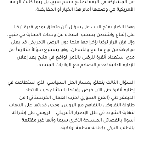
عن المشاركة في الرقة لصالح حسم منبج، بل ربما كانت الرغبة
الأمريكية هي وضعها أمام هذا الخيار أو المقايضة.
وهذا الخيار يفتح الباب على سؤال ثان متعلق بمدى قدرة تركيا
على إقناع واشنطن بسحب الغطاء عن وحدات الحماية في منبج،
وإلا فإن قرار تركيا بإخراجها منها دون الرضى الأمريكي قد يعني
مواجهة من نوع ما مع واشنطن. وهو يستتبع سؤالاً متلازماً عن
مدى استعداد أنقرة للرضى بالأمر الواقع في منبج بعد إعلان
الإدارة الذاتية لعدم التصادم مع الولايات المتحدة.
السؤال الثالث يتعلق بمسار الحل السياسي الذي استطاعت في
إطاره أنقرة حتى الآن فرض رؤيتها باستثناء حزب الاتحاد
الديمقراطي (الفرع السوري لحزب العمال الكردستاني) من
طاولة التفاوض بالتفاهم مع الروس، ومدى قدرتها على الذهاب
لنهاية الشوط في ظل الإصرار الأمريكي – الروسي على إشراكه
أسوة بالفصائل المسلحة الأخرى سيما وأنها غير مقتنعة
بالطلب التركي بإعلانه منظمة إرهابية.