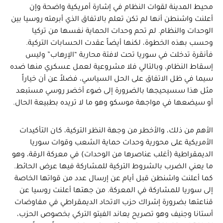
محيط المدينة لقوات النظام في إشارة أمريكية واضحة وإن
أعلنت واشنطن أنها لم تكن تعلم بالاتفاق الذي أبرمته روسيا بين
الوحدات والنظام. لم تحم وحدات الحماية نفسها من تركيا
وحسب بهذه الخطوة، لكنها أيضاً عقدت الحسابات التركية.
فأنقرة تدخلت في سوريا تحت لافتة محاربة “الإرهاب” وليس
إسقاط النظام، وبالتالي فلا مشروعية لعمل عسكري منها ضده
سيما في ظل الاتفاق على الحل السياسي، فضلاً عن أن خياراً
مثل هذا سسيحيجها بالضرورة إلى ضوء أخضر روسي مستبعد
أو سيضعها في مواجهة موسكو وهو ما لا تريده بطبيعة الحال.
الأهم من ذلك، والأخطر من وجهة النظر التركية، كان التأكيدات
الأمريكية على محورية وحدات حماية الشعب وقوات سوريا
الديمقراطية (أغلب عناصرها من الوحدات) في معركة الرقة، وهو
ما يعني الضرب بالشروط التركية للمشاركة فيها عرض الحائط.
كما أعلنت واشنطن قبل أيام عن إرسال عدد من قواتها الخاصة
إلى سوريا للمشاركة في المعركة. من جهتها أعلنت روسيا عن
قناعتها بضرورة إشراك حزب الاتحاد الديمقراطي في مفاوضات
أستانا وجنيف وهو تصريح يعاند الفيتو التركي بخصوص الحزب،