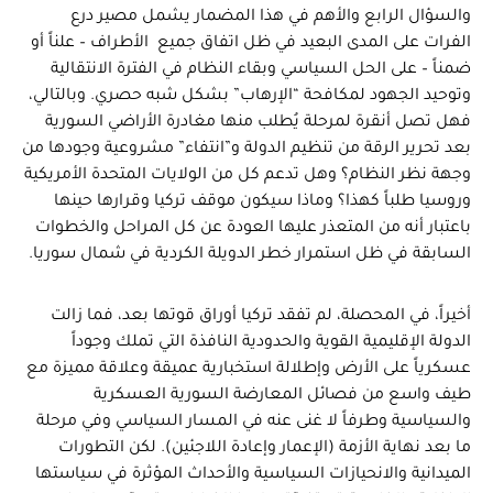
والسؤال الرابع والأهم في هذا المضمار يشمل مصير درع
الفرات على المدى البعيد في ظل اتفاق جميع الأطراف – علناً أو
ضمناً – على الحل السياسي وبقاء النظام في الفترة الانتقالية
وتوحيد الجهود لمكافحة “الإرهاب” بشكل شبه حصري. وبالتالي،
فهل تصل أنقرة لمرحلة يُطلب منها مغادرة الأراضي السورية
بعد تحرير الرقة من تنظيم الدولة و”انتفاء” مشروعية وجودها من
وجهة نظر النظام؟ وهل تدعم كل من الولايات المتحدة الأمريكية
وروسيا طلباً كهذا؟ وماذا سيكون موقف تركيا وقرارها حينها
باعتبار أنه من المتعذر عليها العودة عن كل المراحل والخطوات
السابقة في ظل استمرار خطر الدويلة الكردية في شمال سوريا.
أخيراً، في المحصلة، لم تفقد تركيا أوراق قوتها بعد، فما زالت
الدولة الإقليمية القوية والحدودية النافذة التي تملك وجوداً
عسكرياً على الأرض وإطلالة استخبارية عميقة وعلاقة مميزة مع
طيف واسع من فصائل المعارضة السورية العسكرية
والسياسية وطرفاً لا غنى عنه في المسار السياسي وفي مرحلة
ما بعد نهاية الأزمة (الإعمار وإعادة اللاجئين). لكن التطورات
الميدانية والانحيازات السياسية والأحداث المؤثرة في سياستها