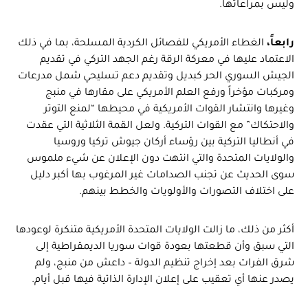
وليس بمراعاتها.
رابعاً،
الغطاء الأمريكي للفصائل الكردية المسلحة، بما في ذلك
الاعتماد عليها في معركة الرقة رغم الجهد التركي في تقديم
الجيش السوري الحر كبديل وتقديم دعم تسليحي شمل مدرعات
ومركبات مؤخراً ورفع العلم الأمريكي على مقارها في منبج
وغيرها وانتشار القوات الأمريكية في محيطها “لمنع التوتر
والاحتكاك” مع القوات التركية. ولعل القمة الثلاثية التي عقدت
في أنطاليا التركية بين رؤساء أركان جيوش تركيا وروسيا
والولايات المتحدة والتي انتهت دون الإعلان عن شيء ملموس
سوى الحديث عن تجنب الصدامات غير المرغوب بها أكبر دليل
على اختلاف التصورات والأولويات والخطط بينهم.
أكثر من ذلك، ما زالت الولايات المتحدة الأمريكية متنكرة لوعودها
التي سبق وأن قطعتها بعودة قوات سوريا الديمقراطية إلى
شرق الفرات بعد إخراج تنظيم الدولة – داعش من منبج، ولم
يصدر عنها أي تعقيب على إعلان الإدارة الذاتية فيها قبل أيام.