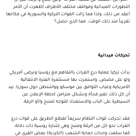
التطورات الميدانية ومواقف مختلف الأطراف أظهرت أن الأمر
أعقد من ذلك، ولذا فما زالت القوات التركية والسورية في مكانها
تقريباً منذ ذلك الوقت. فما الذي حصل؟
تحركات ميدانية
بدأت تركيا عملية درع الفرات بالتفاهم مع روسيا وبرضى أمريكي
ولو على مضض، واستمرت بها مستثمرة الفترة الانتقالية
الأمريكية وغياب التوافق بين موسكو وواشنطن حول سوريا. بيد
أن كل ذلك تغير فجأة وبشكل متزامن لحظة الإعلان عن
السيطرة على الباب والاستعداد للتوجه لمنبج و/أو الرقة.
فقد تحركت قوات النظام سريعاً لقطع الطريق على قوات درع
الفرات نحو كل من الرقة ومنبج وهي إشارة روسية ذات دلالة،
كما سلمت وحدات حماية الشعب (الكردية) بعض القرى في