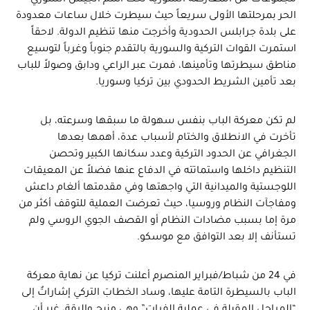
الحر بمرحلتها الأولى سريعاً حيث سيطرت خلال ساعات معدودة
على بلدة جرابلس الحدودية وأخرجت منها تنظيم الدولة. لاحقاً
استمرت القوات التركية والسورية بالتقدم جنوباً وغرباً لتوسيع
مناطق سيطرتها وتأمينها، فمرت عبر الراعي ودابق وصولاً للباب
بعد تأمين الشريط الحدودي بين تركيا وسوريا.
لم تكن معركة الباب بنفس سهولة ما سبقها وسرعته، بل
تأخرت في الانطلاق والختام لأسباب عدة، أهمها بعدها
الجغرافي عن الحدود التركية وعدد سكانها الكبير وتحصن
التنظيم داخلها واستماتته في الدفاع عنها فضلاً عن المعيقات
اللوجستية والميدانية التي واجهتها وفي مقدمتها ألغام داعش
ومفاجآت النظام وروسيا، حيث تعرضت العملية للتوقف أكثر من
مرة إما بسبب مضادات النظام أو القصف الجوي الروسي ولم
تستأنف إلا بعد التوافق مع موسكو.
في 24 من شباط/فبراير المنصرم أعلنت تركيا عن نهاية معركة
الباب بالسيطرة التامة عليها، وساد الخطابَ التركي إشاراتٌ إلى
“المراحل المقبلة في عملية الفرات” وهي منبج والرقة، غير أن