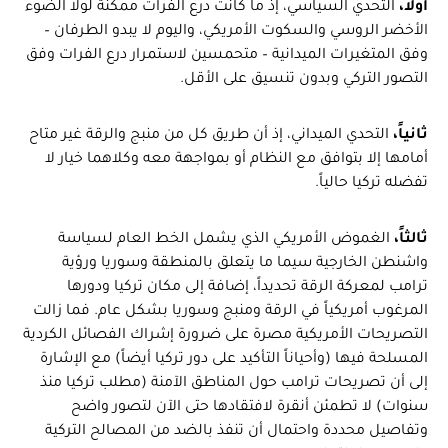
أولاً،
التحدي السياسي، إذ ما كانت درع الفرات ممكنة لولا الضوء
الأخضر الروسي والسكوت الأمريكي، واليوم لا يبدو الطرفان –
وفق المتغيرات الميدانية – متحمسين لاستمرار درع الفرات وفق
التصور التركي وبدون تنسيق على الأقل.
ثانياً،
التحدي الميداني، إذ أن طريق كل من منبج والرقة غير متاح
أمامها إلا بتوافق مع النظام أو بمواجهة معه وكلاهما خيار لا
تفضله تركيا حالياً.
ثالثاً،
الغموض الأمريكي الذي يشمل الخط العام لسياسة
واشنطن الخارجية سيما ما يتعلق بالمنطقة وسوريا ورؤية
ترامب لمعركة الرقة تحديداً، إضافة إلى مكان تركيا ودورها
المرغوب أمريكياً في الرقة ومنبج وسوريا بشكل عام. فما زالت
التصريحات الأمريكية مصرة على ضرورة إشراك الفصائل الكردية
المسلحة فيها (وأحياناً التأكيد على دور تركيا أيضاً) مع الإشارة
إلى أن تصريحات ترامب حول المناطق الآمنة (مطلب تركيا منذ
سنوات) لا تطمئن أنقرة لافتقادها حتى الآن لتصور واضح
وتفاصيل محددة واحتمال أن تنفذ بالضد من المصالح التركية