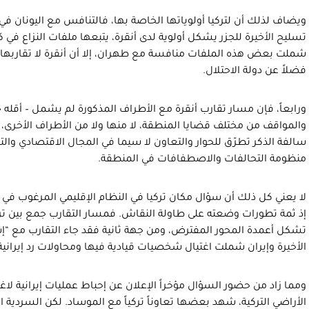
ويضاف لذلك أن لتركيا أولوياتها الخاصة بها، فالتنافس مع اليونان 
تسليح الأخيرة للجزر يشكل أولوية لدى أنقرة، يتبعها ملفات النزاع في ك
شملت بعض هذه الملفات منافسة مع طهران، إلا أن أنقرة لا تقاربها 
فضلاً عن دولة الاحتلال.
ورابعاً، فإن مسار تقارب أنقرة مع الأطراف المذكورة لم يشمل – أقله حتى
والمواقف من مختلف قضايا المنطقة، لا منها ولا من الأطراف الأخرى، إ
سالفة الذكر تطرّق للحوار والتعاون لا سيما في المجال الاقتصادي والتجا
منظومة التحالفات والاصطفافات في المنطقة.
لا يعني كل ذلك أن سؤال مكان تركيا في النظام الإقليمي المرغوب في 
إذ ثمة تطورات وضعته على طاولة النقاش. فمسار التقارب جمع بين تر
تشكل أعمدة المحور المفترض، ومن جهة ثانية فقد جاء التقارب مع “
الأخيرة وإيران شملت اغتيال شخصيات قيادية فيها ومحاولات رد إيرانية
ومما زاد من حضور السؤال مؤخراً الإعلان عن إحباط عمليات إيرانية لا
الأراضي التركية، شهد بعضها تعاوناً تركياً مع الموساد. لكن السردية 