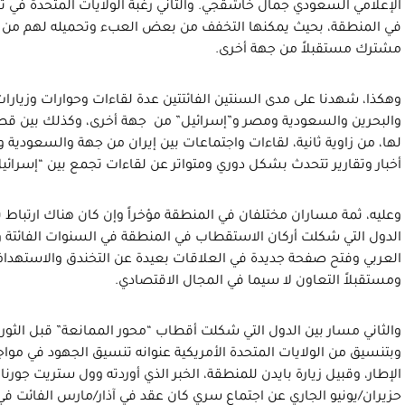
الإعلامي السعودي جمال خاشقجي. والثاني رغبة الولايات المتحدة في تخ
في المنطقة، بحيث يمكنها التخفف من بعض العبء وتحميله لهم من ج
مشترك مستقبلاً من جهة أخرى.
وهكذا، شهدنا على مدى السنتين الفائتتين عدة لقاءات وحوارات وزيارات
والبحرين والسعودية ومصر و”إسرائيل” من جهة أخرى، وكذلك بين قطر
لها، من زاوية ثانية، لقاءات واجتماعات بين إيران من جهة والسعودية و
أخبار وتقارير تتحدث بشكل دوري ومتواتر عن لقاءات تجمع بين “إسرائيل
وعليه، ثمة مساران مختلفان في المنطقة مؤخراً وإن كان هناك ارتباط بي
الدول التي شكلت أركان الاستقطاب في المنطقة في السنوات الفائتة و
العربي وفتح صفحة جديدة في العلاقات بعيدة عن التخندق والاستهداف 
ومستقبلاً التعاون لا سيما في المجال الاقتصادي.
والثاني مسار بين الدول التي شكلت أقطاب “محور الممانعة” قبل الثورات
وبتنسيق من الولايات المتحدة الأمريكية عنوانه تنسيق الجهود في مواج
الإطار، وقبيل زيارة بايدن للمنطقة، الخبر الذي أوردته وول ستريت ج
حزيران/يونيو الجاري عن اجتماع سري كان عقد في آذار/مارس الفائت