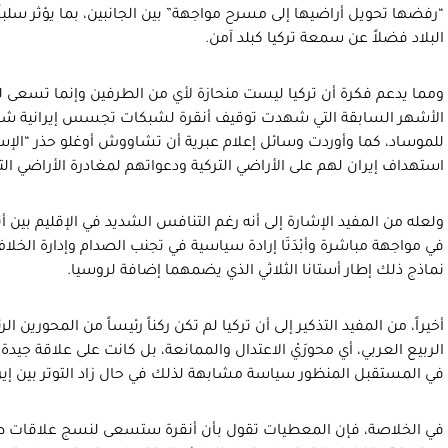
“رفضها تحويل أراضيها إلى مسرح مواجهة” بين الجانبين، بما يؤثر سلباً
البلاد فضلاً عن سمعة تركيا كبلد آمن.
ومما يدعم فكرة أن تركيا ليست منحازة لأي من الطرفين وإنما تسعى ل
الأشهر السابقة التي شهدت توقيف أنقرة لشبكات تجسس إيرانية ش
للموساد، كما وأوردت وسائل إعلام عبرية أن تشاووش أوغلو حذر “الإسرا
استهداف إيران لهم على الأراضي التركية ودعواتهم لمغادرة الأراضي التر
ولعله من المفيد الإشارة إلى أنه رغم التنافس الشديد في الإقليم بين أن
في مواجهة مباشرة وأبْدَتَا إرادة سياسية في تجنب الصدام وإدارة الخ
نماذج ذلك إطار أستانا الثلاثي الذي يضمهما إضافة لروسيا.
أخيراً، من المفيد التذكير إلى أن تركيا لم تكن ركناً رئيساً من المحورين
الربيع العربي، أي محورَيْ الاعتدال والممانعة، بل كانت على علاقة جيدة
في المستقبل المنظور سياسة مشابهة لذلك في حال زاد التوتر بين إيرا
في الخلاصة، فإن المعطيات تقول بأن أنقرة ستسعى لنسج علاقات طب