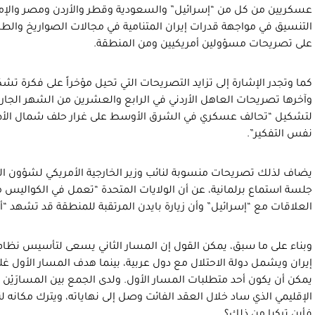
عسكريين من كل من “إسرائيل” والسعودية وقطر والأردن ومصر والإمار
التنسيق في مواجهة قدرات إيران المتنامية في مجالات الصواريخ والطائر
على تصريحات مسؤولين أمريكيين ومن المنطقة.
كما وتجدر الإشارة إلى تزايد التصريحات التي تحيل مؤخراً على فكرة تشكي
وآخرها تصريحات العاهل الأردني في الرابع والعشرين من الشهر الج
لتشكيل “تحالف عسكري في الشرق الأوسط على غرار حلف شمال الأطل
نفس التفكير”.
يضاف لذلك تصريحات منسوبة لنائب وزير الخارجية الأمريكي لشؤون ال
جلسة استماع برلمانية، عن أن الولايات المتحدة “تعمل في الكواليس م
العلاقات مع “إسرائيل” وأن زيارة بايدن المرتقبة للمنطقة قد تشهد “أمور
وبناء على ما سبق، يمكن القول إن المسار الثاني يسعى لتأسيس نظام 
إيران ويشمل دولة الاحتلال مع دول عربية، بينما هدف المسار الأول 
يمكن أن يكون أحد متطلبات المسار الأول. ولدى الجمع بين المسارَيْن ا
الإقليمي الذي ساد خلال العقد الفائت وصل إلى نهاياته، ويترك مكانه ل