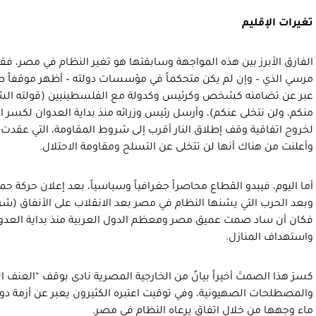
تغيرات الإقليم
الفارق الأبرز بين هذه المواجهة وسابقتها هو تغير النظام في مصر، 
مرسي الذي – وإن لم يكن متحكماً في مؤسسات دولته – أظهر موقفاً ص
عبر عن تضامنه كشخص وكرئيس وكدولة مع الفلسطينيين (قولته الشهير
منكم، ولن نتخلى عنكم)، وأرسل رئيس وزرائه منذ بداية العدوان لكسر
لخروج اتفاقية وقف إطلاق النار أقرب إلى شروط المقاومة، التي عقدت
وأعلنت من هناك أنها لن تتخلى عن التسلح ومقاومة الاحتلال.
أما اليوم، فيبدو القطاع محاصراً جغرافياً وسياسياً، بعد إعلان حركة 
وبعد الحرب التي يشنها النظام في مصر بعد الانقلاب على الأنفاق (شر
فكان أن ساد صمت عميق مصر ومعظم الدول العربية منذ بداية العدو
واستهداف المنازل.
كسرَ هذا الصمتَ أخيراً بيانٌ من الخارجية المصرية نادى بوقف “العنف ا
والمصطلحات الصهيونية، وفي توقيت اعتبره الكثيرون يعبر عن أزمة دو
ماء وجهها من خلال اتفاق يرعاه النظام في مصر.