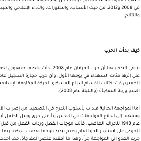
أظهرت المواجهة الحالية بين دولة الكيان والمقاومة الفلسطينية اختلا
في 2008 و2012، من حيث الأسباب، والتطورات، والأداء الإعلامي وال
والنتائج.
كيف بدأت الحرب
ينبغي التذكير هنا أن حرب الفرقان عام 008
الجعبري قائد كتائب القسام الذراع العسكري لحركة المقاومة الإسلامي
العدو ورقة المفاجأة (والبلبلة عام 2008).
أما المواجهة الحالية فبدأت بأسلوب التدرج في التصعيد، من إضراب الأ
وقتلهم، إلى اندلاع المواجهات في القدس رداً على حرق وقتل الطفل أبو
عام 1948 للحراك الغاضب، فأتت موجات الفعل وردات الفعل من ق
الحرص على استثمار الجو العام وعدم تبديد موجة الغضب. يمكننا ربما 
جرت العدو إلى المواجهة جراً، وهذا ما أفقده عنصر المفاجأة، مما أحدث فا