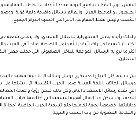
النفس قوي الخطاب واضح الرؤية محدد الأهداف، فخاطب المقاومة و
الصهيوني والمحيط العربي والعالم برسائل واضحة ولغة قوية، ووضع 
الشعب وليس فقط المقاومة، الأمر الذي اكسبه احترام الجميع.
ولذلك رأيناه يحمل المسؤولية للاحتلال المعتدي، ولا ينقص شعبه حق
لخسائر شعبه لكن راضياً بقدر الله وثمن التضحية، منادياً في العرب و
أكثر ما برع به الرسائل الموجهة للداخل الصهيوني التي حملت معنى الا
المحللين.
من ناحيته، كان الذراع العسكري يرسل رسائله الإعلامية بمهنية عالية،
ورسائل الهاتف باللغة العبرية ضمن الحرب النفسية التي يشنها على بيت
التي تقدم رسائل الاستعداد التام، وكل ذلك ضمن رؤية واضحة المعالم 
الهدف. ولا يمكن هنا إغفال أهمية التسمية التي أطلقتها كتائب القس
ودلالاتها، خصوصاً لجهة تكاملها منع تسمية الحرب الماضية “حجارة ال
والعلاقة العضوية من باب السبب والنتيجة.