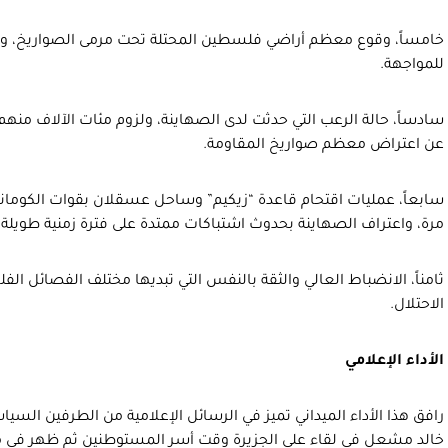
خامساً، وقوع معظم أراضي فلسطين المحتلة تحت مرمى الصواريخ، ونحن م
للمواجهة.
سادساً، حالة الرعب التي حدثت لدى الصهاينة، ولزوم مئات الآلاف منهم 
عن اعتراض معظم صواريخ المقاومة.
سابعاً، عمليات اقتحام قاعدة “زيكيم” وساحل عسقلان بقوات الكومان
مرة، واعتراف الصهاينة بحدوث اشتباكات ممتدة على فترة زمنية طويل
ثامناً، الانضباط العالي والثقة بالنفس التي تبديها مختلف الفصائل ا
الاحتلال.
الأداء الإعلامي
رافق هذا الأداء الميداني تميز في الرسائل الإعلامية من الطرفين ال
خالد مشعل في لقاء على الجزيرة وقت أسر المستوطنين ثم ظهر في 