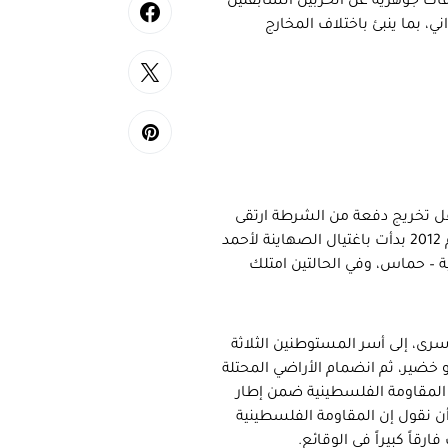
فات جوهرية عن الحربين السابقتين
ميداني، بما ينبئ باختلاف المخارج
2 بدأت بقصف صهيوني لحفل تخريج دفعة من الشرطة ارتقى
على إثرها مئات الشهداء في يومها الأول، وأن حرب حجارة السجيل عام 2012 بدأت باغتيال الصهاينة لأحمد
ة – حماس، وفي الحالتين امتلك
سرى، إلى أسر المستوطنين الثلاثة
 خضير، ثم انضمام الأراضي المحتلة
بل المقاومة الفلسطينية ضمن إطار
أن نقول إن المقاومة الفلسطينية
رقاً كبيراً في الوقائع.