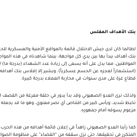
بنك الأهداف المفلس
لطالما كان لدى جيش الاحتلال قائمة بالمواقع الأمنية والعسكرية للح
بنك أهداف يبدأ بها بين يدي كل مواجهة، بينما شاهدناه في هذه الموا
المواطنين، مما يدل على أنه يسعى إلى زيادة عدد الشهداء (بدرجة ما) 
(استشعاراً لعجزه عن الحسم عسكرياً)، ويشير إلا إفلاس بنك أهدافه 
قطاع غزة على مدى سنوات في محاربة العملاء بدرجة كبيرة.
ولذلك نرى العدو الصهيوني وقد بدأ يدور في حلقة مفرغة من القصف ا
تخبط شديد، ويأس كبير من اقتناص أي نصر معنوي، وهو ما قد يجعله ي
مزعوم يسوقه أمام جمهوره.
كما رأينا العدو الصهيوني زاهداً في إعلان قائمة أهدافه من هذه الحر
المتكرر في تحقيقها، حتى نزل سقفه من “القضاء” على منظومة الصوا