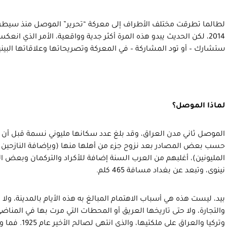
لطالما تطرقت مختلف الأطراف إلى معركة “تحرير” الموصل منذ سيطرة 
2014، لكن الحديث يبدو هذه المرة أكثر جدية وواقعية، الأمر الذي ان
ستشارك – أو تود المشاركة – في المعركة وتصريحاتها وعلاقاتها البيني
لماذا الموصل؟
حسب بعض المصادر بعد نزوح جزء من أهلها منها (وبإضافة النازحين إل
المليونين)، أغلبهم من العرب السنة إضافة للأكراد والتركمان وبعض ا
نينوى، وتبعد عن بغداد مسافة 465 كلم.
بيد، ليست هذه هي أسباب الاهتمام المبالغ به هذه الأيام بالمدينة، ولا
والتجارة، ولا حتى تاريخها العريق أو المحطات التي مرت بها في المناضي
وتركيا والعراق ع