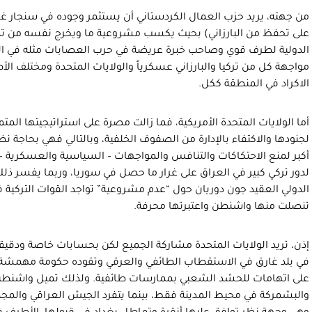
من جهته، يريد حزب العمال الكردستاني أن يستثمر وجوده في سنجار غ
على تحفظ من البارزاني) بحيث يكسب مشروعية ما ويخرج نفسه من تصن
الدولية لطرف قوي وصاحب خبرة عريضة في حرب العصابات مثله في ا
مواجهة كل من تركيا والبارزاني عسكرياً والولايات المتحدة ومختلف ا
الاكراد في المنطقة ككل.
أما الولايات المتحدة الأمريكية، فما زالت مصرة على استراتيجيتها ال
لجنودها والاكتفاء بالإدارة من الصفوف الخلفية، وبالتالي فهي بحاجة ن
أكبر لمنع الاحتكاكات والتنافس والمواجهات – السياسية والعسكرية –
لدور تركي كبير في العراق على غرار ما حصل في سوريا، وربما يفسر ذل
الدولي العقيد جون دوريان حول “عدم مشروعية” تواجد القوات التركية ف
تنصلت منها واشنطن واعتبرتها محرفة.
إذن، تريد الولايات المتحدة مشاركة الجميع لكن بحسابات خاصة ودقيق
في بلد غارق في الاستقطاب الطائفي والعرقي وتقوده حكومة مهمشة ل
على اتهامات للحشد الشعبي بممارسات طائفية. ولذلك تميل واشنط
والبشمركة في محيط المدينة فقط، بينما يتفرد الجيش العراقي والمجمو