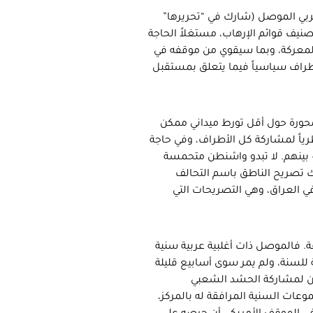
ربي الموصل (شارك في “تحريرها”
يف قوائم الإرهاب، مستغلاً الحاجة
لمعركة، وبما سيقوي من موقفه في
لأطراف سياسياً فيما يتعلق بمستقبل
متمحورة حول أقل تورط ميداني ممكن
ظرياً لمشاركة كل الأطراف، وفي حاجة
 بينهم. لا تبدو واشنطن متحمسة
ك تصريح الناطق باسم التحالف
ي العراق، وهي التصريحات التي
ة. فالموصل ذات أغلبية عربية سنية
لسنة، ولم يمر سوى أسابيع قليلة
ن لمشاركة الحشد الشعبي
عات السنية المرافقة له بالمركز،