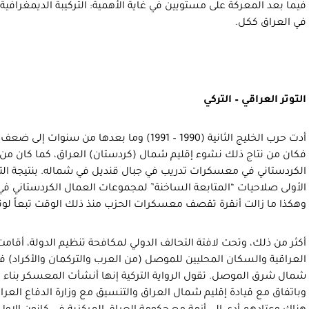
فيما بعد المعركة على مستويين في غاية الأهمية: التركيبة الديمغرافي
في العراق ككل.
التوتر العراقي – التركي
أدت حرب الخليج الثانية (1990 – 1991) وما بعدها م
فكان من نتاج ذلك نشوء إقليم شمال (كردستان) العراق، كما كان من 
الكردستاني في معسكرات تدريب في جبال قنديل في شماله. بنتيجة التع
الأولى صلاحيات “المتابعة الساخنة” لمجموعات العمال الكردستاني ف
وهكذا ما زالت أنقرة تقصف معسكرات الحزب منذ ذلك الوقت تبعاً لوتي
أكثر من ذلك، وتحت لافتة التحالف الدولي لمكافحة تنظيم الدولة، أقام
شمال شرق الموصل. تقول الرواية التركية إنها أنشأت المعسكر بناء 
وباتفاق مع قيادة إقليم شمال العراق والتنسيق مع وزارة الدفاع العراق