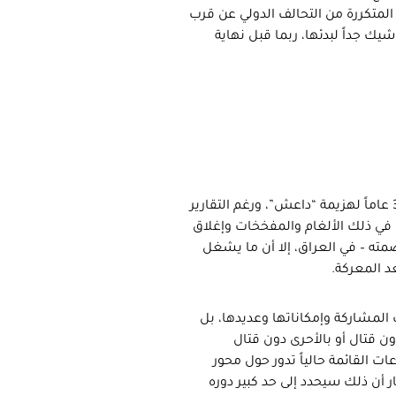
اعش عليها في حزيران 2014 ثم الإعلانات المتكررة من التحالف الدولي عن قرب
يك جداً لبدئها، ربما قبل نهاية
رغم التحذيرات الأمريكية السابقة والمستهجنة عن الحاجة إلى حوالي 30 عاماً لهزيمة “داعش”، ورغم التقارير
 في ذلك الألغام والمفخخات وإغلاق
مته – في العراق، إلا أن ما يشغل
عد المعركة.
 المشاركة وإمكاناتها وعديدها، بل
ن قتال أو بالأحرى دون قتال
ت القائمة حالياً تدور حول محور
 أن ذلك سيحدد إلى حد كبير دوره