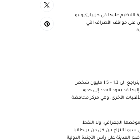
التنظيم عليها في حزيران/يونيو
عكس على مواقف الأطراف التي
ة.
الموصل ثاني مدن العراق، وقد بلغ عدد سكانها مليوني نسمة قبل أن يتراجع إلى 1.3 – 1.5 مليون شخص
يها قد يعود العدد إلى حدود
لأقليات الأخرى، وهي مركز محافظة
 موقعها الجغرافي، ولا النفط
 سيما النزاع بين كل من بريطانيا
لى ملكتيها، والذي انتهى لصالح الأخير عام 1925. فما وضع المدينة على رأس الأجندة الدولية