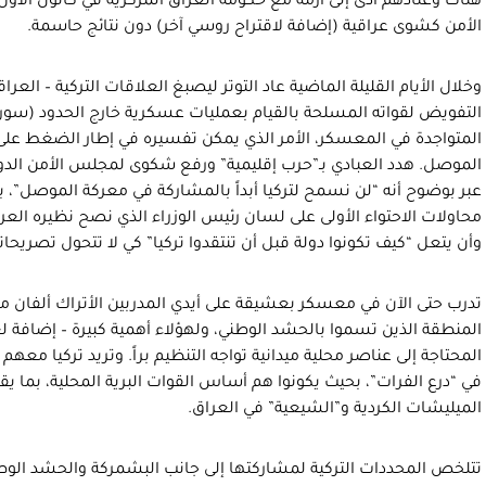
هناك وعتادهم أدى إلى أزمة مع حكومة العراق المركزية في كانون الا
الأمن كشوى عراقية (إضافة لاقتراح روسي آخر) دون نتائج حاسمة.
وخلال الأيام القليلة الماضية عاد التوتر ليصبغ العلاقات التركية – العراق
التفويض لقواته المسلحة بالقيام بعمليات عسكرية خارج الحدود (سوريا
المتواجدة في المعسكر، الأمر الذي يمكن تفسيره في إطار الضغط على
الموصل. هدد العبادي بـ”حرب إقليمية” ورفع شكوى لمجلس الأمن الدول
عبر بوضوح أنه “لن نسمح لتركيا أبداً بالمشاركة في معركة الموصل”، بين
محاولات الاحتواء الأولى على لسان رئيس الوزراء الذي نصح نظيره العر
وأن يتعل “كيف تكونوا دولة قبل أن تنتقدوا تركيا” كي لا تتحول تصريحات
تدرب حتى الآن في معسكر بعشيقة على أيدي المدربين الأتراك ألفان من 
المنطقة الذين تسموا بالحشد الوطني، ولهؤلاء أهمية كبيرة – إضافة لغ
المحتاجة إلى عناصر محلية ميدانية تواجه التنظيم براً. وتريد تركيا معه
في “درع الفرات”، بحيث يكونوا هم أساس القوات البرية المحلية، بما يقل
الميليشات الكردية و”الشيعية” في العراق.
تتلخص المحددات التركية لمشاركتها إلى جانب البشمركة والحشد الوط