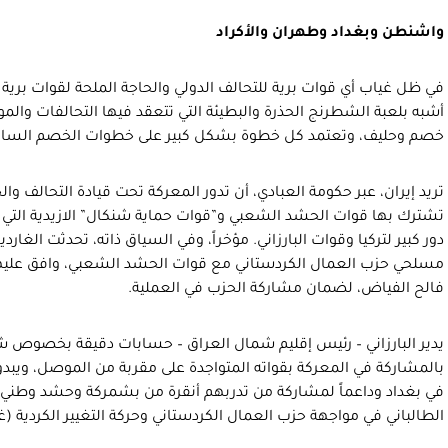
واشنطن وبغداد وطهران والأكراد
في ظل غياب أي قوات برية للتحالف الدولي والحاجة الملحة لقوات برية
أشبه بلعبة الشطرنج الحذرة والبطيئة التي تتعقد فيها التحالفات والم
خصم وحليف، وتعتمد كل خطوة بشكل كبير على خطوات الخصم السابق
تريد إيران، عبر حكومة العبادي، أن تدور المعركة تحت قيادة التحالف وا
تشترك بها قوات الحشد الشعبي و”قوات حماية شنكال” الازيدية التي 
دور كبير لتركيا وقوات البارزاني. مؤخراً، وفي السياق ذاته، تحدثت الغاردي
مسلحي حزب العمال الكردستاني مع قوات الحشد الشعبي، وافق عليها
فالح الفياض، لضمان مشاركة الحزب في العملية.
يدير البارزاني – رئيس إقليم شمال العراق – حسابات دقيقة بخصوص ش
بالمشاركة في المعركة بقواته المتواجدة على مقربة من الموصل، ويبدو 
في بغداد وداعماً لمشاركة من تدربهم أنقرة من بشمركة وحشد وطني ف
الطالباني في مواجهة حزب العمال الكردستاني وحركة التغيير الكردية (غ