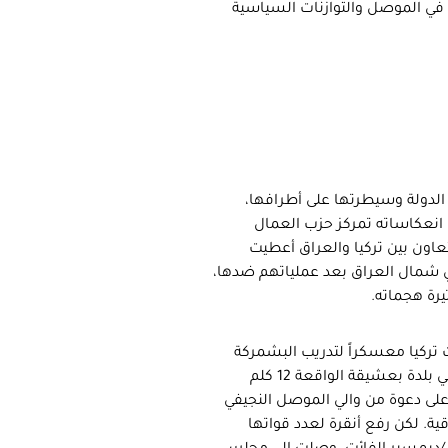
ة في الموصل والتوازنات السياسية
ن سنوات إلى ضعف الدولة وسيطرتها على أطرافها،
انعكاساته تمركز حزب العمال
اون بين تركيا والعراق أعطيت
ي شمال العراق بعد عملياتهم ضدها،
رة هجماته.
ت تركيا معسكراً لتدريب البشمركة
العراقية والسكان المحليين للموصل (من العرب والتركمان والأكراد) في بلدة بعشيقة الواقعة 12 كلم
على دعوة من والي الموصل النجيفي
ية. لكن رفع أنقرة لعدد قواتها