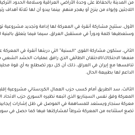
من المدينة بالحفاظ على وحدة الأراضي العراقية وسلامة الحدود الترك
اللاجئين وإيواء من ينزح أو يهجر منهم. بينما يبدو أن لها ثلاثة أهداف 
الأول، ستتيح مشاركة أنقرة في المعركة لها إدامة وتجديد مشروعية توا
وستعطيها كلمة ودوراً في مستقبل العراق، سيما فيما يتعلق بالبنية ال
الثاني، ستكون مشاركة القوى “السنية” التي دربتها أنقرة في المعركة 
منعها الاحتكاك/الاحتقان الطائفي الذي رافق عمليات الحشد الشعبي ساب
تنافسها مع إيران في العراق، ذلك أن كل دور تضطلع به أي قوة محلي
الداعم لها بطبيعة الحال.
الثالث، سد الطريق أمام كسب حزب العمال الكردستاني مشروعية إقليمي
المعركة وفق نفس السيناريو الذي اتبعه نظيره السوري حزب الاتحاد ا
معركة سنجار ويستعد للمساهمة في الموصل في ظل إشارات إيجابية من
تضع استثناءه من المعركة شرطاً لمشاركتها فيها كما حصل في سوري