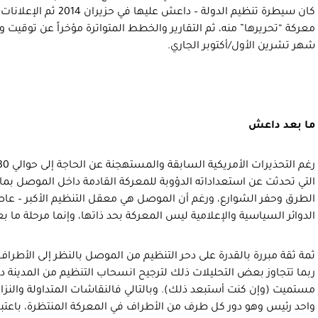
كان سيطرة تنظيم الدولة – د
معركة “تحريرها” منه، ثم التقارير والخطط المتواترة مؤخراً عن توقيت وش
شهر تشرين الأول/أكتوبر الجاري.
ما بعد داعش
التي تحدثت عن استعداداته الدؤوبة للمعركة القادمة داخل الموصل بما
الطرق وحفر الشوارع، ورغم أن الموصل هي معقل التنظيم الأكبر – عاص
الدوائر السياسية والإعلامية ليس المعركة بحد ذاتها، وإنما مرحلة ما ب
ثمة ثقة مبررة بالقدرة على دحر التنظيم من الموصل بالنظر إلى الأطراف
ربما تتجاوز بعض التحليلات ذلك لترجيح انسحاب التنظيم من المدينة دو
مستميت (وإن كنت أستبعد ذلك). وبالتالي فالنقاشات المتداولة والنزاعا
واحد رئيس وهو دور كل طرف من الأطراف في المعركة المنتظرة، باعتبار