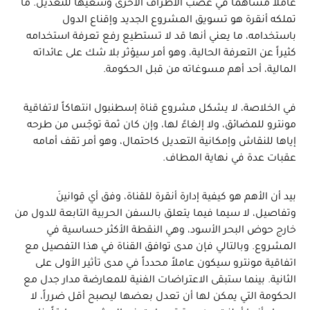
عاملاً مساهماً في غضب الأطراف الأخرى وسعيها للتعديل. ما
تملكه أنقرة هو تسويق المشروع الجديد وإقناع الدول
باستخدامه، ما يعني أنها قد لا تستطيع رفع تعرفة استخدامه
كثيراً عن التعرفة الحالية، وهو أمر سيؤثر بلا شك على عائداته
المالية، أحد أهم مسوغاته من قبل الحكومة.
في الخلاصة، لا يشكل مشروع قناة إسطنبول انتهاكاً لاتفاقية
مونترو للمضائق، ولا إلغاءً لها، وإن كان ثمة توجّس من طرحه
إياها للنقاش وإمكانية التعديل كاحتمال، وهو أمر تقف أمامه
عقبات عدة في نهاية المطاف.
بيد أن الأهم هو كيفية إدارة أنقرة للقناة، وفق أي قوانينَ
وتفاصيل، لا سيما فيما يتعلق بالسفن الحربية التابعة للدول من
خارج حوض البحر الأسود، وهي النقطة الأكثر حساسية في
المشروع. وبالتالي فإن مدى توافق القناة في هذا التفصيل مع
اتفاقية مونترو سيكون عاملاً محدداً في مدى تأثير الأولى على
الثانية. بينما ستبقى الاعتراضات الفنية للمعارضة مدار جدل مع
الحكومة التي يمكن لها أن تعدل بعضها ليصبح أقل ضرراً، لا