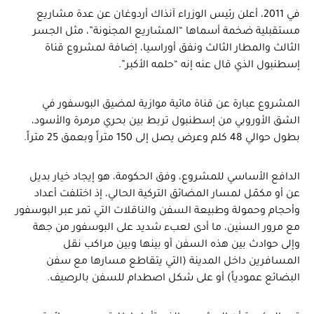
في 2011، أعلن رئيس الوزراء آنذاك أردوغان عن عدة مشاريع
مستقبلية ضخمة أسماها “المشاريع المجنونة”، مثل الجسر
الثالث والمطار الثالث ونفق أوراسيا، إضافة لمشروع قناة
إسطنبول الذي قال عنه إنه “حلمه الأكبر”.
المشروع عبارة عن قناة مائية موازية لمضيق البوسفور في
الشق الأوروبي من إسطنبول تربط بين بحري مرمرة والأسود،
بطول حوالي 48 كلم وعرض يصل إلى 150 متراً وبعمق 25 متراً.
الدافع الأساسي للمشروع، وفق الحكومة، هو إيجاد خيار بديل
عن أو مكمّل لمسار المضائق التركية الحالي، إذ اختلفت أعداد
وأحجام وحمولة وطبيعة السفن والناقلات التي تمر عبر البوسفور
مع مرور السنين، ما أدى لعبء شديد على البوسفور من جهة
وإلى حوادث بين هذه السفن أو بينها وبين مراكب نقل
المسافرين داخل المدينة (التي يتقاطع مسارها مع سفن
البضائع عمودياً) أو على شكل اصطدام للسفن بالرصيف.