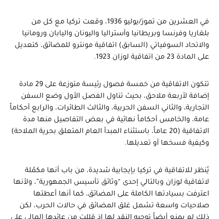
في العشرين من تموز/يوليو 1936، وقعت تركيا مع كل من
بلغاريا وفرنسا وبريطانيا وأستراليا واليونان واليابان ورومانيا
والاتحاد السوفياتي (السابق) اتفاقية مونترو للمضائق، كتعديل
على المادة 23 من اتفاقية لوزان 1923.
تتكون الاتفاقية من خمسة فصول رئيسة متوزعة على 29 مادة
إضافة لأربعة ملاحق، بحيث تناول الفصل الأول وضع السفن
التجارية، والثاني السفن الحربية، والثالث الطائرات، والرابع أحكاماً
عامة، والخامس أحكاماً نهائية في بعض التفاصيل منها مدة
الاتفاقية (20 عاماً، باستثناء المبدأ العام المتعلق بحرية الملاحة)
وكيفية فسخها أو تعديلها.
يُنظر للاتفاقية في تركيا بإيجابية شديدة، من باب أنها مكمّلة
لاتفاقية لوزان وبالتالي إحدى “وثائق تأسيس الجمهورية”، ولأنها
اعترفت بسيادتها الكاملة على المضائق، كما أنها أعطتها
صلاحيات واسعة تشمل غلق المضائق في حالات الحرب، لكن
ذلك لم يمنع أيضاً توجيه النقد لها إذ قللت من عائدها المالي على