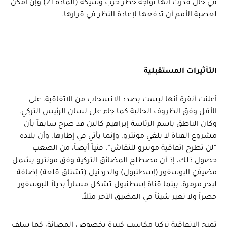
في حال قدرت أنها تواجه خطر حرب وشيكة (المادة 21) وإن أمكن
لعصبة الأمم أن تدفعها لإعادة النظر في قرارها.
التأثيرات المستقبلية
أعلنت أنقرة أنها ليست بصدد الانسحاب من الاتفاقية، على
الأقل وفق الظروف الحالية كما جاء على لسان الرئيس التركي.
وكان الناطق باسم الرئاسة إبراهيم كالين قد صرح سابقاً بأن
مشروع القناة لا يلغي مونترو، وإنما يأتي في إطارها، وأن بلاده
“لن تطرح اتفاقية مونترو للنقاش”. فنياً أيضاً، من الصعب
حصول ذلك، إذ أن مصطلح المضائق التركية وفق مونترو يشمل
مضيقَيْ البوسفور (إسطنبول) والدردنيل (تشناق قلعة) إضافة
لبحر مرمرة، بينما قناة إسطنبول تشكل مساراً بديلاً للبوسفور
حصراً ولا تغير شيئاً في المضيق الآخر مثلاً.
تمنح الاتفاقية تركيا مكاسب كبيرة بخصوص المضائق كما سلف