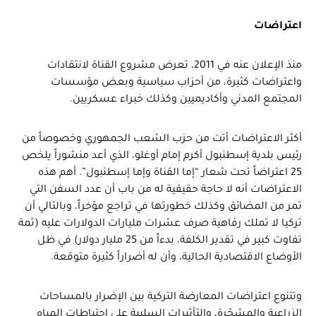
اعتراضات
منذ الإعلان عنه في 2011، تعرض مشروع القناة لانتقادات
واعتراضات كثيرة، من أحزاب سياسية وبعض مؤسسات
المجتمع المدني وأكاديميين وكذلك خبراء عسكريين.
أكثر الاعتراضات أتت من حزب الشعب الجمهوري وخصوصاً من
رئيس بلدية إسطنبول أكرم إمام أوغلو، الذي أعد منشوراً يلخص
25 اعتراضاً تحت شعار “إما القناة وإما إسطنبول”. أهم هذه
الاعتراضات أنه لا حاجة حقيقية له من باب أن عدد السفن التي
تمر من المضائق وكذلك خطورتها في تراجع مؤخراً، وبالتالي أن
تركيا لا تملك رفاهية صرف عشرات مليارات الدولارات عليه (ثمة
تفاوت كبير في تقدير الكلفة، بدءاً من 25 مليار دولار) في ظل
الأوضاع الاقتصادية الحالية، وأن له أضراراً كثيرة متوقعة.
وتتنوع اعتراضات المعارضة التركية بين الإضرار بالمساحات
الزراعية والمشجّرة، والتأثيرات السلبية على احتياطات المياه