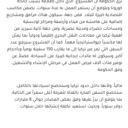
ترى الحكومة أن المشروع، الذي تأجل إطلاقه بسبب جائحة
كورونا ويتوقع أن يستمر العمل به عدة سنوات، يضمن مكاسب
اقتصادية كبيرة للبلاد. فمن جهة، سيكون هناك مرافق ومشاريع
إضافية على هامشه من ميناء وأرصفة ومراكز لوجستية
ومساحات خضراء ومدينة عصرية، ومن جهة ثانية سيزيد من
أهمية تركيا في معادلات النقل البحري إقليمياً ودولياً بما يمثل
لها مكسباً جيواستراتيجياً مهماً. كما أن المشروع سيرفع عدد
السفن التي تمر عبر تركيا إلى ما يقارب 150 سفينة يومياً وبأحجام
أكبر، وسيكون له عائدات إيجابية كبيرة على السياحة، فضلاً عن
توفير مئات آلاف فرص العمل في مرحلتي الإنشاء والتشغيل،
وفق الحكومة.
مالياً، ولأنها داخل حدود تركيا وستخضع لسيادتها بالكامل،
ستخضع السفن المارة بالقناة لتعرفة أعلى سعراً من الحالية،
بما يتوقع أن يدِرَّ عليها وفق بعض المصادر حوالي 8 مليارات
دولار سنوياً، وبحيث تستعيد تكلفة إنشائها خلال سنوات.