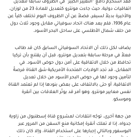
فقد استخدِم دافع “التغيير الكبير” في الظروف سابقاً لتعديل
اتفاقيات دولية، حيث جاءت مونترو كتعديل للمادة 23 من لوزان،
والأخيرة بديلاً لسيفر، فضلاً عن أن الظروف اليوم تختلف كلياً عن
عام 1936، فلم يعد هناك اتحاد سوفياتي مقابل وجود ثلاث دول
من حلف شمال الأطلسي على ساحل البحر الأسود.
يضاف لكل ذلك أن الاتحاد السوفياتي السابق كان قد طالب
فعلاً في مرحلة سابقة بتعديل مونترو، قبل أن يقتنع بأن تركيا
تحافظ من خلال الاتفاقية على أمن دول حوض الأسود. في
المقابل، قد تجد الولايات المتحدة الأمريكية شق القناة فرصةً
لتأمين وجود لها في حوض البحر الأسود من خلال تعديل
الاتفاقية، أو حتى بالالتفاف على بعض بنودها إذا لم تعتمد القناة
نفس معايير مونترو، وهو أمر قد يوتّر العلاقات بين أنقرة
وموسكو.
من جهة أخرى، توجّه انتقادات لمشروع قناة إسطنبول من زاوية
جدواه، إذا لا تملك أنقرة إمكانية منع السفن من المرور عبر
البوسفور وبالتالي إجبارها على استخدام القناة، وإلا كان ذلك