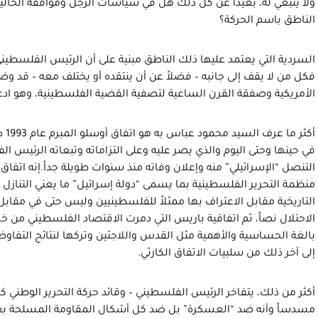
ولا ينبغي له، بعيداً عن كل ذلك هل في سياسات الرجل ومواقفه الحالية 
الناطق باسم الحركة؟
السردية التي يعتمد عليها ذلك الناطق مبنية على أن الرئيس الفلسطيني 
فكل من لا يقف إلى جانبه – فضلاً عن أن ينتقده أو يختلف معه – قد وضع
الأمريكية وصفقة القرن الساعية لتصفية القضية الفلسطينية، وهو اد
أكثر
في حينها وحتى اليوم والذي يصر عليه وعلى التزاماته وتبعاته الرئيس ا
التنصل “الإسرائيلي” منه وإعلان وفاته منذ سنوات طويلة جداً.إنه اتفاق
التاريخية مقابل الاعتراف بها ممثلاً للفلسطينيين وليس حتى في مقا
الاحتلال نصاً، ثم اتفاقية باريس التي دمرت الاقتصاد الفلسطيني من خلا
بالغة الحساسية والأهمية مثل القدس واللاجئين وتركها لنتائج التفا
إلى آخر ذلك من سلبيات الاتفاق الكارثي.
أكثر من ذلك، يتفاخر الرئيس الفلسطيني – وقائد حركة التحرير الوطني كم
مسدساً وأنه ضد “العسكرة” بل ضد كل أشكال المقاومة المسلحة ب