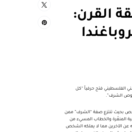
 القرن:
وباغندا
طني الفلسطيني فتح حرفياً “كل
قوص الشرف”.
شخص بحيث تنتزع صفة “الشرف” ممن
قية المنفّرة والخطاب المسيء من
عه عن الآخرين مما لا يملكه الشخص