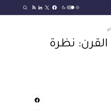
أي
لقرن: نظرة