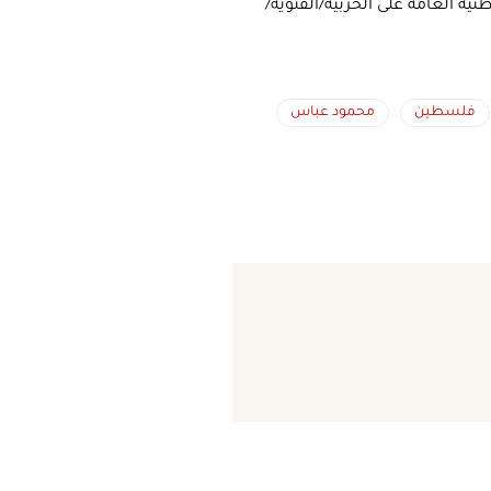
 العامة على الحزبية/الفئوية/
فلسطين
محمود عباس