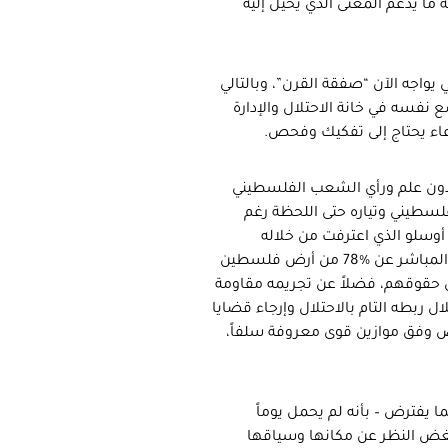
ما يدعّم المعنى الذي يحيل إليه
يواجه الآن “صفقة القرن”، وبالتالي
 نفسه في خانة الاحتلال والإدارة
عاء يحتاج إلى تفكيك وفحص.
 ما عرف السيد محمود عباس به هو اتفاق أوسلو المبرم عام 1993 دون علم ورأي الشعب الفلسطيني
لفلسطيني وتياره حتى اللحظة رغم
 أوسلو الذي اعترفت من خلاله
منظمة التحرير الفلسطينية بما يسمى “دولة إسرائيل” ما يعني التنازل المباشر عن %78 من أرض فلسطين
بل حقوقهم، فضلاً عن تجريمه مقاومة
ل ربطه التام بالاحتلال وإرجاء قضايا
وض وفق موازين قوى معروفة سلفاً،
ا يفترض – بأنه لم يحمل يوماً
غض النظر عن مكانها وسياقها