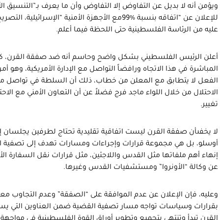
ويؤمن أنه لا بديل عن التفاوض إلا التفاوض وأن ما يعرف بـ”التنسيق ال
للإعلان عن “اتفاقه بنسبة %99مع الأجهزة الأمنية “الإسر
عليه من الرئاسة الفلسطينية حتى اللحظة فيما أعلم.
أعلن الرئيس الفلسطيني بشكل واضح وحاسم أنه ضد صفقة القرن، كم
المباشرة في هذا الاتجاه ورافضاً التواصل مع الإدارة الأمريكية، وهو 
الفعل لا يتطابق مع المعلن من خطاب، ذلك أن السلطة في تواصل مستم
الاحتلال من خلال اللواء ماجد فرج فضلاً عن أن التعاون الأمني مع الا
تغيير.
لا يخفىأن صفقة القرن ليست اتفاقية تقليدية تحتاج لطرفين يجلسان إل
أوسلو، بل هي مجموعة قرارات وإجراءات ومسارات تهدف إلى تصفية ال
إنهاء أهم ملفاتها مثل القدس واللاجئين، مثل قرارات نقل السفارة ال
عن وكالة “الأونروا” ومستشفيات القدس وغيرها.
وعليه، فإن الإعلان عن عدم الموافقة على “الصفقة” وعدم التجاوب معها
بقرارات وسياسات تواجه مسار تصفية القضية ضمن العناوين التي ي
القرن تبدأ وتنتهي بتجميع وتطوير أوراق القوة الفلسطينية في مواجه