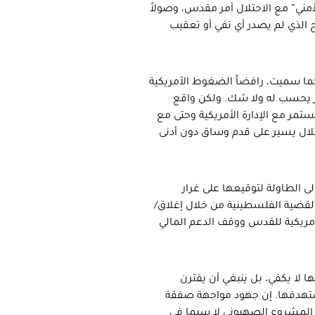
أمني” مع الاحتلال أمر مقدس، وصولاً
ائيلية، التصريح الذي لم يصدر أي نفي أو تعقيب
ا سميت، رافضاً الضغوط الأمريكية
أمر يحسب له ولا شك. ولكن واقع
ر مع الإدارة الأمريكية وحتى مع
حتلال يسير على قدم وساق دون أدنى
ى الطاولة لتوقيعها على غرار
قضية الفلسطينية من خلال إغلاق/
أمريكية للقدس ووقف الدعم المالي
 لا يكفي، بل ينبغي أن يقترن
ستهدفها. إن جهود مواجهة صفقة
ة المشروع الصهيوني لا سيما في