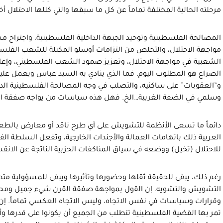
مرحلته الحالية المختلفة تماماً عن كل ما سبقها والتي كللها الاحتلال أخي
المصالحة الفلسطينية وتوحيد الجبهة الداخلية الفلسطينية، واجتراح
مواجهة الاحتلال، والتخلص من التزامات أوسلو المكبلة للشعب الفلس
الشعبية في مواجهة الاحتلال، وتعزيز صمود الشعب الفلسطيني، وإع
الصراع هو المطلوب اليوم. فما الذي ينادي به السيد عباس ويعمل علي
و”العقوبات” على ساكنيه، والتصلب في وجه المصالحة الفلسطينية الدا
وسلمي في الضفة الغربية…الخ. فهل هذه سياسات من يواجه صفقة ال
دائماً ما تسعى الأنظمة للتشويش على أي طرح ناقد أو معارض بالطع
العربية ذلك باتهامات العمالة والأجندات الخارجية، وتفعل السلطة الف
للاحتلال (تخيل) ووضعه في سياق المناكفات الحزبية الناتجة عن الانق
رغم ذلك، يبقى للحقيقة ثقلها وحضورها وتأثيرها ويبقى للمسؤولية مت
التشويش والتشويه. إن القول بمواجهة صفقة القرن شيء جميل ومحم
وقرارات وسياسات في نفس الاتجاه، وليس الاتجاه العكسي تماماً. إن 
تمر بها القضية الفلسطينية تتطلب من الجميع أن يكونوا على قدرها وأن