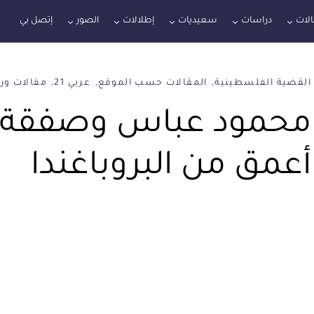
لات
دراسات
سعيديات
إطلالات
الصور
إتصل بي
القضية الفلسطينية
المقالات حسب الموقع
عربي 21
مقالات ور
محمود عباس وصفقة ا
أعمق من البروباغندا