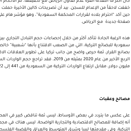
كان أكثر ما انتقدته أنقرة عدم تعاون الرياض مع تحقيقها، ثم الأحكام 
خففت لاحقاً من الإعدام للسجن. بيد أن تصريحات كالين الأخيرة حملت ترا
حين أكد “احترام بلاده لقرارات المحكمة السعودية”، وهو مؤشر هام عل
صفحة جديدة مع الرياض.
هذه الرغبة الجادة تتأكد أكثر من خلال إحصاءات حجم التبادل التجاري ب
سعودية للبضائع التركية، التي من الصعب الاقتناع بأنها “شعبية” خالصة
بصانع القرار، ثمة حرص واضح من جانب تركيا على تطوير العلاقات الاقتصا
مليون دولار، مقابل ارتفاع الواردات التركية من السعودية من 441 إلى 722 مليون دولار.
مصالح وعقبات
على عكس ما يتردد في بعض الأوساط، ليس ثمة تناقض كبير في المصالح
أنه إضافة للمصالح الاقتصادية والتجارية الواضحة، ليس هناك في مج
التركية، وفي مقدمتها ليبيا وشرق المتوسط والعراق والقضية الفلسطي