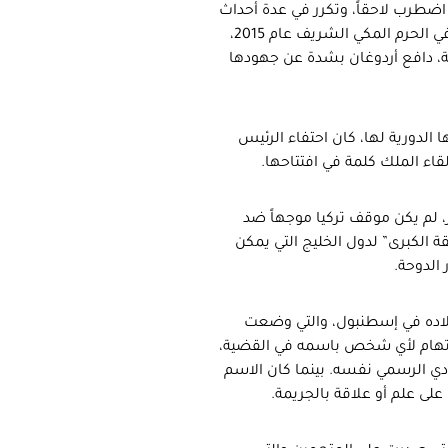
اضطرب لاحقاً، وتكرر في عدة أحداث
ومواقف، لا سيما على لسان الرئيس التركي. ففي حادثة وقوع الرافعة في الحرم المكي الشريف عام 2015،
اسعة للسعودية، دافع أردوغان بشدة عن جهودها
الدورية لها، كان احتفاء الرئيس
لقاء الملك كلمة في افتتاحها.
، لم يكن موقف تركيا موجهاً ضد
الكبرى” لدول الخليج التي يمكن
 الدوحة.
لاده في إسطنبول، والتي وضعت
لاتهام لأي شخص باسمه في القضية،
 الرسمي نفسه. بينما كان الاسم
على علم أو علاقة بالجريمة.