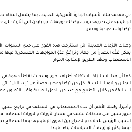
في مقدمة تلك الأسباب الإدارةُ الأمريكية الجديدة، بما يشمل انتهاء ح
الإقليمية على طريقة ترمب، وكذلك توجهات جو بايدن التي أثارت قلق ع
تركيا والسعودية ومصر.
وهناك الأزمات العديدة التي استنزفت هذه القوى على مدى السنوات ال
يمكن عَدُّه انتصاراً من جهة، وتراجُعُ حدَّةِ المواجهات العسكرية في
الاستقطاب ومهّد الطريق لإمكانية الحوار.
كما أن هذا الاستنزاف استغلته أطراف أخرى وسجلت نقاطاً مهمة في 
اليونان وإثيوبيا بالنسبة لكل من تركيا ومصر، فضلاً عن “إسرائيل” التي
السابقة من خلال التطبيع مع عدد من الدول العربية ونقل التعاون مع
وأخيراً، ولعله الأهم، أن حدة الاستقطاب في المنطقة في تراجع نسبي 
مرور سنين على محطات مهمة في مسار الثورات والثورات المضادة. 
السبب الرئيس للخلاف والصراع بين القوى الإقليمية، بينما المصالح تج
بينها بكثير لو رُسِمَتْ السياسات بناء عليها.