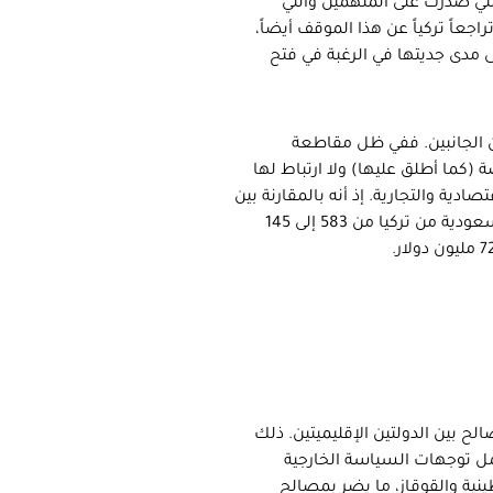
التي صدرت على المتهمين والتي
جعاً تركياً عن هذا الموقف أيضاً،
ى مدى جديتها في الرغبة في فتح
ين الجانبين. ففي ظل مقاطعة
 (كما أطلق عليها) ولا ارتباط لها
دية والتجارية. إذ أنه بالمقارنة بين
الربع الأخير من عام 2020 بمثيله من 2019، فقد تراجع حجم الواردات السعودية من تركيا من 583 إلى 145
 بين الدولتين الإقليميتين. ذلك
مل توجهات السياسة الخارجية
نية والقوقاز، ما يضر بمصالح