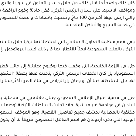
كان ذلك واضحاً ما قبل ذلك، من خلال مسار التعاون في سوريا والذي 
والتي ارتقى فيها أكثر من 100 حاجّ وتسببت بانتقادات و
في خدمة الحجيج والأماكن المقدسة.
وفي قمم منظمة التعاون الإسلامي التي استضافتها تركيا خلال رئاستها 
التركي بالملك السعودية لافتاً للأنظار، بما في ذلك كسر البروتوكول بإ
حتى في الأزمة الخليجية، التي وقفت فيها بوضوح وعلانية إلى جانب قطر
السعودية، بل كان الخطاب الرسمي التركي يتحدث عنها بصفة “الشقيقة 
لها حل المشكلة، كما أن أردوغان زار الرياض في تلك الفترة أكثر مما زار
حتى في قضية اغتيال الإعلامي السعودي جمال خاشقجي في قنصلية ب
البلدين في مواجهة غير مباشرة، فقد تجنبت السلطات التركية توجيه ا
مكتفية بالمطالبة بكشف جميع تفاصيل القضية، وهو الموقف السعودي
الوحيد الذي ذكره أردوغان هو اسم العاهل السعودي تنزيهاً له أن يكون 