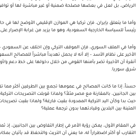
الرياض، بل لعل في بعضها مصلحة ضمنية أو غير مباشرة لها أو تواف
وأما ما يتعلق بإيران، فإن تركيا هي الموازن الإقليمي الأوضح لها في حال
رئيساً للسياسة الخارجية السعودية، وهو ما يزيد من غرابة الإصرار على تو
وأما في الملف السوري، فإن الموقف التركي وإن اختلف عن السعودي – 
الأخير على نظام الأسد – إلا أنه لا يحمل تهديداً مباشراً للمصالح الس
أنقرة أن الأخيرة تضر بأمنها القومي من خلال دخولها على خط دعم و
شرق سوريا.
حسناً، إذا ما كانت المصالح في عمومها تجمع بين الطرفين أكثر مما تف
بين الجانبين، بالمقارنة مع مصر مثلاً؟ ولماذا قوبلت التصريحات التركي
حيث بدا وكأن اليد التركية الممدودة بقيت فارغة؟ ولماذا بقيت تصريح
المتينة بين البلدين وقيادتهما بدون ترجمة عملية؟
في المقام الأول، يمكن رؤية الأمر في إطار التفاوض بين الجانبين، إذ ثمة
التقارب أو أكثر اضطراراً له، ما يعني أن التريث والتحفظ قد يأتيان بم