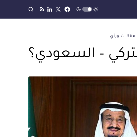
مقالات ورأي
لتركي – السعودي؟