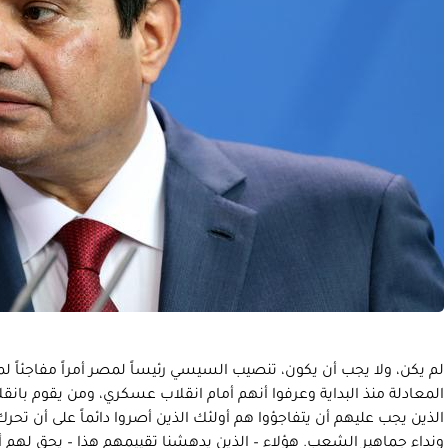
لم يكن، ولا يجب أن يكون، تنصيب السيسي رئيساً لمصر أمراً مفاجئاً لم
المعادلة منذ البداية وعرفوا أنهم أمام انقلاب عسكري، ومن يقوم بان
الذين يجب عليهم أن يتفاجؤوا هم أولئك الذين أصروا دائماً على أن تحر
ونداء جماهير الشعب. هؤلاء – الذين يدهشنا تقييمهم هذا – يحق له