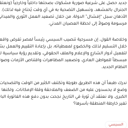
جديد حصل على شرعية صورية مشكوك بصحتها داخلياً وخارجياً (ونعتقد
الجنرال بالمشهد، وتسهيل التضحية به في أي وقت يُحتاج فيه لذلك). و
الأذهان سبل “إفشال” الدولة، من خلال تصعيد العمل الثوري والميدا
مرسومة وصولاً إلى لحظة العصيان المدني.
وخلاصة القول، إن مسرحية تنصيب السيسي رئيساً لمصر تفرض واقعاً 
خلال التسليم لذلك والخضوع لمعطياته، بل بإعادة التقييم والعمل ب
لتفعيل أدوار الشارع والإعلام والملف الحقوقي، وتقديم رؤية سياسية لل
مبسطاً للمواطن العادي، وتصعيد المظاهرات واقتناص الأزمات وصولاً
النظام الجديد.
ندرك طبعاً أن هذه الطريق طويلة وتكتنف الكثير من الوقت والتضحيات
وضع لا يحسدون عليه من الضعف والملاحقة وقلة الإمكانات، ولكنها طري
الكبرى، ولا نعتقد أن ثورة في التاريخ نجحت بدون دفع هذه الفاتورة الباه
تغير خارطة المنطقة بأسرها؟
السيسي