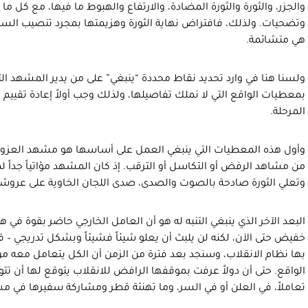
والجزر، والثورة والثورة المضادة، والارتفاع والهبوط ما فيها، مع كل
وتضحيات. ولذلك، فافتراض نهاية الثورة وهزيمتها بمجرد تنصيب السيس
هي متشائمة.
ولسنا هنا في وارد تحديد نقاط محددة “ينبغي” على من يدير المشهد الثور
بمعطيات الواقع التي لا نملك تفاصيلها، ولذلك وجب أولاً إعادة تقيي
المرحلة.
وأول هذه المعطيات التي ينبغي العمل على أساسها هو مشهد العزوف ع
من مشاهد الرفض أو التكاسل أو الترقب. إذ كان المشهد مؤاتياً جداً
وتعلي الثورة صادحة بالصوت والصدى، صدى اللجان الخاوية على عروشه
البعد الآخر الذي ينبغي التنبه له هو أن العامل الخارجي حاضر بقوة في 
خفيض حتى الآن، لكنه لن يلبث أن يعلو شيئاً فشيئاً وبشكل تدريجي – قد 
بها نظام الانقلاب، وسنجد بعد فترة من الزمن أن الكل يتعامل معه من 
الواقع. حتى أن دولاً عرفت بموقفها الرافض للانقلاب يتوقع لها أن تتو
تعاملاً، في العلن أو في السر، وما تهنئة قطر ومشاركة سفيرها في مش