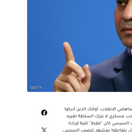
ناهضي الانقلاب، أولئك الذين أدركوا
قلاب عسكري لا يترك السلطة لغيره.
ك السيسي كان “فقط” تلبية لإرادة
م أن يتفاجؤوا بمشهد تنصيب السيسي