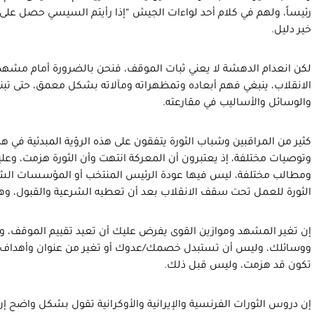
رئيساً، ولهم في كلام أحد لواءات الجيش “إذا رأيتم السيسي حصل على ع
خير دليل.
لكن انعدام الدهشة لا يعني ثبات الموقف، فنحن بالضرورة أمام مشه
الانقلاب، ينبغي فهم أبعاده وتمظهراته ومآلاته بشكل معمق، حتى تبنى
والوسائل والأساليب في مقارعته.
كثير من المراقبين وشباب الثورة يتفقون على هذه الرؤية المبدئية في هذ
وتوصيات مختلفة، إذ يعتبرون أن المعركة انتهت وأن الثورة هزمت، وعليه
ومطالب مختلفة، ليس فيها عودة الرئيس المنتخب أو المؤسسات الشرعي
الثورة للعمل تحت سقف الانقلاب بعد أن تعطيه الشرعية والقبول، وهذا 
إن تغير المشهد وموازين القوى يفرض عليك أن تعيد تقييم الموقف،
ووسائلك، وليس أن تستبدل خصمك/عدوك أو تغير من عنوان وأهداف م
تكون قد هزمت، وليس قبل ذلك.
إن دروس الثورات الفرنسية والإيرانية والأوكرانية تقول بشكل واضح إن