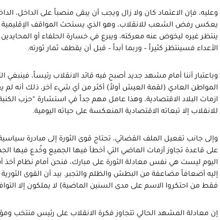
وعليه، فإن الاعتماد كان ولا زال ويجب أن يبقى منصباً على الداخل، ال
يعكس رفض الشعب للانقلاب، وهو الذي يستحث المواقف الإقليمية و
ينتظر غيره ليخوض عنه معركته، ويبرع في خسارة الحلفاء أو المحايدين 
الأعداء فسينتظر كثيراً – وربما أبداً – قبل أن يقطف ثمار ثورته.
وباعتبار أننا أمام مشهد جديد أصبح فيه قائد الانقلاب رئيساً، فينبغي ال
المواطن العادي (لقمة العيش أولاً) أكثر من أي شيء آخر، ذلك أنه لم يعر
ازمات البلاد الاقتصادية، وهذا عامل مهم جداً في استشارة “حزب الكنبة” 
للانقلاب إلا تبعاته الاقتصادية المنعكسة على حياته اليومية.
وإلى جانب تفعيل الملف القضائي، تحتاج قوى الثورة إلى مبادرة سياسية 
على قاعدة تجاوز أزمات الماضي التي أخطأ فيها الجميع وخُدع فيها الجميع
اليوم ليست هي نفس معادلة الثورة على مبارك، فنحن أمام نظام أخذ أ
إليه أضعافاً مضاعفة من البطش والظلم والتجبر. بيد أن القوى الثورية
فقط من احتكروا الاسم على مدى السنين الماضية) لا يملكون إلا التواف
إن معادلة المشهد الحالي تتجاوز فكرة الانقلاب على رئيس منتخب و