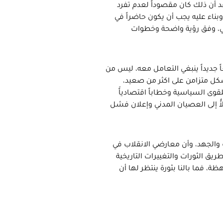
 أن ذلك كان مقصوداً لعدم تفرد
بناء عليه يجب أن يكون حاضراً في
ني، وفق رؤية واضحة وخطوات
جديداً ينبغي التعامل معه، ليس من
شكل متزامن على اكثر من صعيد،
قوى السياسية وخطاباً اقتصادياًَ
ُ إلى العصيان المدني وإعلان فشل
 والجهد، وأن معارضي الانقلاب في
ق الثورات والتغييرات التاريخية
ظة، فما بالنا بثورة ينتظر لها أن