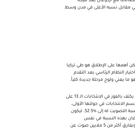
طنبول وأنقرة قد تصالحتا مع اردوغان بعد نتيجة
ز فيهما بنسبتي %50 و%51.5 على التوالي، في مقابل نسبه الأعلى في مدن وسط
 لكن أهمها على الإطلاق هو طي تركيا
يار النظام الرئاسي بعد التقدم
ما يعني ولوج مرحلة جديدة كلياً.
الفائز الأكبر في الانتخابات كان ولا شك الرئيس التركي اردوغان، الذي لم يكتف بالفوز في الانتخابات الـ 13 على
إنما حسم الانتخابات في جولتها الأولى،
رغم حساسيتها وشدة منافستها وعدد المرشحين الكبير (6)، وبرفع نسبة التصويت له إلى %52.5، ليكون
وغان بهذه النسبة في نفس
الانتخابات التي تراجع فيها حزبه 7 درجات كاملة عن آخر انتخابات نيابية، وبفارق أكثر من 5 ملايين صوت عن