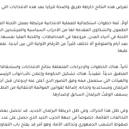
تفرض هذه النتائج خارطة طريق واضحة لتركيا بعد هذه الانتخابات التي
أولاً، ثمة خطوات استكمالية للعملية الانتخابية مرتبطة بعمل اللجنة الع
الطعون والشكاوى المقدمة لها من الأحزاب السياسية والمرشحين الرئ
اللجنة في أحياء المدن، فروعها في المحافظات، واللجنة العليا نفسها، ثم
بعد أيام والمتوقع ألا تختلف كثيراً عن الأرقام الأولية التي بين أيدينا، ع
عليها.
ثانياً، هناك الخطوات والإجراءات المتعلقة بنتائج الانتخابات واستحقاق
المطبق حديثاً. تنفيذياً، هناك تشكيل الحكومة وإعلان نائب/نواب ا
والهيئات التي ستعمل معه وفق التصور الذي أعلن عنه اردوغان قبل أيام
البرلمان ومساعديه ولجانه، إضافة لقوانين الموائمة الانتقالية من النظام
يسعف الوقتُ البرلمانَ السابق لإصدارها.
وفي ظل هذا الحراك، وفي ظل خريطة البرلمان الجديد، قد تحصل بعض 
التحالفات القائمة، خصوصاً في جبهة الحزب الجيد الذي حصل على عدد م
ضغوط الشعب الجمهوري وتحالف الأمة، وهو أمر قد يفتح باب التعاون ول