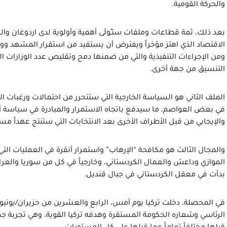
والحركة القومية.
بعد ذلك، ثمة قطاعات وملفات ستـُولَى أهمية وأولوية لدى اردوغان وا
الاقتصاد الذي اهتز مؤخراً ويفترض أن يستفيد من استقرار المشهد وو
ومن الإجراءات التنفيذية والتي من ضمنها دمج وتقليص عدد الوزارات 
التنسيق من جهة أخرى.
الملف الثاني هو السياسة الخارجية التي ستتحرر من احتمالات ورغبات ال
في بعض العواصم، ما سيدفع باتجاه الاستمرار والمبادرة في سياسة أنق
والإيجابي من قبل الأطراف الأخرى بعد الانتخابات التي ستنتج عهداً مستقراً لم
والمجال الثالث هو مكافحة “الإرهاب” واستمرار أنقرة في العمليات التي 
الموازي وداعش والعمال الكردستاني، وخارجياً في كل من سوريا والعرا
بدأت في معقل الكردستاني في جبال قنديل.
الرئاسي وشعاره الحكومة المستقرة وهدفه تركيا القوية، وهي تجربة جدي