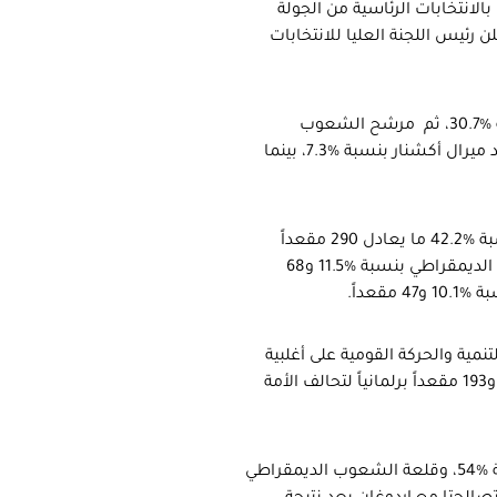
الانتخابات الرئاسية من الجولة
فق ما أعلن رئيس اللجنة العليا للانتخابات
حل في المركز الثاني مرشح حزب الشعب الجمهوري محرم إينجة بنسبة %30.7، ثم مرشح الشعوب
الديمقراطي صلاح الدين دميرطاش بنسبة %8.4، ثم مرشح الحزب الجيد ميرال أكشنار بنسبة %7.3، بينما
في الانتخابات البرلمانية، حل حزب العدالة والتنمية في المركز الأول بنسبة %42.2 ما يعادل 290 مقعداً
برلمانياً، ثم الشعب الجمهوري بنسبة %22.7 و146 مقعداً، ثم الشعوب الديمقراطي بنسبة %11.5 و68
ية والحركة القومية على أغلبية
البرلمان بنسبة %53.48 و339 مقعداً برلمانياً، في مقابل نسبة %34.29 و193 مقعداً برلمانياً لتحالف الأمة
وفي حين حافظت قلعة الشعب الجمهوري إزمير على تقدم إينجة بنسبة %54، وقلعة الشعوب الديمقراطي