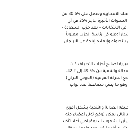
محرّم إينجة، ورغم خسارته أمام اردوغان، إلا أنه أدى بشكل جيد خلال الحملة الانتخابية وحصل على %30.6 من
الأصوات، في مقابل %22.7 لحزبه الشعب الجمهوري الذي لم يتخط في السنوات الأخيرة حاجز %25 في أي
 في الانتخابات – بعد حزب السعادة –
دار أوغلو في رئاسة الحزب معنوياً
نتخبونه وإبعاده إينجة عن البرلمان
اهيرية لصالح أحزاب الأطراف ذات
الصبغة القومية. حيث تراجع الشعب الجمهوري من %25.3 إلى 22.7 والعدالة والتنمية من %49.5 إلى 42.2،
 الحركة القومية (القومي التركي)
، وهو ما يعني مضاعفة عدد نواب
يفه العدالة والتنمية بشكل أقوى
التالي يمكن توقع تولي أعضاء منه
 أن الشعوب الديمقراطي أعاد تأكيد