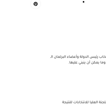
هد اقتراع أكثر من 51 مليون ناخب لانتخاب رئيس الدولة وأعضاء البرلمان الـ
 وبانتظار إعلان اللجنة العليا للانتخابات للنتيجة