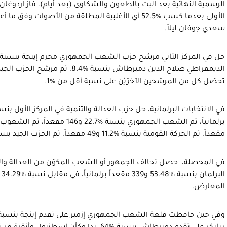
الرسمية النهائية بعد البت بالطعون والشكاوى (بعد أيام)، فاز اردوغان ب
الأولى بعدما كسب %52.5 أي الأغلبية المطلقة من الأصوات و
سعدي جوفان ليلاً.
تحصّل كل من المرشحين الآخرَيْن على نسبة أقل من %1.
مقعداً، ثم الحركة القومية بنسبة %11.2 و49 مقعداً، ثم الحزب الجيد بنسبة %10.1 و47 مقعداً.
في المحصلة، حصل تحالف الجمهور أو الشعب المكوّن من العدالة والتنم
المعارض.