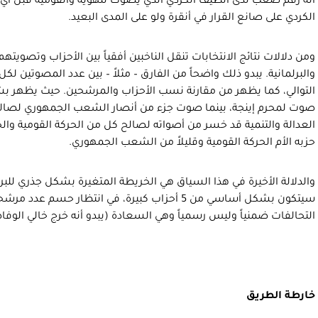
أنه رقم صعب لدى الطيف الكردي الذي يصوّت للهوية والقومية قبل أي
الكردي على صانع القرار في أنقرة ولو على المدى البعيد.
ومن دلالات نتائج الانتخابات تنقل الناخبين أفقياً بين الأحزاب وتصوي
والبرلمانية. يبدو ذلك واضحاً من الفارق – مثلاً – بين عدد المصوتين لك
التوالي، كما يظهر من مقارنة نسب الأحزاب والمرشحين. حيث يظهر بشكل
صوت لمحرم إينجة، بينما صوت جزء من أنصار الشعب الجمهوري لصالح
العدالة والتنمية قد خسر من أصواته لصالح كل من الحركة القومية وال
حزبه الأم الحركة القومية وقليلاً من الشعب الجمهوري.
والدلالة الأخيرة في هذا السياق هي الخريطة المتغيرة بشكل جذري للبر
سيتكون بشكل أساسي من 5 أحزاب كبيرة، في انتظار حسم
التحالفات ضمنياً وليس رسمياً وهي السعادة (يبدو أنه خرج خالي الوفاض
خارطة الطريق