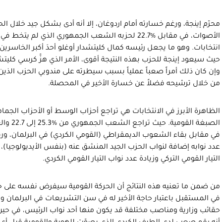
انتخابات. وهو ما يجعل رئيسه كمال كليتشدار أوغلو أحدَ أكبر الخاسرين
حيث سيعود إينجة للحزب بهذه النتيجة أقوى، الأمر الذي هزَّ كرسي كليتش
وإن كان ذلك أمراً صعباً عملياً بسبب سيطرته على مندوبي الحزب الذين ي
من خلال ترشيحه فضلاً عن خسارة الأخير في المحصلة.
الظاهرة الأبرز في الانتخابات هي تراجع أحزاب الوسط أو الأحزاب الجم
في مقابل بقاء الشعوب الديمقراطي (القومي الكردي) في البرلمان، ورفع
عدد نوابه إضافة لنواب الحزب الجيد المنشق عنه (بنفس الأيديولوجيا)
التيار القومي التركي وزيادة عدد نواب التيار القومي الكردي.
من ضمن ما تعنيه هذه النتائج أن الحركة القومية سيفرض نفسه على حل
في المستقبل باعتبار حاجة الأخير له في سن التشريعات في البرلمان وب
حقائب وزارية ومناصب مختلفة قد يكون منها أحد نواب الرئيس، في حين