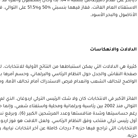
ديابكر على تقدم دميرطاش بنسبة %64، بدا وكأن إس
الاستفتاء العام الفائت، ففا
الأناضول والبحر الأسود.
الدلالات والانعكاسات
كثيرة هي الدلالات التي يمكن استنباطها من النتائج الأولية للانتخابات،
صفحة النقاش والجدل حول النظام الرئاسي والبرلماني، وحسم أمرها باخت
الواضح لتحالف الشعب وانعدام فرص الاستدراك أمام تحالف الأمة، وهو 
التوالي منذ 2002 بين رئاسية وبرلمانية ومحلية واستفتاء شعبي، و
أول رئيس تركي منتخب وفق النظام الرئاسي. ولعل اللافت هو فوز ارد
حزبه.