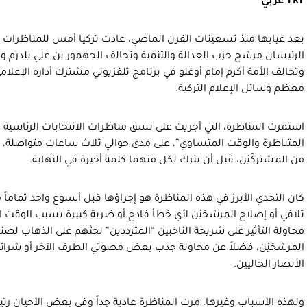
TRT
عربي
بعد غيابها منذ تسعينات القرن الماضي، عادت تركيا أمس للمناظرات ال
الرئيسان مرشح حزب العدالة والتنمية وتحالف الجهمور بن علي يلدر
وتحالف الأمة أكرم إمام أوغلو في برنامج تلفزيوني مشترك أداره الإعل
معظم وسائل الإعلام التركية.
استمرت المناظرة، التي أجريت على نسق مناظرات الانتخابات الرئاسية 
من المشتركَيْن، قبل أن يترك لكل منهما كلمة أخيرة في النهاية.
كان التحدي الأبرز في هذه المناظرة هو إجراؤها قبل أسبوع واحد تماماً م
تلافي أو إصلاح المرشحَيْن لأي خطأ فادح أو ضربة كبيرة بسبب الوقت 
محاولة التأثير على شريحة الناخبين “المترددين” لحثهم على الذهاب لصنا
المرشحَيْن، فضلاً عن محاولة جذب بعض مصوتي الطرف الآخر أو شرائ
الأنصار الحاليين.
ولهذه الأسباب وغيرها، مرت المناظرة عادية جداً وفي بعض الأحيان رتي