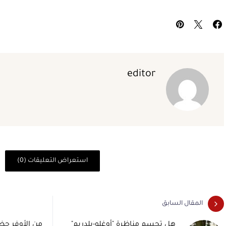
editor
استعراض التعليقات (0)
المقال السابق
هل تحسم مناظرة "أوغلو-يلدريم"
من الأوفر حظا