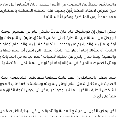
والمباشرة فضلاً عن المحرجة في الأعم الأغلب، وبان المُحاور أقل من م
حين تعرض لانتقاد المشاركَيْن بسبب قلة الأسئلة المتعلقة بالمشاريع و
معه ممدداً زمن المناظرة ومضيفاً لأسئلتها.
يمكن القول إن كوتشوك كايا كان عادلاً بشكل عام في تقسيم الوقت وت
لم يخلُ من أسئلة غير متناظرة (على عكس المتفق عليه) أو تلميحات و
البلدية، أو سؤاله إمام أوغلو عن حادثة المطار التي ادُّعِيَ أنه شتم فيها
ومثل تخصيصه المرأة في سؤاله إمام أوغلو عن المشاكل الاقتصادية في ح
فيما يتعلق بالمتناظرَيْن، فقد غلبت عليهما صفاتهما الشخصية، حيث ظه
الحديث في مقابل تدفق إمام أوغلو وسرعته وحماسته. كما غاب الهجوم ال
لشخص الطرف الآخر إلا ما ندر، وهو أمر يمكن أن يكون نتيجة اتفاق مسبق
معاً على أي حال.
لكن يمكن القول إن مرشح العدالة والتنمية كان في البداية أكثر حدة من