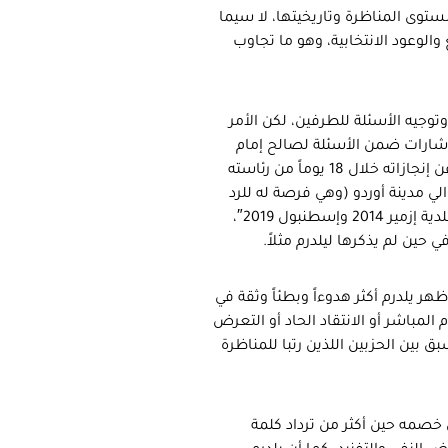
ستوى المناظرة وتاريخيتها، لا سيما
الوعود الانتخابية، وهو ما تجاوب
وجيه الأسئلة للطرفين، لكن الأمر
إشارات ضمن الأسئلة لصالح إمام
أوغلو. مثل سؤاله يلدرم عن وعوده الانتخابية مقابل سؤاله إمام أوغلو عن إنجازاته خلال 18 يوماً من رئاسته
 والي مدينة أوردو (وهي فرصة له للرد
والتفنيد) بينما سأل يلدرم عن تحليله لأسباب “عدم نجاحه في انتخابات بلدية إزمير 2014 وإسطنبول 2019″،
ين لم يذكرها ليلدرم مثلاً.
ر يلدرم أكثر هدوءاً وبطئاً وثقة في
مباشر أو الانتقاد الحاد أو التعرض
 بين الحزبين اللذين رتبا للمناظرة
 خصمه حين أكثر من ترداد كلمة