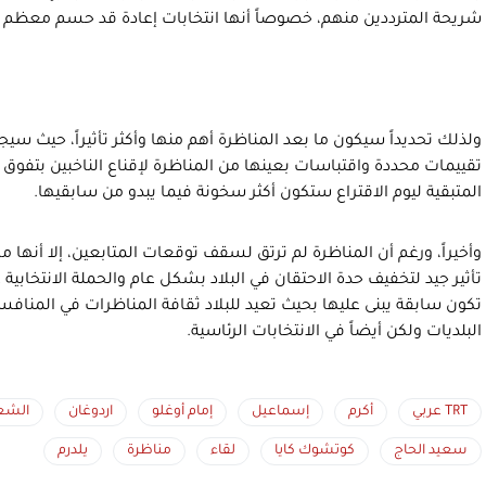
شريحة المترددين منهم، خصوصاً أنها انتخابات إعادة قد حسم معظم ال
ولذلك تحديداً سيكون ما بعد المناظرة أهم منها وأكثر تأثيراً، حيث سي
تقييمات محددة واقتباسات بعينها من المناظرة لإقناع الناخبين بتفوق
المتبقية ليوم الاقتراع ستكون أكثر سخونة فيما يبدو من سابقيها.
وأخيراً، ورغم أن المناظرة لم ترتق لسقف توقعات المتابعين، إلا أنها
تأثير جيد لتخفيف حدة الاحتقان في البلاد بشكل عام والحملة الانتخابي
تكون سابقة يبنى عليها بحيث تعيد للبلاد ثقافة المناظرات في المناف
البلديات ولكن أيضاً في الانتخابات الرئاسية.
TRT عربي
أكرم
إسماعيل
إمام أوغلو
اردوغان
الشع
سعيد الحاج
كوتشوك كايا
لقاء
مناظرة
يلدرم