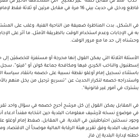
“كذب” مثلاً في مقابل كلمة “غير صحيح” التي استخدمها الأخير في معرض 
قاطع ودخل في حديث بيني 16 مرة في مقابل مرتين أو ثلاثة فقط لإمام أوغلو.
في الشكل، بدت المناظرة ضعيفة من الناحية الفنية، وغلب على المشتركَي
به في الإجابات وعدم استخدام الوقت بالطريقة الأمثل، ما أثر على الإجاب
وحسّناه إلى حد ما مع مرور الوقت.
الأسئلة الثلاثة التي يمكن القول إنها محرجة أو مستفزة للخصمَيْن إلى 
إسطنبول والناخب الكردي فيها ومكافحة جماعة كولن أو “فيتو”، سجل في
باستثناء تسجيل إمام أوغلو نقطة نسبية على خصمه بانتقاد سياسة ال
واستدراجه خصمه لتكرار الحديث عن “تسريع ترحيل من يخل منهم بالأمن
يشترك في أمور غير قانونية”.
في المقابل يمكن القول إن كل مرشح أحرج خصمه في سؤال واحد تقري
في موضوع نسخه لأرشيف معلومات البلدية حين انتخابه مفنداً ادعاء أنه
وجود نسختين احتياطيتين في البلدية. في المقابل، ضغط إمام أوغلو
مصاريف البلدية وفق تقرير هيئة الرقابة المالية موضحاً أن الاقتصاد 
خطته لإدارة البلدية إن فاز.