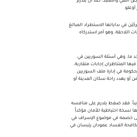
النفي والتفنيد، كما أن يلدرم
ْن في بداياتها الاستطراد المبالغ
ات اللاحقة، وهو أمر استدركاه
حد ما، وهي أسئلة السوريين في
ها المتناظران إجابات متقاربة،
حكومة في إدارة ملف السوريين
 أو يهدد راحة سكان المدينة أو
باً. فقد ضغط يلدرم على منافسه
ا نسخة احتياطية للأمان مؤكداً
 على خصمه في موضوع الإسراف في
ومكافحة الفساد عمودان رئيسان في