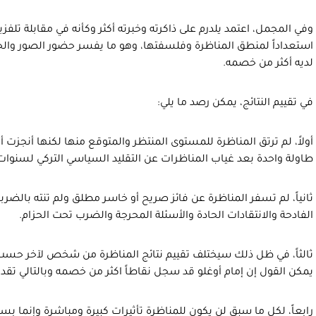
وفي المجمل، اعتمد يلدرم على ذاكرته وخبرته أكثر وكأنه في مقابلة تلفزيون
استعداداً لمنطق المناظرة وفلسفتها، وهو ما يفسر حضور الصور والج
لديه أكثر من خصمه.
في تقييم النتائج، يمكن رصد ما يلي:
أولاً، لم ترتق المناظرة للمستوى المنتظر والمتوقع منها لكنها أنجزت 
طاولة واحدة بعد غياب المناظرات عن التقليد السياسي التركي لسنوات
ثانياً، لم تسفر المناظرة عن فائز صريح أو خاسر مطلق ولم تنته بالضرب
الفادحة والانتقادات الحادة والأسئلة المحرجة والضرب تحت الحزام.
ثالثاً، في ظل ذلك سيختلف تقييم نتائج المناظرة من شخص لآخر حسب كي
يمكن القول إن إمام أوغلو قد سجل نقاطاً اكثر من خصمه وبالتالي تقدم 
رابعاً، لكل ما سبق لن يكون للمناظرة تأثيرات كبيرة ومباشرة وإنما ب