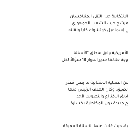
انتخابية حين التقى المتنافسان
م ومرشح حزب الشعب الجمهوري
امي إسماعيل كوتشوك كايا ونقلته
الأمريكية وفق منطق “الأسئلة
المتناظرة والوقت المتساوي”، على مدى حوالي ثلاث ساعات متواصلة، وجه خلالها مدير الحوار 18 سؤالاً لكل
ن العملية الانتخابية ما يعني تعذر
الضيق. وكان الهدف الرئيس منها
ديق الاقتراع والتصويت لأحد
ح جديدة دون المخاطرة بخسارة
بة، حيث غابت عنها الأسئلة العميقة