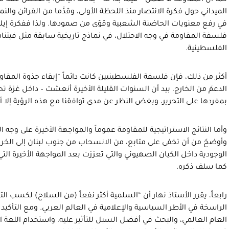
كما أن المقاومة لا تعمل – فيما بدا لنا – بدلالة اليأس. بالعكس فقد ت
الميداني حول فكرة الانتصار منذ اللحظة الأولى، وقدَّما من القرائن وال
في رفع معنويات الحاضنة الشعبية وقوّى من صمودها. ولذا ففكرة إيلا
فلسفة المقاومة في وجه الاحتلال، في نماذج تاريخية سابقة مثل فيتنام 
الفلسطينية.
أكثر من ذلك، فإن فلسفة الفلسطينيين كانت دائماً “إبقاء جذوة المقاومة 
الدعمَ من الخارج، بيد أن السنوات القليلة الأخيرة أنعشت – داخل غزة تحد
بمفردها على التحرير، وبغض النظر عن مدى توافقنا مع هذه الرؤية إلا أن
وأما النتائج الاستراتيجية للمقاومة عموماً والمواجهة الأخيرة على وج
وأوضحَ من أن تخفى على متابع، من الانسحاب من جنوب لبنان إلى الخر
الوجودية داخل الكيان الصهيوني والتي تعززت بعد المواجهة الأخيرة الت
كما سلف ذكره.
رابعاً، يقرر الأستاذ نهار أن “السلمية أكثر نفعاً (من السلاح) لكسب ال
الراسخة في الأطر السياسية والإعلامية في العالم العربي. ومع التأك
العام العالمي، والبحث في أفضل السبل للتأثير عليه، واستخدام اللغة ال