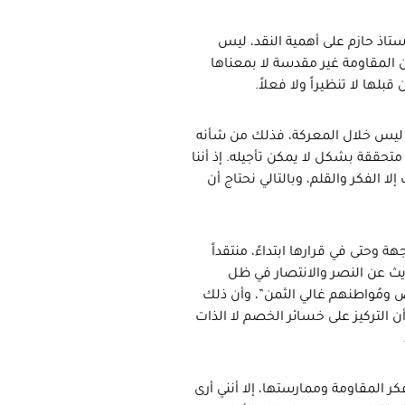
ستاذ حازم على أهمية النقد، ليس
ن المقاومة غير مقدسة لا بمعناها
لها لا تنظيراً ولا فعلاً.
ن ليس خلال المعركة، فذلك من شأنه
تحققة بشكل لا يمكن تأجيله. إذ أننا
ا الفكر والقلم، وبالتالي نحتاج أن
ة وحتى في قرارها ابتداءً، منتقداً
ث عن النصر والانتصار في ظل
ص ومُواطنهم غالي الثمن”، وأن ذلك
ن التركيز على خسائر الخصم لا الذات
كر المقاومة وممارستها، إلا أنني أرى