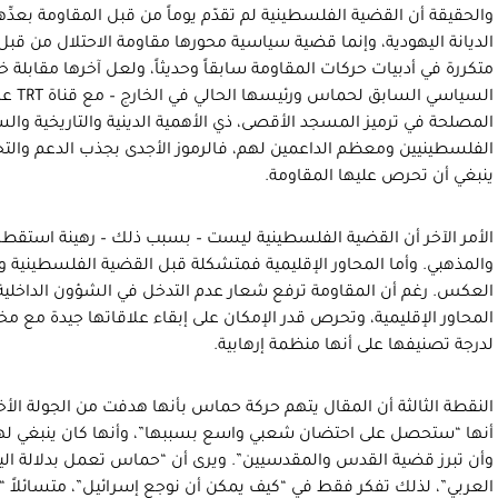
والحقيقة أن القضية الفلسطينية لم تقدّم يوماً من قبل المقاومة بعدِّها
الديانة اليهودية، وإنما قضية سياسية محورها مقاومة الاحتلال من ق
متكررة في أدبيات حركات المقاومة سابقاً وحديثاً، ولعل آخرها مقابلة
السياسي
المصلحة في ترميز المسجد الأقصى، ذي الأهمية الدينية والتاريخية والسي
الفلسطينيين ومعظم الداعمين لهم، فالرموز الأجدى بجذب الدعم والتح
ينبغي أن تحرص عليها المقاومة.
الأمر الآخر أن القضية الفلسطينية ليست – بسبب ذلك – رهينة استقطا
والمذهبي. وأما المحاور الإقليمية فمتشكلة قبل القضية الفلسطينية وفو
العكس. رغم أن المقاومة ترفع شعار عدم التدخل في الشؤون الداخل
المحاور الإقليمية، وتحرص قدر الإمكان على إبقاء علاقاتها جيدة مع م
لدرجة تصنيفها على أنها منظمة إرهابية.
النقطة الثالثة أن المقال يتهم حركة حماس بأنها هدفت من الجولة الأخي
أنها “ستحصل على احتضان شعبي واسع بسببها”، وأنها كان ينبغي لها 
وأن تبرز قضية القدس والمقدسيين”. ويرى أن “حماس تعمل بدلالة اليأ
العربي”، لذلك تفكر فقط في “كيف يمكن أن نوجع إسرائيل”، متسائلاً