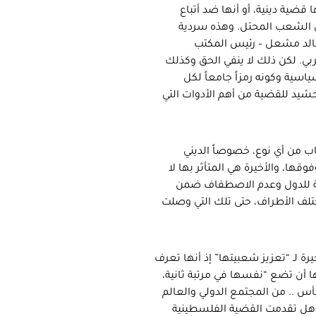
 قضية دينية، أو أنها ضد أتباع
بل الشعب المحتل. وهذه سردية
 خالد مشعل – رئيس المكتب
 السابق لحماس ورئيسها الحالي في الخارج – مع قناة TRT عربي. لكن ذلك لا ينفي الحق وكذلك
اسية وكونه رمزاً جامعاً لكل
شيد للقضية من أهم الأدوات التي
ب من أي نوع، خصوصاً الديني
قها، والأخيرة هي المتأثر بها لا
ية للدول وعدم الاصطفاف ضمن
ختلف الأطراف، حتى تلك التي وصلت
رة لـ “تعزيز شعبيتها” إذ أنها تعرف
أن تضع “نفسها في مرتبة ثانية،
س .. من المجتمع الدولي والعالم
 “هل تقدمت القضية الفلسطينية