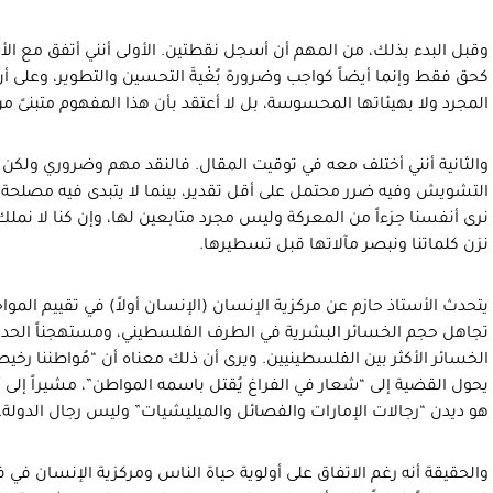
وقبل البدء بذلك، من المهم أن أسجل نقطتين. الأولى أنني أتفق مع الأ
كحق فقط وإنما أيضاً كواجب وضرورة بُغْيةَ التحسين والتطوير، وعلى أ
المجرد ولا بهيئاتها المحسوسة، بل لا أعتقد بأن هذا المفهوم متبنىً من قب
والثانية أنني أختلف معه في توقيت المقال. فالنقد مهم وضروري ولك
التشويش وفيه ضرر محتمل على أقل تقدير، بينما لا يتبدى فيه مصلحة م
نرى أنفسنا جزءاً من المعركة وليس مجرد متابعين لها، وإن كنا لا نملك إل
نزن كلماتنا ونبصر مآلاتها قبل تسطيرها.
يتحدث الأستاذ حازم عن مركزية الإنسان (الإنسان أولاً) في تقييم المواجه
تجاهل حجم الخسائر البشرية في الطرف الفلسطيني، ومستهجناً الحدي
الخسائر الأكثر بين الفلسطينيين. ويرى أن ذلك معناه أن “مُواطننا رخي
يحول القضية إلى “شعار في الفراغ يُقتل باسمه المواطن”، مشيراً إلى أ
هو ديدن “رجالات الإمارات والفصائل والميليشيات” وليس رجال الدولة.
والحقيقة أنه رغم الاتفاق على أولوية حياة الناس ومركزية الإنسان في ف