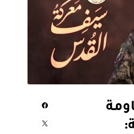
اومة
: