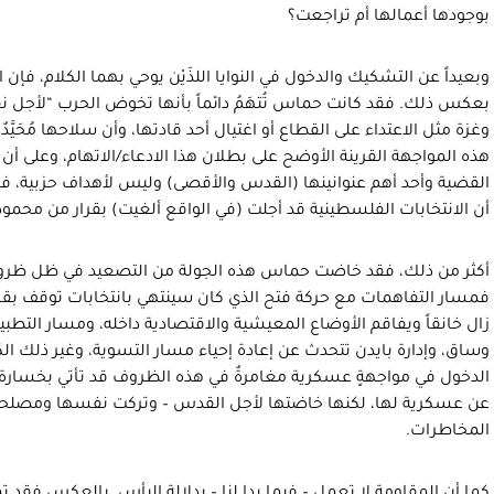
بوجودها أعمالها أم تراجعت؟
وبعيداً عن التشكيك والدخول في النوايا اللذَيْن يوحي بهما الكلام، فإن 
بعكس ذلك. فقد كانت حماس تُتهَمُ دائماً بأنها تخوض الحرب “لأجل
وغزة مثل الاعتداء على القطاع أو اغتيال أحد قادتها، وأن سلاحها مُحَيَّد
هذه المواجهة القرينة الأوضح على بطلان هذا الادعاء/الاتهام، وعلى
القضية وأحد أهم عنوانينها (القدس والأقصى) وليس لأهداف حزبية، فضلا
أن الانتخابات الفلسطينية قد أجلت (في الواقع ألغيت) بقرار من محمو
أكثر من ذلك، فقد خاضت حماس هذه الجولة من التصعيد في ظل ظروف غير 
فمسار التفاهمات مع حركة فتح الذي كان سينتهي بانتخابات توقف بق
زال خانقاً ويفاقم الأوضاع المعيشية والاقتصادية داخله، ومسار التطب
وساق، وإدارة بايدن تتحدث عن إعادة إحياء مسار التسوية، وغير ذلك الك
الدخول في مواجهةٍ عسكرية مغامرةٌ في هذه الظروف قد تأتي بخسارة 
عن عسكرية لها، لكنها خاضتها لأجل القدس – وتركت نفسها ومصلحتها الح
المخاطرات.