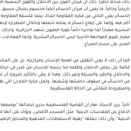
ذلك مدخلاً خطراً. ذلك أن ميزان القوى بين الاحتلال والقوى الشعبية ا
تاريخياً وحالياً، ما يعني أن ميزان الخسائر أيضاً محسوم بشكل مسبق. 
الخسائر يعني التخلي عن فكرة المقاومة ابتداءً، بينما فلسفة المقاومة ف
أكثر فيه، وإنما على إيقاع خسائر لا يمكنه تحملها وبالتالي اضطراره لإنه
البشرية معياراً لما تفاخرنا دائماً بثورة المليون شهيد الجزائرية. ولذلك
معيار تقييم المواجهة الأخيرة ليس الخسائر البشرية، وإنما المعادلات ا
المدى على مسار الصراع.
كما أن ذلك لا يعني التقليل من أهمية الإنسان ومركزيته، بل على العك
قائمة على رفض الاحتلال وظلمه لما يسببه للإنسان من ضرر في حياته و
والاحتلال والطرد والسرقة وغير ذلك. وهذا لا ينفي بالتأكيد ضرورة أن ت
من الخسائر في صفوف حاضنتها وشعبها، ولعل فكرة الملاجئ التي طرحها
والمطروحة للنقاش في الحالة الفلسطينية.
ثانياً، يرى الأستاذ نهار أن القضية الفلسطينية يجري إيصالها “بوصفها
الدفاع عن المقدسات الدينية” مثل المسجد الأقصى، ويؤكد على أنها لا
الدينية”، وأن ذلك جعلها “رهينة الاستقطابات المذهبية والمحاور الإقليم