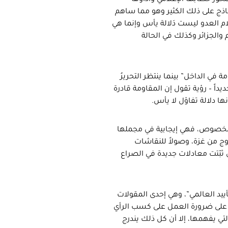
محور خطابها الإعلامي وأداؤها
نماذج على ذلك الكثير وهو مما ساهم
م العدو ليست دَلالة يأس وإنما هي
والجزائر وكذلك في الحالة
في الداخل” بينما ينتظر التحريرُ
يداً – رؤية تقول إن المقاومة قادرة
ها دلالة تفاؤل لا يأس.
ه الخصوص، فهي إيجابية في مجملها
وج من غزة، وصولاً للنقاشات
ي ثبّتت معادلات جديدة في الصراع
تأييد العالمي”، وهي إحدى المقولات
يد على ضرورة العمل على كسب الرأي
تي يفهمها، إلا أن كل ذلك يندرج