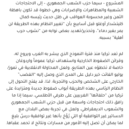
المشروع – سيما حزب الشعب الجمهوري – إلى الاحتجاجات
الشعبية والمظاهرات والإضرابات وهي خطوة قد تكون باهظة
الثمن وغير محسوبة العواقب في ظل حديث رئيسه كمال
كليتشدار أوغلو قبل أسابيع بأن “تغيير النظام بهذه الطريقة لن
يمر بغير دماء”، وتحذير/تهديد بعض نوابه من “نشوب حرب
أهلية” بسببه.
لم تعد تركيا منذ فترة النموذج الذي يبشر به الغرب ويروج له،
وقرائن الضغوط الخارجية واستهداف تركيا عموماً واردوغان
خاصة لا تخطؤه عين المتابع، ولعل المحاولة الانقلابية في تموز/
يوليو الفائت خير دليل على المدى الذي وصل إليه “الغضب”
الخارجي على الشخص والحزب والتجربة. لذا، قد يفتح التحول إلى
النظام الرئاسي بهذه الطريقة أبواب ضغوط جديدة ومتزايدة على
تركيا من “حلفائها” الغربيين على طرفي الأطلسي، سيما إذا ما
رافق ذلك احتجاجات واسعة من قبل حزبي الشعب الجمهوري
والشعوب الديمقراطي، ولعل في تجربة بعض البلدان مع
الدساتير غير التوافقية أو التي رُوِّجَ بأنها غير توافقية درسٌ بليغ
لما يمكن أن تصل إليه الأمور من مسارات ونتائج لا تحمد عقباها.