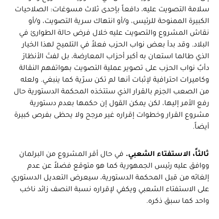
سلامة التصويت عليه، دافعاً بإحدى ثلاث مسوغات: الصلاحيات
الكبيرة الممنوحة للرئيس، و/أو انتهاك سرية التصويت، و/أو
نقاش المشروع والتصويت عليه خلال فرض حالة الطوارئ في
البلاد. وقد بدأ بعض نواب الحزب فعلاً في التلميح لهذا الخيار
الذي طالما استعان به أكبر أحزاب المعارضة، بل لفتَ الأنظارَ
دأبُ نواب الحزب على تصوير عملية التصويت بهواتفهم النقالة
وكاميرات احترافية لإثبات أنها لم تكن سرّية كما ينبغي. ولعله
من الصعب الجزم بالقرار الذي ستتخذه المحكمة الدستورية حال
رفع الأمر إليها، لكن يمكن القول إن حكمها بعدم دستورية
مشروع القرار وخطوات إقراره غير مرجح ولا يحظى بفرص كبيرة
أيضاً.
ثالثاً، الاستفتاء الشعبي.
في حال أقر المشروع من البرلمان
ووافق عليه رئيس الجمهورية كما هو متوقع فضلاً عن عدم
إلغائه من قبل المحكمة الدستورية، سيعرض التعديل الدستوري
على الاستفتاء الشعبي ويكفي لإقراره نسبة النصف زائد ناخب
واحد كما سبق ذكره.