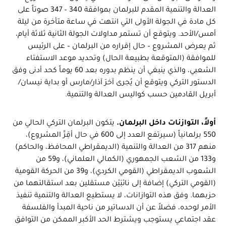
العدالة والتنمية المقدم للبرلمان بموافقة 340 – 347 صوتاً على
كل مادة في الجولة الأولى التي انتهت في ساعة متأخرة من ليلة
أمس/الأحد. ويتوقع أن تستمر مداولات الجولة الثانية ثلاثة أيام،
ثم يعرض المشروع – حال إقراره من البرلمان – على الرئيس
للموافقة (المتوقعة بطبيعة الحال) وتحديد موعد الاستفتاء
الشعبي، والذي ينبغي أن ينظم بدوره بعد 60 يوماً كحد أدنى وفق
الدستور التركي ويتوقع أن يُجرى آخرَ آذار/مارس أو بداية نيسان/
أبريل القادمين حسب كواليس العدالة والتنمية.
أولاً، التوازنات داخل البرلمان.
يتكون البرلمان التركي الحالي من
550 برلمانياً (سيرتفع العدد إلى 600 في حال أقِرَّ المشروع)،
منهم 317 من العدالة والتنمية (الديمقراطي المحافظ، والحاكم)
و133 من الشعب الجمهوري (الكمالي العلماني)، و59 من
الشعوب الديمقراطي (القومي الكردي)، و39 من الحركة القومية
(القومي التركي) إضافة إلى نائبَيْن مستقلين بعد استقالتهما من
حزبهما. وفق هذه التوازانات، لا يستطيع العدالة والتنمية تنفيذ
الأمر لوحده، فضلاً عن أن الدساتير من ناحية المبدأ والفلسفة
عقد اجتماعي يستوجب ويشترط الحد الأكبر الممكن من التوافق