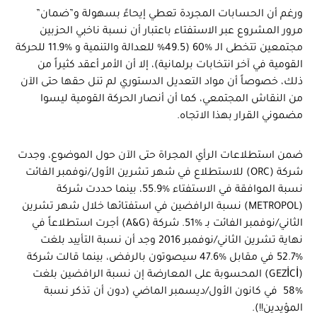
ورغم أن الحسابات المجردة تعطي إيحاءً بسهولة و”ضمان”
مرور المشروع عبر الاستفتاء باعتبار أن نسبة ناخبي الحزبين
مجتمعين تتخطى الـ %60 (49.5% للعدالة والتنمية و %11.9 للحركة
القومية في آخر انتخابات برلمانية)، إلا أن الأمر أعقد كثيراً من
ذلك، خصوصاً أن مواد التعديل الدستوري لم تنل حقها حتى الآن
من النقاش المجتمعي، كما أن أنصار الحركة القومية ليسوا
مضموني القرار بهذا الاتجاه.
ضمن استطلاعات الرأي المجراة حتى الآن حول الموضوع، وجدت
شركة (ORC) للاستطلاع في شهر تشرين الأول/نوفمبر الفائت
نسبة الموافقة في الاستفتاء %55.9، بينما حددت شركة
(METROPOL) نسبة الرافضين في استفتائها خلال شهر تشرين
الثاني/نوفمبر الفائت بـ %51. شركة (A&G) أجرت استطلاعاً في
نهاية تشرين الثاني/نوفمبر 2016 وجد أن نسبة التأييد بلغت
%52.7 في مقابل %47.6 سيصوتون بالرفض، بينما قالت شركة
(GEZİCİ) المحسوبة على المعارضة إن نسبة الرافضين بلغت
%58 في كانون الأول/ديسمبر الماضي (دون أن تذكر نسبة
المؤيدين!!).