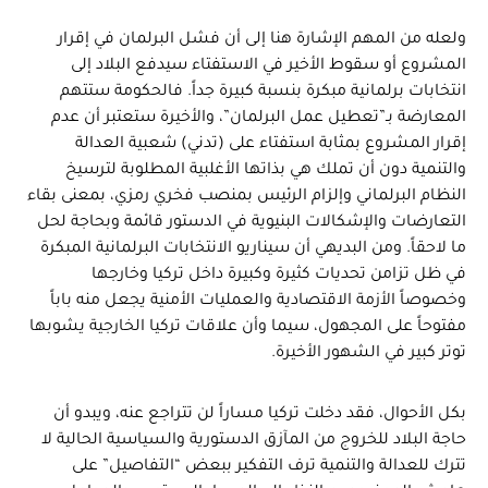
ولعله من المهم الإشارة هنا إلى أن فشل البرلمان في إقرار
المشروع أو سقوط الأخير في الاستفتاء سيدفع البلاد إلى
انتخابات برلمانية مبكرة بنسبة كبيرة جداً. فالحكومة ستتهم
المعارضة بـ”تعطيل عمل البرلمان”، والأخيرة ستعتبر أن عدم
إقرار المشروع بمثابة استفتاء على (تدني) شعبية العدالة
والتنمية دون أن تملك هي بذاتها الأغلبية المطلوبة لترسيخ
النظام البرلماني وإلزام الرئيس بمنصب فخري رمزي، بمعنى بقاء
التعارضات والإشكالات البنيوية في الدستور قائمة وبحاجة لحل
ما لاحقاً. ومن البديهي أن سيناريو الانتخابات البرلمانية المبكرة
في ظل تزامن تحديات كثيرة وكبيرة داخل تركيا وخارجها
وخصوصاً الأزمة الاقتصادية والعمليات الأمنية يجعل منه باباً
مفتوحاً على المجهول، سيما وأن علاقات تركيا الخارجية يشوبها
توتر كبير في الشهور الأخيرة.
بكل الأحوال، فقد دخلت تركيا مساراً لن تتراجع عنه، ويبدو أن
حاجة البلاد للخروج من المآزق الدستورية والسياسية الحالية لا
تترك للعدالة والتنمية ترف التفكير ببعض “التفاصيل” على