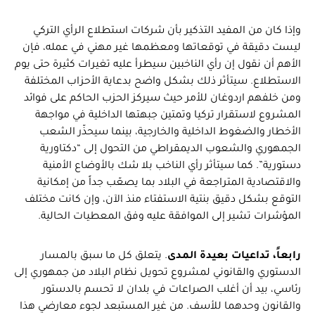
وإذا كان من المفيد التذكير بأن شركات استطلاع الرأي التركي
ليست دقيقة في توقعاتها ومعظمها غير مهني في عمله، فإن
الأهم أن نقول إن رأي الناخبين سيطرأ عليه تغيرات كثيرة حتى يوم
الاستطلاع. سيتأثر ذلك بشكل واضح بدعاية الأحزاب المختلفة
ومن خلفهم اردوغان للأمر حيث سيركز الحزب الحاكم على فوائد
المشروع لاستقرار تركيا وتمتين جبهتها الداخلية في مواجهة
الأخطار والضغوط الداخلية والخارجية، بينما سيحذّر الشعب
الجمهوري والشعوب الديمقراطي من التحول إلى “دكتاورية
دستورية”. كما سيتأثر رأي الناخب بلا شك بالأوضاع الأمنية
والاقتصادية المتراجعة في البلاد بما يصعّب جداً من إمكانية
التوقع بشكل دقيق بنتية الاستفتاء منذ الآن، وإن كانت مختلف
المؤشرات تشير إلى الموافقة عليه وفق المعطيات الحالية.
رابعاً، تداعيات بعيدة المدى
. يتعلق كل ما سبق بالمسار
الدستوري والقانوني لمشروع تحويل نظام البلاد من جمهوري إلى
رئاسي، بيد أن أغلب الصراعات في بلدان لا تحسم بالدستور
والقانون وحدهما للأسف. من غير المستبعد لجوء معارضي هذا