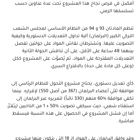
أفصّل في فرص نجاح هذا المشروع تحت عدة عناوين حسب
تسلسلها الزمني.
تنظم المادتان 93 و 94 من النظام الأساسي لمجلس الشعب
التركي الكبير (البرلمان) آلية تداول التعديلات الدستورية وكيفية
التصويت عليها، وتشترطان نقاش المواد على جولتين تفصل
بينهما 48 ساعة على الأقل، على أن تناقش الجولة الثانية
التعديلات المقترحة على المواد، ثم يُصوَّت على المشروع ككل
(وعلى كل مادة على حدة) بالاقتراع السري.
كأي تعديل دستوري، يحتاج مشروع التحول للنظام الرئاسي إلى
موافقة ثلثي أعضاء البرلمان (367 من أصل 550) لإقراره. بينما
تكفي موافقة %60 منهم (330 نائباً) لتمريره عبر البرلمان إلى
استفتاء شعبي، حيث سيكفي تصويت %50 + 1 من الناخبين لـِيـُقـَرَّ،
أما إن فشل المشروع في الحصول على هذه النسبة فيسقط
مباشرة.
وقد وافق البرلمان على المواد الـ 18 التي يتكون منها مشروع