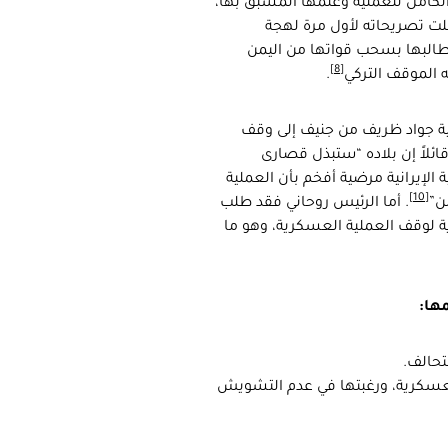
الكامل للعملية وعلمها المسبق بها،
ملت تصريحاته لأول مرة لهجة
طالبها بسحب قواتها من اليمن
[8]
 الموقف التركي
.
رجية جواد ظريف من جنيف إلى وقف
قائلاً إن بلاده “ستبذل قصارى
 الإيرانية مرضية أفخم بأن العملية
[10]
ن”
. أما الرئيس روحاني فقد طلب
 لوقف العملية العسكرية، وهو ما
مها
:
تحالف.
العسكرية، ورغبتها في عدم التشويش