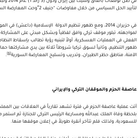
في ظل توقعا
لتأييد الحل السياسي من خلال مفاوضات “جنيف 2″وحث المعارضة السورية على المشاركة به
في حزيران 2014، ومع ظهور تنظيم الدولة الإسلامية (داعش) ف
لمواجهته، تبلور موقف تركي وافق لفظياً وبشكل مبدئي على المشاركة به
الفعلي في العمليات العسكرية، أولاً لتبنيه رؤية تطالب بإسقاط النظا
ظهور التنظيم، وثانياً لسوق تركيا شروطاً ثلاثة بين يدي مشاركتها حما
[6]
الآمنة، مناطق حظر الطيران، وتدريب وتسليح المعارضة السورية
.
عاصفة الحزم والموقفان التركي والإيراني
أتت عملية عاصفة الحزم في فترة تشهد تقارباً في العلاقات بين المملكة
بلحظة وفاة الملك عبدالله ومسارعة الرئيس التركي للجنازة ثم استمر مع
للسعودية، ولذلك فلم تتأخر أنقرة طويلاً في إعلان موقفها منها.