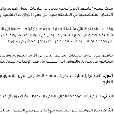
مثلت عملية “عاصفة الحزم”مرحلة جديدة في علاقات الدول العربية والإق
القضايا المستعصية في المنطقة بعيداً عن جمود التوازنات الإقليمية وا
وقد أدت المفاجأة التي مثلتها العملية بحجمها وتوقيتها، إضافة إلى الترد
شعبية ونخبوية إلى تكرار السيناريو اليمني في سوريا بقيادة تركية، قب
عن وجود مباحثات تركية -سعودية من أجل تدخل مماثل في سوريا.
تناقش هذه الورقة محددات الموقف التركي في الأزمة السورية، وفرص 
مشابهة في سوريا، والعوائق التي تصعب من هذه الإمكانية، ضمن سينا
الأول،
تنفيذ تركيا عملية عسكرية لإسقاط النظام في سوريا بتنسيق و
الخليج.
الثاني،
التزام تركيا بموقفها الحالي الداعي لإسقاط النظام دون أي مباد
الثالث،
خيار المواجهة غير المباشرة مع إيران، عبر دعم اللاعبين المحل