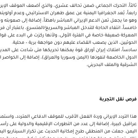
ثالثاً، التحرك الجماعي ضمن تحالف عشري، والذي أضعف الموقف الإيرا
رابعاً، بُعد الجغرافيا اليمنية عن عمق طهران الاستراتيجي وعدم أولويته
وهو ما يجعل ثمن الدعم الإيراني المباشر باهظاً، إضافة إلى صعوبته وت
خامساً، انتفاء الحاجة للتدخل المباشر والسريع/المتسرع، باعتبار أن
المعركة ضعيفة خاصة في الفترة الأولى، ولأنها ركزت في البدء على قوا
الحوثيين، الذين يصعب القضاء عليهم دون مواجهة برية – محلية.
سادساً، امتلاك إيران أوراق قوة يمكنها تحريكها متى شاءت على المد
الدول الخاضعة لنفوذها (اليمن وسوريا والعراق)، إضافة إلى الخواص
الشرقية والملف البحريني.
فرص نقل التجربة
هذا التردد الإيراني وردة الفعل الأقرب للموقف الدفاعي المتردد، واستم
عراقيل كبيرة، إضافة إلى عدد من التطورات الإقليمية والدولية على 
اليمن، جعلت من المنطقي طرح إمكانية الحديث عن تكرار السيناريو اليمن