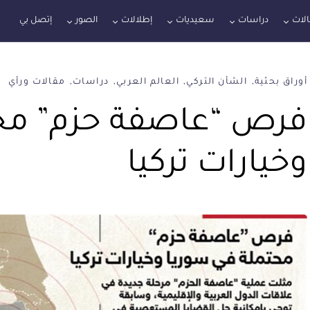
لات
دراسات
سعيديات
إطلالات
الصور
إتصل بي
أوراق بحثية
الشأن التركي
العالم العربي
دراسات
مقالات ورأي
فرص “عاصفة حزم” محت
وخيارات تركيا