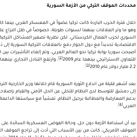
محددات الموقف التركي من الأزمة السورية
خلال فترة الحرب الباردة كانت تركيا عضواً في المعسكر الغربي بينما كان
وهو ما وتر العلاقات بينهما لسنوات طويلة، خصوصاً في ظل النزاع على
السوري لحزب العمال الكردستاني. لكن نظرية تصفير المشاكل التركية
الاقتصادية تحديداً مع دول الجوار دفع بالعلاقات التركية السورية إلى 
أصبحت سوريا بوابة تركيا نحو العالم العربي، وتم إلغاء التأشيرات بي
[2]
للتعاون الاستراتيجي بينهما عام 2009
[3]
2.2 مليار دولار عام 2010
.
بعد أشهر قليلة من اندلاع الثورة السورية قام خلالها وزير الخارجية التر
إلى دمشق للتوسط لدى النظام للتخلي عن الحل الأمني والقيام بإصلاحات
بدعم المعارضة والمطالبة برحيل النظام، تمشياً مع سياستها الداعمة ل
[4]
العربي
.
بيد أن استدامة الأزمة دون حل، وحالة الفوضى العسكرية السائدة على 
الموقف الأمريكي، كانت من بين الأسباب التي أدت إلى تراجع الموقف 