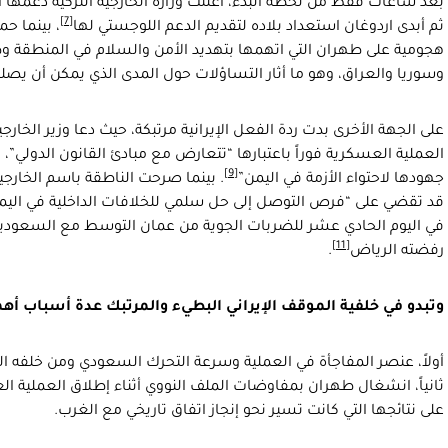
بعد ساعات فقط من لحظة البدء، أعلنت وزارة الخارجية التركية دعمها 
[7]
ثم أبدى اردوغان استعداد بلاده لتقديم الدعم اللوجستي لها
، بينما ح
هجومية على طهران التي اتهمها بتهديد الأمن والسلام في المنطقة و
وسوريا والعراق، وهو ما أثار التساؤلات حول المدى الذي يمكن أن يصله
على الجهة الأخرى بدت ردة الفعل الإيرانية مرتبكة، حيث دعا وزير الخا
العملية العسكرية فوراً باعتبارها “تتعارض مع مبادئ القانون الدولي”، 
[9]
جهودها لاحتواء الأزمة في اليمن”
. بينما صرحت الناطقة باسم الخارجية
قد تقضي على “فرص التوصل إلى حل سلمي للخلافات الداخلية في اليم
في اليوم الحادي عشر للضربات الجوية من عمان التوسط مع السعودية
[11]
رفضته الرياض
.
وتبدو في خلفية الموقف الإيراني البطيء والمرتبك عدة أسباب أه
أولاً، عنصر المفاجأة في العملية وسرعة التحرك السعودي ومن خلفه ال
ثانياً، انشغال طهران بمفاوضات الملف النووي أثناء إطلاق العملية 
على نتائجها التي كانت تسير نحو إنجاز اتفاق تاريخي مع الغرب.