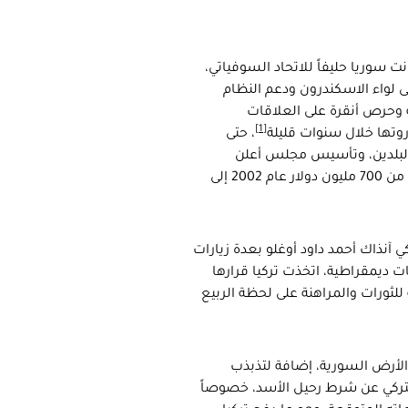
ت سوريا حليفاً للاتحاد السوفياتي،
 لواء الاسكندرون ودعم النظام
 وحرص أنقرة على العلاقات
[1]
ذروتها خلال سنوات قليلة
، حتى
ن البلدين، وتأسيس مجلس أعلن
، وارتفع التبادل التجاري بينهما من 700 مليون دولار عام 2002 إلى
كي آنذاك أحمد داود أوغلو بعدة زيارات
 ديمقراطية، اتخذت تركيا قرارها
لثورات والمراهنة على لحظة الربيع
الأرض السورية، إضافة لتذبذب
التركي عن شرط رحيل الأسد، خصوصاً