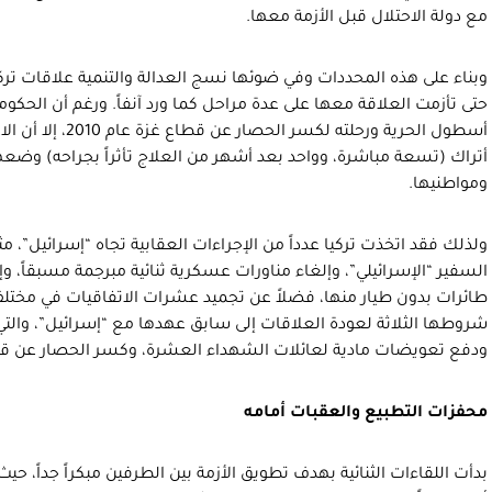
مع دولة الاحتلال قبل الأزمة معها.
وبناء على هذه المحددات وفي ضوئها نسج العدالة والتنمية علاقات تر
حتى تأزمت العلاقة معها على عدة مراحل كما ورد آنفاً. ورغم أن الحكومة
أسطول الحرية ورحلته ل
أتراك (تسعة مباشرة، وواحد بعد أشهر من العلاج تأثراً بجراحه) وضعه
ومواطنيها.
ولذلك فقد اتخذت تركيا عدداً من الإجراءات العقابية تجاه “إسرائيل”،
السفير “الإسرائيلي”، وإلغاء مناورات عسكرية ثنائية مبرجمة مسبقاً،
طائرات بدون طيار منها، فضلاً عن تجميد عشرات الاتفاقيات في مختلف ا
شروطها الثلاثة لعودة العلاقات إلى سابق عهدها مع “إسرائيل”، والتي ت
ودفع تعويضات مادية لعائلات الشهداء العشرة، وكسر الحصار عن قط
محفزات التطبيع والعقبات أمامه
بدأت اللقاءات الثنائية بهدف تطويق الأزمة بين الطرفين مبكراً جداً، حيث ا