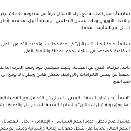
سادساً، اعتبار العلاقة مع دولة الاحتلال جزءاً من منظومة علاقات تركيا 
والاتحاد الأوروبي وحلف شمال الأطلسي – ومفتاحاً لنيل ثقة هذه الأطرا
الأقل غير المتأزمة – معها.
سابعاً، حاجة تركيا لـ”إسرائيل” في عدة مجالات، وتحديداً التعاون الأم
الدفاعية، خصوصاً في سنوات حكم العدالة والتنمية الأولى.
ثامناً، مراعاة التدرج في العلاقة، بحيث تنعكس قوة وضع الحزب الداخلي
تخففاً من بعض الالتزامات والروابط، بشكل هادئ وبطيء لا يؤدي إلى أ
ضد أنقرة.
تاسعاً، عدم تجاوز السقف العربي – الدولي في التعامل مع القضية الف
لها وفق رؤية “حل الدولتين” والمبادرة العربية للسلام، بل والدعوة ل
عاشراً، عدم تخطي حدود الدعم السياسي – الإعلامي – المالي للفصائل 
الدعم المالي تحديداً على شكل معونات إغاثية وإنسانية ومشاريع دعم للب