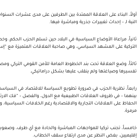
أولاً، البناء على العلاقة الممتدة بين الطرفين على مدى عشرات السنوا
النية لـ – إحداث تغييرات جذرية ومباشرة فيها.
ثانياً، مراعاة الأوضاع السياسية في البلاد حين تسلم الحزب الحكم،
التركية على المشهد السياسي، وهي صاحبة العلاقات المتميزة مع “إسر
ثالثاً، وضع العلاقة تحت بند الخطوط العامة للأمن القومي التركي ومصال
تفسيرها وصياغتها ولم ينقلب عليها بشكل دراماتيكي.
رابعاً، نظرية الحزب في ضرورة تطويع السياسة للاقتصاد في السياسة ال
بينهما – في ظروف العلاقات الطبيعية مع الدول، والفصل – “فك الارتباط
الحفاظ على العلاقات التجارية والاقتصادية رغم الخلافات السياسية، وه
مرمرة.
خامساً، تجنب تركيا للمواجهات المباشرة والحادة مع أي طرف، وصعوب
إقليميين، بغض النظر عن مدى ارتفاع سقف الخطاب.