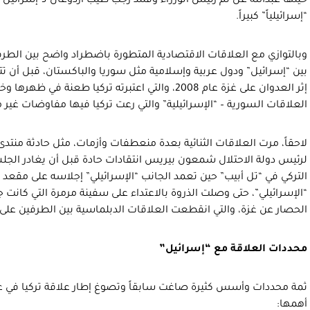
“إسرائيلياً” كبيراً.
وبالتوازي مع العلاقات الاقتصادية المتطورة باضطراد واضح بين الطرف
بين “إسرائيل” ودول عربية وإسلامية مثل سوريا والباكستان، قبل أن تتد
إثر العدوان على غزة عام 2008، والتي اعتبرته تركيا طعن
العلاقات السورية – “الإسرائيلية” والتي رعت تركيا فيها مفاوضات غير م
لاحقاً، مرت العلاقات الثنائية بعدة منعطفات وأزمات، مثل حادثة منتد
لرئيس دولة الاحتلال شمعون بيريس انتقادات حادة قبل أن يغادر الجلسة
التركي في “تل أبيب” حين تعمد الجانب “الإسرائيلي” إجلاسه على مقع
“الإسرائيلي”، حتى وصلت الذروة بالاعتداء على سفينة مرمرة التي كانت 
الحصار عن غزة، والتي انقطعت العلاقات الدبلماسية بين الطرفين على 
محددات العلاقة مع “إسرائيل”
ثمة محددات وأسس كثيرة صاغت سابقاً وتصوغ إطار علاقة تركيا في عهد 
أهمها: