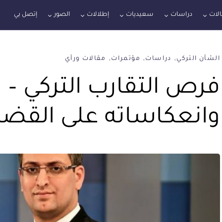
لات
دراسات
سعيديات
إطلالات
الصور
إتصل بي
الشأن التركي
دراسات
مؤتمرات
مقالات ورأي
فرص التقارب التركي – ا
وانعكاساته على القضي