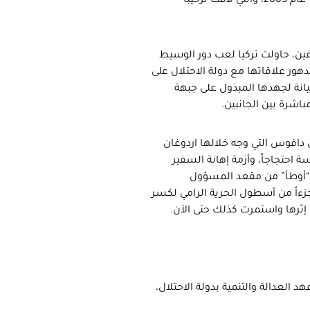
حينها عبدالله غل ثم رئيس الوزراء وقتئذ رجب طيب اردوغان لـ”إسرائيل” عام 2005، والتي لاقت ترحيباً
ين، حاولت تركيا لعب دور الوسيط
هور علاقاتها مع دولة الاحتلال على
ة في ظهرها وخيانة لجهدها المبذول على جبهة
باشرة بين الجانبين.
ى دافوس التي وجه خلالها اردوغان
 احتجاجاً، وأزمة إهانة السفير
د “أوطأ” من مقعد المسؤول
جزءاً من أسطول الحرية الرامي لكسر
إثرها واستمرت كذلك حتى الآن.
العدالة والتنمية بدولة الاحتلال،