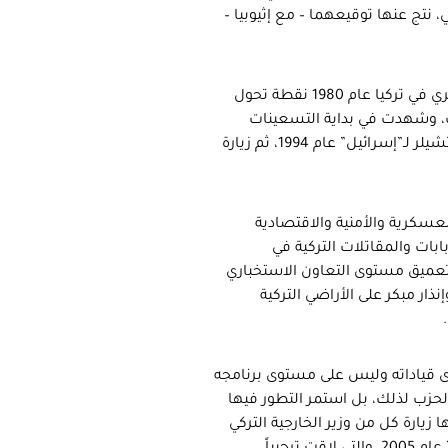
، نتج عنها توقيعهما – مع إثيوبيا –
وبعد فترات من المد والجزر في العلاقات الثنائية، كان الانقلاب العسكري في تركيا عام 1980 نقطة تحول
، وشهدت في بداية التسعينات
فترتها الذهبية، التي وصلت لذروتها بزيارة رئيسة الوزراء التركية تانسو تشيلر لـ”إسرائيل” عام 1994، ثم زيارة
العسكرية والأمنية والاقتصادية
ابات والمقاتلات التركية في
ن تعميق مستوى التعاون الاستخباري
ار مبكر على الأراضي التركية
وى قياداته وليس على مستوى برنامجه
ن، ولم يسع الحزب لذلك، بل استمر التطور فيها
يارة كل من وزير الخارجية التركي