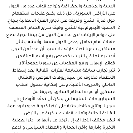
الدينية والمذهبية والجغرافية وتواجد قوات عدد من الدول
على الأراضي السورية.. كل ذلك يضع علامات استفهام
حول قدرة الشرع وفريقه على تجاوز الفترة الانتقالية بنجاح.
الخلفية الأيديولوجية للشرع وهيئة تحرير الشام، المصنفة
على قوائم الإرهاب لدى عدد من الدول من بينها تركيا، تضع
عقبات أمام تعامل بعض الدول معها، وأسئلة بشأن
مستقبل سوريا تحت إدارتها، لا سيما أن عدداً من الدول
أبدت رغبتها في التريث بخصوص رفع اسم الهيئة من
قوائم الإرهاب ورفع العقوبات عن سوريا عموماً(9).
تثير تجارب سابقة مشابهة لفترات انتقالية بعد إسقاط
الأنظمة؛ مخاوف من سيناريوهات الفوضى والاقتتال
الداخلي والحروب الأهلية، وحتى إمكانية حصول انقلاب
عسكري أو عودة النظام السابق، وغيرها من
السيناريوهات السلبية التي يمكن أن تعقّد الأوضاع في
سوريا، وتنتج مخاطر جدّية على تركيا كدولة حدودية وداعمة
للقيادة الحالية وتملك قوات عسكرية على الأرض.
تنظر مختلف الأطراف إلى تركيا على أنها من دبّر العملية
الأخيرة وأدارها وأمّن الحماية والغطاء السياسي والدعم