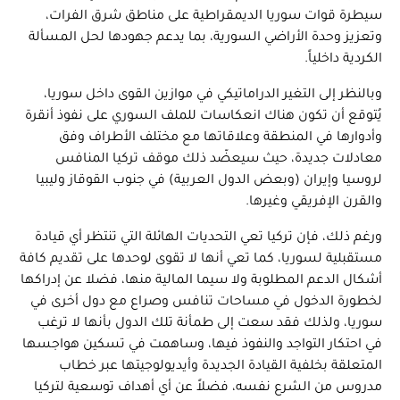
سيطرة قوات سوريا الديمقراطية على مناطق شرق الفرات،
وتعزيز وحدة الأراضي السورية، بما يدعم جهودها لحل المسألة
الكردية داخلياً.
وبالنظر إلى التغير الدراماتيكي في موازين القوى داخل سوريا،
يُتوقع أن تكون هناك انعكاسات للملف السوري على نفوذ أنقرة
وأدوارها في المنطقة وعلاقاتها مع مختلف الأطراف وفق
معادلات جديدة، حيث سيعضّد ذلك موقف تركيا المنافس
لروسيا وإيران (وبعض الدول العربية) في جنوب القوقاز وليبيا
والقرن الإفريقي وغيرها.
ورغم ذلك، فإن تركيا تعي التحديات الهائلة التي تنتظر أي قيادة
مستقبلية لسوريا، كما تعي أنها لا تقوى لوحدها على تقديم كافة
أشكال الدعم المطلوبة ولا سيما المالية منها، فضلا عن إدراكها
لخطورة الدخول في مساحات تنافس وصراع مع دول أخرى في
سوريا، ولذلك فقد سعت إلى طمأنة تلك الدول بأنها لا ترغب
في احتكار التواجد والنفوذ فيها، وساهمت في تسكين هواجسها
المتعلقة بخلفية القيادة الجديدة وأيديولوجيتها عبر خطاب
مدروس من الشرع نفسه، فضلاً عن أي أهداف توسعية لتركيا