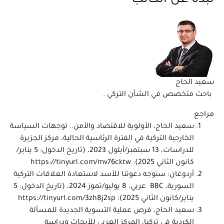
نبذة عن الكاتب
سعيد الحاج
باحث متخصص في الشأن التركي .
مراجع
سعيد الحاج، الأولوية للاقتصاد والأمن.. توجهات السياسة
الخارجية التركية في الفترة الرئاسية الحالية، مركز الجزيرة
للدراسات، 13 سبتمبر/أيلول 2023، (تاريخ الدخول: 5 يناير/
كانون الثاني 2025):
https://tinyurl.com/mv76cktw
أردوغان: سنوجه دعوتنا للأسد لاستعادة العلاقات التركية
السورية، BBC عربي، 8 يوليو/تموز 2024، (تاريخ الدخول: 5
يناير/كانون الثاني 2025):
https://tinyurl.com/3zh8j2sp
سعيد الحاج، فرص عملية التسوية الجديدة للمسألة
الكردية في تركيا، المركز العربي للأبحاث ودراسة