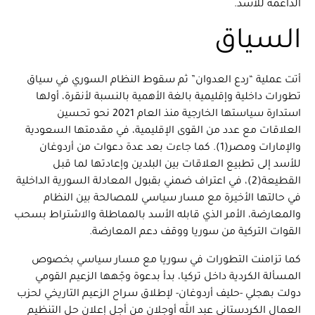
الداعمة للأسد.
السياق
أتت عملية “ردع العدوان” ثم سقوط النظام السوري في سياق
تطورات داخلية وإقليمية بالغة الأهمية بالنسبة لأنقرة، أولها
استدارة سياستها الخارجية منذ العام 2021 نحو تحسين
العلاقات مع عدد من القوى الإقليمية، في مقدمتها السعودية
والإمارات ومصر(1). كما جاءت بعد عدة دعوات من أردوغان
للأسد إلى تطبيع العلاقات بين البلدين وإعادتها لما قبل
القطيعة(2)، في اعتراف ضمني بقبول المعادلة السورية الداخلية
في حالتها الأخيرة مع مسار سياسي للمصالحة بين النظام
والمعارضة، الأمر الذي قابله الأسد بالمماطلة والاشتراط بسحب
القوات التركية من سوريا ووقف دعم المعارضة.
كما تزامنت التطورات في سوريا مع مسار سياسي بخصوص
المسألة الكردية داخل تركيا، بدأ بدعوة وجّهها الزعيم القومي
دولت بهجلي -حليف أردوغان- لإطلاق سراح الزعيم التاريخي لحزب
العمال الكردستاني عبد الله أوجلان من أجل إعلان حل التنظيم