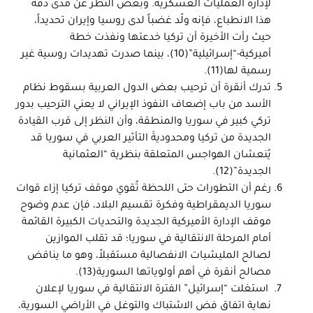
لإدارة العمليات العسكرية. وبغض النظر عن مدى دقة
هذا الانطباع، فإنه ولّد غضباً لدى روسيا وإيران تحديداً،
حيث رأت الأخيرة أن تركيا خدعتها ونفذت خطة
أميركية-“إسرائيلية”(10)، بينما صدرت تهديدات روسية غير
رسمية لها(11).
تدرك أنقرة أن ترحيب بعض الدول العربية بسقوط نظام
الأسد من باب إضعاف النفوذ الإيراني لا يعني الترحيب بدور
تركي كبير في سوريا والمنطقة، وأن النظر إلى قرب القيادة
الجديدة من تركيا ومحدوديةَ التأثير العربي في سوريا قد
يُنعشان الهواجس المتعلقة بنظرية “العثمانية
الجديدة”(12).
رغم أن التطورات حتى اللحظة تُقوي موقف تركيا إزاء قوات
سوريا الديمقراطية وفكرة تقسيم البلاد، فإن عدم وضوح
موقف الإدارة الأميركية الجديدة والتحديات الكبيرة القائمة
أمام المرحلة الانتقالية في سوريا؛ قد تقلب الموازين
لصالح المليشيات الانفصالية مستقبلاً، وهو ما يناقض
مصالح أنقرة في أهم أولوياتها السورية(13).
استغلت “إسرائيل” الفترة الانتقالية في سوريا لإعلان
نهاية اتفاق فض الاشتباك والتوغل في الأراضي السورية،