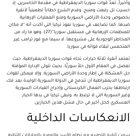
وأخيراً، تعدُّ قوات سوريا الديمقراطية في مقدمة الخاسرين، إذ
خسرت تل رفعت ومنبج، وقدم الشرع خطاباً تطمينياً لأنقرة
بخصوص وحدة الأراضي السورية ومنع العمليات الإرهابية
ضدها، كما تضاعف في سوريا نفوذ تركيا التي أكدت أنه “لا مكان
للمنظمات الإرهابية في مستقبل سوريا”(27)، وهو ما زاد من
المخاطر الوجودية على مشروعها، لا سيما مع فوز ترامب غير
المتحمس لبقاء قواته في سوريا.
تعتمد أنقرة ثلاثة خيارات تجاه قوات سوريا الديمقراطية، حيث
تفضل في المقام الأول حلاً سوريًّا، بحيث تتولى الإدارة المؤقتة
حل المشكلة في إطار وحدة الأراضي السورية. وإلا فيمكن لقوات
سوريا الديمقراطية أن تندمج في الدولة السورية الوليدة بعد فك
ارتباطها بحزب العمال الكردستاني وإخراج القيادات السورية
وغير السورية التي لا ترتبط به. وتبقي تركيا في يدها الخيار
العسكري كحل أخير في حال فشل هذين الخيارين.
الانعكاسات الداخلية
سعت أنقرة للتطبيع مع نظام الأسد والعودة بالعلاقات الثنائية