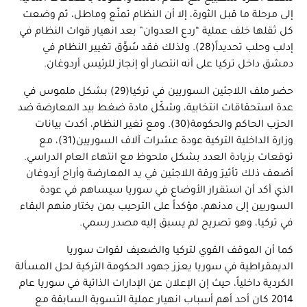
إلى مرحلة ما قبل الثورة، إلا أن النظام تمنّع وماطل، ثم وضعت
كل ثقلها خلف عملية “ردع العدوان” بعد انهيار قوات النظام في
إدلب وحلب تحديداً(28). ولذلك فقد سُوِّق تغيير النظام في
دمشق داخل تركيا على أنه انتصار أو إنجاز للرئيس أردوغان.
حضر ملف اللاجئين السوريين في تركيا(29) بشكل ملموس في
عدة استحقاقات انتخابية، وشكّل مادة ضغط بيد المعارضة ضد
الحزب الحاكم والحكومة(30). ومع تغير النظام، أكدت بيانات
وزارة الداخلية التركية عودة عشرات آلاف السوريين(31)، مع
توقعات بزيادة العدد بشكل ملحوظ مع انتهاء العام الدراسي.
أضعف ذلك تأثيرَ ورقة اللاجئين في يد المعارضة وأراح أردوغان
الذي أكد أن استقرار الأوضاع في سوريا سيساهم في عودة
السوريين إلى مدنهم، مؤكداً على الترحيب بمن يختار منهم البقاء
في تركيا، وهو تصريح لم يسبق إليه مصدر رسمي.
كما أن الموقف القوي لتركيا والضعيف لقوات سوريا
الديمقراطية في سوريا يعزز جهود الحكومة التركية لحل المسألة
الكردية داخلياً، حيث إن الإعلان عن الإدارات الذاتية في سوريا عام
2014 كان أحد أهم أسباب انهيار عملية التسوية السابقة مع