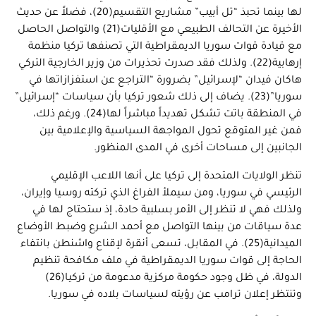
لها بينما تحبذ “تل أبيب” مشاريع التقسيم(20)، فضلاً عن حديث
الأخيرة عن التحالف الطبيعي مع الأقليات(21) والتواصل الحاصل
مع قيادة قوات سوريا الديمقراطية التي تصنفها تركيا منظمة
إرهابية(22). ولذلك فقد صدرت تحذيرات من وزير الخارجية التركي
هاكان فيدان “لإسرائيل” بضرورة “التراجع عن استفزازاتها في
سوريا”(23). يضاف إلى ذلك شعور تركيا بأن سياسات “إسرائيل”
في المنطقة باتت تشكل تهديداً مباشراً لها(24). ورغم ذلك،
فمن غير المتوقع تحول المواجهة السياسية والإعلامية بين
الجانبين إلى مساحات أخرى في المدى المنظور.
تنظر الولايات المتحدة إلى تركيا على أنها اللاعب الإقليمي
الرئيسي في سوريا، ومن سيملأ الفراغ الذي تركته روسيا وإيران،
ولذلك فهي لا تنظر إلى الأمر بسلبية حادة، إذ ستحتاج لها في
عدة سياقات من بينها التواصل مع أحمد الشرع وضبط الأوضاع
الميدانية(25). في المقابل، تسعى أنقرة لإقناع واشنطن بانتفاء
الحاجة إلى قوات سوريا الديمقراطية في ملف مكافحة تنظيم
الدولة، في ظل وجود حكومة مركزية مدعومة من تركيا(26)
وتنتظر إعلان ترامب عن رؤيته لسياسات بلاده في سوريا.