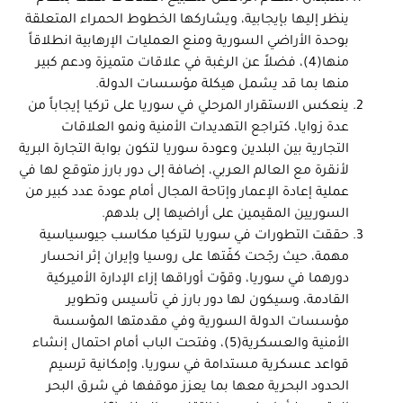
ينظر إليها بإيجابية، ويشاركها الخطوط الحمراء المتعلقة
بوحدة الأراضي السورية ومنع العمليات الإرهابية انطلاقاً
منها(4)، فضلاً عن الرغبة في علاقات متميزة ودعم كبير
منها بما قد يشمل هيكلة مؤسسات الدولة.
ينعكس الاستقرار المرحلي في سوريا على تركيا إيجاباً من
عدة زوايا، كتراجع التهديدات الأمنية ونمو العلاقات
التجارية بين البلدين وعودة سوريا لتكون بوابة التجارة البرية
لأنقرة مع العالم العربي، إضافة إلى دور بارز متوقع لها في
عملية إعادة الإعمار وإتاحة المجال أمام عودة عدد كبير من
السوريين المقيمين على أراضيها إلى بلدهم.
حققت التطورات في سوريا لتركيا مكاسب جيوسياسية
مهمة، حيث رجّحت كفّتها على روسيا وإيران إثر انحسار
دورهما في سوريا، وقوّت أوراقها إزاء الإدارة الأميركية
القادمة، وسيكون لها دور بارز في تأسيس وتطوير
مؤسسات الدولة السورية وفي مقدمتها المؤسسة
الأمنية والعسكرية(5)، وفتحت الباب أمام احتمال إنشاء
قواعد عسكرية مستدامة في سوريا، وإمكانية ترسيم
الحدود البحرية معها بما يعزز موقفها في شرق البحر