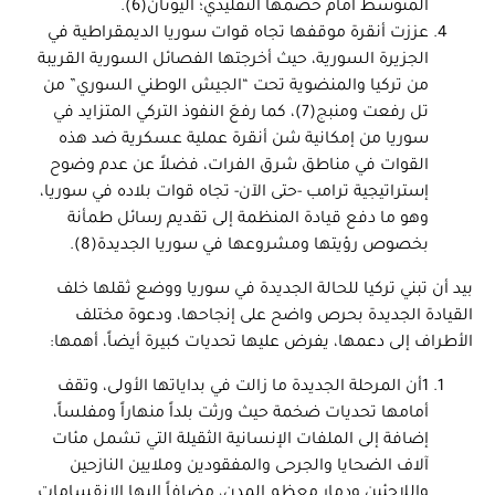
المتوسط أمام خصمها التقليدي؛ اليونان(6).
عززت أنقرة موقفها تجاه قوات سوريا الديمقراطية في
الجزيرة السورية، حيث أخرجتها الفصائل السورية القريبة
من تركيا والمنضوية تحت “الجيش الوطني السوري” من
تل رفعت ومنبج(7)، كما رفعَ النفوذ التركي المتزايد في
سوريا من إمكانية شن أنقرة عملية عسكرية ضد هذه
القوات في مناطق شرق الفرات، فضلاً عن عدم وضوح
إستراتيجية ترامب -حتى الآن- تجاه قوات بلاده في سوريا،
وهو ما دفع قيادة المنظمة إلى تقديم رسائل طمأنة
بخصوص رؤيتها ومشروعها في سوريا الجديدة(8).
بيد أن تبني تركيا للحالة الجديدة في سوريا ووضع ثقلها خلف
القيادة الجديدة بحرص واضح على إنجاحها، ودعوة مختلف
الأطراف إلى دعمها، يفرض عليها تحديات كبيرة أيضاً، أهمها:
1أن المرحلة الجديدة ما زالت في بداياتها الأولى، وتقف
أمامها تحديات ضخمة حيث ورثت بلداً منهاراً ومفلساً،
إضافة إلى الملفات الإنسانية الثقيلة التي تشمل مئات
آلاف الضحايا والجرحى والمفقودين وملايين النازحين
واللاجئين ودمار معظم المدن، مضافاً إليها الانقسامات