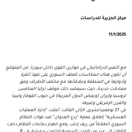
مركز الجزيرة للدراسات
11/1/2025
مع التغير الدراماتيكي في موازين القوى داخل سوريا، من المتوقع
أن تكون هناك انعكاسات للملف السوري على نفوذ أنقرة
وأدوارها في المنطقة وعلاقاتها مع مختلف الأطراف وفق
معادلات جديدة، حيث سيعضد ذلك موقف تركيا المنافس
لروسيا وإيران (وبعض الدول العربية) في جنوب القوقاز وليبيا
والقرن الإفريقي وغيرها.
في 27 نوفمبر/تشرين الثاني الفائت، أعلنت “إدارة العمليات
العسكرية” إطلاق عملية “ردع العدوان” ضد قوات النظام
السوري انطلاقاً من ريف إدلب، ومع انهيار دفاعات النظام دخلت
القوات إلى عدد من المدن السورية اختتمت بدمشق في 8