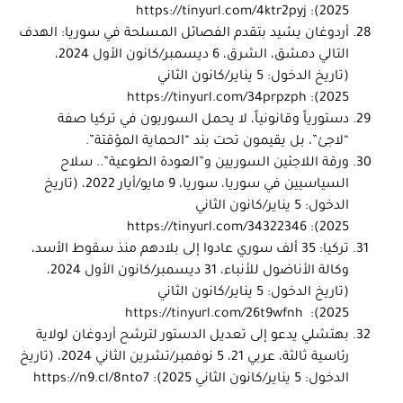
https://tinyurl.com/4ktr2pyj
2025):
أردوغان يشيد بتقدم الفصائل المسلحة في سوريا: الهدف
التالي دمشق، الشرق، 6 ديسمبر/كانون الأول 2024،
(تاريخ الدخول: 5 يناير/كانون الثاني
https://tinyurl.com/34prpzph
2025):
دستورياً وقانونياً، لا يحمل السوريون في تركيا صفة
“لاجئ”، بل يقيمون تحت بند “الحماية المؤقتة”.
ورقة اللاجئين السوريين و”العودة الطوعية”.. سلاح
السياسيين في سوريا، سوريا، 9 مايو/أيار 2022، (تاريخ
الدخول: 5 يناير/كانون الثاني
https://tinyurl.com/34322346
2025):
تركيا: 35 ألف سوري عادوا إلى بلادهم منذ سقوط الأسد،
وكالة الأناضول للأنباء، 31 ديسمبر/كانون الأول 2024،
(تاريخ الدخول: 5 يناير/كانون الثاني
https://tinyurl.com/26t9wfnh
2025):
بهتشلي يدعو إلى تعديل الدستور لترشح أردوغان لولاية
رئاسية ثالثة، عربي 21، 5 نوفمبر/تشرين الثاني 2024، (تاريخ
الدخول: 5 يناير/كانون الثاني 2025):
https://n9.cl/8nto7