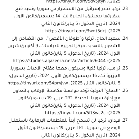
https://tinyurl.com/5dv5jtyh
2025):
تركيا تحذر إسرائيل من الاستفزاز في سوريا وتعيد فتح
سفارتها بدمشق، الجزيرة نت، 14 ديسمبر/كانون الأول
2024، (تاريخ الدخول: 5 يناير/كانون الثاني
https://tinyurl.com/3wnt5drj
2025):
سعيد الحاج، تركيا و”طوفان الأقصى”.. من التضامن إلى
الشعور بالتهديد، مركز الجزيرة للدراسات، 9 أكتوبر/تشرين
الأول 2024، (تاريخ الدخول: 5 يناير/كانون الثاني
https://studies.aljazeera.net/ar/article/6044
2025):
ترامب: تركيا ذكية وسيكون معها مفتاح الأحداث بسوريا،
الجزيرة نت، 16 ديسمبر/كانون الأول 2024، (تاريخ الدخول:
5 يناير/كانون الثاني 2025):
https://tinyurl.com/54pryjvw
“الدفاع” التركية تؤكد مواصلة مكافحة الإرهاب بالتعاون
مع إدارة سوريا الجديدة،
TRT
عربي، 19 ديسمبر/كانون
الأول 2024، (تاريخ الدخول: 5 يناير/كانون الثاني
https://tinyurl.com/5ft3wc2c
2025):
فيدان: تركيا لن تسمح أبداً للمنظمات الإرهابية باستغلال
الوضع في سوريا،
TRT
عربي، 19 ديسمبر/كانون الأول
2024، (تاريخ الدخول: 5 يناير/كانون الثاني