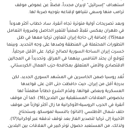
استهداف “إسرائيل” لإيران مجدداً، فضلاً عن غموض موقف
ترامب منها وسعي نتنياهو لإقناعه بتوجيه ضربة لها.
وبعد تصريحات أولية متوترة تجاه أنقرة، ساد خطاب أكثر هدوءاً
في طهران يعكس تقبلاً ضمنياً للتغير الحاصل وضرورة التعامل
معه(15)، إضافة إلى حاجة إيران لتعاون تركيا معها في ظل
التطورات المحتملة في المنطقة وضدها على وجه التحديد. وبينما
خسرت إيران الساحة السورية لصالح تركيا، على الأقل مرحلياً،
يُتوقع أن يحتد التنافس بينهما في العراق، وتحديداً في المجالين
الاقتصادي والأمني المتعلق بمكافحة حزب العمال الكردستاني.
تُعَد روسيا ضمن الخاسرين في المشهد السوري الجديد، لكن
بدرجة أقل من إيران، حيث حافظت حتى الآن على قواعدها
العسكرية وبعض قواتها، وقدّم الشرع خطاباً مطمئناً لها
بخصوص العلاقات المستقبلية بين البلدين(16). كما أن موقف
أنقرة في الحرب الروسية-الأوكرانية ما زال أكثر توازناً من موقف
حلف شمال الأطلسي (الناتو) بالنسبة لموسكو، وستحتاج
الأخيرة إلى تركيا لتصدير الغاز بعد توقف تدفقه عبر أوكرانيا(17).
ولذلك، من المستعبد حصول توتر كبير في العلاقات بين البلدين.