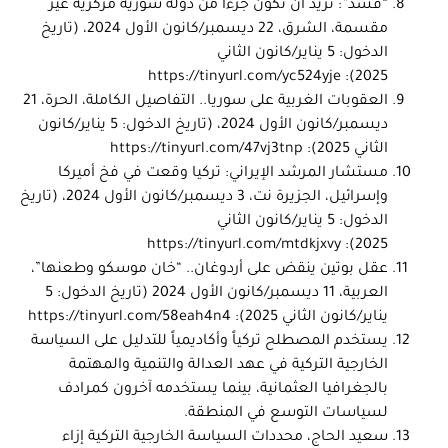
“قسد”: نريد أن نكون جزءاً من دولة سورية مركزية غير
مقسمة، الشرق، 22 ديسمبر/كانون الأول 2024، (تاريخ
الدخول: 5 يناير/كانون الثاني
https://tinyurl.com/yc524yje
2025):
العقوبات الغربية على سوريا.. التفاصيل الكاملة، الحرة، 21
ديسمبر/كانون الأول 2024، (تاريخ الدخول: 5 يناير/كانون
الثاني 2025):
https://tinyurl.com/47vj3tnp
مستشار المرشد الإيراني: تركيا وقعت في فخ أميركا
وإسرائيل، الجزيرة نت، 3 ديسمبر/كانون الأول 2024، (تاريخ
الدخول: 5 يناير/كانون الثاني
https://tinyurl.com/mtdkjxvy
2025):
عقل بوتين ينقض على أردوغان.. “خان موسكو وطعنها”،
العربية، 11 ديسمبر/كانون الأول 2024 (تاريخ الدخول: 5
يناير/كانون الثاني 2025):
https://tinyurl.com/58eah4n4
يستخدم المصطلح تركياً وأكاديمياً للتدليل على السياسة
الخارجية التركية في عهد العدالة والتنمية والمهتمة
بالجغرافيا العثمانية، بينما يستخدمه آخرون كمرادف
لسياسات التوسع في المنطقة.
سعيد الحاج، محددات السياسة الخارجية التركية إزاء