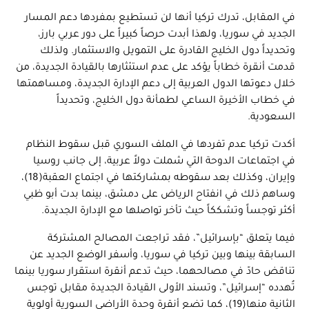
في المقابل، تدرك تركيا أنها لن تستطيع بمفردها دعم المسار
الجديد في سوريا، ولهذا أبدت حرصاً كبيراً على دور عربي بارز،
وتحديداً دول الخليج القادرة على التمويل والاستثمار. ولذلك
قدمت أنقرة خطاباً يؤكد على عدم استئثارها بالقيادة الجديدة، من
خلال دعوتها الدول العربية إلى دعم الإدارة الجديدة، ومساهمتها
في خطاب الأخيرة الساعي لطمأنة دول الخليج، وتحديداً
السعودية.
أكدت تركيا عدم تفردها في الملف السوري قبل سقوط النظام
في اجتماعات الدوحة التي شملت دولاً عربية، إلى جانب روسيا
وإيران، وكذلك بعد سقوطه بمشاركتها في اجتماع العقبة(18)،
وساهم ذلك في انفتاح الرياض على دمشق، بينما بدت أبو ظبي
أكثر توجساً وتشككاً حيث تأخر تواصلها مع الإدارة الجديدة.
فيما يتعلق “بإسرائيل”، فقد تراجعت المصالح المشتركة
السابقة بينها وبين تركيا في سوريا، وأسفر الوضع الجديد عن
تناقض حادّ في مصالحهما، حيث تدعم أنقرة استقرار سوريا بينما
تُهدده “إسرائيل”، وتسند الأولى القيادة الجديدة مقابل توجس
الثانية منها(19)، كما تضع أنقرة وحدة الأراضي السورية أولوية