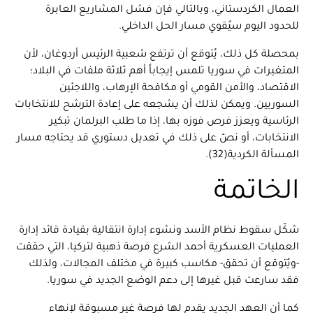
العمال الكردستاني، وبالتالي فإن فشل المشاريع العابرة
للحدود اليوم سيُقوي مسار الحل الداخلي.
بمحصلة كل ذلك، يُتوقع أن ترتفع شعبية الرئيس أردوغان، لأن
المتغيرات في سوريا تلمس إيجاباً أهم ثلاثة ملفات في البلاد؛
الاقتصاد، والأمن القومي أو مكافحة الإرهاب، واللاجئين
السوريين. ويمكن لذلك أن يشجعه على إعادة الترشح للانتخابات
الرئاسية ويعزز فرص فوزه بها، إذا ما طلب البرلمان تبكير
الانتخابات، أو نصّ على ذلك في تعديل دستوري قد يحتاجه مسار
المسألة الكردية(32).
الخاتمة
شكّل سقوط نظام الأسد ونشوء إدارة انتقالية بقيادة قائد إدارة
العمليات العسكرية أحمد الشرع فرصة ذهبية لتركيا، التي حققت
-ويُتوقع أن تحقق- مكاسب كبيرة في مختلف المجالات، ولذلك
فقد سارعت قبل غيرها إلى دعم الوضع الجديد في سوريا.
كما أن العهد الجديد يقدم لها فرصة غير مسبوقة لإنهاء