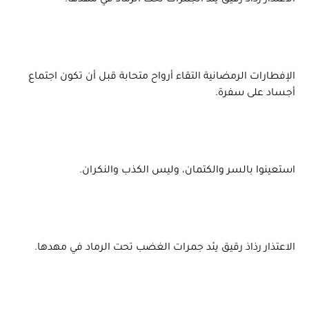
الاعتذار رذاذ رقيق يئد الجمرات تحت الرماد في مهدها.
الإفطارات الرمضانية التقاء أرواح متحابة قبل أن تكون اجتماع
أجساد على سفرة.
استعينوا بالسر والكتمان، وليس الكذب والنكران.
الاعتذار رذاذ رقيق يئد جمرات الغضب تحت الرماد في مهدها.