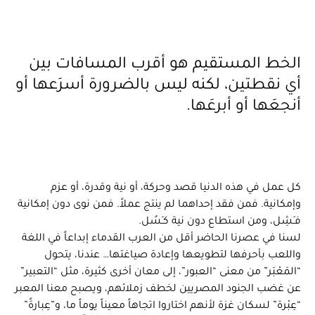
الخط المستقيم هو أقرب المسافات بين
أي نقطتين، لكنه ليس بالضرورة أسرَعها أو
أنجعَها أو أبرعَها.
كل عمل في هذه الدنيا قصد وحركة، أو نية وقدرة، أو عزم
وإمكانية. فمن فقد إحداهما لم ينتج عملاً. فمن نوى دون إمكانية
فـَشِل، ومن استطاع دون نية كـَسُل.
لسنا في عصرنا الحاضر أقل من العرب القدماء إبداعاً في اللغة
واللعب بأحرفها لتطويعها وإعادة صياغتها… عندنا، يتحول
“المَعْبَر” من معنى “العبور”، إلى معان أخرى كثيرة، مثل “التعبير”
عن غضب الجنود المصريين لخطف زملائهم، ويصبح معنا المعبر
“عِبْرة” لسكان غزة لأنهم اختاروا اتجاهاً معيناً يوماً ما، و”عِبارةً”