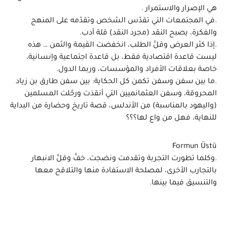
هي الإصرار والاستمرار .
.في المجتمعات التي تقدّس الشخص وتقدّمه على المنهج
والفكرة، يصبح النقد (مجرد النقد) قلة أدب.
.إذا كثر العرض وقلَّ الطلب، انخفضت القيمة والثمن … هذه
ليست قاعدة اقتصادية فقط، بل قاعدة اجتماعية وإنسانية،
خاصة بعلاقات الأفراد والمؤسسات، وربما الدول.
.ما بين سفن وسفن تكمن كل الحكاية: بين سفن طارق بن زياد
المحروقة، وسفن العثمانميين التي أنقذت ورحّلت المسلمين
(واليهود بالمناسبة) من الأندلس، قصة تاريخ وحضارة من البداية
للنهاية، فهل من واع لها؟؟؟
Formun Üstü
.وكلما تطورت التجربة وتقدمت ونضجت، خفَّ وقلَّ الانبهار
بالتجارب الأخرى، لمصلحة الاستفادة منها والتلاقح معها
والتنسيق فيما بينها.