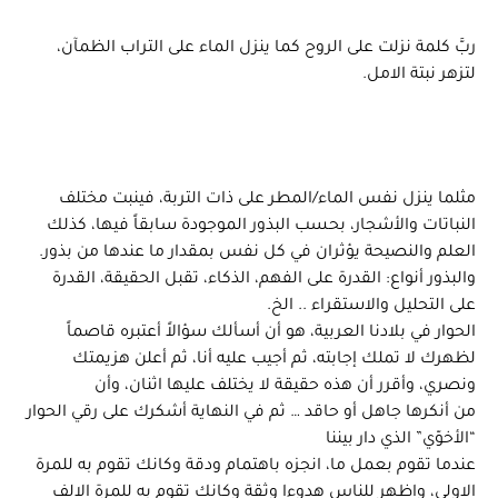
ربَّ كلمة نزلت على الروح كما ينزل الماء على التراب الظمآن،
لتزهر نبتة الامل.
مثلما ينزل نفس الماء/المطر على ذات التربة، فينبت مختلف
النباتات والأشجار، بحسب البذور الموجودة سابقاً فيها، كذلك
العلم والنصيحة يؤثران في كل نفس بمقدار ما عندها من بذور.
والبذور أنواع: القدرة على الفهم، الذكاء، تقبل الحقيقة، القدرة
على التحليل والاستقراء .. الخ.
الحوار في بلادنا العربية، هو أن أسألك سؤالاً أعتبره قاصماً
لظهرك لا تملك إجابته، ثم أجيب عليه أنا، ثم أعلن هزيمتك
ونصري، وأقرر أن هذه حقيقة لا يختلف عليها اثنان، وأن
من أنكرها جاهل أو حاقد … ثم في النهاية أشكرك على رقي الحوار
“الأخوّي” الذي دار بيننا
عندما تقوم بعمل ما، انجزه باهتمام ودقة وكانك تقوم به للمرة
الاولى، واظهر للناس هدوءا وثقة وكانك تقوم به للمرة الالف