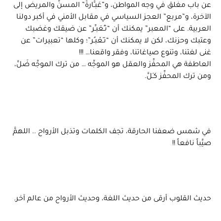
عن باب مغلق في وجه المواطن، و”عَبـَّارةَ” المسنِّ والمريض إلى
الآخرة، و”مربع” العجز السياسي في مقابل الأمني في أكبر دولنا
العربية. على “المعبر” يمكنك أن “تـُعَبـِّر” عن ضيقك وغضبك
وعتبك وحزنك، لكن لا يمكنك أن “تـَعْبـُر”؛ وكلها “تعبيرات” عن
غنى لغتنا، وتنوع صياغاتنا، وفقر واقعنا… !!!
العاطفة هي المحفِّز والعقل هو الموجِّه … من ترك الموجِّه ضَلَّ،
ومن ترك المحفِّز كـَلَّ.
في شمس ضعفنا الحارقة، تجف الكلمات وتذبل الأرواح .. اللهمَّ
صيِّباً نافعاً !!
حديث القلوب أرقى من حديث اللغة، وحديث الأرواح من عالم آخر.