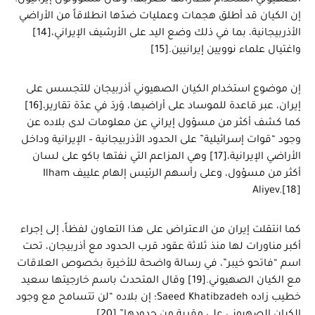
الصهيوني استخدام مطاراتها لضربها. وقال مسؤولون إيرانيون؛
إن الكيان قد أطلق هجمات وعمليات ضدّها انطلاقاً من الأراضي
الأذربيجانية، بما في ذلك وضع اليد على الأرشيف الإيراني،[14]
واغتيال علماء نوويين إيرانيين.[15]
إن موضوع استخدام الكيان الصهيوني أذربيجان للتجسس على
إيران، عبر قاعدة للموساد على أراضيها، وَردَ في عدّة تقارير،[16]
كما كشف أكثر من مسؤول إيراني عن معلومات لدى بلاده عن
وجود “قوات إسرائيلية” على الحدود الأذربيجانية – الإيرانية وداخل
الأراضي الإيرانية،[17] وهي المزاعم التي نفتها باكو على لسان
أكثر من مسؤول، وعلى رأسهم الرئيس إلهام علييف Ilham
Aliyev.[18]
كما انتقلت إيران من الاعتراض على هذا التعاون لفظاً، إلى إجراء
أكبر مناورات لها منذ ثلاثة عقود قرب الحدود مع أذربيجان، تحت
اسم “فاتحو خيبر”، في رسالة واضحة للأخيرة بخصوص العلاقات
مع الكيان الصهيوني.[19] وقال المتحدث باسم خارجيتها سعيد
خطيب زاده Saeed Khatibzadeh؛ إن بلاده “لن تتسامح مع وجود