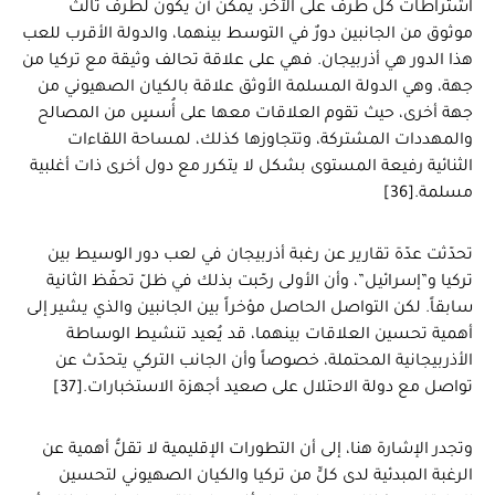
اشتراطات كل طرف على الآخر، يمكن أن يكون لطرف ثالث
موثوق من الجانبين دورٌ في التوسط بينهما، والدولة الأقرب للعب
هذا الدور هي أذربيجان. فهي على علاقة تحالف وثيقة مع تركيا من
جهة، وهي الدولة المسلمة الأوثق علاقة بالكيان الصهيوني من
جهة أخرى، حيث تقوم العلاقات معها على أُسسٍ من المصالح
والمهددات المشتركة، وتتجاوزها كذلك، لمساحة اللقاءات
الثنائية رفيعة المستوى بشكل لا يتكرر مع دول أخرى ذات أغلبية
مسلمة.[36]
تحدّثت عدّة تقارير عن رغبة أذربيجان في لعب دور الوسيط بين
تركيا و”إسرائيل”، وأن الأولى رحّبت بذلك في ظلّ تحفّظ الثانية
سابقاً. لكن التواصل الحاصل مؤخراً بين الجانبين والذي يشير إلى
أهمية تحسين العلاقات بينهما، قد يُعيد تنشيط الوساطة
الأذربيجانية المحتملة، خصوصاً وأن الجانب التركي يتحدّث عن
تواصل مع دولة الاحتلال على صعيد أجهزة الاستخبارات.[37]
وتجدر الإشارة هنا، إلى أن التطورات الإقليمية لا تقلُّ أهمية عن
الرغبة المبدئية لدى كلٍّ من تركيا والكيان الصهيوني لتحسين