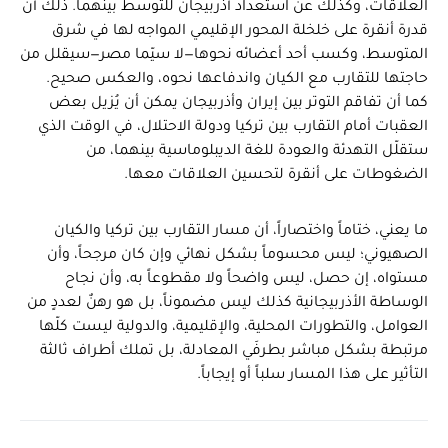
العلاقات، وكذلك عن استعداد أذربيجان للتوسط بينهما. ذلك أن
قدرة أنقرة على خلخلة المحور الإقليمي المواجه لها في شرق
المتوسط، وكسب أحد أعضائه نحوها—لا سيّما مصر—سيقلل من
حاجتها للتقارب مع الكيان واندفاعها نحوه، والعكس صحيح.
كما أن تفاقم التوتر بين إيران وأذربيجان يمكن أن يُزيل بعض
العقبات أمام التقارب بين تركيا ودولة الاحتلال، في الوقت الذي
ستقلّل التهدئة والعودة للغة الديبلوماسية بينهما، من
الضغوطات على أنقرة لتحسين العلاقات معها.
ما يعني، ختاماً واختصاراً، أن مسار التقارب بين تركيا والكيان
الصهيوني؛ ليس محسوماً بشكل نهائي وإن كان مرجحاً، وأن
مستواه، إن حصل، ليس واضحاً ولا مقطوعاً به، وأن نجاح
الوساطة الأذربيجانية كذلك ليس مضموناً، بل هو رهنٌ لعددٍ من
العوامل، والتطورات المحلية، والإقليمية، والدولية ليست كلّها
مرتبطة بشكل مباشر بطرفَي المعادلة، بل تملك أطراف ثالثة
التأثير على هذا المسار سلباً أو إيجاباً.