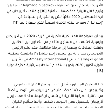
وفي سنة 2018، زار رئيس الأركان العامة للقوات المسلحة
الأذربيجانية نجم الدين صادقوف Najmaddin Sadikov “إسرائيل”،
وأبرم خلال الزيارة عدة صفقات أمنية.[10] وافتتحت أذربيجان في
آب/ أغسطس 2020 مكتباً للترويج للتجارة والسياحة في
“إسرائيل”، وهو ما عدّته الأخيرة تمهيداً لفتح سفارة لها.[11]
بيد أن المواجهة العسكرية الأخيرة في خريف 2020، بين أذربيجان
وأرمينيا، كشفت عن مستوى متقدم من التعاون بين الجانبين،
ونقلت العلاقات بينهما إلى مرحلة مختلفة. فقد نشر الرئيس
الأذربيجاني صورة له مع مسيّرة إسرائيلية،[12] واتهمت منظمة
العفو الدولية (أمنستي) Amnesty International في تشرين
الأول/ أكتوبر 2020 باكو باستخدام أسلحة إسرائيلية محرّمة دولياً.
[13]
هذا التعاون المتطوّر بشكلٍ مضطرد بين الكيان الصهيوني
وأذربيجان، كان دائماً محطّ اعتراض من إيران، التي تتوجس أصلاً
من الأقلية العرقية الأذرية في شمال أراضيها. فقد اتهمت إيران
أذربيجان بتسهيل عمل الموساد ضدّها، وأنها ستُتيح للكيان