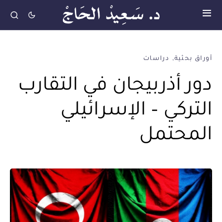
أوراق بحثية
دراسات
دور أذربيجان في التقارب
التركي – الإسرائيلي
المحتمل