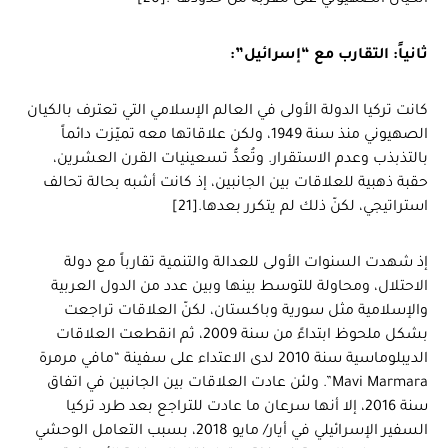
الكيان الصهيوني على مقربة من حدودها”.[20]
ثانياً: التقارب مع “إسرائيل”:
كانت تركيا الدولة الأولى في العالم الإسلامي التي تعترف بالكيان
الصهيوني منذ سنة 1949، ولكن علاقاتها معه تميّزت دائماً
بالتذبذب وعدم الاستقرار. وتُعدُّ تسعينيات القرن العشرين،
حقبة ذهبية للعلاقات بين الجانبين، إذ كانت أشبه بحالة تحالف
استراتيجي، لكنّ ذلك لم يتكرر بعدها.[21]
إذ شهدت السنوات الأولى للعدالة والتنمية تقارباً مع دولة
الاحتلال، ومحاولة للتوسط بينها وبين عدد من الدول العربية
والإسلامية مثل سورية وباكستان، لكنّ العلاقات تراجعت
بشكل ملحوظ ابتداءً من سنة 2009، ثم انقطعت العلاقات
الديبلوماسية سنة 2010 لدى الاعتداء على سفينة “مافي مرمرة
Mavi Marmara”. ولئن عادت العلاقات بين الجانبين في اتفاق
سنة 2016، إلا أنها سرعان ما عادت للتراجع بعد طرد تركيا
السفير الإسرائيلي في أيار/ مايو 2018، بسبب التعامل الوحشي