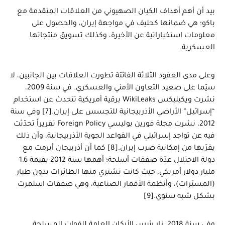
بيد أن أهم أهداف الكيان الصهيوني من العلاقات المتقدمة مع
باكو؛ هي ضمانها كحليف في مواجهة إيران، والحصول على
معلومات استخباراتية عن الأخيرة، وكذلك تسويق منتجاتها
العسكرية.
وعلى مدى العقود الثلاثة الفائتة تطورت العلاقات بين الجانبين، لا
سيّما على صعيد التعاون الأمني والعسكري. في سنة 2009،
نشرت ويكيليكس WikiLeaks برقية أمريكية تتحدث عن استخدام
“إسرائيل” الأراضي الأذربيجانية للتجسس على إيران.[7] وفي سنة
2012، نشرت مجلة فورين بوليسي Foreign Policy تقريراً تحدّثت
فيه عن تواجد إسرائيلي في القواعد الجوية الأذربيجانية، وأن ذلك
يقرّبها من إمكانية ضرب إيران.[8] كما أن أذربيجان أبرمت مع
دولة الاحتلال عدّة صفقات أسلحة؛ أهمها سنة 2012 بقيمة 1.6
مليار دولار أمريكي، حيث كانت تشتري منها الطائرات بدون طيار
(المسيّرات)، وأنظمة الأقمار الصناعية، وهي صفقات استمرت
بشكل شبه سنوي.[9]