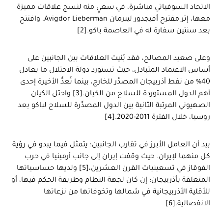
الاتحاد السوفياتي مباشرة، في سعيٍ منه لنسج علاقات مميزة
معها، إثر مقترح أفيجدور ليبرمان Avigdor Lieberman، وافتتح
بعد سنتين سفارة له في العاصمة باكو.[2]
وعلى صعيد المصالح، فقد بُنيت العلاقات بين الجانبين على
أساس الاعتماد المتبادل، حيث تستورد دولة الاحتلال ما يعادل
40% من نفط أذربيجان المصدَّر للخارج، بينما تُعدُّ الأخيرة إحدى
أهم الدول المستوردة للسلاح من الكيان.[3] واحتل الكيان
الصهيوني المرتبة الثانية بين الدول المصدِّرة للسلاح لباكو بعد
روسيا، خلال الفترة 2011-2020.[4]
بيد أن العامل الأبرز في تقارب الجانبين؛ يتمثل فيما يبدو في رؤية
كل منهما لإيران. حيث وقفت إيران إلى جانب أرمينيا في حرب
القوقاز في تسعينيات القرن العشرين،[5] ولديها حساسياتها
المتعلقة بأذربيجان؛ إن كان لجهة النظام وطريقة الحكم فيها، أو
للأقلية الأذربيجانية في شمالها وتخوفاتها من نزعاتها
الانفصالية.[6]