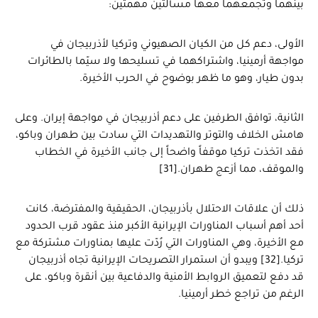
بينهما وتجمعهما معها مسألتين مهمتين:
الأولى، دعم كل من الكيان الصهيوني وتركيا لأذربيجان في
مواجهة أرمينيا، واشتراكهما في تسليحها ولا سيّما بالطائرات
بدون طيار، وهو ما ظهر بوضوح في الحرب الأخيرة.
الثانية، توافق الطرفين على دعم أذربيجان في مواجهة إيران. وعلى
هامش الخلاف والتوتر والتهديدات التي سادت بين طهران وباكو،
فقد اتخذت تركيا موقفاً واضحاً إلى جانب الأخيرة في الخطاب
والموقف، مما أزعج طهران.[31]
ذلك أن علاقات الاحتلال بأذربيجان، الحقيقية والمفترضة، كانت
أحد أهم أسباب المناورات الإيرانية الأكبر منذ عقود قرب الحدود
مع الأخيرة، وهي المناورات التي رُدّت عليها بمناورات مشتركة مع
تركيا.[32] ويبدو أن استمرار التصريحات الإيرانية تجاه أذربيجان
قد دفع لتعميق الروابط الأمنية والدفاعية بين أنقرة وباكو، على
الرغم من تراجع خطر أرمينيا.