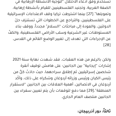
تستخدم وفق ادعاء الاحتلال “لتوجيه الأنشطة الإرهابية في
الضفة الغربية، وتجنيد الفلسطينيين للقيام بأنشطة إرهابية،
وتمويلها”.[27] بينما اشترطت تركيا وقف الاعتداءات الإسرائيلية
على الفلسطينيين، والتراجع عن الخطوات التي تستنزف حلّ
الدولتين، والعودة إلى مباحثات “السلام” مجدداً، ووقف بناء
المستوطنات غير الشرعية وسلب الأراضي الفلسطينية، والكفِّ
عن الإجراءات التي تهدف إلى تغيير الوضع القائم في القدس.
[28]
ولكن بالرغم من هذه العقبات، فقد شهدت نهاية سنة 2021
إشارات “إيجابية” بين الجانبين؛ على هامش توقيف أنقرة
شخصين إسرائيليين ثم إطلاق سراحهما، حيث حادَثَ كلٌّ من
رئيس الكيان ورئيس وزرائه أردوغان وشكراه على ذلك، وأكّد
أردوغان في الاتصالين، أهمية العلاقات بين الجانبين “لاستقرار
المنطقة”،[29] مما دفع لتوقعات بأن يتم تعيين سفراء بين
الجانبين منتصف العام الجاري.
ثالثاً: دور أذربيجان: