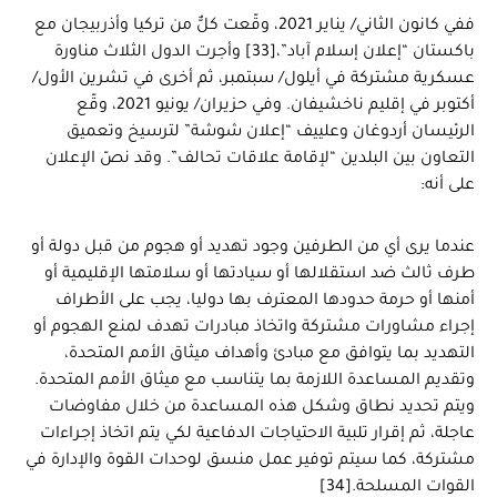
ففي كانون الثاني/ يناير 2021، وقّعت كلٌّ من تركيا وأذربيجان مع
باكستان “إعلان إسلام آباد”،[33] وأجرت الدول الثلاث مناورة
عسكرية مشتركة في أيلول/ سبتمبر، ثم أخرى في تشرين الأول/
أكتوبر في إقليم ناخشيفان. وفي حزيران/ يونيو 2021، وقّع
الرئيسان أردوغان وعلييف “إعلان شوشة” لترسيخ وتعميق
التعاون بين البلدين “لإقامة علاقات تحالف”. وقد نصّ الإعلان
على أنه:
عندما يرى أي من الطرفين وجود تهديد أو هجوم من قبل دولة أو
طرف ثالث ضد استقلالها أو سيادتها أو سلامتها الإقليمية أو
أمنها أو حرمة حدودها المعترف بها دوليا، يجب على الأطراف
إجراء مشاورات مشتركة واتخاذ مبادرات تهدف لمنع الهجوم أو
التهديد بما يتوافق مع مبادئ وأهداف ميثاق الأمم المتحدة،
وتقديم المساعدة اللازمة بما يتناسب مع ميثاق الأمم المتحدة.
ويتم تحديد نطاق وشكل هذه المساعدة من خلال مفاوضات
عاجلة، ثم إقرار تلبية الاحتياجات الدفاعية لكي يتم اتخاذ إجراءات
مشتركة، كما سيتم توفير عمل منسق لوحدات القوة والإدارة في
القوات المسلحة.[34]