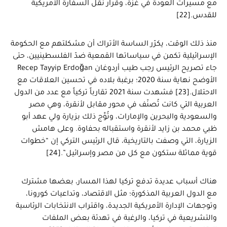
مع مسيرات العودة في غزة، وقرار نقل السفارة الأمريكية
للقدس.[22]
منذ ذلك الوقت، يكرّر الساسة الأتراك أن مشكلتهم مع الحكومة
الإسرائيلية تكمن في سياساتها القمعية ضدّ الفلسطينيين، حتى
جاء تصريح الرئيس رجب طيب أردوغان Recep Tayyip Erdoğan
الأوضح نهاية سنة 2020؛ برغبة بلاده في تحسين العلاقات مع
الاحتلال.[23] فشهدت سنة 2021 تقارباً تركياً مع عدد من الدول
العربية التي كانت تُصنّف في محور مقابل لأنقرة، وهي مصر
والسعودية والبحرين والإمارات، وتُوِّج ذلك بزيارة ولي عهد أبو
ظبي محمد بن زايد لأنقرة واستقباله بحفاوة. وعلى هامش
الزيارة، التي وصفت بالتاريخية، قال الرئيس التركي إن “خطوات
قوية مماثلة ستكون مع كل من مصر وإسرائيل”.[24]
هناك أسباب عديدة تدفع تركيا لهذا المسار، بعضها مشترك
مع الدول العربية المذكورة؛ مثل الاقتصاد، وتداعيات كورونا،
وتوجهات الإدارة الأمريكية الجديدة، واقتراب الانتخابات الرئاسية
والتشريعية في تركيا، والرغبة في تهدئة بعض الملفات