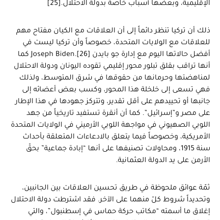
الإقليمية، وبعضها أسباب خاصة بدولة الاحتلال.[25]
ذلك أن تركيا تنظر دائماً إلى أن العلاقات مع الكيان مفتاح مهم
للعلاقات مع الولايات المتحدة، خصوصاً وأن تركيا ليست في
أفضل حالاتها اليوم مع إدارة جو بايدن Joseph Biden.[26] كما
أنها تراقب بقلق تبلور محور إقليمي تقوده اليونان ودولة الاحتلال
لمناهضتها وحرمانها من حقوقها في شرق المتوسط، ولذلك
فهي تسعى إلى خلخلة هذا المحور، وكسب بعض أعضائه إلى
جانبها أو تحييدهم على أقل تقدير، وتتركز جهودها في هذا الإطار
على مصر و”إسرائيل”. كما أن أنقرة تستفيد تاريخياً من جهد
اللوبي الصهيوني في مواجهة اللوبي الأرميني في الولايات المتحدة
الأمريكية، وخصوصاً فيما يتعلق بالادعاءات المتعلقة بأحداث
سنة 1915، ومحاولات تصنيفها على أنها “إبادة جماعية” بحقّ
الأرمن على يد الدولة العثمانية.
ثمّة عوائق ملحوظة في طريق تحسين العلاقات بين الجانبين،
وتحديداً شروط كلّ منهما على الآخر. فقد اشترطت دولة الاحتلال
إغلاق ما أسمته “مكاتب حركة حماس في إسطنبول”، والتي