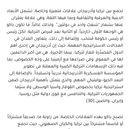
تجمع بين تركيا وأذربيجان علاقات متميزة وخاصة، تشمل الأبعاد
الدينية والعرقية والثقافية وبما فيها اللغة، وهي علاقة يعبّران
عنها بشعار “شعبٌ واحد في دولتين”. ولذلك غالباً، ما تكون باكو
هي الوجهة الأولى خارجياً، أو الثانية بعد قبرص التركية، لكلّ رئيس
أو رئيس حكومة مُنتخب. وإضافة إلى ذلك، يتعاون البلدان في
المجالات الاستراتيجية المهمة، حيث إن أذربيجان هي إحدى أهم
الدول المصدِّرة للغاز لتركيا، بينما الأخيرة، هي من أكبر الداعمين
لها في العموم، وفي صراعها مع أرمينيا على وجه الخصوص، بما
فيه ذلك الإسهامات التركية الكبيرة والمعلنة في تطوير
المؤسسة العسكرية الأذربيجانية تدريباً وتسليحاً. بالإضافة إلى
البعد الجيو–بوليتيكي المهم، والذي يتمثل بأهمية أذربيجان ضمن
استراتيجية تركيا بخصوص القوقاز وآسيا الوسطى ولا سيّما
الجمهوريات التركية، والتنافس مع قوى دولية مثل روسيا،
وإيران، والصين.[30]
تصبح باكو بهذه العلاقات الخاصة، من زاوية ما، صديقاً مشتركاً
أو قاسماً مشتركاً بين تركيا والكيان الصهيوني، حيث تجمع