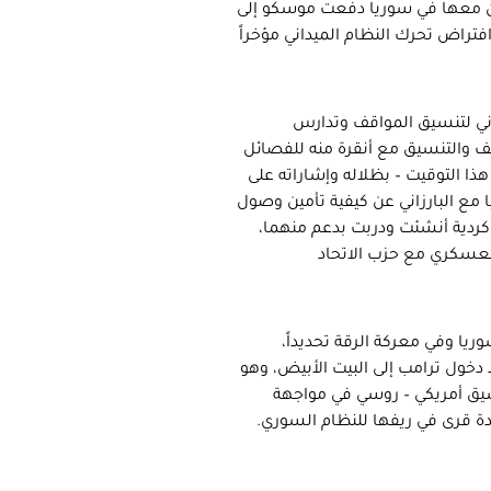
تعاون معها في سوريا دفعت موسكو إلى
تراض تحرك النظام الميداني مؤخراً
اني لتنسيق المواقف وتدارس
حالف والتنسيق مع أنقرة منه للفصائل
 هذا التوقيت – بظلاله وإشاراته على
 مع البارزاني عن كيفية تأمين وصول
كردية أنشئت ودربت بدعم منهما،
لعسكري مع حزب الاتحاد
ريا وفي معركة الرقة تحديداً،
خول ترامب إلى البيت الأبيض، وهو
نسيق أمريكي – روسي في مواجهة
 قرى في ريفها للنظام السوري.