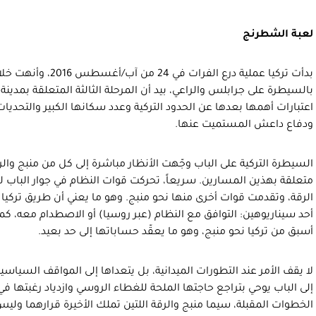
لعبة الشطرنج
بدأت تركيا عملية درع الف
بالسيطرة على جرابلس والراعي، بيد أن المرحلة الثالثة المتعلقة بمدينة 
اعتبارات أهمها بعدها عن الحدود التركية وعدد سكانها الكبير والتحديات
ودفاع داعش المستميت عنها.
السيطرة التركية على الباب وجّهت الأنظار مباشرة إلى كل من منبج وال
متعلقة بهذين المسارين. سريعاً، تحركت قوات النظام في جوار الباب ل
الرقة، وتقدمت قوات أخرى منها نحو منبج. وهو ما يعني أن طريق تركيا
أحد سيناريوهين: التوافق مع النظام (عبر روسيا) أو الاصطدام معه، كما
أسبق من تركيا نحو منبج، وهو ما يعقّد حساباتها إلى حد بعيد.
لا يقف الأمر عند التطورات الميدانية، بل يتعداها إلى المواقف السياسي
إلى الباب يوحي بتراجع حاجتها الملحة للغطاء الروسي وازدياد رغبته
الخطوات المقبلة، سيما منبج والرقة اللتين تملك الأخيرة قرارهما ول