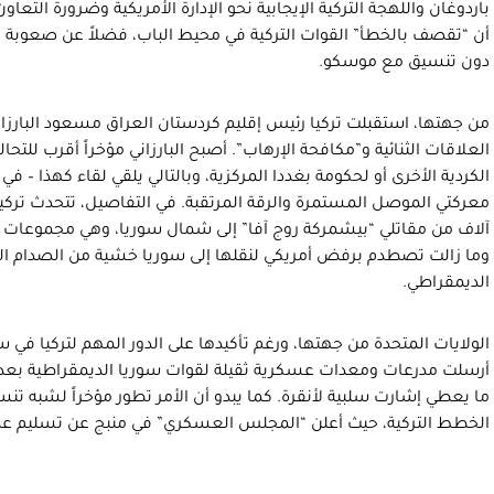
باردوغان واللهجة التركية الإيجابية نحو الإدارة الأمريكية وضرورة ال
أن “تقصف بالخطأ” القوات التركية في محيط الباب، فضلاً عن صعوبة اف
دون تنسيق مع موسكو.
من جهتها، استقبلت تركيا رئيس إقليم كردستان العراق مسعود البارز
العلاقات الثنائية و”مكافحة الإرهاب”. أصبح البارزاني مؤخراً أقرب للت
الكردية الأخرى أو لحكومة بغددا المركزية، وبالتالي يلقي لقاء كهذا – في
معركتي الموصل المستمرة والرقة المرتقبة. في التفاصيل، تتحدث تركيا
آلاف من مقاتلي “بيشمركة روج آفا” إلى شمال سوريا، وهي مجموعات 
وما زالت تصطدم برفض أمريكي لنقلها إلى سوريا خشية من الصدام ا
الديمقراطي.
الولايات المتحدة من جهتها، ورغم تأكيدها على الدور المهم لتركيا في سو
أرسلت مدرعات ومعدات عسكرية ثقيلة لقوات سوريا الديمقراطية بعد د
ما يعطي إشارت سلبية لأنقرة. كما يبدو أن الأمر تطور مؤخراً لشبه ت
الخطط التركية، حيث أعلن “المجلس العسكري” في منبج عن تسليم عدة