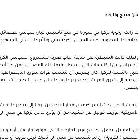
بين منبج والرقة
ما زالت أولوية تركيا في سوريا هي منع تأسيس كيان سياسي للفصائل
لعلاقتها العضوية بحزب العمال الكردستاني وتأثيرها السلبي المتوقع ع
ولذلك كانت السيطرة على مدينة الباب ضربة للمشروع السياسي الكر
الجغرافي بين الكانتونات التي تسيطر عليها تلك الفصائل، ومن هنا أيضاً 
منبج بالنسبة لتركيا. كان يفترض أن تنسحب قوات سوريا الديمقراطية (
المدينة إلى شرق الفرات بعد تحريرها من داعش حسب الضمانات الأمريك
يحصل.
انتقلت التصريحات الأمريكية من محاولة تطمين تركيا إلى تحذيرها، حيث 
الأمريكية جوزيف فوتيل عن خشيته من أن يؤدي تدخل تركيا في منبج إ
في المقابل، يحمل تصريح وزير الخارجية التركي مولود جاووش أوغلو ح
الشعب (الكردية) إن لم تنسحب من منبج إلى تحرك تركي قريب أو مح