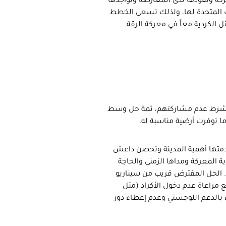
كة ونفوذها لدى المعارضة وتواجدها
ت المتحدة لها، ولذلك تسعى الخطط
 الكردية معاً في معركة الرقة.
 بشرط عدم مشاركتهم، ثمة حل وسط
ما توفرت أرضية مناسبة له.
دمتها أهمية المدينة وتحصن داعش
المعركة ومداها الزمني والحاجة
 الحل المفترض قريب من سيناريو
راعاة عدم دخول الأكراد (مثل
 بالدعم اللوجستي وعدم إعطاء دور