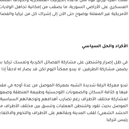
تملك أنقرة أوراق قوة مثل قاعدة إنجيرليك العسكرية وحدودها المشتر
العسكري على الأراضي السورية، ما يصعّب من إمكانية تجاهل الولايا
الأمريكية غير المعلنة بوضوح حتى الآن إلى إشراك كل من تركيا والفصائل
الأكراد والحل السياسي
في ظل إصرار واشنطن على مشاركة الفصائل الكردية وتمسك تركيا
يضمن مشاركة الطرفين، لا يبدو ممكناً اليوم لكن قد يصار له لاحقاً إذا 
تبدو معركة الرقة شديدة الشبه بمعركة الموصل من عدة أوجه في مق
فيها و كثافة السكان والصعوبات اللوجستية وطبيعة المنطقة وصعوبة 
لمشاركة مختلف الأطراف رغم تضارب أهدافهم وتوجهاتهم السياسية.
الموصل بحيث تقود واشنطن العمليات وتنسق بين مختلف الأطراف مع م
الحشد الشعبي) لقلب المدينة وبقائهم على الأطراف والتخوم والاكتفاء
رئيس لتركيا.