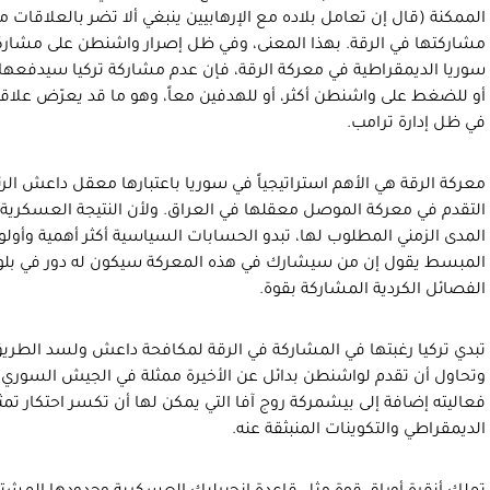
الممكنة (قال إن تعامل بلاده مع الإرهابيين ينبغي ألا تضر بالعلاقات م
مشاركتها في الرقة. بهذا المعنى، وفي ظل إصرار واشنطن على مشار
سوريا الديمقراطية في معركة الرقة، فإن عدم مشاركة تركيا سيدفعها ن
أو للضغط على واشنطن أكثر، أو للهدفين معاً، وهو ما قد يعرّض علاقاته
في ظل إدارة ترامب.
معركة الرقة هي الأهم استراتيجياً في سوريا باعتبارها معقل داعش ا
التقدم في معركة الموصل معقلها في العراق. ولأن النتيجة العسكري
المدى الزمني المطلوب لها، تبدو الحسابات السياسية أكثر أهمية وأولوي
المبسط يقول إن من سيشارك في هذه المعركة سيكون له دور في بلور
الفصائل الكردية المشاركة بقوة.
تبدي تركيا رغبتها في المشاركة في الرقة لمكافحة داعش ولسد الطريق
وتحاول أن تقدم لواشنطن بدائل عن الأخيرة ممثلة في الجيش السوري الح
فعاليته إضافة إلى بيشمركة روج آفا التي يمكن لها أن تكسر احتكار تمثيل
الديمقراطي والتكوينات المنبثقة عنه.