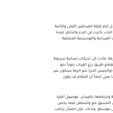
رات في 24 من آب/أغسطس 2016، وأنهت خلال أيام قليلة المرحلتين الأولى والثانية
الباب تأخرت في البدء والختام، لعدة
 الميدانية واللوجستية المختلفة
رقة، فأدت إلى تحركات ميدانية سريعة
قطع طريق درع الفرات جنوباً نحو
 (والجيش الحر) نحو الرقة ستكون عبر
 يعني أيضاً أن النظام قد يكون
ة وارتباطها بالميدان. فوصول أنقرة
ا في التنسيق مع واشنطن فيما يخص
يس موسكو. ولذلك، فإن اتصال ترامب