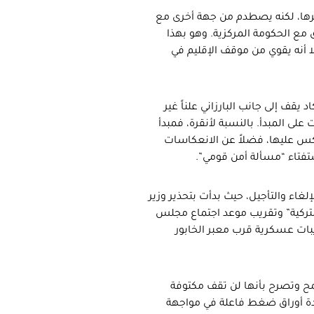
رها، لكنه يصطدم من جهة أخرى مع
 مع الحكومة المركزية. وهو بهذا
إلا أنه يقوي من موقف الإقليم في
 يقف إلى جانب البارزاني علناً غير
على المبدأ. بالنسبة لأنقرة، فمبدأ
س عليها، فضلاً عن الانعكاسات
ستفتاء “مسألة أمن قومي”.
اء والتأجيل، حيث بدأت بتحذير وزير
د التركية” وتقريب موعد اجتماع مجلس
لتركية لتدريبات عسكرية قرب معبر الخابور
تلمح وتصرح بأنها لن تقف مكتوفة
دة أوراق ضغط فاعلة في مواجهة