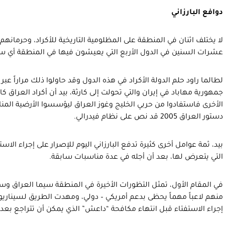
دوافع البارزاني
لا يختلف اثنان في المنطقة على المظلومية التاريخية للأكراد، وحرمانه
عشرات السنين في الدول الأربع التي يعيشون فيها في المنطقة أي سوري
لطالما راود حلم الدولة الأكراد في هذه الدول وقد حاولوا ذلك مراراً عبر 
جمهورية مهاباد في إيران والتي تحولت إلى كارثة، بيد أن أكراد العراق ك
الأخرى فاستفادوا من حربي الخليج وغوز العراق ليؤسسوا الأرضية المن
دستور العراق 2005 قد نص على نظام فيدرالي.
بيد، ثمة عوامل أخرى كثيرة تدفع البارزاني اليوم للإصرار على إجراء ا
التي يتعرض لها، بعد أن أجله في عدة مناسبات سابقة.
في المقام الأول، تمثل التظورات الأخيرة في المنطقة سيما العراق وسو
منهم لاعباً مهماً يحظى بدعم أمريكي – دولي، ومهدت الطريق لسيناريوها
إجراء الاستفتاء قبل انتهاء مكافحة “داعش” الذي يمكن أن تتراجع بعده 