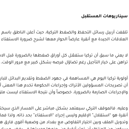
سيناريوهات المستقبل
تلقفت أربيل رسائل التحفظ والضغط التركية، حيث أعلن الناطق باسم
العلاقات الجيدة مع أنقرة عارضاً الحوار معها لشرح ضرورة الاستفتاء
لا يعني ما سبق أن تركيا ستفعّل كل أوراق ضغطها بالضرورة قبل الاستف
تراهن على خيار التأجيل رغم تضاؤل فرصه بشكل كبير مع مرور الوقت، وثا
أولوية تركيا اليوم هي المساهمة في جهود الضغط وتقديم البدائل للبارز
أن تصريحات المسؤولين الأتراك وإجراءات الحكومة تخدم هذا المعنى أ
والإجراءات الصارمة بالضرورة، خصوصاً وأن نتيجة الاستفتاء ليست ملز
وعليه، فالموقف التركي سيعتمد بشكل مباشر على المسار الذي سيختطه 
أنقرة هو “استقلال” الإقليم وليس إجراء “الاستفتاء” بحد ذاته، ولذا 
وتدويل الملف وبين اختيار التفاوض مع بغداد من وضعية أقوى فارق هائ