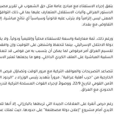
يتفق إجراء الاستفتاء مع مبادئ عامة مثل حق الشعوب في تقرير مصي
الدستور العراقي وآليات الاستقلال المتعارف عليها بما في ذلك التوافق
المعنى ليس إلزامياً ولا يترتب عليه قانونياً وسياسياً أي نتائج مباشرة، 
التفاوض مع بغداد.
ورغم ذلك، ثمة معارضة واسعة للاستفتاء محلياً وإقليمياً ودولياً، ولا يكاد
دولة الاحتلال الإسرائيلي، بينما تتحفظ واشنطن على التوقيت وإن وافقت 
تقسيم العراق أمر مرفوض لما يمكن أن يتسبب به من فوضى قد تنعك
السلبية المباشرة على الملف الكردي الداخلي، وهو ما يجعلها تعتبر الا
تتصاعد التصريحات والمواقف التركية مع مرور الوقت وتضاؤل فرص الإلغ
الخارجية من “حرب أهلية عراقية”، مروراً بتهديد رئيس الوزراء بـ “الردو
الأمن القومي لتاريخ 22/9، ووصولاً لإجراء القوات المسلحة ا
الحدودي مع العراق.
رغم حرص أنقرة على العلاقات الجيدة التي تربطها بالبارزاني، إلا أنها 
الأيدي أمام مشروع “إعلان دولة مصطنعة” على حدودها، حيث تملك ع