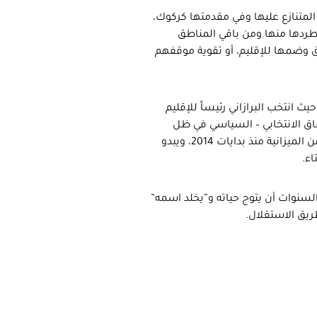
المتنازع عليها وفي مقدمتها كركوك،
اها من تطورات حتى طردها منها ومن باقي المناطق
اطق وضمها للإقليم، أو تقوية موقفهم
 انتخب البرازاني رئيساً للإقليم
نتظر الاستحقاق الانتخابي – السياسي في ظل
العلاقات المتوترة بينه وبين بغداد التي انعكست على تأخر مستحاقته من الميزانية منذ بدايات 2014، ويبدو
اء.
 السنوات أن يتوج حياته و”يخلد اسمه”
طريق الاستقلال.