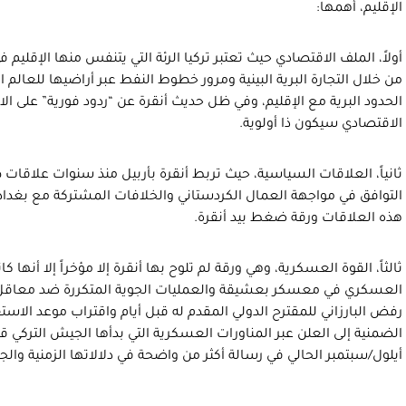
الإقليم، أهمها:
أولاً، الملف الاقتصادي حيث تعتبر تركيا الرئة التي يتنفس منها الإقليم
من خلال التجارة البرية البينية ومرور خطوط النفط عبر أراضيها للعالم
الحدود البرية مع الإقليم، وفي ظل حديث أنقرة عن “ردود فورية” على ال
الاقتصادي سيكون ذا أولوية.
ثانياً، العلاقات السياسية، حيث تربط أنقرة بأربيل منذ سنوات علاقات 
التوافق في مواجهة العمال الكردستاني والخلافات المشتركة مع بغداد،
هذه العلاقات ورقة ضغط بيد أنقرة.
ثالثاً، القوة العسكرية، وهي ورقة لم تلوح بها أنقرة إلا مؤخراً إلا أنها كا
العسكري في معسكر بعشيقة والعمليات الجوية المتكررة ضد معاقل ال
رفض البارزاني للمقترح الدولي المقدم له قبل أيام واقتراب موعد الاس
أيلول/سبتمبر الحالي في رسالة أكثر من واضحة في دلالاتها الزمنية والج