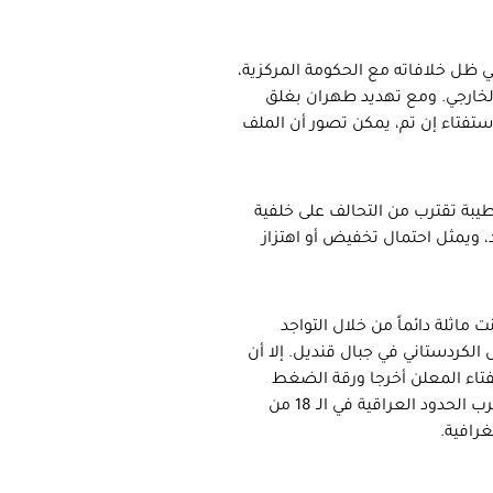
 في ظل خلافاته مع الحكومة المركزية،
 الخارجي. ومع تهديد طهران بغلق
استفتاء إن تم، يمكن تصور أن الملف
طيبة تقترب من التحالف على خلفية
 ويمثل احتمال تخفيض أو اهتزاز
نت ماثلة دائماً من خلال التواجد
كردستاني في جبال قنديل. إلا أن
تفتاء المعلن أخرجا ورقة الضغط
الضمنية إلى العلن عبر المناورات العسكرية التي بدأها الجيش التركي قرب الحدود العراقية في الـ 18 من
غرافية.