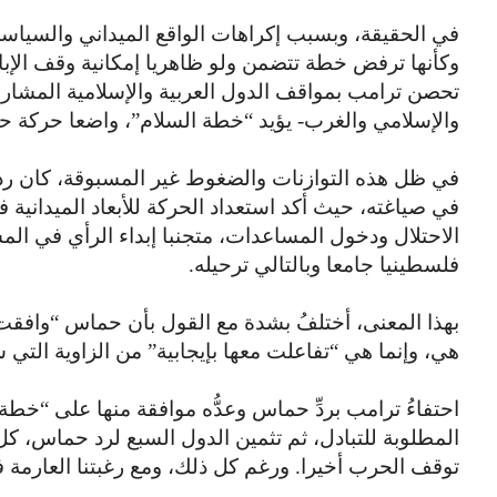
في الحقيقة، وبسبب إكراهات الواقع الميداني والسياس
وكأنها ترفض خطة تتضمن ولو ظاهريا إمكانية وقف الإبا
تحصن ترامب بمواقف الدول العربية والإسلامية المشار له
والإسلامي والغرب- يؤيد “خطة السلام”، واضعا حركة ح
في ظل هذه التوازنات والضغوط غير المسبوقة، كان رد 
في صياغته، حيث أكد استعداد الحركة للأبعاد الميداني
الاحتلال ودخول المساعدات، متجنبا إبداء الرأي في الم
فلسطينيا جامعا وبالتالي ترحيله.
بهذا المعنى، أختلفُ بشدة مع القول بأن حماس “وافقت”
هي، وإنما هي “تفاعلت معها بإيجابية” من الزاوية التي 
احتفاءُ ترامب بردِّ حماس وعدُّه موافقة منها على “خطة
المطلوبة للتبادل، ثم تثمين الدول السبع لرد حماس، كل 
توقف الحرب أخيرا. ورغم كل ذلك، ومع رغبتنا العارمة ف