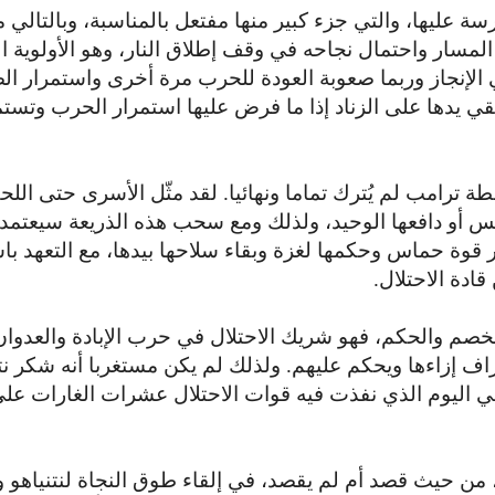
ليها، والتي جزء كبير منها مفتعل بالمناسبة، وبالتالي 
المسار واحتمال نجاحه في وقف إطلاق النار، وهو الأولوية ال
 الإنجاز وربما صعوبة العودة للحرب مرة أخرى واستمرار ا
قي يدها على الزناد إذا ما فرض عليها استمرار الحرب وتست
 ترامب لم يُترك تماما ونهائيا. لقد مثّل الأسرى حتى الل
يس أو دافعها الوحيد، ولذلك ومع سحب هذه الذريعة سيعتمد
ار قوة حماس وحكمها لغزة وبقاء سلاحها بيدها، مع التعهد با
ادة الاحتلال.
الخصم والحكم، فهو شريك الاحتلال في حرب الإبادة والعدوا
ف إزاءها ويحكم عليهم. ولذلك لم يكن مستغربا أنه شكر نتن
 في اليوم الذي نفذت فيه قوات الاحتلال عشرات الغارات عل
من حيث قصد أم لم يقصد، في إلقاء طوق النجاة لنتنياهو 