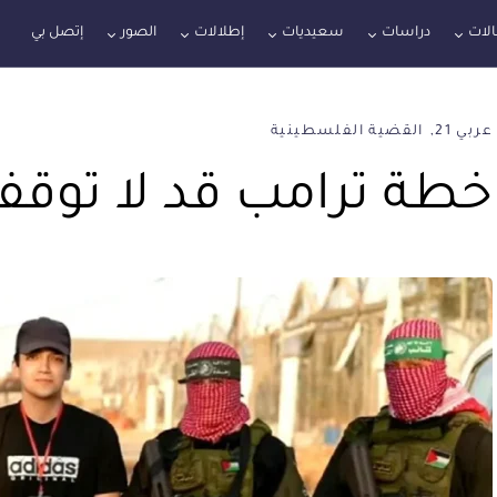
لات
دراسات
سعيديات
إطلالات
الصور
إتصل بي
عربي 21
القضية الفلسطينية
خطة ترامب قد لا توقف