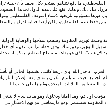
لفلسطيني، ما دفع نتنياهو ليفتخر بكل صلف بأن خطة ترا
زول قبل ذلك. ولذلك، تقع على هذه الدول تحديدا، السعودية
قبل غيرها مسؤولية تاريخية لإسناد الموقف الفلسطيني ومواز
 ليس فقط دعما لفلسطين، ولكن أيضا حماية لدولهم والمنط
 وضمنا تجريم المقاومة وسحب سلاحها والوصاية الدولية 
تسهيل التهجير، وهو يملك -وفق خطة ترامب- تقييم أي خطو
ديد الإرهاب”، الذي هو بداهة مصطلح فضفاض يمكن استخدام
لحرب -لا قدر الله- بأي ذريعة كانت، بشكلها الحالي أو بأش
م الجميع، حيث لم يلتزم الكيان باتفاق وقف إطلاق النار وا
كيك والضغط من الولايات المتحدة وغيرها على حزب الله.
ؤقت أو دائم، وهذا أملنا ودعاؤنا، وهو هدف سامٍ لا ينبغي ا
 المقاومة ستستمر، وهو ما يتماشى مع نهج الاحتلال في