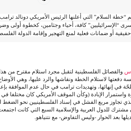
 “خطة السلام” التي أعلنها الرئيس الأمريكي دونالد ترام
أسرى “الإسرائيليين” كافة، أحياء وجثامين، كخطوة أولى وض
حقيقية أو ضمانات فعلية لمنع التهجير وإقامة الدولة الفلسطي
س
والفصائل الفلسطينية لتقبل مجرد استلام مقترح من هذا 
يسة دفعتها لاستلام الخطة ونقاشها والرد عليها، وهي الأوضاع
لحّة في إنهائها، وتهديدات ترامب في حال عدم الموافقة بإع
 واستمرار الإبادة (وكأن الموقف الأمريكي كان مختلفا في
لذي تجاوز مربع الفشل في إسناد الفلسطينيين نحو الضغط ا
 مشترك للدول العربية والإسلامية السبع التي كانت اجتمعت
ها بعد الحوار -وليس التفاوض- مع نتنياهو.