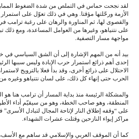
لقد نجحت حماس في التملص من شدة الضغوط الممارسة ع
الأزمة ورحّلتها مؤقتا. وهي في ذلك تعوّل على استمرار 
والقصوى لها، ثم المناورة والرهان على رغبة ترامب في
على نتنياهو، وغيرها من العوامل المساعدة، ومع ذلك تب
مواجهة مسار التصفية.
بيد أنه من المهم الإشارة إلى أن الشق السياسي في خطة
إحدى أهم ذرائع استمرار حرب الإبادة وليس سببها الرئ
الاحتلال على ذرائع أخرى، وقد بدأ فعلا بالترويج لاستمر
الحرب حتى إنهاء كل ذلك، على لسان نتنياهو وغيره من ق
والمشكلة الرئيسة منذ بداية المسار أن ترامب هنا هو 
المنطقة، وهو صاحب الخطة، وهو من سيقيّم أداء الأطرا
على “وقفه إطلاق النار لإتاحة المجال لتبادل الأسرى”
مراكز إيواء النازحين وقتلت عشرات الشهداء.
كما أن الموقف العربي والإسلامي قد ساهم مع الأسف، 