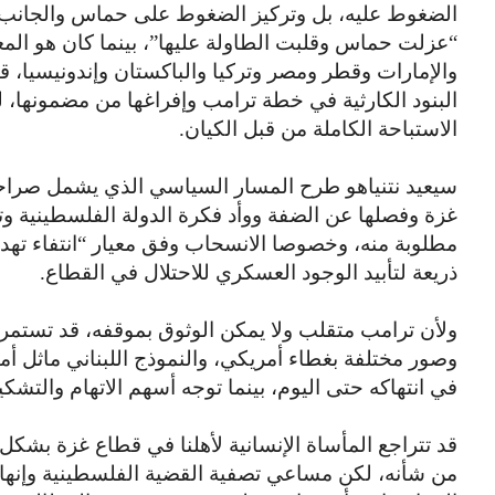
الضغوط عليه، بل وتركيز الضغوط على حماس والجانب ا
“عزلت حماس وقلبت الطاولة عليها”، بينما كان هو المع
والإمارات وقطر ومصر وتركيا والباكستان وإندونيسيا، 
البنود الكارثية في خطة ترامب وإفراغها من مضمونها،
الاستباحة الكاملة من قبل الكيان.
سيعيد نتنياهو طرح المسار السياسي الذي يشمل صراحة
غزة وفصلها عن الضفة ووأد فكرة الدولة الفلسطينية و
مطلوبة منه، وخصوصا الانسحاب وفق معيار “انتفاء ته
ذريعة لتأبيد الوجود العسكري للاحتلال في القطاع.
ولأن ترامب متقلب ولا يمكن الوثوق بموقفه، قد تستمر ا
وصور مختلفة بغطاء أمريكي، والنموذج اللبناني ماثل أما
في انتهاكه حتى اليوم، بينما توجه أسهم الاتهام والتش
قد تتراجع المأساة الإنسانية لأهلنا في قطاع غزة بشكل م
من شأنه، لكن مساعي تصفية القضية الفلسطينية وإنهاء