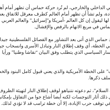
ي الداخلي والخارجي، لم تُرد حركة حماس أن تظهر أمام أه
دة، ولم تشأ أن تظهر أمام العالم كطرف معرقل للاتفاق بعد
ا ليقول إن كل العالم -أمريكا و”إسرائيل” والعالم العربي
ماس في مربع الاتهام بالرفض والإفشال.
حماس الذي أتى بعد التشاور مع الفصائل الفلسطينية جيدا 
ة في الخطة، أي وقف إطلاق النار وتبادل الأسرى وانسحاب ج
سار السياسي الذي يتطلب وفق البيان “نقاشا وطنيا” ورأيا
 على الخطة الأمريكية والذي يعني قبول كامل البنود والخ
سلف ذكرها.
 السلام”، ثم دعوته نتنياهو لوقف إطلاق النار لتهيئة الظروف
ذلك أثار التوجسات لكنه أيضا أشاع جوا من التفاؤل بإمكاني
ي توقف حرب الإبادة، إلا أن خطة ترامب قد لا تؤدي لذلك.