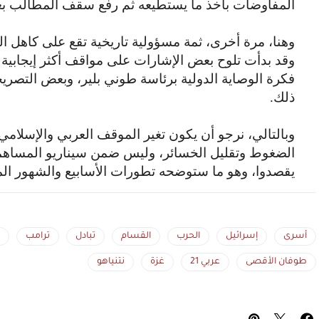
المفاوضات بأخذ ما يستطيعه ثم رفع سقف المطالب بعد ا
وهنا، مرة أخرى، ثمة مسؤولية تاريخية تقع على كاهل ال
وقد بدأت تلوح بعض الإشارات على مواقف أكثر إيجابية 
فكرة الوصاية الدولية برئاسة طوني بلير، وبعض التصري
ذلك.
وبالتالي، نرجو أن يكون تغير الموقف العربي والإسلام
الضغوط وتقليل الخسائر، وليس ضمن سيناريو المساه
يقصدوا، وهو ما ستوضحه تطورات الأسابيع والشهور الم
أسرى
إسرائيل
الحرب
القسام
تبادل
ترامب
طوفان الأقصى
عربي 21
غزة
نتنياهو