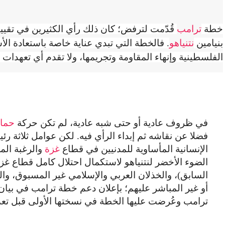
خطة
ترامب
قُدّمت لترفض؛ كان ذلك رأي الكثيرين في تقييم
بنيامين
نتنياهو
. فالخطة التي تبدي عناية خاصة باستعادة ال
الفلسطينية وإنهاء المقاومة وتجريمها، ولا تقدم أي تعهدات 
في ظروف عادية أو حتى شبه عادية، لم تكن حركة
حما
فضلا عن نقاشه ثم إبداء الرأي فيه. لكن عوامل ثلاثة رئ
الإنسانية المأساوية للمدنيين في قطاع
غزة
والرغبة الم
الضوء الأخضر لنتنياهو لاستكمال احتلال كامل قطاع غزة
السابق)، والخذلان العربي والإسلامي غير المسبوق، وا
أو غير المباشر عليهم؛ بإعلان دعم خطة ترامب في بيان
ترامب وعُرضت عليها الخطة في نسختها الأولى قبل تعديل