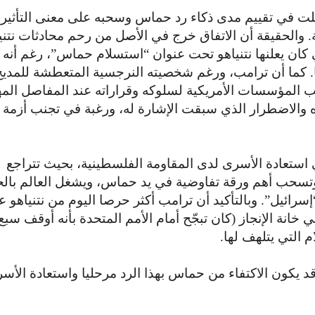
حصلت في تقييم مدى ذكاء رد حماس وسحبه على معنى التأثير
. والحقيقة أن الاتفاق خرج في الأصل من رحم محادثات نتني
ان يعلنها نتنياهو تحت عنوان “استسلام حماس”، رغم أنه 
ا. كما أن ترامب، ورغم شخصيته النرجسية المتعطشة للمديح
ب المؤسسات الأمريكية لسلوكه وقراراته عند المفاصل المه
ه والاضطرار الذي سبقت الإشارة له، ورغبة في تجنب أزمة 
هي استعادة الأسرى لدى المقاومة الفلسطينية، بحيث تتراجع
 وتسحب أهم ورقة تفاوضية في يد حماس، ويشغل العالم بال
ائيل”. وبالتأكيد أن ترامب أكثر حرصا اليوم من نتنياهو ع
 خانة الإنجاز (كان تبجّح أمام الأمم المتحدة بأنه أوقف س
 التي يتلهف لها.
قد يكون الاكتفاء من حماس بهذا الرد مرحليا واستعادة الأس