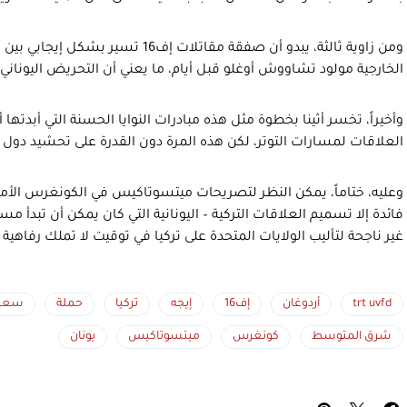
ومن زاوية ثالثة، يبدو أن صفقة مقاتلات إف
الخارجية مولود تشاووش أوغلو قبل أيام، ما يعني أن التحريض اليوناني 
وأخيراً، تخسر أثينا بخطوة مثل هذه مبادرات النوايا الحسنة التي أبدتها 
العلاقات لمسارات التوتر، لكن هذه المرة دون القدرة على تحشيد دول ال
وعليه، ختاماً، يمكن النظر لتصريحات ميتسوتاكيس في الكونغرس الأمري
فائدة إلا تسميم العلاقات التركية – اليونانية التي كان يمكن أن تبدأ مسار
غير ناجحة لتأليب الولايات المتحدة على تركيا في توقيت لا تملك رفاهية 
trt uvfd
أردوغان
إف16
إيجه
تركيا
حملة
سعيد
شرق المتوسط
كونغرس
ميتسوتاكيس
يونان