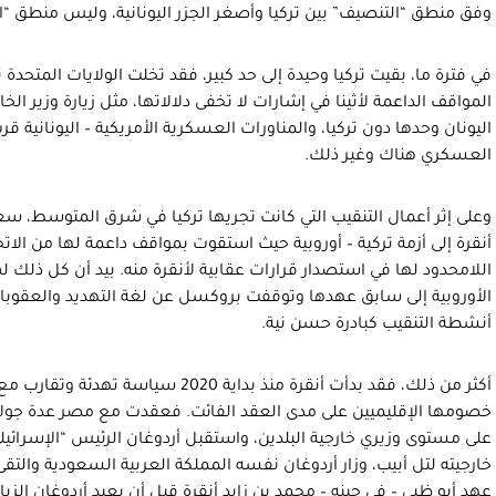
وفق منطق “التنصيف” بين تركيا وأصغر الجزر اليونانية، وليس منطق “ال
في فترة ما، بقيت تركيا وحيدة إلى حد كبير، فقد تخلت الولايات المتح
المواقف الداعمة لأثينا في إشارات لا تخفى دلالاتها، مثل زيارة وزير الخ
اليونان وحدها دون تركيا، والمناورات العسكرية الأمريكية – اليونانية قر
العسكري هناك وغير ذلك.
وعلى إثر أعمال التنقيب التي كانت تجريها تركيا في شرق المتوسط، سعت
أنقرة إلى أزمة تركية – أوروبية حيث استقوت بمواقف داعمة لها من الات
اللامحدود لها في استصدار قرارات عقابية لأنقرة منه. بيد أن كل ذلك لم
الأوروبية إلى سابق عهدها وتوقفت بروكسل عن لغة التهديد والعقوبات
أنشطة التنقيب كبادرة حسن نية.
أكثر من ذلك، فقد بدأت أنقرة منذ بداية 20
خصومها الإقليميين على مدى العقد الفائت. فعقدت مع مصر عدة جولات 
على مستوى وزيري خارجية البلدين، واستقبل أردوغان الرئيس “الإسرائيلي
خارجيته لتل أبيب، وزار أردوغان نفسه المملكة العربية السعودية والتق
عهد أبو ظبي – في حينه – محمد بن زايد أنقرة قبل أن يعيد أردوغان الزيار