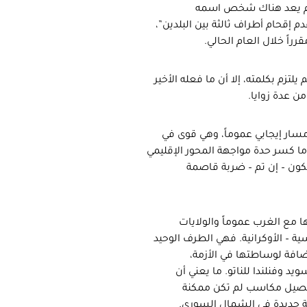
 “لم يعد هناك شخص اسمه
م إقحام أطراف ثالثة بين البلدين”،
راً خلال العام الحالي.
تزم بكلمته، إلا أن ما فعله الأخير
ن عدة زوايا.
مسار إيجابي عموماً، وهي قوى في
ما كسر حدة مواجهة المحور الإقليمي
كون – إن تم – ضربة قاصمة
ا مع الغرب عموماً والولايات
 – الأوكرانية. فهي الطرف الوحيد
ضافة لوساطتها في الأزمة،
د وفنلندا للناتو. ما يعني أن
تحصيل مكاسب لم تكن ممكنة
 جديدة في الشمال السوري.