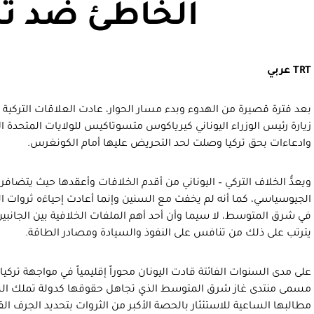
الخاطئ ضد تر
TRT
عربي
بعد فترة قصيرة من الهدوء وبدء مسار الحوار، عادت العلاقات التركية – ال
زيارة رئيس الوزراء اليوناني كيرياكوس متسوتاكيس للولايات المتحدة ال
وادعاءات بحق تركيا وصلت لحد التحريض عليها أمام الكونغرس.
ويعدُّ الخلاف التركي – اليوناني من أقدم الخلافات وأعقدها حيث يتضافر 
الجيوسياسي، كما أنه لم يخفت مع السنين وإنما أعادت إحياءَه ثروات 
في شرق المتوسط، لا سيما وأن أحد أهم الملفات الخلافية بين الجانبين
يترتب على ذلك من تنافس على النفوذ والسيادة ومصادر الطاقة.
على مدى السنوات الفائتة قادت اليونان محوراً إقليمياً في مواجهة ترك
مسمى منتدى غاز شرق المتوسط الذي تجاهل حقوقها كدولة تملك الس
مطالبها الساعية للاستئثار بالحصة الأكبر من الثروات بتحديد الجرف ال