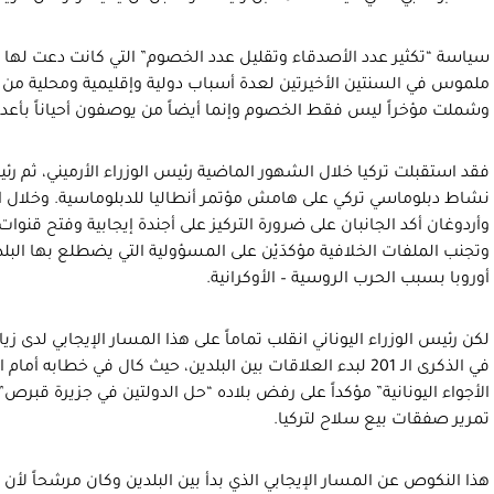
سياسة “تكثير عدد الأصدقاء وتقليل عدد الخصوم” التي كانت دعت لها ت
ملموس في السنتين الأخيرتين لعدة أسباب دولية وإقليمية ومحلية من 
وشملت مؤخراً ليس فقط الخصوم وإنما أيضاً من يوصفون أحياناً بأعدائه
فقد استقبلت تركيا خلال الشهور الماضية رئيس الوزراء الأرميني، ثم رئي
نشاط دبلوماسي تركي على هامش مؤتمر أنطاليا للدبلوماسية. وخلال 
وأردوغان أكد الجانبان على ضرورة التركيز على أجندة إيجابية وفتح قنوات 
وتجنب الملفات الخلافية مؤكدَيْن على المسؤولية التي يضطلع بها البلد
أوروبا بسبب الحرب الروسية – الأوكرانية.
لكن رئيس الوزراء اليوناني انقلب تماماً على هذا المسار الإيجابي لدى زي
في الذكرى الـ 201 لبدء العلاقات بين البلدين، حيث كال في خطاب
الأجواء اليونانية” مؤكداً على رفض بلاده “حل الدولتين في جزيرة قب
تمرير صفقات بيع سلاح لتركيا.
هذا النكوص عن المسار الإيجابي الذي بدأ بين البلدين وكان مرشحاً لأن 