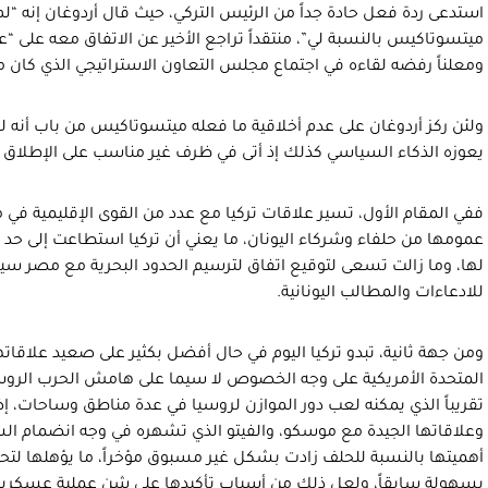
استدعى ردة فعل حادة جداً من الرئيس التركي، حيث قال أردوغان إنه
ميتسوتاكيس بالنسبة لي”، منتقداً تراجع الأخير عن الاتفاق معه على “عد
ومعلناً رفضه لقاءه في اجتماع مجلس التعاون الاستراتيجي الذي كان مقر
ولئن ركز أردوغان على عدم أخلاقية ما فعله ميتسوتاكيس من باب أنه لم يل
يعوزه الذكاء السياسي كذلك إذ أتى في ظرف غير مناسب على الإطلاق م
ففي المقام الأول، تسير علاقات تركيا مع عدد من القوى الإقليمية في 
عمومها من حلفاء وشركاء اليونان، ما يعني أن تركيا استطاعت إلى حد 
لها، وما زالت تسعى لتوقيع اتفاق لترسيم الحدود البحرية مع مصر سي
للادعاءات والمطالب اليونانية.
ومن جهة ثانية، تبدو تركيا اليوم في حال أفضل بكثير على صعيد علاقاته
المتحدة الأمريكية على وجه الخصوص لا سيما على هامش الحرب الروسية
تقريباً الذي يمكنه لعب دور الموازن لروسيا في عدة مناطق وساحات، إ
وعلاقاتها الجيدة مع موسكو، والفيتو الذي تشهره في وجه انضمام السوي
أهميتها بالنسبة للحلف زادت بشكل غير مسبوق مؤخراً، ما يؤهلها ل
بسهولة سابقاً، ولعل ذلك من أسباب تأكيدها على شن عملية عسكرية