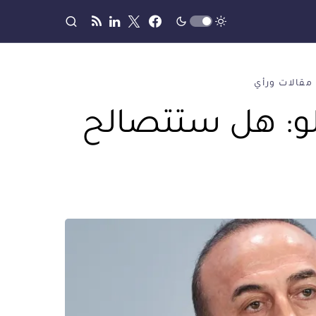
مقالات ورأي
و: هل ستتصالح