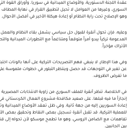
عقدة اللجنة الدستورية، والأوضاع الميدانية في سوريا، وأوراق القوة ا
السوري، وغيرها من العوامل لا تحيل لتطبيق القرار في نهاية المطاف و
وهو الإصلاح تحت راية النظام أو إعادة هيكلة الأخير في أفضل الأحوال.
وعليه، فإن تحول أنقرة لقبول حل سياسي يشمل بقاء النظام والعمل ع
المدعومة تركياً يبدو أمراً متوقعاً ومتناغماً مع التطورات الميدانية 
الأتراك مؤخراً.
وفي هذا الإطار، لا ينبغي فهم التصريحات التركية على أنها بالونات اختبار 
عن تغير في التوجهات قد حصل وينتظر التبلور في خطوات ملموسة على أ
ما تفرض الظروف.
في الخلاصة، تنظر أنقرة للملف السوري من زاوية الانتخابات المصيرية
إنجازاً ما فيه قبلها، على صعيد مكافحة مشروع العمال الكردستاني 
إعادة السوريين إليه من جهة ثانية. وفي ظل تعقد الأوضاع الميدانية 
للعملية التركية، قد تقبل أنقرة تسجيل بعض النقاط وتحقيق بعض الأ
تفاهمات مع الضامن الروسي، وهو ما تطمح موسكو لأن تحوله إلى قنا
بين الجانبين.