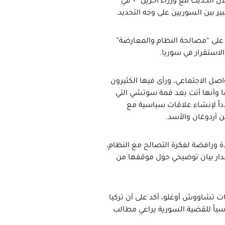
لال الحديث مع وزراء آخرين” – في
ير بين السوريين على وجه التحديد.
 على “مصالحة النظام والمعارضة”
الاستقرار في سوريا.
صل الاجتماعي، ورأى فيها الكثيرون
ا وأنها أتت بعد قمة سوتشي التي
داً لإنشاء علاقات سياسية مع
 أردوغان والأسد.
ورافضة لفكرة التصالح مع النظام،
صدار بيان توضيحي حول موقفها من
تالي لتصريحات تشاووش أوغلو، أكد على أن تركيا
ياً للقضية السورية يراعي مطالب