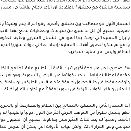
فهل تعني تصريحات وزير الخارجية التركي بأن بلاده تسير نحو مصالحة 
سياسية مباشرة مع دمشق؟ باعتقادنا أن الأمر يحتاج نقاشاً في مساري
المسار الأول هو مصالحة بين دمشق وأنقرة، وهو أمر لا يبدو وشيكاً ولا 
حقيقية. صحيح أن كل ما سبق من سياقات ومعطيات تدفع بهذا الاتجا
وإيران العملية التي لوحت بها أنقرة في الشمال السوري وحاجة الحكومة ا
النظام وليس عبر عملية عسكرية.
هذا صحيح، لكن من جهة أخرى تدرك أنقرة أن تطبيع علاقاتها مع النظام
مقدمة لمطالبته إياها بسحب قواتها من الأراضي السورية. وهو أمر يدفع 
وتوقعه فقط في حالة حصول صفقة متكاملة بين الطرفين بوساطة ر
اللاجئين وبقاء القوات التركية في سوريا مؤقتاً مع تطوير اتفاق أضنة.
أما المسار الثاني والمتعلق بالتصالح بين النظام والمعارضة أو بالأحرى
فهو يحتمل تطوراً في الموقف التركي أكثر من الأول. دولياً وإقليمياً 
الأسد، ومحلياً لم يعد هناك الكثير ممن يقاتلونه. صحيح أن المقبول دوليا
سياسي وفق القرار 2254، ولكن غياب الأدوات التي يمكن أن