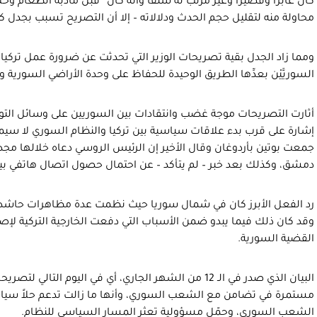
كان عابراً وقصيراً وغير مرتب له سلفاً وأنه كان “قبل مأدبة الطعام وخ
محاولة منه لتقليل حجم الحدث ودلالاته – إلا أن التصريح تسبب بجدل كب
ومما زاد الجدل بقية تصريحات الوزير التي تحدثت عن ضرورة عمل تركيا
السوريَّيْن بعدِّها الطريق الوحيدة للحفاظ على وحدة الأراضي السورية و
أثارت التصريحات موجة غضب وانتقادات بين السوريين على وسائل التوا
إشارة على قرب بدء علاقات سياسية بين تركيا والنظام السوري لا سيم
جمعت بوتين بأردوغان وقال الأخير إن الرئيس الروسي دعاه خلالها مجد
دمشق، وكذلك بعد خبر – لم يتأكد – عن احتمال حصول اتصال هاتفي بين
رد الفعل الأبرز كان في شمال سوريا حيث نظمت عدة مظاهرات حاشدة 
وقد كان ذلك فيما يبدو ضمن الأسباب التي دفعت الخارجية التركية لإ
القضية السورية.
البيان الذي صدر في الـ 12 من الشهر الجاري، أي في اليوم ال
مستمرة في تضامن مع الشعب السوري، وأنها ما زالت تدعم حلاً سياس
الشعب السوري، وحمّل مسؤولية تعثر المسار السياسي للنظام.