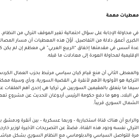
معطيات مهمة
في محاولة الإجابة على سؤال احتمالية تغير الموقف التركي من النظام،
الكبرى أعمق دلالة من التفاصيل. أوَّلُ هذه المعطيات أن مسار المصال
عدة أسس في مقدمتها إخفاق “الربيع العربي” في معظم إن لم يكن كل
الإقليمية لمحاولة العودة إلى معادلات ما قبله.
والمعطى الثاني أن منع قيام كيان سياسي مرتبط بحزب العمال الكردس
التركية هو الأولوية الأهم لأنقرة في القضية السورية، وبأي وسيلة ممكنة
سيما ما يتعلق بالمقيمين السوريين في تركيا هي إحدى أهم الملفات على 
في البلاد، وهو ما دفع حكومة الرئيس أردوغان للحديث عن مشروع تعمل
الشمال السوري قريباً.
والرابع أن هناك قناة استخبارية – وربما عسكرية – بين أنقرة ودمشق
التركي نفسه وجود هذه القناة، فضلاً عن التصريحات الأخيرة لوزير خارجي
مرة للتواصل السياسي والدبلوماسي مع النظام السوري بشكل مباشر لمع