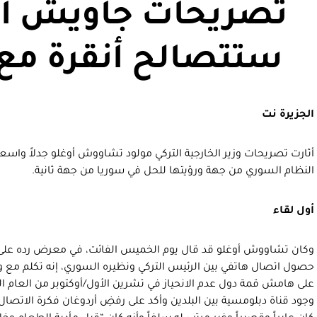
تصريحات جاويش أو
ستتصالح أنقرة م
الجزيرة نت
أثارت تصريحات وزير الخارجية التركي مولود تشاووش أوغلو جدلاً واس
النظام السوري من جهة ورؤيتها للحل في سوريا من جهة ثانية.
أول لقاء
وكان تشاووش أوغلو قد قال يوم الخميس الفائت، في معرض رده على
حصول اتصال هاتفي بين الرئيس التركي ونظيره السوري، إنه تكلم مع و
على هامش قمة دول عدم الانحياز في تشرين الأول/أوكتوبر من العام الفا
وجود قناة دبلومسية بين البلدين وأكد على رفضِ أردوغان فكرة الاتصال 