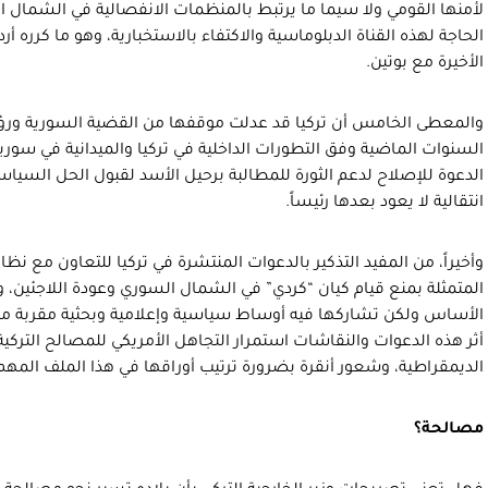
لأمنها القومي ولا سيما ما يرتبط بالمنظمات الانفصالية في الشمال الس
الحاجة لهذه القناة الدبلوماسية والاكتفاء بالاستخبارية، وهو ما كرره
الأخيرة مع بوتين.
والمعطى الخامس أن تركيا قد عدلت موقفها من القضية السورية ورؤي
السنوات الماضية وفق التطورات الداخلية في تركيا والميدانية في سوريا 
الدعوة للإصلاح لدعم الثورة للمطالبة برحيل الأسد لقبول الحل السياس
انتقالية لا يعود بعدها رئيساً.
وأخيراً، من المفيد التذكير بالدعوات المنتشرة في تركيا للتعاون مع ن
المتمثلة بمنع قيام كيان “كردي” في الشمال السوري وعودة اللاجئين، 
الأساس ولكن تشاركها فيه أوساط سياسية وإعلامية وبحثية مقربة من
أثر هذه الدعوات والنقاشات استمرار التجاهل الأمريكي للمصالح الترك
الديمقراطية، وشعور أنقرة بضرورة ترتيب أوراقها في هذا الملف المه
مصالحة؟