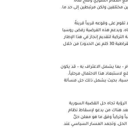
مع النظام السوري وفتح قناة
ن مختلفين ولكن مرتبطين إلى حد ما.
تقوم على وقوعه قريباً قرينةٌ
ه، ويدعم هذه الفرضية رفض روسيا
لتركية لتقديم إنجاز في هذا الإطار
ودفع موسكو لتحقيق أهداف العملية (إبعاد مقاتلي قوات سوريا الديمقراطية 30 كلم عن الحدود) من خلال
 – بما يشمل الاعتراف به – قد يكون
لاستبعاد هذا الاحتمال مرحلياً،
وسية، بحيث يشمل ذلك حل مسألة
 الرؤية تجاه حل القضية السورية
لم يعد هناك من يدعو لإسقاط نظام
ً وتركياً وفق ما هو معلن حلٌّ
 تفرض هذا الحل، وتجمد المسار السياسي عند