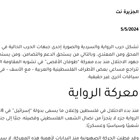
الجزيرة نت
5/5/2024
تشكل حرب الرواية والسردية والصورة إحدى جبهات الحرب الحالية في غ
المحق ومن المعتدي، وبالتالي من يستحق الدعم والتضامن، ومن يستحق ا
جهود الاحتلال منذ بدء معركة “طوفان الأقصى” في تشويه المقاومة الف
تتراجع مساعي بعض الأطراف الفلسطينية والعربية – مع الأسف – ف
سياقات أخرى غير حقيقية.
معركة الرواية
الرواية جزء لا يتجزأ من نضال الشعب الفلسطيني وقضيته، جنبًا إلى جن
شعبيًا وسياسيًا وعسكريًا.
وقد فطنت الحركة الصهيونية منذ البدايات لأهمية هذه المعركة، لا سي