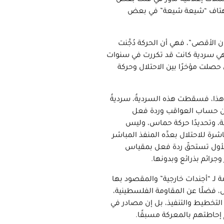
ملات إعلامية تدور في فلك بعض
ها هتاف “شيعة شيعة” في بعض
 الأقصى”، فهي أن الحركة دُجِّنت
وهي سردية كانت قد تكررت في سنوات
 حصلت مؤخرًا بين الاحتلال وحركة
ذا، فسقطت هذه السرديةُ، سرديةُ
 دون حساب العواقب وردة فعل
ة، وتحديدًا حركة حماس، وليس
رة للاحتلال بعدِّه المنفذ المباشر
الأول تستحقّ ردة فعل بمقياس
وجرائم بذرائع وبدونها.
ة لـ “أجندات خارجية” والمقصود بها
لال، فضلًا عن المقاومة الفلسطينية،
التخطيط والتنفيذ، بل إن مصادر في
 إحاطتهم بالمعركة مسبقًا.