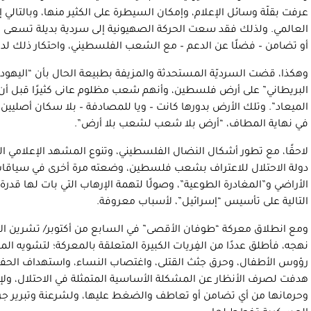
عرفت بقلّة وسائل الإعلام، وإمكان السيطرة على الكثير منها، وبالتالي إ
العالمي. ولذلك فقد سعت الحركة الصهيونية إلى سردية بديلة تسعى م
أو تضامن – فضلًا عن الدعم – مع الشعب الفلسطيني، واحتكار ذلك لدول
وهكذا، قضت السرديّة المستحدثة والمزيفة بطبيعة الحال بأن “اليهود
البريطاني” على أرض فلسطين، وأنهم شعب مظلوم عانى كثيرًا قبل أن ي
الميعاد”. وتلك الأرض بدورها كانت – ويا للمصادفة – بلا سكان أصليين
في نهاية المطاف، “أرض بلا شعب لشعب بلا أرض”.
لاحقًا، مع تطور أشكال النضال الفلسطيني، وتنوع المشهد الإعلامي ا
دولة الاحتلال للاعتراف بشعب فلسطين، وضعته مرة أخرى في سياقات 
الأراضي و”المغادرة الطوعية”، وصولًا لتهمة الإرهاب التي بات لها قد
التالية على تأسيس “إسرائيل”، لأسباب معروفة.
ومع انطلاق معركة “طوفان الأقصى” في السابع من أكتوبر/ تشرين الأو
نهجه، فأطلق عددًا من الفِريات الكبيرة المتعلقة بالمعركة؛ لتشويه ا
رؤوس الأطفال، وحرق جثث القتلى، واغتصاب النساء، واستهداف الحفل 
هدفت لصرف الأنظار عن المشكلة الأساسية المتمثلة في الاحتلال، ولإ
وحرمانها من أي تضامن أو تعاطف والضغط عليها، ولشرعنة وتبرير جرائم