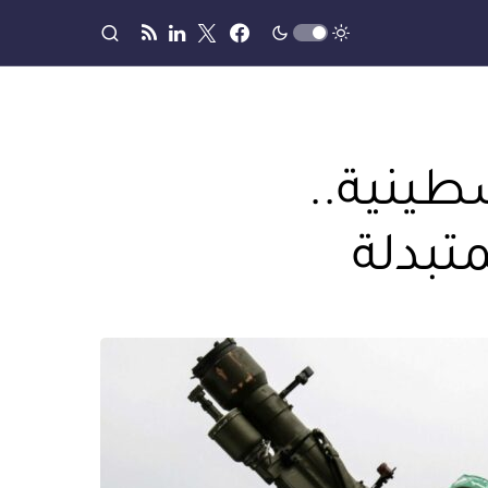
طينية..
تبدلة