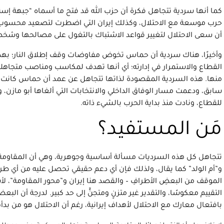
كما أنها سردية تتجاهل فكرة أن حزب الله قد فتح ما أسماه “جبهة إسن
حرب موسعة مع الاحتلال، وكذلك إيران التي اضطرت لتصعيد محسوب مع
أن سعى الاحتلال لتغيير قواعد الاشتباك بالتغول على مصالحها وشخصيا
وأخيرًا، هناك سردية أن حماس تخوض مفاوضات وقف إطلاق النار؛ ب
القطاع والاستمرار في إدارته؛ أي أنها تهدف لمكاسب ومناصب متجاهلة ا
منها. هذه السردية المقصودة لذاتها تتجاهل عن عمد أن حماس كانت 
سابق، ودعمت مسار الوفاق الداخلي والانتخابات التي ألغاها أبو مازن، 
للقطاع، ونادت منذ بداية الحرب بالشيء ذاته.
مَن المستفيد؟
تتجاهل كل هذه السرديات مسألة أساسية وجوهرية، وهي أن المقاومة
و”أم الولد” كما يقال، ولذلك فإن أي دعم حقيقي تحصل عليه من أي ط
الموقف من البعضِ الأطرافِ – والقصد هنا إيران و”محور المقاومة”، ل
التقييم معكوسًا، والتقدير غير متزنٍ ومتجنٍّ إلى حد كبير. لدرجة أن الب
بافتعال معارك مع الاحتلال لأهداف إيرانية، رغم أن الاحتلال هو من بدأ