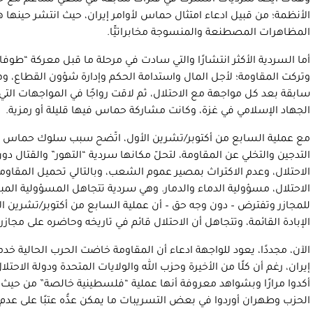
وهناك أيضًا سرديات انتشرت في فترات سابقة في سعي للتناغم مع ح
الأنظمة؛ من قبيل ادعاء امتثال حماس لأوامر إيران، حيث انتشر حين
المظاهرات المصطنعة والمنسوجة مخابراتيًّا.
أما السردية الأكثر انتشارًا والتي سادت في مرحلة ما قبل معركة “طوفان
وتركت المقاومة؛ لأجل المال واستدامة الحكم وإدارة شؤون القطاع، 
سابقة بعد كل مواجهة مع الاحتلال، ثم لاقت رواجًا في المواجهات التي
الجهاد الإسلامي في غزة، وكانت مشاركة حماس فيها قليلة أو رمزية.
مع عملية السابع من أكتوبر/تشرين الأول، اتّضح سبب سلوك حماس ه
التدجين والتخلي عن المقاومة، لتحلّ مكانها سردية “التهور” والقتال
الاحتلال، وعدم الاكتراث بمصير عموم الشعب، وبالتالي تحميل المقاوم
الاحتلال، مسؤولية الدماء والدمار. وهي سردية تتجاهل المسؤولية المباش
للمجازر وتفترض – دون وجه حق – أن عملية السابع من أكتوبر/تشرين 
الإبادة القائمة، وتتجاهل أن الاحتلال قائم في تاريخه وحاضره على مجازر 
الآن، مجددًا، يعود للواجهة ادعاء أن المقاومة خاضت الحرب الحالية خدم
إيران، رغم أن كلًا من الأخيرة وحزب الله والولايات المتحدة ودولة الاحت
أكدوا مرارًا وبشواهد معروفة أنها عملية “فلسطينية خالصة” من حيث 
الحزب وطهران أوردوا في بعض التسريبات ما يمكن عدُّه عتبًا على عدم