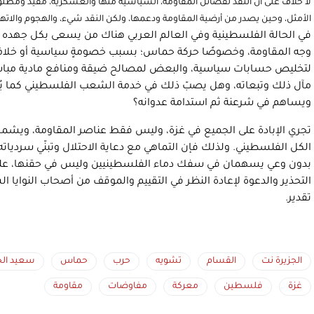
لا خلاف على أن النقد لفصائل المقاومة، السياسية منها والعسكرية، مفيد ومطل
الأمثل، وحين يصدر من أرضية المقاومة ودعمها، ولكن النقد شيء، والهجوم والاتها
في الحالة الفلسطينية وفي العالم العربي هناك من يسعى بكل جهده و
وجه المقاومة، وخصوصًا حركة حماس؛ بسبب خصومةٍ سياسية أو خلاف 
لتخليص حسابات سياسية، والبعض لمصالح ضيقة ومنافع مادية مباشرة
مآل ذلك وتبعاته، وهل يصبّ ذلك في خدمة الشعب الفلسطيني كما يُظن 
ويساهم في شرعنة ثم استدامة عدوانه؟
تجري الإبادة على الجميع في غزة، وليس فقط عناصر المقاومة، ويشمل 
الكل الفلسطيني. ولذلك فإن التماهي مع دعاية الاحتلال وتبنّي سرديا
بدون وعي يسهمان في سفك دماء الفلسطينيين وليس في حقنها، على 
التحذير والدعوة لإعادة النظر في التقييم والموقف من أصحاب النوايا ال
تقدير.
الجزيرة نت
القسام
تشويه
حرب
حماس
سعيد الح
غزة
فلسطين
معركة
مفاوضات
مقاومة