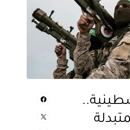
طينية..
تبدلة