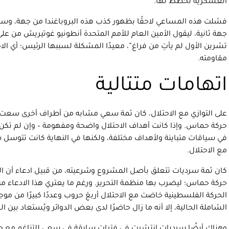
العسكرية تخطط لها.
فشلت هذه المساعي لاحقًا بظهور كذب هذه البروباغندا من جهة، وسفور
جهة ثانية، ليقول الأمين العام للأمم المتحدة أنطونيو غوتيريش من على م
تشرين الأول لم يأتِ من فراغ”، معيدًا المشكلة لسببها الرئيس؛ أي الا
مقاومته.
اتهامات متتالية
على التوازي مع الاحتلال، كان ثمة سعي مشابه من أطراف أخرى سعت ل
حركة حماس. وإذا كانت أهداف الاحتلال واضحة ومفهومة – وإن لم تكن 
في سياقات متباينة ولأهداف مختلفة، ولكنها في النهاية كانت تتوسل س
مع الاحتلال.
كان ثمة سرديات تتعلق بأصل المشروع وشرعيته، من قبيل ادعاء أن ال
حركة حماس؛ ليضرب بها منظمة التحرير. ورغم ما يعتري هذا الادعاء م
الحركة الفلسطينية خاضت مع الاحتلال أربعَ حروب وعددًا كبيرًا من مو
الشاملة الحالية، إلا أنه ما زال حاضرًا لدى بعض الدوائر ويُستعاد بين الح