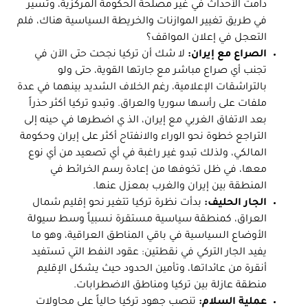
دامت الأحداث في غير مصلحة الحكومة المركزية، وتسير
في طريق تغيير الموازنات والخريطة السياسية هناك، فلم
التعجل في إعلان المواقف؟
الصراع مع إيران:
لا شك أن تركيا نجحت حتى الآن في
تجنب أي صراع مباشر مع جارتها القوية، حتى ولو
بالتراشقات الإعلامية، رغم الخلاف الشديد بينهما في عدة
ملفات على رأسها سوريا والعراق. وتبدو تركيا أكثر حذراً
بعد الاتفاق الغربي مع إيران، الذ ي اضطرها في حينه إلى
التراجع خطوة نحو الوراء والانفتاح أكثر على إيران وحكومة
المالكي، ولذلك تبدو غير راغبة في أي تصعيد من أي نوع
معها، في ظل تخوفها من إعادة رسم الخرائط في
المنطقة بين إيران والغرب بمعزل عنها.
الجار الحليف:
بدأت نظرة تركيا تتغير نحو إقليم شمال
العراق، كمنطقة سياسية مستقرة نسبياً وسط سيولة
الأوضاع السياسية في باقي المناطق العراقية، وهو ما
يفيد الجار التركي في نقطتين: عقود النفط التي تستفيد
أنقرة من عائداتها، وتأمين الحدود حيث يشكل الإقليم
منطقة عازلة بين تركيا ومناطق الاضطرابات.
عملية السلام:
تنصب جهود تركيا حالياً على محاولات