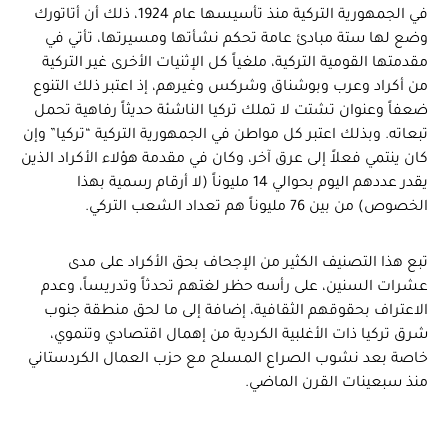
في الجمهورية التركية منذ تأسيسها عام 1924، ذلك أن أتاتورك
وضع لها ستة مبادئ عامة تحكم نشأتها ومسيرتها، تأتي في
مقدمتها القومية التركية، ملغياً كل الإثنيات الأخرى غير التركية
من أكراد وعرب وبوشناق وشركس وغيرهم، إذ اعتبر ذلك التنوع
ضعفاً وعنوان تشتت لا تملك تركيا الناشئة حديثاً رفاهية تحمل
تبعاته. وبذلك اعتبر كل مواطن في الجمهورية التركية “تركيا” وإن
كان ينتمي فعلاً إلى عرق آخر، وكان في مقدمة هؤلاء الأكراد الذين
يقدر عددهم اليوم بحوالي 14 مليوناً (لا أرقام رسمية بهذا
الخصوص) من بين 76 مليوناً هم تعداد الشعب التركي.
تبع هذا التصنيف الكثير من الإجحاف بحق الأكراد على مدى
عشرات السنين، على رأسه حظر لغتهم تحدثاً وتدريساً، وعدم
الاعتراف بحقوقهم الثقافية، إضافة إلى ما لحق منطقة جنوب
شرق تركيا ذات الأغلبية الكردية من إهمال اقتصادي وتنموي،
خاصة بعد نشوب الصراع المسلح مع حزب العمال الكردستاني
منذ سبعينات القرن الماضي.