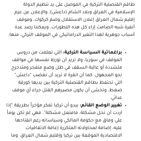
طاقم القنصلية التركية في الموصل على يد تنظيم الدولة
الإسلامية في العراق وبلاد الشام (داعش)، والإعلان عن عزم
إقليم شمال العراق إعلان الاستقلال وضم كركوك، وموقف
أنقرة شبه الصامت إزاء كل هذه التطورات. ويمكننا رصد عدة
أسباب جوهرية لهذا التغير الدراماتيكي في الموقف التركي، منها:
براغماتية السياسة التركية:
التي تعلمت من دروس
الموقف في سوريا، ولا تريد أن تورط نفسها في مواقف
متشددة أو عالية السقف في ظل وضع متفجر ومتدحرج
نحو المجهول. كما أن انقرة لا تريد أن تغضب “داعش”
التي تحتفظ بطاقم القنصلية التركية بين يديها كورقة
ضغط، وتخشى أن يكون مصيرهم القتل جراء أي موقف
عدائي.
تغيير الوضع القائم:
يبدو أن تركيا تفكر مؤخراً بطريقة “إذا
أردت أن تحل مشكلة، فافتعل مشكلة”، فهي لم تكن يوماً
على وفاق مع حكومة المالكي وسياساته رغم انفتاحها
عليه، إضافة لمحاولاته المتكررة إعاقة الاتفاقيات
الاقتصادية الموقعة بين تركيا وإقليم شمال العراق. وما