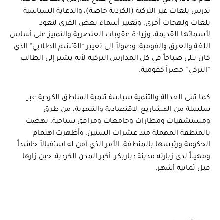
عام 2013، والتي تضمنت السماح بفتح مدارس ومعاهد خاصة
تدرس بلغات غير التركية (الكردية خاصة)، والدعاية السياسية
بلغات ولهجات أخرى، وتغيير أسماء بعض القرى لتعود
لأسمائها القديمة، وزيادة عقوبات العنصرية والتمييز على أساس
اللغة والعرق والقومية، وصولاً إلى تغيير “القـَسَم الطلابي” الذي
كان يتلى صباحاً في كل المدارس التركية لأنه يشير إلى الطالب
“التركي” حصراً كقومية.
كما تبنى العدالة والتنمية سياسة تنمية المناطق الكردية عبر
سلسلة من المشاريع الاقتصادية والتنموية، من طرق
ومستشفيات ومطارات وجامعات ومرافق سياحية، نهضت
بالمنطقة المهملة منذ عشرات السنين، وأظهرت اهتمام
الحكومة ورئيسها بالمنطقة، الأمر الذي أمن له استقبالاً حاشداً
ومهيباً لدى زيارته مدينة دياربكر، أكبر المدن الكردية، حين زارها
قبل ثمانية أشهر.