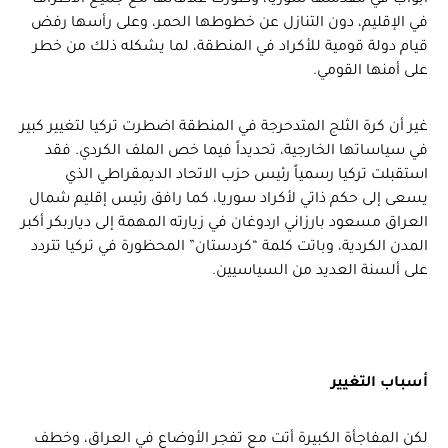
أبواب في مقدمتها سوريا، وطورت علاقاتها مع جميع الأطراف
في الإقليم، دون التنازل عن خطوطها الحمر، وعلى رأسها رفض
قيام دولة قومية للأكراد في المنطقة، لما يشكله ذلك من خطر
على أمنها القومي.
غير أن كرة الثلج المتدحرجة في المنطقة اضطرت تركيا لتغيير كبير
في سياساتها الخارجية، تحديداً فيما خص الملف الكردي. فقد
استقبلت تركيا رسمياً رئيس حزب الاتحاد الديمقراطي الذي
يسعى إلى حكم ذاتي لأكراد سوريا، كما رافق رئيس إقليم شمال
العراق مسعود بارزاني اردوغان في زيارته المهمة إلى دياربكر أكبر
المدن الكردية، وباتت كلمة “كردستان” المحظورة في تركيا تتردد
على ألسنة العديد من السياسيين.
أسباب التغيير
لكن المفاجأة الكبيرة أتت مع تفجر الأوضاع في العراق، وخطف