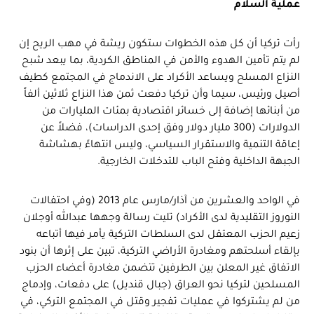
عملية السلام
رأت تركيا أن كل هذه الخطوات ستكون ريشة في مهب الريح إن
لم يتم تأمين الهدوء والأمن في المناطق الكردية، بما يبعد شبح
النزاع المسلح ويساعد الأكراد على الاندماج في المجتمع كطيف
أصيل ورئيس، سيما وأن تركيا دفعت ثمن هذا النزاع ثلاثين ألفاً
من أبنائها إضافة إلى خسائر اقتصادية بمئات المليارات من
الدولارات (300 مليار دولار وفق إحدى الدراسات)، فضلاً عن
إعاقة التنمية والاستقرار السياسي، وليس انتهاءً بهشاشة
الجبهة الداخلية وفتح الباب للتدخلات الخارجية.
في الواحد والعشرين من آذار/مارس عام 2013 (وفي احتفالات
النوروز التقليدية لدى الأكراد) تليت رسالة وجهها عبدالله أوجلان
زعيم الحزب المعتقل لدى السلطات التركية يأمر فيها أتباعه
بإلقاء أسلحتهم ومغادرة الأراضي التركية، تبين على إثرها أن بنود
الاتفاق غير المعلن بين الطرفين تتضمن مغادرة أعضاء الحزب
المسلحين لتركيا نحو العراق (جبال قنديل) على دفعات، وإدماج
من لم يشتركوا في عمليات تفجير وقتل في المجتمع التركي، في