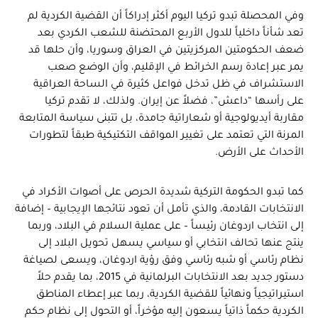
وفي المحصلة تبدو تركيا اليوم أكثر إدراكاً أن القضية الكردية لم
تعد شأناً داخلياً للدول الأربع المحتضنة للشعب الكردي بعد
ضعف الحكومتين المركزيتين في العراق وسوريا، وأن حلها قد
يمر عبر إعادة رسم الخرائط في الإقليم، وأن الوضع صعب
الاستشراف في ظل تدخل فواعل كثيرة في الساحة العراقية
على رأسها “داعش”، فضلاً عن إيران. ولذلك، لا تقدم تركيا
مقاربة أيديولوجية أو شعاراتية جامدة، بل تتبنى سياسة المتابعة
المرنة التي تعتمد على تغيير المواقف التكتيكية طبقاً لتطورات
الأحداث على الأرض.
كما تبدو الحكومة التركية شديدة الحرص على أصوات الأكراد في
الانتخابات القادمة، والذي تأمل أن تعود نتائجها الإيجابية – إضافة
إلى انتخاب اردوغان رئيساً – على عملية السلام في البلاد، وربما
ينتج عنها تحالف انتخابي أو سياسي يسهل تحويل البلاد إلى
نظام رئاسي أو شبه رئاسي وفق رؤية اردوغان، ويسعى لصياغة
دستور جديد بعد الانتخابات البرلمانية في 2015، بما يقدم حلاً
استيراتيجياً ونهائياً للقضية الكردية، ربما عبر إعطاء المناطق
الكردية حكماً ذاتياً يسعون إليه مؤخراً، أو التحول إلى نظام حكم