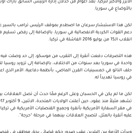
الأبرز والأكبر لتركيا، بعد أعوام من خذلان إدارة الرئيس السابق باراك أو
بالأوضاع في سوريا.
لكن هذا الاستبشار سرعان ما اصطدم بموقف الرئيس ترامب بالسير على
دعم القوات الكردية الانفصالية في سوريا، بالإضافة إلى رفض تسليم فتح
انقلاب الـ15 من يوليو 2016 الفاشلة في تركيا.
هذه التصرفات دفعت أنقرة إلى التقرب من موسكو، إلى حد وصلت فيه ا
واحدة في سوريا بعد سنوات من الاختلاف، بالإضافة إلى تزويد روسيا لترك
حلف الناتو في خمسينيات القرن الماضي، بأنظمة دفاعية، الأمر الذي اع
في روسيا تهديداً له.
لكن ما لم يكن في الحسبان وعلى الرغم ممَّا حدث أن تصل العلاقات بين
في مقر السفارة الأمريكية بأنقرة وجميع القنصليات الأمريكية في تركيا، 
عليه أنقرة بالمثل، لتصبح العلاقات بينهما في مرحلة “حرجة”.
وبدأت الأزمة بين البلدين عقب صدور حكم قضائي بحق موظف في قنصلية