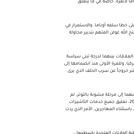
باما لأنقرة، خاصة في ما يتعلق
 خطا سلفه أوباما، والاستمرار في
 الله غولن المتهم بتدبير محاولة
لعلاقات بينهما لدرجة تبني سياسة
يا، وللمرة الأولى منذ انضمامها إلى
تبر خروجاً عن سرب الحلف الذي يرى
هما إلى مرحلة مشوبة بالتوتر، لم
تشهد مثيلاً منذ عقود، حين أعلنت الولايات المتحدة، الاثنين، 9 أكتوبر 2017، تعليق جميع خدمات التأشيرات
باستثناء المهاجرين، الأمر الذي ردت
 الولايات المتحدة بإسطنبول،