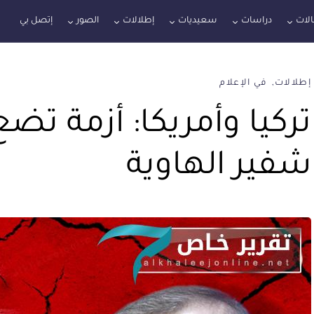
لات
دراسات
سعيديات
إطلالات
الصور
إتصل بي
إطلالات
في الإعلام
تركيا وأمريكا: أزمة تض
شفير الهاوية