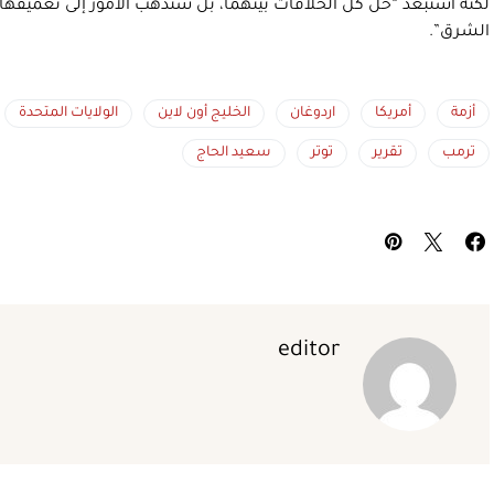
لكنه استبعد “حل كل الخلافات بينهما، بل ستذهب الأمور إلى تعميقها، م
الشرق”.
أزمة
أمريكا
اردوغان
الخليج أون لاين
الولايات المتحدة
ترمب
تقرير
توتر
سعيد الحاج
editor