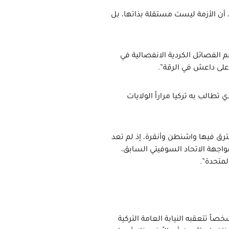
 أن الأزمة ليست مستقلة بذاتها، بل
 الفصائل الكردية الانفصالية في
على داعش في الرقة”.
طالب به تركيا مراراً الولايات
رق فيها واشنطن وأنقرة، إذ لم تعد
 مواجهة الاتحاد السوفيتي السابق،
لمتحدة”.
ييت” التركية اليومية ذكرت الاثنين 9 أكتوبر 2017، أن شخصاً تتعقبه النيابة العامة التركية