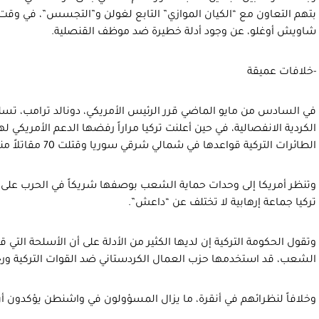
بتهم التعاون مع “الكيان الموازي” التابع لغولن و”التجسس”، في وقت أع
شاويش أوغلو، عن وجود أدلة خطيرة ضد موظف القنصلية.
-خلافات عميقة
في السادس من مايو الماضي قرر الرئيس الأمريكي، دونالد ترامب، ت
الكردية الانفصالية، في حين أعلنت تركيا مراراً رفضها الدعم الأمريكي
الطائرات التركية قواعدها في شمالي شرقي سوريا وقتلت 70 مقاتلاً منهم.
وتنظر أمريكا إلى وحدات حماية الشعب بوصفها شريكاً في الحرب على
تركيا جماعة إرهابية لا تختلف عن “داعش”.
وتقول الحكومة التركية إن لديها الكثير من الأدلة على أن الأسلحة التي 
الشعب، قد استخدمها حزب العمال الكردستاني ضد القوات التركية ور
وخلافاً لنظرائهم في أنقرة، ما يزال المسؤولون في واشنطن يؤكدون أ