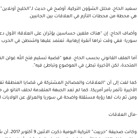
سعيد الحاج، محلل الشؤون التركية، أوضح في حديث لـ”الخليج أونلاين”،
هي محطة من محطات التأزم في العلاقات بين الجانبين.
وأضاف الحاج: إن “هناك ملفين حساسين يؤثران على العلاقة؛ الأول دعم
سوريا؛ ففي وقت تراها أنقرة إرهابية، تعتمد عليها واشنطن في الحرب 
أما الملف القانوني بحسب الحاج، فهو “قضية تسليم فتح الله غولن الذي ت
المتحدة، لكن الأخيرة تبطئ في الموضوع وتباطئ فيه”.
كما لفت إلى أن “العلاقات والمصالح المشتركة في قضايا المنطقة تفت
الأخيرة تأتمر بأمر أمريكا، كما لم تعد الجبهة المتقدمة لحلف الناتو في
ومن ثم بات لها رؤية مستقلة واضحة في سوريا والعراق عن الولايات ا
-مآل العلاقات
وكانت صحيفة “حر