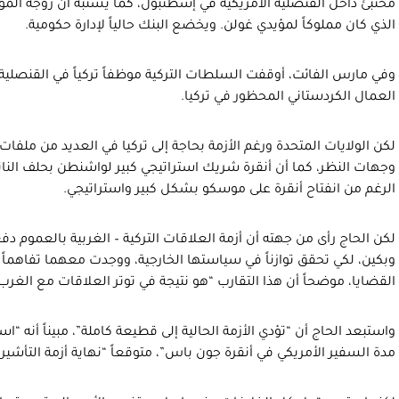
مختبئ داخل القنصلية الأمريكية في إسطنبول، كما يشتبه أن زوجة المو
الذي كان مملوكاً لمؤيدي غولن. ويخضع البنك حالياً لإدارة حكومية.
وفي مارس الفائت، أوقفت السلطات التركية موظفاً تركياً في القنصلية
العمال الكردستاني المحظور في تركيا.
لكن الولايات المتحدة ورغم الأزمة بحاجة إلى تركيا في العديد من ملفا
وجهات النظر، كما أن أنقرة شريك استراتيجي كبير لواشنطن بحلف الن
الرغم من انفتاح أنقرة على موسكو بشكل كبير واستراتيجي.
لكن الحاج رأى من جهته أن أزمة العلاقات التركية – الغربية بالعموم د
وبكين، لكي تحقق توازناً في سياستها الخارجية، ووجدت معهما تفاهماً
القضايا، موضحاً أن هذا التقارب “هو نتيجة في توتر العلاقات مع الغرب
واستبعد الحاج أن “تؤدي الأزمة الحالية إلى قطيعة كاملة”، مبيناً أنه “اس
مدة السفير الأمريكي في أنقرة جون باس”، متوقعاً “نهاية أزمة التأشي