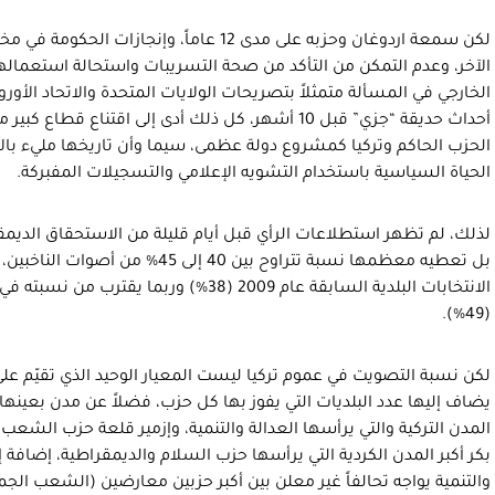
لكن سمعة اردوغان وحزبه على مدى 12 عاماً، وإنج
الآخر، وعدم التمكن من التأكد من صحة التسريبات واستحالة استعمالها 
الخارجي في المسألة متمثلاً بتصريحات الولايات المتحدة والاتحاد الأورو
أحداث حديقة “جزي” قبل 10 أشهر، كل ذلك أدى إلى اقتنا
الحزب الحاكم وتركيا كمشروع دولة عظمى، سيما وأن تاريخها مليء بالا
الحياة السياسية باستخدام التشويه الإعلامي والتسجيلات المفبركة.
لذلك، لم تظهر استطلاعات الرأي قبل أيام قليلة من الاستحقاق الديمقراطي
بل تعطيه معظمها نسبة تتراوح بين 40 إلى
(49%).
لكن نسبة التصويت في عموم تركيا ليست المعيار الوحيد الذي تقيّم على
يضاف إليها عدد البلديات التي يفوز بها كل حزب، فضلاً عن مدن بعينها
المدن التركية والتي يرأسها العدالة والتنمية، وإزمير قلعة حزب الشعب
بكر أكبر المدن الكردية التي يرأسها حزب السلام والديمقراطية، إضافة إ
والتنمية يواجه تحالفاً غير معلن بين أكبر حزبين معارضين (الشعب الجم