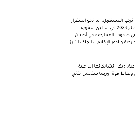
تركيا المستقبل، إما نحو استقرار
العدالة والتنمية في قيادة المشهد السياسي نحو تحقيق رؤية وأهداف عام 2023 في الذكرى المئوية
لي في صفوف المعارضة في أحسن
ية والدور الإقليمي، الملف الأبرز
ية، وبكل تشابكاتها الداخلية
ونقاط قوة، وربما ستحمل نتائج