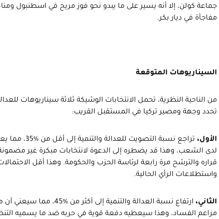
جماعة كولن، إلا أنه يسير على ما يبدو نحو فوز مريح في اسطنبول وم
مفاجأة في ديار بكر.
السيناريوهات المتوقعة
من الناحية النظرية، تحمل الانتخابات الوشيكة ثلاثة سيناريوهات للعدالة 
تحدد وجهة ومصير تركيا في المستقبل القريب:
الأول،
تراجع نسبة التصوي
لدى الشعب، وهذا قد يضطره إلى الدعوة لانتخابات مبكرة غير مضمونة ال
قراره والترشح مرة رابعة لرئاسة الحزب والحكومة. وهذا أقل الاحتما
واستطلاعات الرأي الحالية.
الثاني،
ارتفاع نسبة العدالة والتنمية إل
مزاعم الفساد، وهذا سيعطيه دفعة قوية في حربه ضد ما يسميه التن