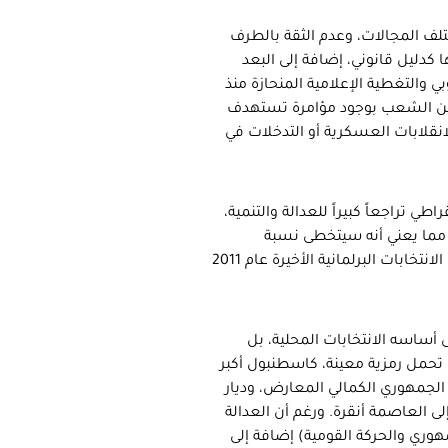
ازات الحكومة في مختلف المجالات، وعدم الثقة بالطرف
كدليل قانوني، إضافة إلى البعد
بي والتغطية الإعلامية المنحازة منذ
ع قطاع كبير من الشعب بوجود مؤامرة تستهدف
نقلابات العسكرية أو التدخلات في
 تراجعاً كبيراً للعدالة والتنمية،
 45% من أصوات الناخبين، مما يعني أنه سيتخطى نسبة
الانتخابات البلدية السابقة عام 2009 (38%) وربما يقترب من نسبته في الانتخابات البرلمانية الأخيرة عام 2011
 أساسه الانتخابات المحلية، بل
 تحمل رمزية معينة، كاسطنبول أكبر
 الجمهوري الكمالي المعارض، وديار
لى العاصمة أنقرة. ورغم أن العدالة
هوري والحركة القومية) إضافة إلى