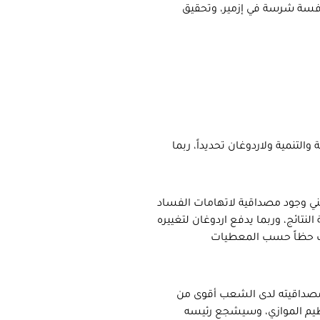
نافسة شرسة في إزمير، وتحقيق
والتنمية ولاردوغان تحديداً، ربما
ت للعدالة والتنمية إلى أقل من %35، مما يعني وجود مصداقية لاتهامات الفساد
نتائج، وربما يدفع اردوغان لتغييره
لات حظاً حسب المعطيات
ى أكثر من %45، مما سيعني أن مصداقيته لدى الشعب أقوى من
ظيم الموازي، وسيشجع رئيسه