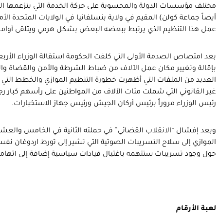
مختلف مؤسسات الدولة والمحسوبة على حركة الخدمة التي يتزعمها الد
أيضاً جماعة كولن) المقيم في ولاية بنسلفانيا في الولايات المتحدة ال
عمل هذا التنظيم الذي يرتبط ببعضه البعض بشكل هرمي ويتلقى أوامره
بعد امتصاص الصدمة الأولى التي كلفت الحكومة استقالة الوزراء الأرب
بإقالة وتغيير مكان عمل الآلاف من ضباط الشرطة والأمن والقضاة وال
العديد من الملفات التي أظهرت خطورة التنظيم الموازي والخطط التي 
غير القانوني التي شملت مئات الآلاف من المواطنين على رأسهم كبار رج
رئيس الوزراء مروراً برئيس أركان الجيش ورئيس جهاز الاستخبارات.
وبعد إفشال “الانقلاب القضائي” في حملته الثانية في الخامس والعش
الموازي إلى سلاح التسريبات الصوتية التي تشير إلى تورط اردوغان ن
حول وجود تسريبات ستتهمه باغتيال قيادات سياسية إضافة إلى اتهاما
لعبة الأرقام