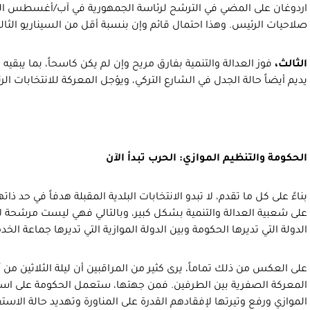
اردوغان على المضي في الترشح لرئاسة الجمهورية في آب/أغسطس القا
صلاحيات الرئيس. وهذا احتمال قائم وإن بنسبة أقل من السيناريو الثال
الثالث،
فوز العدالة والتنمية بفارق مريح وإن لم يكن كاسحاً، بما يبق
يديم أيضاً حالة الجدل في الشارع التركي، ويؤجل المعركة للانتخابات ا
الحكومة والتنظيم الموازي: الحرب تبدأ الآن
بناءً على كل ما تقدم، لا تبدو الانتخابات البلدية المقبلة هدفاً في حد ذا
على شعبية العدالة والتنمية بشكل كبير، وبالتالي فهي ليست مرشحة 
الدولة التي تديرها الحكومة وبين الدولة الموازية التي تديرها جماعة الخد
على العكس من ذلك تماماً، يرى كثير من المراقبين أن ليلة الثلاثين م
المعركة الصفرية بين الطرفين. فمن جهتها، ستعمل الحكومة على استمر
الموازي ورفع وتيرتها لإفقادهم القدرة على المناورة وتهديد حالة الاس