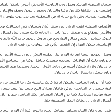
مساء الجمعة الفائت، وصل وزير الخارجية الأمريكي أنتوني بلينكن للعاص
إقليمية يزور خلالها كلا من
تركيا
واليونان ومصر والأردن وقطر والإمارات
والضفة الغربية، وهي رابع جولة له في للمنطقة منذ بدء حرب طوفان ا
الأهداف المعلنة لهذه الزيارة يبرز منها اثنان رئيسان؛ كبح احتمالا
والأمني لقطاع
غزة
بعدها. ومن باب أن الزيارة كانت مقررة قبل اغتيال
لحركة
حماس
الشيخ صالح العاروري في بيروت وتوعد حزب الله بالرد وبا
الإقليمية، يمكن القول إن الهدف الثاني هو الأولوية في هذه الزيارة.
وقبل الخوض فيما اقترحه الوزير على نظيره التركي وبم رد عليه الأخير، 
بالزيارة؛ ذلك أن الولايات المتحدة تعمدت تجاهل تركيا في الأسابيع ال
بأردوغان ولا زار بلينكن أنقرة في زيارته الأولى. لاحقا، وتحديدا بعد الا
زيارة بلينكن واتصال بايدن بأردوغان.
كما أن الزيارة السابقة لبلينكن لتركيا كانت عاصفة بكل ما للكلمة من 
لغة جسد وزير الخارجية التركي هاكان فيدان، الذي تجنب عن عمد تقبيل أ
معه مؤتمرا صحافيا، كما خرج البيان الصحافي لكلا الجانبين مغايرا للآ
أعمال الزيارة ووجهات النظر المتعلقة بها.
هذه المرة كان اللقاء مختلفا، فغابت الحدّة والتوتر، كما أن الوزير الأمر