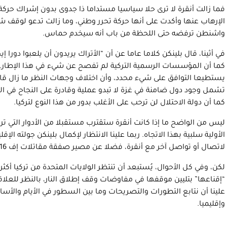
فما زالت أنقرة لا ترى حلا سياسيا مستداما ذا جدوى بدون إشراك حر
الإرهاب عنها وأكدت على أنها حركة تحرر وطني، وما زالت تدعو لوقف شا
واشنطن ترفضه حتى اللحظة من باب أنه سيخدم حماس.
في أثينا، قال بلينكن كلاما عاما عن أن “الأتراك يريدون أن يلعبوا دورا إي
كما أن المؤسسات الرسمية التركية لم تفصح عن شيء في هذا الإطار. وبا
يستطيعا التوافق على شيء محدد، وأن اختلاف وجهات النظر ما زال قائما.
تشمل وجود دول ضامنة في غزة لا تبدو عملية وقادرة على النجاح في ا
كما أن دولة الاحتلال لن ترحب على الأغلب بدور من هذا النوع لتركيا.
ليس من الواضح ما إذا كانت أنقرة ستقترب مستقبلا من الأدوار التي 
الأولية سلبية بهذا الاتجاه. ربما علينا الانتظار لإكمال بلينكن جولته الإق
لاتصال أو تواصل آخر مع أنقرة، فضلا عن مصير صفقة مقاتلات إف 16 وغيرها من العوامل.
لكن، وفي كل الأحوال، يُستبعد أن تنتظر الولايات المتحدة من تركيا أ
“إقناعها” بتليين موقفها في مفاوضات وقف إطلاق النار، بالنظر للعلاق
علينا أن نتابع التطورات والتصريحات وما بين السطور في الأيام والأساب
وإقليميا.