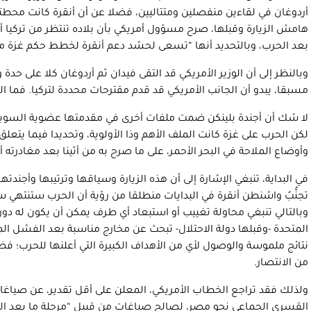
أردوغان في لقاءين منفصلين ومتتاليين، فضلا عن أن أنقرة كانت محطته
هامش الزيارة وقبلها، صرح مسؤول أمريكي بأن بلاده تنتظر من تركيا
بعد الحرب، وبالتحديد أنها “تسعى لحشد دعم أنقرة لخطط حكم غزة ما
وبالنظر إلى أن الوزير الأمريكي قد التقى فيدان ثم أردوغان كلا على حدة وبالتت
مسبقا، يبدو أن الجانب الأمريكي قد قدم مقترحات محددة لتركيا. فما ال
لكن الحرب على غزة كانت الملف الأهم وذا الأولوية، وتحديدا فيما يتع
وأوضاع الملاحة في البحر الأحمر، على ما صرح به من أثينا بعد مغادرته أن
في البداية، تنبغي الإشارة إلى أن هذه الزيارة وسياقها وترتيبها وأجندتها
تجنُّبُ واشنطن أنقرة في البدايات منطلقا من رؤية أن الحرب ستنتهي 
وبالتالي تنبغي محاولة تغييب أو استبعاد أي طرف يمكن أن يكون له دور م
المتحدة -وقبلها دولة الاحتلال- تبحث عن مخارج مناسبة بعد الفشل ال
نتائج ملموسة والوصول لأي من الأهداف الكبيرة التي أعلنها للحرب؛ فض
من الانتصار.
ولذلك فقد تراجع الخطاب الأمريكي، المعلن على أقل تقدير، عن صياغا
القسري الجماعي نحو مصر، لصالح صياغات من قبيل “مرحلة ما بعد الحر