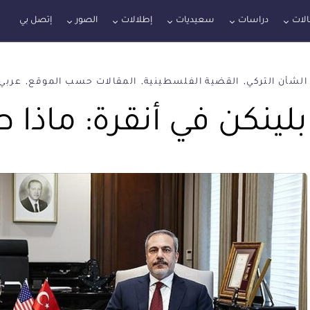
لات
دراسات
سعيديات
إطلالات
الصور
إتصل بي
الشأن التركي
القضية الفلسطينية
المقالات حسب الموقع
عربي 1
بلينكن في أنقرة: ماذا