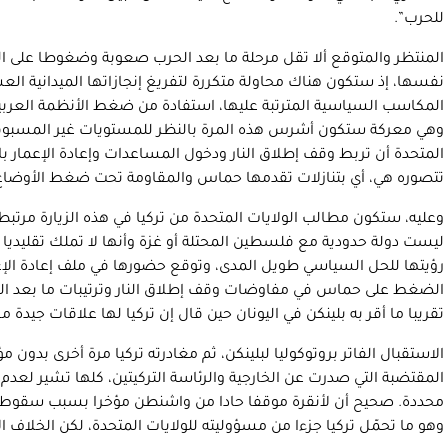
للحرب”.
المنتظر والمتوقع ألا تقل مرحلة ما بعد الحرب صعوبة وضغوطا على ا
نفسها، إذ ستكون هناك محاولة متكررة لتفريغ إنجازاتها الميدانية ا
المكاسب السياسية المترتبة عليها، استفادة من ضغط الأنظمة العربي
وهي معركة ستكون أشرس هذه المرة بالنظر للمستويات غير المسبوقة 
المتحدة أن تربط وقف إطلاق النار ودخول المساعدات وإعادة الإعمار 
تتصوره هي، أي بتنازلات تقدمها حماس والمقاومة تحت ضغط الأوضاع 
وعليه، ستكون مطالب الولايات المتحدة من تركيا في هذه الزيارة مرتبطة 
ليست دولة حدودية مع فلسطين المحتلة أو غزة وأنها لا تملك تقليديا دو
رؤيتها للحل السياسي طويل المدى، وتوقع حضورها في ملف إعادة الإع
الضغط على حماس في مفاوضات وقف إطلاق النار وترتيبات ما بعد ال
تقريبا ما أقر به بلينكن في اليونان حين قال إن تركيا لها علاقات جيدة 
الاستقبال الفاتر بروتوكوليا لبلينكن، ثم مغادرته تركيا مرة أخرى بدون
المقتضبة التي صدرت عن الخارجية والرئاسة التركيتين، كلها تشير لعد
محددة. صحيح أن لأنقرة موقفا حادا من واشنطن مؤخرا بسبب سقوط عدة
وهو ما تحمّل تركيا جزءا من مسؤوليته للولايات المتحدة، لكن الخلاف ا