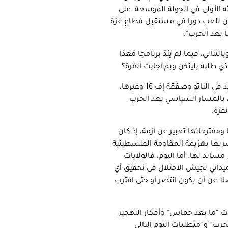
 الأولى في الجولة الموسعة. على
 أن تلعب دورا في مستقبل قطاع غزة
 بعد الحرب”.
الي، فيما لم يَبْدُ برنامجا مُعَدّا
ذي طلبه بلينكن وبم أجابت أنقرة؟
لا شك أن أجندة بلينكن ضمت ملفات أخرى في مقدمتها عضوية السويد في الناتو وصفقة إف 16 وغيرها،
لق بالمسار السياسي بعد الحرب
قرة.
 ومقترحاتها تعبير عن أزمة، إذ كان
سريعا بهزيمة المقاومة الفلسطينية
ساند لها. أما اليوم، فالولايات
ميداني لجيش الاحتلال في تحقيق أي
لا عن أن يكون انتصر أو حتى اقترب
ت “ما بعد حماس” وأفكار التهجير
ب” و”متطلبات اليوم التالي