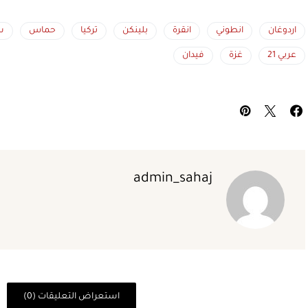
اردوغان
انطوني
انقرة
بلينكن
تركيا
حماس
س
عربي 21
غزة
فيدان
admin_sahaj
استعراض التعليقات (0)