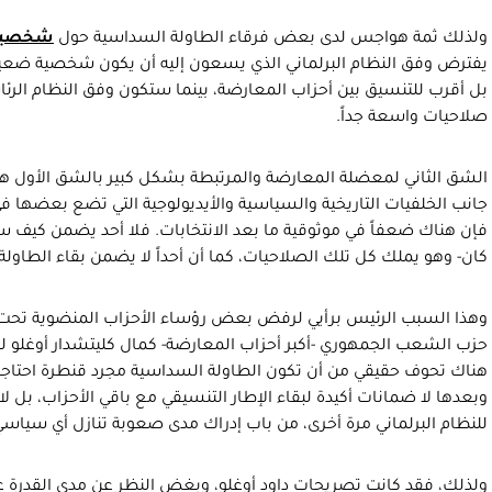
ولذلك ثمة هواجس لدى بعض فرقاء الطاولة السداسية حول
شخصية
يفترض وفق النظام البرلماني الذي يسعون إليه أن يكون شخصية ضعيف
بل أقرب للتنسيق بين أحزاب المعارضة، بينما ستكون وفق النظام الر
صلاحيات واسعة جداً.
الشق الثاني لمعضلة المعارضة والمرتبطة بشكل كبير بالشق الأول هو 
جانب الخلفيات التاريخية والسياسية والأيديولوجية التي تضع بعضها 
فإن هناك ضعفاً في موثوقية ما بعد الانتخابات. فلا أحد يضمن كيف سي
كان- وهو يملك كل تلك الصلاحيات، كما أن أحداً لا يضمن بقاء الطاو
وهذا السبب الرئيس برأيي لرفض بعض رؤساء الأحزاب المنضوية تحت 
حزب الشعب الجمهوري -أكبر أحزاب المعارضة- كمال كليتشدار أوغلو لل
هناك تحوف حقيقي من أن تكون الطاولة السداسية مجرد قنطرة احتاجها
وبعدها لا ضمانات أكيدة لبقاء الإطار التنسيقي مع باقي الأحزاب، بل ل
للنظام البرلماني مرة أخرى، من باب إدراك مدى صعوبة تنازل أي سياس
ولذلك، فقد كانت تصريحات داود أوغلو، وبغض النظر عن مدى القدرة عل