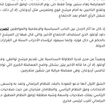
المعارضة زهاء ستين يوماً فقط حتى يوم الانتخابات (وفق الدستور) لتختا
وتقنع الناخبين به أمام مرشح قوي ومتمرس مثل أردوغان، إلا أن ذلك -
شغل الرأي العام بعد الاجتماع.
إذ كان ما أثار الجدل بين النخب السياسية والإعلامية والمواطنين
تصريح
داود أوغلو، الذي استضاف الاجتماع الأخير، والتي قال فيها إن المرشح 
بالحكم في حال فوزه، وإنما سيعود لرؤساء الأحزاب الستة في القرارات 
الدولة.
وبعيداً عن مدى قدرة الطاولة السداسية على تقديم مرشح توافقي، وفر
أوغلو، إلا أن ما قاله الأخير يبيّن بشكل واضح المعضلة الكبرى التي تو
تنافس أردوغان، وهي معضلة مركبة من شقّين متلازمين:
الشق الأول أنها تدعو للعودة بالبلاد للنظام البرلماني وتعد به وتسعى
الانتخابات وفق النظام الرئاسي. والنظامان متباينان من حيث صلاحيات
الرئاسي يملك صلاحيات واسعة وشبه مطلقة (وفق النظام المطبق حالياً 
البرلماني أقرب لرئيس فخري.