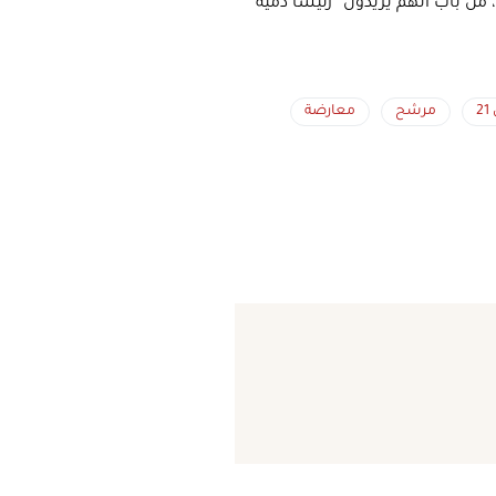
 من باب أنهم يريدون “رئيساً دمية”
2
مرشح
معارضة