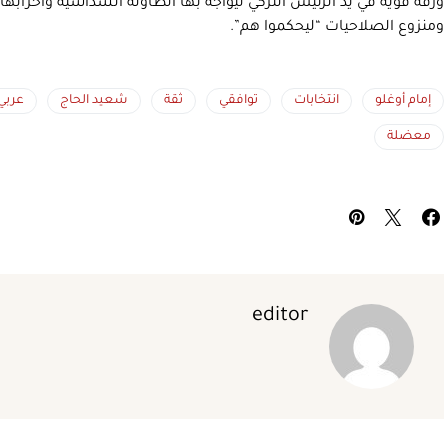
ورقة قوية في يد الرئيس التركي ليواجه بها الطاولة السداسية وأحزابها،
ومنزوع الصلاحيات “ليحكموا هم”.
إمام أوغلو
انتخابات
توافقي
ثقة
شعيد الحاج
عربي 1
معضلة
editor