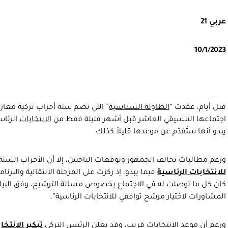
عربي 21
10/1/2023
قبل أيام، عقدت “
الطاولة السداسية
” التي تضم ستة أحزاب تركية معارض
اجتماعها التنسيقي العاشر قبل أشهر قليلة فقط من
الانتخابات
الرئاس
يبدو أنها ستُقدَّم عن موعدها قليلاً كذلك.
ورغم مطالبات تحالف الجمهور وتوقعات الناخبين، إلا أن الأحزاب ال
للانتخابات الرئاسية
فيما يبدو، إذ ركزت على المرحلة الانتقالية والبرن
كان كل ما توصلت له في الاجتماع بخصوص مسألة الترشيح، وفق البيان ا
المشاورات لاختيار مرشح توافقي للانتخابات الرئاسية”.
ورغم أن موعد الانتخابات قريب، وقد يعلن الرئيس التركي
تبكير الانتخا