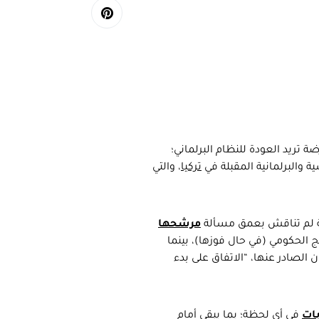
ة تريد العودة للنظام البرلماني؛
ية والبرلمانية المقبلة في
تركيا
، والتي
ستة لم تناقش بعمق مسألة
مرشحها
امج الحكومي (في حال فوزها)، بينما
لصادر عنها، “الاتفاق على بدء
بات
في أي لحظة؛ بما يبقي أمام