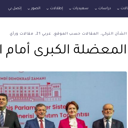
لات
دراسات
سعيديات
إطلالات
الصور
إتصل بي
الشأن التركي
المقالات حسب الموقع
عربي 21
مقالات ورأي
المعضلة الكبرى أمام ا