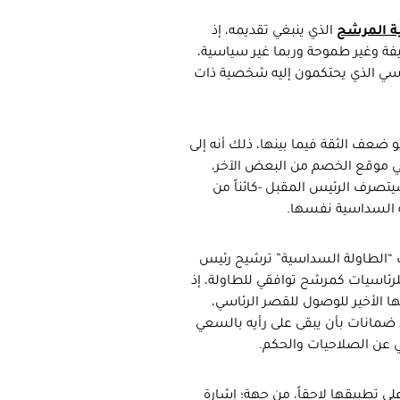
 المرشح
الذي ينبغي تقديمه، إذ
ة وغير طموحة وربما غير سياسية،
ئاسي الذي يحتكمون إليه شخصية ذات
ضعف الثقة فيما بينها، ذلك أنه إلى
في موقع الخصم من البعض الآخر،
تصرف الرئيس المقبل -كائناً من
لة السداسية نفسها.
“الطاولة السداسية” ترشيح رئيس
رئاسيات كمرشح توافقي للطاولة، إذ
 الأخير للوصول للقصر الرئاسي،
ا ضمانات بأن يبقى على رأيه بالسعي
ي عن الصلاحيات والحكم.
ى تطبيقها لاحقاً، من جهة؛ إشارة