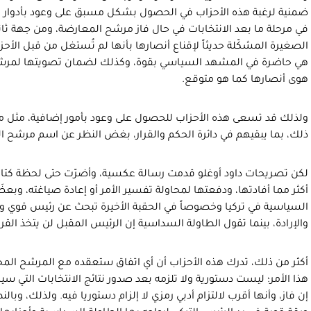
ضمنية لرغبة هذه الأحزاب في الحصول بشكل مسبق على وعود بأدوار معي
في مرحلة ما بعد الانتخابات في حال فاز مرشح المعارضة، ومن جهة ثان
الصغيرة المشكّلة حديثاً لإقناع أنصارها بأنها لم تُستغل من قبل الأحزا
هي حاضرة في المشهد السياسي بقوة، وكذلك لضمان تصويتها لمرشح 
هوى أنصارها كما هو متوقع.
ولذلك قد تسعى هذه الأحزاب للحصول على وعود بأمور إضافية، مثل مناص
ذلك، بما يبقيهم في دائرة الحكم والقرار، بغض النظر عن اسم مرشح ا
لكن تصريحات داود أوغلو قدمت رسالة عكسية، وأضرّت حتى لحظة كتاب
أكثر مما أفادتها، ودفعتها لمحاولة تفسير الأمر أو إعادة صياغته، وبعض
السياسية في تركيا وخصوصاً في الحقبة الأخيرة تبحث عن رئيس قوي و
والإرادة، بينما تقول الطاولة السداسية إن الرئيس المقبل لن يتخذ القر
أكثر من ذلك، تدرك هذه الأحزاب أن أي اتفاق ستعقده مع المرشح الم
هذا الأمر؛ ليست دستورية ولا تلزمه بعد صدور نتائج الانتخابات التي س
إن فاز، وأنها أقرب لالتزام أدبي رمزي لا إلزام دستوريا فيه. ولذلك، وب