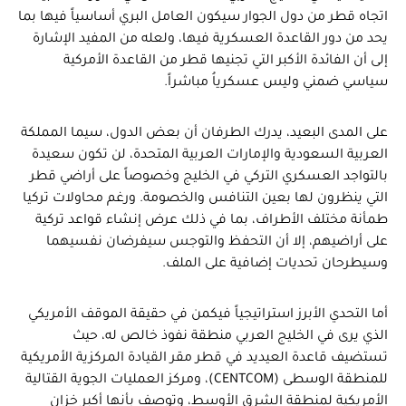
اتجاه قطر من دول الجوار سيكون العامل البري أساسياً فيها بما
يحد من دور القاعدة العسكرية فيها، ولعله من المفيد الإشارة
إلى أن الفائدة الأكبر التي تجنيها قطر من القاعدة الأمركية
سياسي ضمني وليس عسكرياُ مباشراً.
على المدى البعيد، يدرك الطرفان أن بعض الدول، سيما المملكة
العربية السعودية والإمارات العربية المتحدة، لن تكون سعيدة
بالتواجد العسكري التركي في الخليج وخصوصاً على أراضي قطر
التي ينظرون لها بعين التنافس والخصومة. ورغم محاولات تركيا
طمأنة مختلف الأطراف، بما في ذلك عرض إنشاء قواعد تركية
على أراضيهم، إلا أن التحفظ والتوجس سيفرضان نفسيهما
وسيطرحان تحديات إضافية على الملف.
أما التحدي الأبرز استراتيجياً فيكمن في حقيقة الموقف الأمريكي
الذي يرى في الخليج العربي منطقة نفوذ خالص له، حيث
تستضيف قاعدة العيديد في قطر مقر القيادة المركزية الأمريكية
للمنطقة الوسطى (CENTCOM)، ومركز العمليات الجوية القتالية
الأمريكية لمنطقة الشرق الأوسط، وتوصف بأنها أكبر خزان