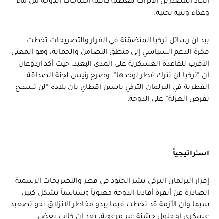
اتحاد المصدّرين الأتراك بتغطية كافية احتياجات الدوحة من ماء
وغذاء وبنية تحتية.
بيد أن رسائل تركيا المتضمَّنة في القرار والتصريحات تخطت
فكرة الدعم السياسي إلى منطق التضامن والحماية، وهو المعنى
الأقرب للقاعدة العسكرية على المدى البعيد، حيث أكد اردوغان
أن “تركيا لن تترك قطر لوحدها”، وصرح رئيس لجنة الصداقة
القطرية في البرلمان التركي ياسين أقطاي بأن بلاده “لن تسمح
بفرض العزلة” على الدوحة.
استراتيجياً
إقرار البرلمان التركي نشر الجنود في قطر والتصريحات الرسمية
الصادرة عن أنقرة أفادتا الدوحة معنوياً وسياسياً بشكل كبير،
سيما وأن الأزمة قد تخطت فيما يبدو مخاطر الانزلاق نحو تصعيد
عسكري أو حلول خشنة غير مرغوبة، بعد أن كانت بعض