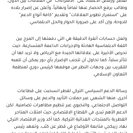
لقطر، ورفض الاعتماد على “الافتراءات” في العلاقات بين الدول،
وطالب برفع الحصار عنها تماماً ونهائياً، وأعلن عن إصرار بلاده
على “استمرار تطوير العلاقات” وتقديم “كافة أنواع الدعم”
للدوحة، وإن أكد على ضرورة الحوار والحل الدبلماسي.
ولعل حسابات أنقرة الدقيقة هي التي دفعتها إلى المزج بين
اللغة الدبلماسية الهادئة والإجراءات الداعمة المتسارعة، حيث
تحرص الأخيرة على علاقاتها الجيدة مع الرياض ولا تريد لها أن
تتأثر سلباً، كما تحاول أن تتجنب الإضرار بأي دور يمكن أن تلعبه
للتقريب بين وجهات النظر من موقعها كرئيس دوري لمنظمة
التعاون الإسلامي.
رسالة الدعم السياسي التركي لقطر انسحبت على قطاعات
أخرى، منها الشعبي عبر حملات التأييد والدعم على وسائل
التواصل الاجتماعي، والنخبوي عبر تنظيم مظاهرات تضامنية. لكن
الدعم الأهم تبدى في القطاع الاقتصادي حيث امتلأت المتاجر
القطرية بالمنتجات الغذائية التركية، كما أكد وزير الاقتصاد التركي
نهاد زيبكجي متابعة الأوضاع في قطر عن كثب، وتعهد رئيس