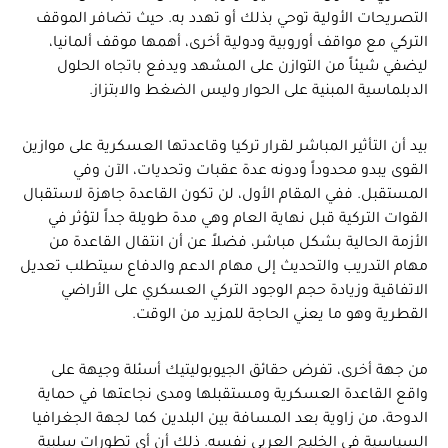
التصريحات الأولية توحي بذلك أو تهدد به. حيث تضافر الموقف
التركي مع مواقف أوروبية ودولية أخرى، أهمها موقف ألمانيا،
ليضفي شيئاً من التوازن على المشهد ويدفع باتجاه الحلول
الدبلماسية المبنية على الحوار وليس الضغط والابتزاز.
بيد أن التأثير المباشر لقرار تركيا وقاعدتها العسكرية على موازين
القوى يبدو محدوداً ودونه عدة عقبات وتحديات، الآن وفي
المستقبل. ففي المقام الأول، لن تكون القاعدة جاهزة لاستقبال
القوات التركية قبل نهاية العام وهي مدة طويلة جداً لتؤثر في
الأزمة الحالية بشكل مباشر، فضلاً عن أن انتقال القاعدة من
مهام التدريب والتحديث إلى مهام الدعم والدفاع سيتطلب تعديل
الاتفاقية وزيادة حجم الوجود التركي العسكري على الأراضي
القطرية وهو ما يعني الحاجة للمزيد من الوقت.
من جهة أخرى، تفرض حقائق الجيوبوليتيك أسئلة وجيهة على
واقع القاعدة العسكرية ومستقبلها ومدى نجاعتها في حماية
الدوحة، من زاوية بعد المسافة بين البلدين كما لجهة الجغرافيا
السياسية في الخليج العربي نفسه. ذلك أن أي تطورات سلبية