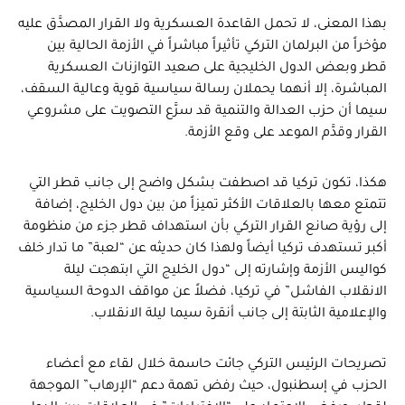
بهذا المعنى، لا تحمل القاعدة العسكرية ولا القرار المصدَّق عليه
مؤخراً من البرلمان التركي تأثيراً مباشراً في الأزمة الحالية بين
قطر وبعض الدول الخليجية على صعيد التوازنات العسكرية
المباشرة، إلا أنهما يحملان رسالة سياسية قوية وعالية السقف،
سيما أن حزب العدالة والتنمية قد سرَّع التصويت على مشروعي
القرار وقدَّم الموعد على وقع الأزمة.
هكذا، تكون تركيا قد اصطفت بشكل واضح إلى جانب قطر التي
تتمتع معها بالعلاقات الأكثر تميزاً من بين دول الخليج، إضافة
إلى رؤية صانع القرار التركي بأن استهداف قطر جزء من منظومة
أكبر تستهدف تركيا أيضاً ولهذا كان حديثه عن “لعبة” ما تدار خلف
كواليس الأزمة وإشارته إلى “دول الخليج التي ابتهجت ليلة
الانقلاب الفاشل” في تركيا، فضلاً عن مواقف الدوحة السياسية
والإعلامية الثابتة إلى جانب أنقرة سيما ليلة الانقلاب.
تصريحات الرئيس التركي جائت حاسمة خلال لقاء مع أعضاء
الحزب في إسطنبول، حيث رفض تهمة دعم “الإرهاب” الموجهة