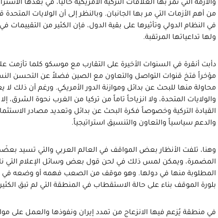
والأزمة التي تمر بها العلاقات التركية الأمريكية حالياً، في بعدها الاس
من أهم الأزمات التي مر بها الجانبان. وبالنظر إلى أن الولايات المتحد
في النظام الدولي وتأثيرها على بقية الدول، فإن الكثير من التقييمات في
ولها تداعياتها المرتقبة.
دأبت أنقرة في السنوات الأخيرة على التقارب مع موسكو كلما تأزمت ع
مؤخراً فتخ قنوات التواصل والتعاون مع الصين فضلاً عن التحسن النسب
محاولة منها للبحث عن بدائل وموازنة الدور الأمريكي. ورغم أن ذلك لا يع
والولايات المتحدة، ولا انزياحاً تاماً من تركيا من الغرب نحوة الشرق، إ
القيادة التركية وخصوصاً فكرة البحث عن بدائل وتعديد مصادر الاستثمار
والدعم سياسياً والتعاون والتنسيق استراتيجياً.
وهنا، تلفت الأنظار بعض المواقف في العالم العربي والتي تسيد بعضَها
المضمرة، ويمكن لمس ذلك في لحن قول بعض وسائل الإعلام التي نادرا
المطلوبة منها في دولها. وهو موقف من الصعب فهمه أو وضعه في سيا
بلورة الموقف بناء على حالة الاستقطاب في المنطقة التي لم تبق الكثي
في منطقة يُزعم فيها الانزعاج من تمدد إيران ونفوذها والعمل على موازن