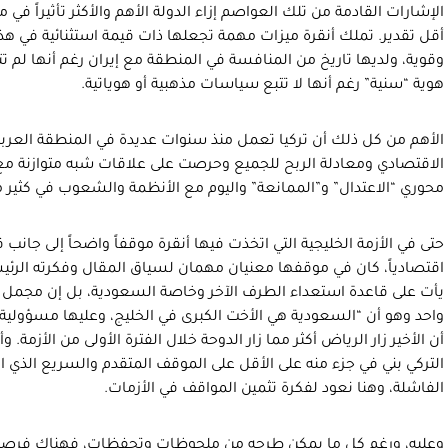
الإشارات القادمة من تلك العواصم إزاء الدولة الأهم والأكثر تأثيراً ف
أقل تقدير. تملك أنقرة ميزات مهمة تجعلها ذات قيمة استثنائية في هذا
وقوية، ولديها تاريخ من المنافسة في المنطقة مع إيران رغم أنها لم ت
هوية “سنية” رغم أنها لا تتبع سياسات مذهبية أو هوياتية.
الأهم من كل ذلك أن تركيا تعمل منذ سنوات عديدة في المنطقة العربية
الاقتصادي ومعادلة الربح للجميع وحرصت على علاقات شبه متوازنة م
محوري “الاعتدال” و”الممانعة” واليوم مع الأنظمة والشعوب في كثير من
حتى في الأزمة الخليجية التي اتخذت فيها أنقرة موقفاً واضحاً إلى جا
اقتصادياً، كان في موقفها معنيان مهمان لسياق المقال وفكرته الرئيسة:
يأت على قاعدة استعداء الطرف الآخر وخاصة السعودية، بل إن مجمل ا
واحد وهو أن “السعودية هي الأخت الكبرى في الخليج، وعليها مسؤولية ال
أن الأخير زار الرياض أكثر مما زار الدوحة خلال الفترة الأولى من الأزمة. 
التركي بني في جزء منه على الأقل على الموقف المتقدم والسريع الذي اتخ
الفاشلة، وهنا نعود لفكرة تثمين المواقف في الأزمات.
وعليه، ورغم كل ما يمكن طرحه من ملحوظات وتحفظات، فهناك فرصة 