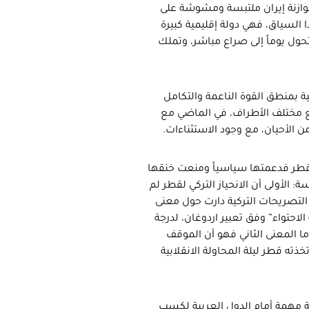
ي موازنة إيران ملتبسة ومشوشة على
 السياق، فهي دولة إقليمية كبيرة
تحول يوماً إلى صراع مباشر، وتملك
 بمنطق القوة الناعمة والتكامل
ع مختلف الأطراف، في الماضي مع
 الأحيان، مع وجود الاستثناءات.
نب قطر فدعمتها سياسياً ومنعت خنقها
 الأولى أن الانحياز التركي لقطر لم
لتصريحات التركية دارت حول معنى
احتواء” وفق تعبير اردوغان، لدرجة
وأما المعنى الثاني فهو أن الموقف
ذته قطر ليلة المحاولة الانقلابية
مهمة أمام الدول العربية لكسب