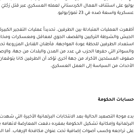
يوليو على استئناف العمال الكردستاني لعمله العسكري عبر قتل رَجُليْ 
عسكرية واسعة ضده في 23 تموز/يوليو.
أظهرت العمليات المتبادلة بين الطرفين، تحديداً عمليات التفجير الكبير
الجيش والشرطة التركيين والقصف الجوي لمعاقل ومعسكرات ومخاز
استعداد الطرفين للحظة عودة المواجهة. فأطنان القنابل المزروعة تح
والسواتر التي حفرها الحزب في عدد من المدن والبلدات من جهة، والإصا
صفوف المسلحين الأكراد من جهة أخرى تؤكد أن الطرفين كانا يتوقعان ل
الأحداث من السياسة إلى العمل العسكري.
حسابات الحكومة
بدء موجة التصعيد الحالية بعد الانتخابات البرلمانية الأخيرة التي شهدت ت
البرلمانية وإمكانية تشكيل الحكومة بمفرده دفعت المعارضة لاتهامه 
على تراجعه وكسب أصوات إضافية تحت عنوان مكافحة الإرهاب. أما الحك