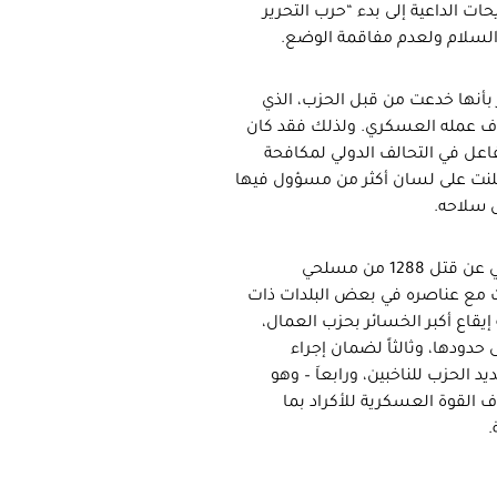
ت الداعية إلى بدء “حرب التحرير
 السلام ولعدم مفاقمة الوضع.
ر بأنها خدعت من قبل الحزب، الذي
ناف عمله العسكري. ولذلك فقد كان
اعل في التحالف الدولي لمكافحة
لنت على لسان أكثر من مسؤول فيها
 سلاحه.
في العشرين من أيلول/سبتمبر الفائت أعلنت رئاسة أركان الجيش التركي عن قتل 1288 من مسلحي
لمواجهات مع عناصره في بعض البلدات ذات
إيقاع أكبر الخسائر بحزب العمال،
ى حدودها، وثالثاً لضمان إجراء
الحزب للناخبين، ورابعاَ – وهو
 القوة العسكرية للأكراد بما
.