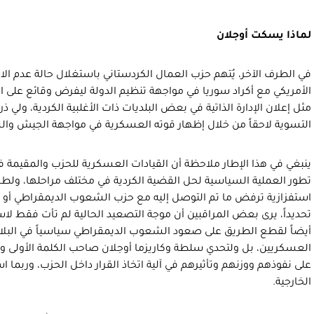
لماذا يسكت أوجلان
في الطرف الآخر، يُتهم حزب العمال الكردستاني باستغلال حالة عدم الا
الأمريكي مع أكراد سوريا في مواجهة تنظيم الدولة ليفرض وقائع على ا
مثل إعلان الإدارة الذاتية في بعض البلديات ذات الأغلبية الكردية، ولي
التسوية لاحقاً من خلال إظهار قوته العسكرية في مواجهة الجيش وا
ينبغي في هذا الإطار ملاحظة أن القيادات العسكرية للحزب والمقيمة ف
تطور العملية السياسية لحل القضية الكردية في مختلف مراحلها، ولطا
استفزازية ترفض ما تم التوصل إليه مع حزب الشعوب الديمقراطي أو 
تحديداً، يرى بعض المراقبين أن موجة التصعيد الحالية لم تأت فقط لاستث
أيضاً لقطع الطريق على صعود الشعوب الديمقراطي سياسياً في البلاد 
العسكريين، بل ولتحدي سلطة وكاريزما أوجلان صاحب الكلمة الأولى والأ
على نفوذهم ووزنهم وتأثيرهم في آلية اتخاذ القرار داخل الحزب، وربم
الخارجية.