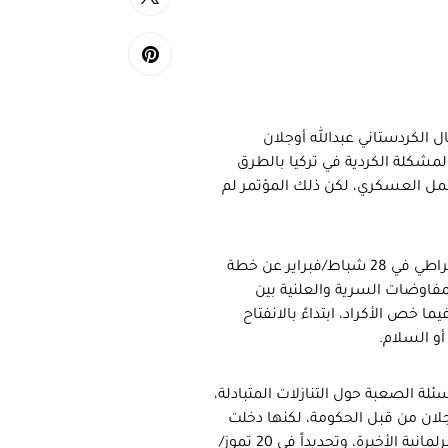
ل الكردستاني عبدالله أوجلان
1 نداءه في “عيد النوروز” في 23 آذار/مارس 2015 لحل المشكلة الكردية في تركيا بالطرق
العمل العسكري، لكن ذلك المؤتمر لم
جاء ذلك النداء بعد إعلان مشترك بين الحكومة وحزب الشعوب الديمقراطي في 28 شباط/فبراير عن خطة
ن المفاوضات السرية والعلنية بين
خص الأكراد، ابتداءً بالانفتاح
أو السلام.
لة الصعبة حول التنازلات المتبادلة،
لان من قبل الحكومة، لكنها دخلت
في سبات عميق منذ ذلك الحين، حتى استيقظت تركيا بعد الانتخابات البرلمانية الأخيرة، وتحديداً في 20 تموز/