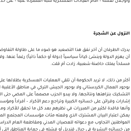
وأوجلان نفسه – أمام القيادات العسكرية شبه المتمردة عليه – على حد
النزول عن الشجرة
يدرك الطرفان أن آخر نفق هذا التصعيد هو ضوء ما على طاولة التفاوض
أن يهزم الدولة وينشئ كياناً سياسياً (دولة أو حكماً ذاتياً) رغماً عنها، و
مسلحاً يملك حاضنة شعبية، زادت أم قلت.
أكثر من ذلك، لا تريد الحكومة أن تلقي العمليات العسكرية بظلالها على 
بوجود العمال الكردستاني ولا بوجود الجيش التركي في مناطق الأغلبية ال
التشكيك بنزاهتها ونتائجها، ولا يبدو الحزب مصمماً على المضي حتى ا
إشارات وقرائن على خسائره الكبيرة وتراجع دعم الأكراد – أفراداً ومؤ
وأنها فاقدة لكثير من المبررات في نظرهم بعد كل ما تحقق للأكراد وما
يمكن اعتبار البيان المشترك الذي وقعته مئات مؤسسات المجتمع المد
المواطنين التجاوب مع دعواته للعصيان المدني ومقاطعة العام الدراسي،
من خسائره البشرية في جبال قنديل أو فشله في حماية المناطق التي أعل