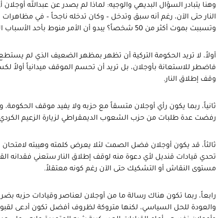
وهنا يتبادر السؤال البديهي والوجيه: لماذا لم يصدر عن عبدالله أوجلان
النار حتى الآن، رغم أنه سبق وتدخل – وكان تدخله ناجحاً – في مظاهرات
وتسببت بموت أكثر من 50 شخصاً؟ يبدو أن الأمر منوط بأحد الأسباب التالية:
أولاً، لا تريد الحكومة التركية أن تظهر بمظهر الضعيف الذي لم يستطع
فاضطر للاستعانة بأوجلان، بل تريد أن تحسم الموقف ميدانياً أولاً 
وقف إطلاق النار.
ثانياً، ربما يكون رأي أوجلان متسقاً مع حزبه ولا يفيد موقف الحكومة، 
رفضت عدة طلبات من حزب الشعوب الديمقراطي لزيارة الزعيم الكردي 
ثالثاً، قد يكون أوجلان فضل الصمت لئلا يعرض كلمته وهيبته لامتحان ام
تحدي قيادات قنديل لأي دعوة منه لوقف إطلاق النار ستعني فقدانه القي
مستوى النقاش أو التشكيك حتى الآن رغم كونه معتقلاً.
رابعاً، ربما تكون هناك رسالة ما من أوجلان لعناصر وقيادات حزبه بضرو
والعودة للحل السياسي، لكنها متروكة لظروف أفضل تكون أدعى لقبوله