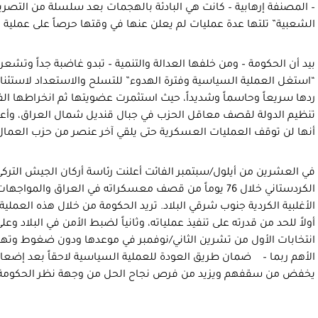
– المصنفة إرهابية – كانت هي البادئة بالهجمات بعد سلسلة من التصريحا
الشعبية” تلتها عدة عمليات لم يعلن عنها في وقتها حرصاً على عملية
بيد أن الحكومة – ومن خلفها العدالة والتنمية – تبدو غاضبة جداً وتشع
“استغل العملية السياسية وفترة الهدوء” للتسلح والاستعداد لاستئ
ردها سريعاً وحاسماً وشديداً، حيث استثمرت عضويتها ثم انخراطها الف
تنظيم الدولة لقصف معاقل الحزب في جبال قنديل شمال العراق، وأع
أنها لن توقف العمليات العسكرية حتى يلقي آخر عنصر من حزب العمال
الكردستاني خلال 76 يوماً من قصف معسكراته في العراق وا
الأغلبية الكردية جنوب شرقي البلاد. تريد الحكومة من خلال هذه العملية 
أولاً للحد من قدرته على تنفيذ عملياته، وثانياً لضبط الأمن في البلاد وعل
انتخابات الأول من تشرين الثاني/نوفمبر في موعدها ودون ضغوط وتهديد 
الأهم ربما – ضمان طريق العودة للعملية السياسية لاحقاً بعد إضعاف
يخفض من سقفهم ويزيد من فرص نجاح الحل من وجهة نظر الحكومة