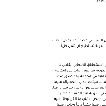
 سواء.
 السياسي مجدداً، فلا يمكن للحزب
لا الدولة تستطيع أن تنهي حزباً
الاستحقاق الانتخابي القادم، لا
كردية بما يفتح الباب على إمكانية
لنهاية في هجماته بعد صدور عدة
سسات مجتمع مدني – لعملياته سيما
 هم موعودون به على حد سواء. هنا،
ني الكردية لنبذ العنف، ورفض
 يمكن اعتبارهما أثقل وطئاً عليه
ن فيها حكماً ذاتياً وخاض فيها