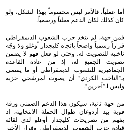
أما عملياً، فالأمر ليس محسوماً بهذا الشكل، ولو
كان كذلك لكان الدعم معلناً ورسمياً.
فمن جهة، لم يتخذ حزب الشعوب الديمقراطي
قراراً رسمياً واضحاً باتجاه كليجدار أوغلو ولا وجّه
ناخبيه للتصويت له. وحتى لو فعل فهو لا يضمن
تصويت الجميع له، إذ من عادة القاعدة
الجماهيرية للشعوب الديمقراطي أو ما يسمى
بـ”الناخب الكردي” أن يصوت لمرشحي حزبه
وليس لـ”آخرين”.
من جهة ثانية، سيكون هذا الدعم الضمني ورقة
قوية بيد أردوغان طوال الحملة الانتخابية، إذ
يفهم من تصريحات كليجدار أوغلو لدى لقائه
قيادة حزب الشعوب الديمقراطي وقرار الأخير