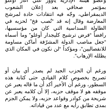
وعضو هيئته الإدارية ياووز علي أغار أوغلو
بمؤتمر صحافي بعد إعلان الشعوب
الديمقراطي، وجّه فيه انتقادات حادة لمرشح
المعارضة وقال إنه قد “نُصب فخ” لحزبه في
الطاولة السداسية التي كان من مؤسسيها،
رافضاً “فرض ترشيح كليجدار أوغلو” وما أسماه
“جعل مناصب الدولة المشرّفة أماكن مساومة
للانفصاليين”، ومؤكداً “لن نكون في المكان الذي
يظلله الإرهاب”.
ورغم أن الحزب الجيد لم يصدر أي بيان أو
تصريح بخصوص كلام القيادي حتى كتابة هذه
السطور، ورغم أن الأخير أكد أن ما قاله يعبر عن
موقفه هو لا موقف حزبه، إلا أن كلامه يعبر عن
شريحة من كوادر وقواعد حزبه، ولا يمكن الجزم
بمدى تطابق رأيه مع عدد من قياداته.