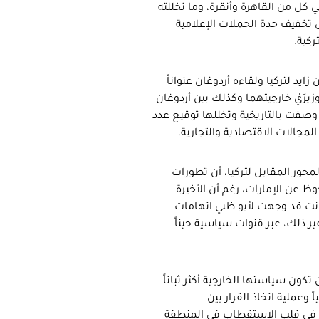
ي كل من القاهرة وأنقرة، وما تخللته
 تخفيف حدة الحملات الإعلامية
ركية.
يد لتركيا ولقاءه أردوغان عنواناً
زيرَيْ خارجيتهما وكذلك بين أردوغان
ة وصفت بالتاريخية وتخللها توقيع عدد
مجالات الاقتصادية والتجارية.
محور المقابل لتركيا، أن تطورات
 عن الإمارات، رغم أن الأخيرة
كانت قد وجهت لأبو ظبي اتهامات
 ذلك، عبر قنوات سياسية حيناً
ون سياستها الخارجية أكثر ثباتاً
ً وعملية اتخاذ القرار بين
 في قلب الاستقطاب في المنطقة