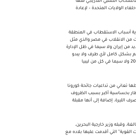
انسحاب النسبي التدريجي منها
اء الولايات المتحدة – لإعادة
رية أسباب الاستقطاب في المنطقة
ت من الانقلاب في مصر والذي مثل
 من إيران ولا سيما في ظل الإدارة
سم بشكل كامل لأي طرف ولا يبدو
أنها مرشحة لذلك قريباً، فضلاً عن الاختراقات التي حققتها تركيا في 2020 ولا سيما في كل من ليبيا
ا تعاني من تداعيات جائحة كورونا
الإطار بحساسية أكبر بسبب الظروف
رف الليرة، إضافة إلى أنها مقبلة
غة، وقبله وزير خارجية البحرين،
 القوية” التي أقدمت عليها بلاده مع