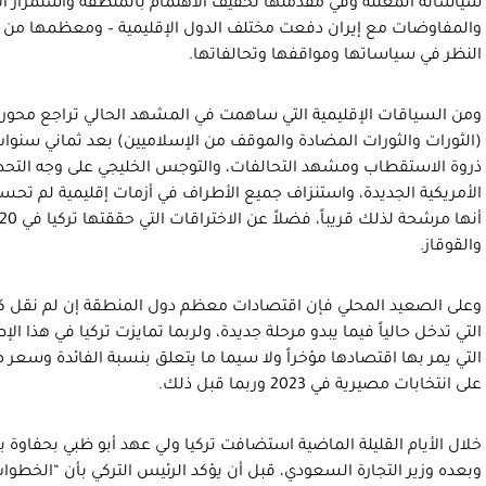
سياساته المعلنة وفي مقدمتها تخفيف الاهتمام بالمنطقة واستمرار ال
والمفاوضات مع إيران دفعت مختلف الدول الإقليمية – ومعظمها من حلف
النظر في سياساتها ومواقفها وتحالفاتها.
ومن السياقات الإقليمية التي ساهمت في المشهد الحالي تراجع محو
(الثورات والثورات المضادة والموقف من الإسلاميين) بعد ثماني سنوا
ذروة الاستقطاب ومشهد التحالفات، والتوجس الخليجي على وجه التحديد
الأمريكية الجديدة، واستنزاف جميع الأطراف في أزمات إقليمية لم تح
والقوقاز.
وعلى الصعيد المحلي فإن اقتصادات معظم دول المنطقة إن لم نقل كله
التي تدخل حالياً فيما يبدو مرحلة جديدة، ولربما تمايزت تركيا في هذا 
التي يمر بها اقتصادها مؤخراً ولا سيما ما يتعلق بنسبة الفائدة وسعر ص
على انتخابات مصيرية في 2023 وربما قبل ذلك.
خلال الأيام القليلة الماضية استضافت تركيا ولي عهد أبو ظبي بحفاوة بال
وبعده وزير التجارة السعودي، قبل أن يؤكد الرئيس التركي بأن “الخطوات