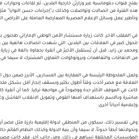
بفتح قنوات دبلوماسية عبر وزارتَيْ خارجية البلدين، ثم لقاءات وحوارات ف
هذه الفترة من اتصالات وتواصلات وكذلك بـ”إجراءات حسن النوايا” مثل
وتأطير عمل وسائل الإعلام المصرية المعارضة العاملة على الأراضي الت
في المقلب الآخر، كانت زيارة مستشار الأمن الوطني الإماراتي طحنون بن زا
لتحول كبير في العلاقات بين البلدين، التي شهدت اتصالات هاتفية بين و
ومحمد بن زايد، قبل أن يُستقبل الأخيرُ في أنقرة بحفاوة بالغة في زيار
من الاتفاقات والتفاهمات وبروتوكولات التعاون المشترك لا سيما في ال
ولعل الملحوظة الرئيسة في المقارنة بين المسارين، الأبرز ضمن دول ال
العلاقة مع مصر أخذت وقتاً أطول بكثير وبسقف إنجاز أقل بشكل ملحوظ
كانت في الموقف الأكثر حدة ووضوحاً في مواجهة تركيا. كما أن أنقرة 
مباشرة وبالاسم باستهداف أمنها القومي وتمويل الانقلاب الفاشل وغير
وإعلامية أحياناً أخرى.
وفي تفسير ذلك، سيكون من المنطقي لدولة إقليمية بارزة مثل مصر أن تك
وتحولاتها أبطأ حدوثاً، لا سيما وأن بنية الدولة وكذلك النظام القائم حاليا
المؤسسات المختلفة تساهم في ذلك. ومن جانب آخر، فقد كانت مصر