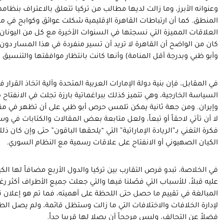
وعنوانه الأبرز، وما زالت لديها مطالب من تركيا تتعلق بالاعتراف بنظام
المنطق. كما أن ارتباطات القاهرة الإقليمية شكلت عوائق وكوابح في م
العلاقات المميزة التي نسجتها في السنوات الأخيرة مع كل من اليونان وق
كان من الواضح أن القاهرة لا تريد أن تسير منفردة في هذا المسار دون 
وأبو ظبي وبدرجة أقل المنامة) وأنها كانت بانتظار موافقتها والتنسيق 
في المقابل، فإن بنية دولة الإمارات العربية المتحدة وآلية اتخاذ القرار 
السياسة الخارجية، وهي تتميز كذلك ببراغماتية بارزة تجلت في الانفتاح
وإيران. ومن جهة ثانية يمكن تلمس حرص أبو ظبي على أن تظهر في مقدم
لا أن تأتي لاحقاً أو تبعاً، ولعل متابعة بعض المقالات والكتابات في وس
فكرة التغني بـ”الريادة الإماراتية” التي “يلحقها الباقون” حتى وإن كان
الكيان الصهيوني أو الانفتاح على علاقات رسمية مع النظام السوري.
في الخلاصة، تبدو فرص التقارب بين تركيا والدول الأربع مضافاً لها الك
عليه قبلاً، للأسباب التي فصّلنا فيها والتي جعلت جميع الأطراف أكثر رغبة 
المبالغة في تقييم ما حصل حتى اللحظة على أهميته، فما تم هو إعلان ت
لإدارة الخلافات والاختلافات التي ما زالت وستظل قائمة، ولم يصل الط
فضلاً عن التحالف، وليس مرجحاً أن يصلا لها قريبا جداً.