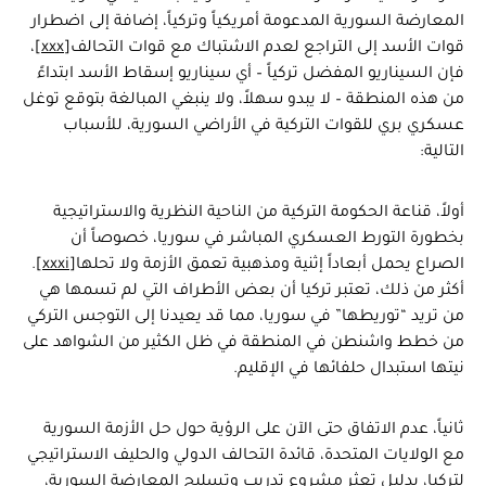
المعارضة السورية المدعومة أمريكياً وتركياً، إضافة إلى اضطرار
قوات الأسد إلى التراجع لعدم الاشتباك مع قوات التحالف
[xxx]
،
فإن السيناريو المفضل تركياً – أي سيناريو إسقاط الأسد ابتداءً
من هذه المنطقة – لا يبدو سهلاً، ولا ينبغي المبالغة بتوقع توغل
عسكري بري للقوات التركية في الأراضي السورية، للأسباب
التالية:
أولاً، قناعة الحكومة التركية من الناحية النظرية والاستراتيجية
بخطورة التورط العسكري المباشر في سوريا، خصوصاً أن
الصراع يحمل أبعاداً إثنية ومذهبية تعمق الأزمة ولا تحلها
[xxxi]
.
أكثر من ذلك، تعتبر تركيا أن بعض الأطراف التي لم تسمها هي
من تريد “توريطها” في سوريا، مما قد يعيدنا إلى التوجس التركي
من خطط واشنطن في المنطقة في ظل الكثير من الشواهد على
نيتها استبدال حلفائها في الإقليم.
ثانياً، عدم الاتفاق حتى الآن على الرؤية حول حل الأزمة السورية
مع الولايات المتحدة، قائدة التحالف الدولي والحليف الاستراتيجي
لتركيا، بدليل تعثر مشروع تدريب وتسليح المعارضة السورية،