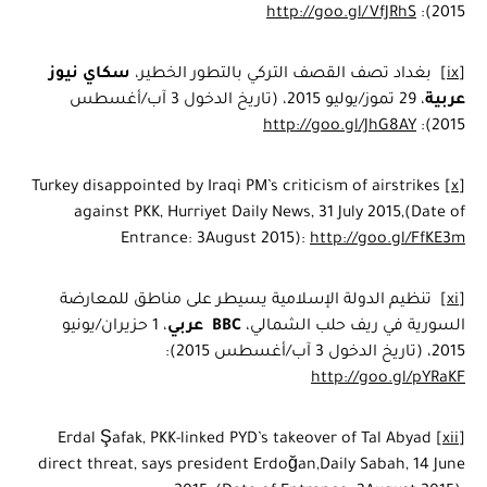
http://goo.gl/VfJRhS
2015):
[ix]
بغداد تصف القصف التركي بالتطور الخطير،
سكاي نيوز
عربية
، 29 تموز/يوليو 2015، (تاريخ الدخول 3 آب/أغسطس
http://goo.gl/JhG8AY
2015):
Turkey disappointed by Iraqi PM’s criticism of airstrikes
[x]
against PKK, Hurriyet Daily News, 31 July 2015,(Date of
Entrance: 3August 2015):
http://goo.gl/FfKE3m
[xi]
تنظيم الدولة الإسلامية يسيطر على مناطق للمعارضة
السورية في ريف حلب الشمالي،
BBC
عربي
، 1 حزيران/يونيو
2015، (تاريخ الدخول 3 آب/أغسطس 2015):
http://goo.gl/pYRaKF
Erdal Şafak, PKK-linked PYD’s takeover of Tal Abyad
[xii]
direct threat, says president Erdoğan,Daily Sabah, 14 June