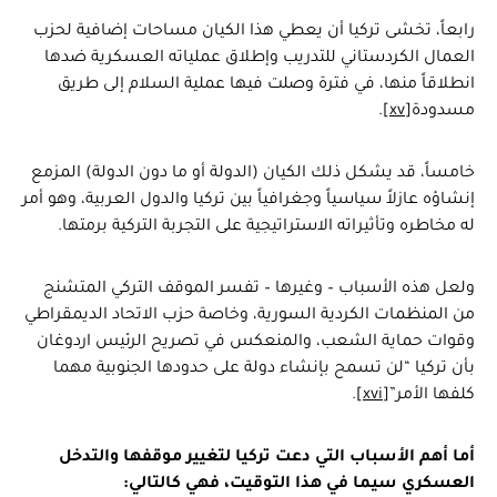
رابعاً، تخشى تركيا أن يعطي هذا الكيان مساحات إضافية لحزب
العمال الكردستاني للتدريب وإطلاق عملياته العسكرية ضدها
انطلاقاً منها، في فترة وصلت فيها عملية السلام إلى طريق
مسدودة
[xv]
.
خامساً، قد يشكل ذلك الكيان (الدولة أو ما دون الدولة) المزمع
إنشاؤه عازلاً سياسياً وجغرافياً بين تركيا والدول العربية، وهو أمر
له مخاطره وتأثيراته الاستراتيجية على التجربة التركية برمتها.
ولعل هذه الأسباب – وغيرها – تفسر الموقف التركي المتشنج
من المنظمات الكردية السورية، وخاصة حزب الاتحاد الديمقراطي
وقوات حماية الشعب، والمنعكس في تصريح الرئيس اردوغان
بأن تركيا “لن تسمح بإنشاء دولة على حدودها الجنوبية مهما
كلفها الأمر”
[xvi]
.
أما أهم الأسباب التي دعت تركيا لتغيير موقفها والتدخل
العسكري سيما في هذا التوقيت، فهي كالتالي: