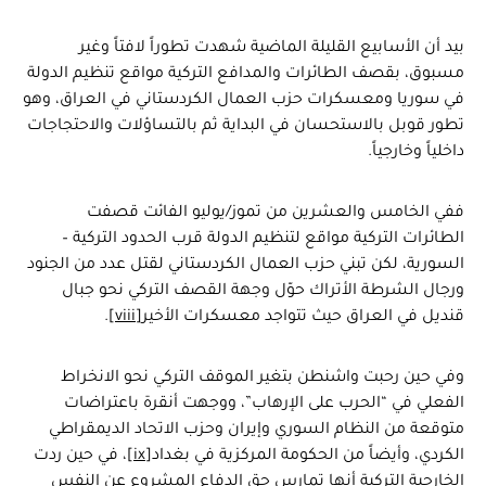
بيد أن الأسابيع القليلة الماضية شهدت تطوراً لافتاً وغير
مسبوق، بقصف الطائرات والمدافع التركية مواقع تنظيم الدولة
في سوريا ومعسكرات حزب العمال الكردستاني في العراق، وهو
تطور قوبل بالاستحسان في البداية ثم بالتساؤلات والاحتجاجات
داخلياً وخارجياً.
ففي الخامس والعشرين من تموز/يوليو الفائت قصفت
الطائرات التركية مواقع لتنظيم الدولة قرب الحدود التركية –
السورية، لكن تبني حزب العمال الكردستاني لقتل عدد من الجنود
ورجال الشرطة الأتراك حوّل وجهة القصف التركي نحو جبال
قنديل في العراق حيث تتواجد معسكرات الأخير
[viii]
.
وفي حين رحبت واشنطن بتغير الموقف التركي نحو الانخراط
الفعلي في “الحرب على الإرهاب”، ووجهت أنقرة باعتراضات
متوقعة من النظام السوري وإيران وحزب الاتحاد الديمقراطي
الكردي، وأيضاً من الحكومة المركزية في بغداد
[ix]
، في حين ردت
الخارجية التركية أنها تمارس حق الدفاع المشروع عن النفس