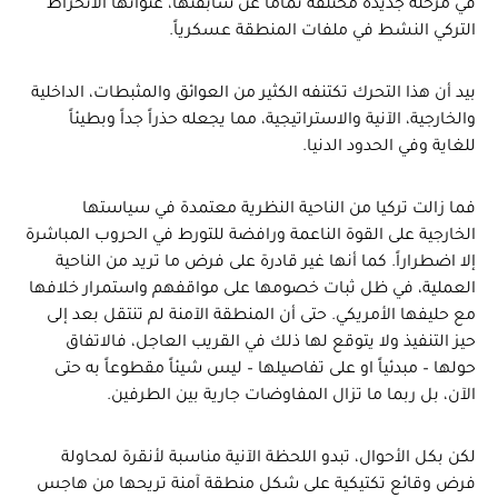
في مرحلة جديدة مختلفة تماماً عن سابقتها، عنوانها الانخراط
التركي النشط في ملفات المنطقة عسكرياً.
بيد أن هذا التحرك تكتنفه الكثير من العوائق والمثبطات، الداخلية
والخارجية، الآنية والاستراتيجية، مما يجعله حذراً جداً وبطيئاً
للغاية وفي الحدود الدنيا.
فما زالت تركيا من الناحية النظرية معتمدة في سياستها
الخارجية على القوة الناعمة ورافضة للتورط في الحروب المباشرة
إلا اضطراراً. كما أنها غير قادرة على فرض ما تريد من الناحية
العملية، في ظل ثبات خصومها على مواقفهم واستمرار خلافها
مع حليفها الأمريكي. حتى أن المنطقة الآمنة لم تنتقل بعد إلى
حيز التنفيذ ولا يتوقع لها ذلك في القريب العاجل، فالاتفاق
حولها – مبدئياً او على تفاصيلها – ليس شيئاً مقطوعاً به حتى
الآن، بل ربما ما تزال المفاوضات جارية بين الطرفين.
لكن بكل الأحوال، تبدو اللحظة الآنية مناسبة لأنقرة لمحاولة
فرض وقائع تكتيكية على شكل منطقة آمنة تريحها من هاجس