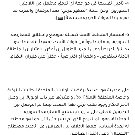
4- تأمين نفسها في مواجهة أي تدفق محتمل من اللاجئين
السوريين، ومن حملة “تطهير عرقي” ضد التركمان والعرب قد
تقوم بها القوات الكردية مستقبلاً
[xxi]
.
5- استثمار المنطقة الآمنة كنقطة تموضع وانطلاق للمعارضة
السورية، وحمايتها جواً من قوات الأسد، تمهيداً لتقدمها نحو
دمشق تدريجياً وعلى المدى الطويل إن أمكن، باعتبار أن المنطقة
الآمنة ستفرض – واقعياً أو افتراضياً – حظراً على طيران النظام.
على مدى شهور عديدة، رفضت الولايات المتحدة الطلبات التركية
وخاصة المنطقة الآمنة
[xxii]
، واعتبرتها غير ذات أولوية، بل وصل
الأمر لإنكار وجود طلب تركي بهذا الصدد، بينما تم التوصل بين
الطرفين لاتفاق على تدريب وتسليح المعارضة السورية
المعتدلة، وهو المشروع الذي لم يسر حتى الآن كما هو مخطط
له لعدة أسباب، أهمها الخلاف بين الطرفين على تحديد مصطلح
“الاعتدال” وعلى اختيار العناصر.