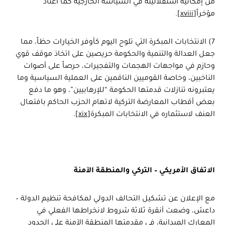
من إمكانية استقلاليته في السياسة الخارجية كما اعتاد
مؤخراً
[xviii]
.
7) الانتخابات المبكرة التي تلوح اليوم كأوفر الخيارات حظاً، مما
جعل العدالة والتنمية والحكومة حريصين على اتخاذ موقف قوي
وحازم في مواجهات الهجمات والتفجيرات، حرصاً على أصوات
الناخبين، وخاصة القوميين الناقمين على العملية السياسية وما
يعتبرونه تنازلات قدمتها الحكومة “للإرهابيين”، وهو ما دفع
بعض أقطاب المعارضة التركية لاتهام الحزب الحاكم بافتعال
العنف لاستثماره في الانتخابات المبكرة
[xix]
.
الاتفاق الأمريكي – التركي والمنطقة الآمنة
مع الإعلان عن تشكيل التحالف الدولي لمكافحة تنظيم الدولة –
داعش، وضعت أنقرة ثلاثة شروط لانخراطها الفعلي في
المعارك الميدانية، في مقدمتها المنطقة الآمنة على الحدود