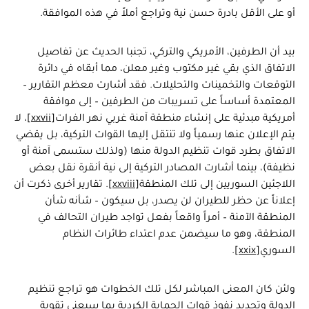
أو على الأقل بادرة حسن نية وتراجع أملاً في هذه الموافقة.
بيد أن الطرفين، الأمريكي والتركي، تجنبا الحديث عن تفاصيل
الاتفاق الذي بقي غير مكتوب وغير معلن، مما أبقاه في دائرة
التوقعات والتخمينات والتحليلات. فقد أشارت معظم التقارير –
المعتمدة أساساً على تسريبات من الطرفين – إلى موافقة
أمريكية مبدئية على إنشاء منطقة آمنة غربي نهر الفرات
[xxvii]
، لا
يتم الإعلان عنها رسمياً ولا تنتقل إليها القوات التركية، بل يقضي
الاتفاق بطرد قوات تنظيم الدولة منها (ولذلك ستسمى آمنة أو
نظيفة)، بينما أشارت المصادر التركية إلى نية أنقرة نقل بعض
اللاجئين السوريين إلى تلك المنطقة
[xxviii]
. تقارير أخرى ذكرت أن
إعلاناً عن حظر للطيران لن يصدر، بل سيكون – شأنه شأن
المنطقة الآمنة – أمراً واقعاً بفعل تواجد طيران التحالف في
المنطقة، وهو ما سيضمن عدم اعتداء طائرات النظام
السوري
[xxix]
.
ولئن كان المعنى المباشر لكل تلك الخطوات هو تراجع تنظيم
الدولة وتحديد نفوذ قوات الحماية الكردية بما سيعني تقوية