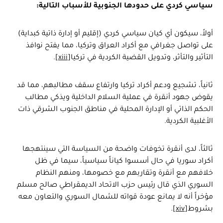
سياسي كردي على حدودها الجنوبية للأسباب التالية:
أولاً، سيكون أي كيان سياسي كردي (إقليم أو إدارة ذاتية كبداية)
على تواصل جغرافي مع أكراد العراق وتركيا، مما يفتح نوافذ
التأثير والتأثر، وتدويل القضية الكردية في تركيا
[xiii]
.
ثانياً، تشجيع ودعم أكراد تركيا وارتفاع سقف مطالبهم، مما قد
يقوض جهود أنقرة في عملية السلام الداخلية ويذكي مطالب
الحكم الذاتي أو الإدارة المحلية في مناطق الجنوب الشرقي ذات
الأغلبية الكردية.
ثالثاً، لدى أنقرة تخوفات واضحة من السياسة التي سينتهجها
أكراد سوريا في حال أسسوا كياناً سياسياً، سيما في ظل
خلافهم مع أنقرة وتقاربهم مع خصومها، ومنهم النظام
السوري الذي قال رئيس حزب الاتحاد الديمقراطي صالح مسلم
مؤخراً أنه لا يمانع عودة قواته للشمال السوري والتعاون معه
بشروط
[xiv]
.