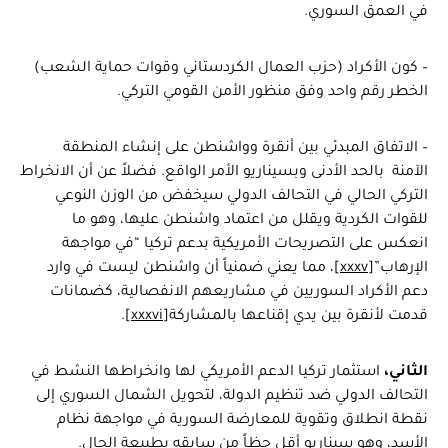
في العمق السوري.
– كون الأكراد (حزب العمال الكردستاني وقوات حماية الشعب)
الخطر رقم واحد وفق منظور الأمن القومي التركي.
– الاتفاق المبدئي بين أنقرة وواشنطن على إنشاء المنطقة
الآمنة بالحد الأدنى وبسيناريو الأمر الواقع. فضلاً عن أن الانخراط
التركي الحالي في التحالف الدولي سيخفض من الوزن النوعي
للقوات الكردية ويقلل من اعتماد واشنطن عليها، وهو ما
انعكس على التصريحات الأمريكية بدعم تركيا “في مواجهة
الإرهاب”
[xxxv]
، مما يعني ضمنياً أن واشنطن ليست في وارد
دعم الأكراد السوريين في مشاريعهم الانفصالية، كضمانات
قدمت لأنقرة بين يدي إقناعها بالمشاركة
[xxxvi]
.
الثاني،
استثمار تركيا الدعم الأمريكي لها وانخراطها النشط في
التحالف الدولي ضد تنظيم الدولة، لتحويل الشمال السوري إلى
نقطة انطلاق وتقوية للمعارضة السورية في مواجهة نظام
الأسد، وهو سيناريو أقل حظاً من سابقه بطبيعة الحال.