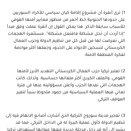
1) ترى أنقرة أن مشروع إقامة كيان سياسي للأكراد السوريين
على حدودها الجنوبية خط أحمر من منظور معايير أمنها القومي
للأسباب سابقة الذكر. هنا يمكن القول إن أنقرة عملت وفق مبدأ
“إذا أردت أن تحل مشكلة فافتعل مشكلة”، مستثمرة الهجمات
التي تعرضت لها من قبل كل من تنظيم الدولة وحزب العمال
الكردستاني لتسخين الأجواء على الحدود وجعلها أكثر مواءمة
لفكرة المنطقة الآمنة.
2) تعتبر تركيا حزب العمال الكردستاني التهديد الأبرز لأمنها
القومي، والملف الكردي أكثر ملفاتها حساسية. ولذلك كانت
الهجمات التي نفذها الحزب وأعلن مسؤوليته عنها في فترة
تعاني فيها العملية السياسية من جمود ملحوظ سبباً لتغير
الموقف التركي.
3) تفجير مدينة سوروج التركية الذي أشارت أصابع الاتهام فيه إلى
تنظيم الدولة كأول عملية كبيرة له في الداخل التركي، مما قد
يشير إلى أنه قد دخل مرحلة جديدة معها عنوانها استهداف تركيا.