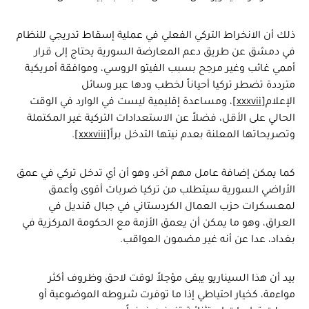
ذلك أن الانخراط التركي الفعلي في عملية إسقاط تدريجي للنظام
في دمشق عن طريق دعم المعارضة السورية يحتاج إلى قرار
أممي غائب وغير مرجح بسبب الفيتو الروسي، وموافقة أمريكية
مترددة تضطر تركيا أحياناً لخطب ودها عبر وسائل
الإعلام
[xxxvii]
، ومساعدة إقليمية ليست في الوارد في الوقت
الحالي على الأقل، فضلاً عن الاستعدادات التركية غير المكتملة
وتصريحاتها المعلنة بعدم نيتها التدخل براً
[xxxviii]
.
كما يمكن إضافة عامل مهم آخر، وهو أن أي تدخل تركي في عمق
الأراضي السورية سيتطلب من تركيا ضربات أقوى وأعمق
لمعسكرات حزب العمال الكردستاني في جبال قنديل في
العراق، وهو ما يمكن أن يعمق الأزمة مع الحكومة المركزية في
بغداد، عدا عن أنه غير مضمون العواقب.
بيد أن هذا السيناريو يبقى مؤجلاً لوقت لاحق وظروف أكثر
مواءمة، كخيار احتياطي إذا ما توفرت شروطه الموضوعية أو