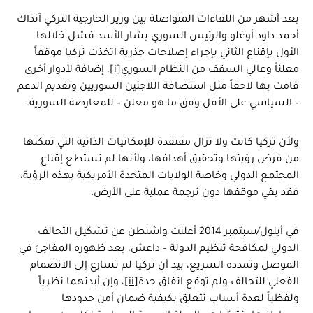
بعد أشهر من اللقاءات المتواصلة بين وزير الخارجية التركي آنذاك
أحمد داود أوغلو والرئيس السوري بشار الأسد فشل خلالها
الأول بإقناع الثاني بإجراء إصلاحات جذرية اتخذت تركيا موقفاً
معلناً وعالي السقف من النظام السوري
[i]
، إضافة لأدوار أخرى
قامت بها لاحقاً مثل استضافة اللاجئين السوريين وتقديم الدعم
– السياسي على الأقل وفق ما هو معلن – للمعارضة السورية.
ولأن تركيا كانت ولا تزال مفتقدة للإمكانيات الذاتية التي تمكنها
من فرض رؤيتها وتحقيق أهدافها، ولأنها لم تستطع إقناع
المجتمع الدولي وخاصة الولايات المتحدة الأمريكية بهذه الرؤية،
فقد بقي موقفها دون ترجمة عملية على الأرض.
في أيلول/سبتمبر 2014 أعلنت واشنطن عن تشكيل التحالف
الدولي لمكافحة تنظيم الدولة – داعش، بعد ظهوره المفاجئ في
الموصل وتمدده السريع، بيد أن تركيا لم تسارع إلى الانضمام
الفعلي للتحالف ولم توقع اتفاق جدة
[ii]
، وإن أيدتهما نظرياً
ولفظياً لعدة أسباب تتعلق بكيفية ضمان أمن حدودها