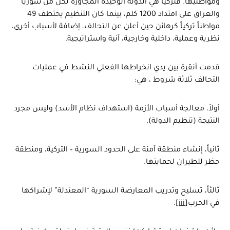
ومواطنيها. فتركيا هي الدولة الوحيدة المجاورة لكل من سوريا
والعراق على امتداد 1200 كلم، بينما كان التنظيم يختطف 49
مواطناً تركياً كرهائن حين أعلن عن التحالف، إضافة لأسباب أخرى،
نظرية وعملية، داخلية وخارجية، آنية واستراتيجية.
قدمت أنقرة بين يدي انخراطها الفعلي النشط في عمليات
التحالف ثلاثة شروط ، هي:
أولاً، معالجة أسباب الأزمة (استهداف نظام الأسد) وليس مجرد
النتيجة (تنظيم الدولة).
ثانياً، إنشاء منطقة آمنة على الحدود السورية – التركية، ومنطقة
حظر للطيران لحمايتها.
ثالثاً، تسليح وتدريب المعارضة السورية “المعتدلة” لإشراكها
في الحرب
[iii]
.