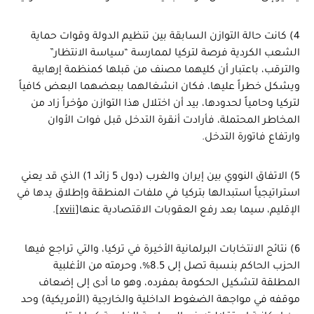
4) كانت حالة التوازن السابقة بين تنظيم الدولة وقوات حماية
الشعب الكردية فرصة لتركيا لممارسة “سياسة الانتظار”
والترقب، باعتبار أن كليهما مصنف من قبلها كمنظمة إرهابية
ويشكل خطراً عليها، فكان انشغالهما ببعضهما البعض كافياً
لتركيا وحامياً لحدودها، بيد أن اختلال هذا التوازن مؤخراً زاد من
المخاطر المحتملة، فأرادت أنقرة التدخل قبل فوات الأوان
وارتفاع فاتورة التدخل.
5) الاتفاق النووي بين إيران والغرب (دول 5 زائد 1) الذي قد يعني
استراتيجياً استبدالها بتركيا في ملفات المنطقة وإطلاق يدها في
الإقليم، سيما بعد رفع العقوبات الاقتصادية عنها
[xvii]
.
6) نتائج الانتخابات البرلمانية الأخيرة في تركيا، والتي تراجع فيها
الحزب الحاكم بنسبة تصل إلى 8.5%، وحرمته من الأغلبية
المطلقة لتشكيل الحكومة بمفرده، وهو ما أدى إلى إضعاف
موقفه في مواجهة الضغوط الداخلية والخارجية (الأمريكية) وحد