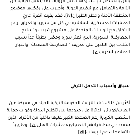
ولأن واشنطن لم تشاركها نفس الرؤية فيما يتعلق بكيفية حل
الأزمة والتعامل مع تنظيم الدولة، وأصرت على رفضها موضوع
المنطقة الآمنة وحظر الطيران
[iv]
، فقد بقيت أنقرة خارج
العمليات العسكرية المباشرة في كل من سوريا والعراق، رغم
الاتفاق مع الولايات المتحدة على مشروع تدريب وتسليح
المعارضة السورية، الذي تعثر بدوره ومضى بطيئاً جداً بسبب
الخلاف بين البلدين على تعريف “المعارضة المعتدلة” واختيار
العناصر للتدريب
[v]
.
سياق وأسباب التدخل التركي
أكثر من ذلك، فقد التزمت الحكومة التركية الحياد في معركة عين
العرب/كوباني الدائرة على حدودها بين تنظيم الدولة وقوات حماية
الشعب الكردية رغم الضغط الكبير عليها داخلياً من الأكراد الذين
سقط في مظاهراتهم الاحتجاجية عشرات القتلى
[vi]
، وخارجياً
باتهامها بدعم الإرهاب
[vii]
.