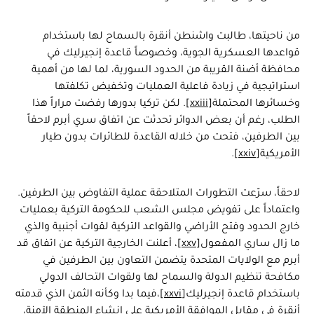
من ناحيتها، طالبت واشنطن أنقرة بالسماح لها باستخدام
قواعدها العسكرية الجوية، وخصوصاً قاعدة إنجيرليك في
محافظة أضنة القريبة من الحدود السورية، لما لها من أهمية
استراتيجية في زيادة فاعلية العمليات وتخفيض تكلفتها
وخسائرها المحتملة
[xxiii]
. لكن تركيا بدورها رفضت مراراً هذا
الطلب، رغم أن بعض الدوائر تحدثت عن اتفاق سري أبرم لاحقاً
بين الطرفين، فتحت من خلاله القاعدة للطائرات بدون طيار
الأمريكية
[xxiv]
.
لاحقاً، سرّعت التطورات المتلاحقة عملية التفاوض بين الطرفين.
واعتماداً على تفويض مجلس الشعب للحكومة التركية بعمليات
خارج الحدود وفتح الأراضي والقواعد التركية لقوات أجنبية والذي
ما زال ساري المفعول
[xxv]
، أعلنت الخارجية التركية عن اتفاق قد
أبرم مع الولايات المتحدة يتضمن التعاون بين الطرفين في
مكافحة تنظيم الدولة والسماح لها ولقوات التحالف الدولي
باستخدام قاعدة إنجيرليك
[xxvi]
،فيما بدا وكأنه الثمن الذي قدمته
أنقرة في مقابل الموافقة الأمريكية على إنشاء المنطقة الآمنة،