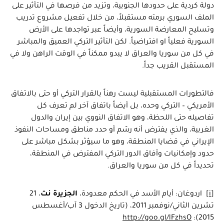
دولة كردية على حدودها الجنوبية، وتزيد من فرصها في التأثير على
الملف السوري برمته مستقبلاً، من خلال تفعيل مشروع تدريب
وتسليح المعارضة السورية، وأيضاً عبر تواجدها على الأرض
السورية فعلياً او افتراضياً. لكن التأثير التركي العميق والمباشر
في كل من سوريا والعراق لا يبدو ممكناً في الوقت الراهن ولا في
المستقبل القريب جداً.
فالتطورات المستقبلية ليست رهناً بالقرار التركي أو حتى بالاتفاق
الأمريكي – التركي وحده، بل أيضاً باتفاق آخر لم تعرف كل
تفاصيله حتى اللحظة، وهو الاتفاق النووي بين إيران والدول
الغربية، والذي يفترض أنه رسّم أو حدد مناطق ومساحات النفوذ
الإيراني في قضايا المنطقة، وهو ما سيؤثر بشكل مباشر على
حدود وإمكانيات وآفاق الدور التركي المفترض في المنطقة،
تحديداً في كل من سوريا والعراق.
[i]
اردوغان: أيام الأسد في الحكم معدودة،
الجزيرة نت
، 21
تشرين الثاني/نوفمبر 2011، (تاريخ الدخول 3 آب/أغسطس
http://goo.gl/lFzhsO
2015):