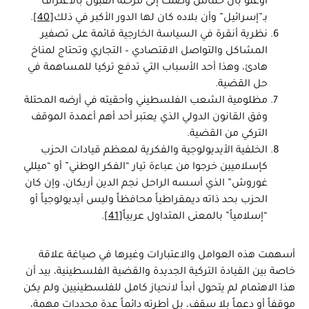
أوغلو بأن حماس وصلت إلى مرحلة القبول بالاعتراف
بـ”إسرائيل” وأن بلاده كان لها الدور الأكبر في ذلك
[40]
.
نظرية أنقرة في السياسة الخارجية قائمة على تصفير
المشاكل والتواصل الاقتصادي – التجاري وتحتاج لمناخ
هادئ، وهذا أحد الأسباب التي تدفع تركيا للمساهمة في
حل القضية.
مظلومية الشعب الفلسطيني وأحقيته في أرضه المحتلة
وفق القانون الدولي الذي يعتبر أحد أهم أعمدة الموقف
التركي من القضية.
الخلفية الأيديولوجية والفكرية لمعظم قيادات الحزب
كإسلاميين خرجوا من عباءة تيار “الفكر الوطني” أو “ميللي
غوروش” الذي أسسه الراحل نجم الدين أربكان، وإن كان
الحزب بحد ذاته ديمقراطياً محافظاً وليس أيديولوجياً أو
“إسلامياً” بالمعنى المتداول عربياً
[41]
.
أسهمت هذه العوامل والاعتبارات وغيرها في صياغة علاقة
خاصة بين القيادة التركية الجديدة والقضية الفلسطينية، بيد أن
هذا الاهتمام لم يتحول أبداً لانحياز كامل للفلسطينيين ولم يكن
موقفاً أو دعماً بلا سقف، بل أطرته دائماً عدة محددات مهمة،