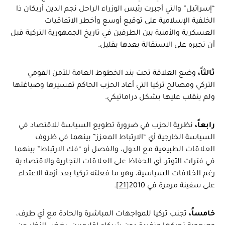
“إسرائيل” والتي أجبرت رئيس الوزراء الراحل نجم الدين أربكان ذا
الخلفية الإسلامية على توقيع أوسع وأخطر الاتفاقيات
العسكرية والأمنية بين الطرفين في تاريخ الجمهورية التركية قبل
أن تجبره على الاستقالة بعدها بقليل.
ثالثاً،
وضع العلاقة تحت بند الخطوط العامة للأمن القومي
التركي ومصالح تركيا التي أعاد الحزب الحاكم تفسيرها وصياغتها
ولم ينقلب عليها بشكل دراماتيكي.
رابعاً،
نظرية الحزب في ضرورة تطويع السياسة للاقتصاد في
السياسة الخارجية أي “الارتباط المعزز” بينهما في ظروف
العلاقات الطبيعية مع الدول، والفصل أو “فك الارتباط” بينهما
في فترات التوتر، أي الحفاظ على العلاقات التجارية والاقتصادية
رغم الخلافات السياسية، وهو ما فعلته تركيا بعد أزمة الاعتداء
على سفينة مرمرة في 2010
[21]
.
خامساً،
تجنب تركيا للمواجهات المباشرة والحادة مع أي طرف،