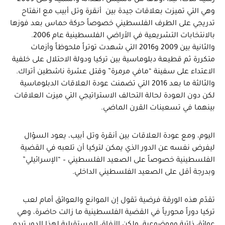
زمنية ثلاث، تبدأ أولاها من تأسيس العدالة والتنمية وحتى 2009
وهي التي تميزت بعلاقات جيدة بين أنقرة وتل أبيب مع انفتاح
تدريجي على الطرف الفلسطيني خصوصاً حركة حماس بعد فوزها
بالانتخابات التشريعية في الأراضي الفلسطينية عام 2006.
والثانية بين 2009 و2016 التي شهدت توتراً ملحوظاً وأزمات
متكررة ثم قطيعة دبلوماسية بين تركيا ودولة الاحتلال على خلفية
الاعتداء على سفينة “مافي مرمرة” وقتل عشرة ناشطين أتراك.
والثالثة ما بعد 2016 التي تضمنت عودة العلاقات الدبلوماسية
لكن دون العودة لحالة التحالف الاستراتيجي التي ميزت العلاقات
بينهما في تسعينات القرن الماضي.
اليوم، ومع عودة العلاقات بين أنقرة وتل أبيب، يعود السؤال
ليفرض نفسه عن الدور الذي يمكن لتركيا أن تلعبه في القضية
الفلسطينية خصوصاً على الصعيد الفلسطيني – “الإسرائيلي”
وبدرجة أقل على الصعيد الفلسطيني الداخلي.
تقدّم هذه الورقة فرضية تقول إن الموانع والعوائق أمام لعب
تركيا دوراً محورياً في القضية الفلسطينية ما زالت حاضرة، وهي