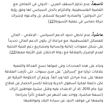
تاسعاً،
عدم تجاوز السقف العربي – الدولي في التعامل مع
القضية الفلسطينية، والالتزام بالحل السياسي لها وفق رؤية
“حل الدولتين” والمبادرة العربية للسلام، بل والدعوة لإشراك
حركة حماس في عملية التسوية
[22]
.
عاشراً،
عدم تخطي حدود الدعم السياسي – الإعلامي – المالي
للفصائل الفلسطينية، مع مراعاة أن يكون الدعم المالي تحديداً
على شكل معونات إغاثية وإنسانية ومشاريع دعم للبنية التحتية
لعدم الإضرار بالعلاقة مع دولة الاحتلال قبل الأزمة معها
[23]
.
وبناء على هذه المحددات وفي ضوئها نسج العدالة والتنمية
علاقات تركيا مع “إسرائيل” على مدى سنوات، حتى تأزمت العلاقة
معها على عدة مراحل كما ورد آنفاً. ورغم أن الحكومة التركية لم
تكن داعمة لفكرة أسطول الحرية ورحلته لكسر الحصار عن قطاع
غزة عام 2010، إلا أن الاعتداء عليه وقتل عشرة مواطنين أتراك
(تسعة مباشرة، وواحد بعد أشهر من العلاج تأثراً بجراحه)
وضعها في موقف الذود عن سيادة البلاد ومواطنيها.