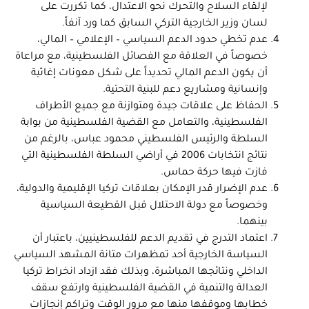
لإلقاء السلاح والتحرك نحو الاعتدال، كما تكررت على
لسان وزير الخارجية التركي السابق كما ورد آنفاً.
عدم تخطي حدود الدعم السياسي – الإعلامي – المالي،
خصوصاً في العلاقة مع الفصائل الفلسطينية، مع مراعاة
أن يكون الدعم المالي تحديداً على شكل معونات إغاثية
وإنسانية ومشاريع دعم للبنية التحتية.
الحفاظ على علاقات جيدة ومتوازنة مع جميع الأطراف
الفلسطينية، والتعامل مع القضية الفلسطينية من بوابة
السلطة والرئيس الفلسطيني محمود عباس، بالرغم من
نتائج انتخابات 2006 في أراضي السلطة الفلسطينية التي
فازت فيها حركة حماس.
عدم الإضرار قدر الإمكان بعلاقات تركيا الإقليمية والدولية،
وخصوصاً مع دولة الاحتلال قبل القطيعة السياسية
بينهما.
اعتماد التدرج في تقديم الدعم للفلسطينيين، باعتبار أن
السياسة الخارجية أحد تمظهرات متانة المشهد السياسي
الداخلي ونتائجها المباشرة، وبذلك فقد ازداد انخراط تركيا
العدالة والتنمية في القضية الفلسطينية وارتفع سقف
خطابها وموقفها منها مع مرور الوقت وتراكم إنجازات