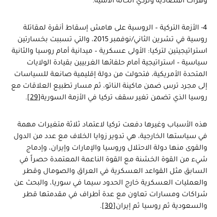
وهزات اقتصادية وتردي الحالة الأمنية.
4- الأزمة التركية – الروسية على هامش إسقاط أنقرة لمقاتلة
روسية في تشرين الثاني/نوفمبر 2015، والتي تسببت بخسارتين
استراتيجيتين لتركيا: الأولى عسكرية – ميدانية أمام روسيا والثانية
سياسية – استراتيجية أمام حلفائها الغربيين بقيادة الولايات
المتحدة الأمريكية، فتحولت من دولة إقليمية صانعة للسياسات
إلى مجرد ترس ضمن ماكينة الناتو، ثم مسار تطبيع العلاقات مع
روسيا الذي تضمن تغير سقف تركيا في الأزمة السورية
[29]
.
هذه الأسباب وغيرها دفعت تركيا لاعتماد ثلاثة متغيرات مهمة
في سياستها الخارجية، هي تدوير زوايا الخلاف مع عدد من الدول
والقوى منها دولة الاحتلال وروسيا والإمارات وإيران، وإدماج
شيء من القوة الخشنة مع القوة الناعمة المعتمدة حصراً في
السابق مثل القواعد العسكرية في العراق والصومال وقطر
والعمليات العسكرية خارج الحدود سيما في سوريا، والبحث عن
شراكات ومسارات تعاون مع عدة أطراف في مقدمتها قطر
والسعودية ثم روسيا ثم إيران
[30]
.