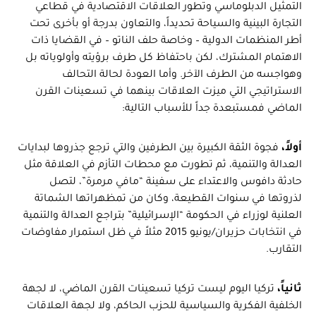
التمثيل الدبلوماسي وتطور العلاقات الاقتصادية في قطاعي
التجارة البينية والسياحة تحديداً، والتعاون بدرجة أو بأخرى تحت
أطر المنظمات الدولية – وخاصة حلف الناتو – في القضايا ذات
الاهتمام المشترك، لكن باحتفاظ كل طرف برؤيته وأولوياته بل
وهواجسه من الطرف الآخر. وأما العودة لحالة التحالف
الاستراتيجي التي ميزت العلاقات بينهما في تسعينات القرن
الماضي فمستبعدة جداً للأسباب التالية:
أولاً،
فجوة الثقة الكبيرة بين الطرفين والتي ترجع جذروها لبدايات
العدالة والتنمية، ثم تطورت مع محطات التأزم في العلاقة مثل
حادثة دافوس والاعتداء على سفينة “مافي مرمرة”، لتصل
لذروتها في سنوات القطيعة، وكان من تمظهراتها الشماتة
العلنية لوزراء في الحكومة “الإسرائيلية” بتراجع العدالة والتنمية
في انتخابات حزيران/يونيو 2015 مثلاً في ظل استمرار مفاوضات
التقارب.
ثانياً،
تركيا اليوم ليست تركيا تسعينات القرن الماضي، لا لجهة
الخلفية الفكرية والسياسية للحزب الحاكم، ولا لجهة العلاقات