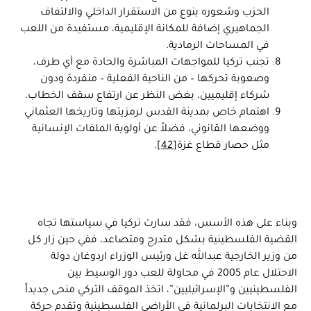
الحزب وشعوره بنوع من الاستقرار الداخلي والالتفاف
الجماهيري إضافة للمكانة الإقليمية، مستفيدة من اللعب
في المساحات الرمادية.
تجنب تركيا للمواجهات المباشرة والحادة مع أي طرف،
وصعوبة تحركها – من الناحية الفعلية – منفردة ودون
شركاء إقليميين، بغض النظر عن ارتفاع سقف الخطاب.
اهتمام خاص بمدينة القدس لرمزيتها وتاريخها العثماني
ووضعها القانوني، فضلاً عن أولوية الملفات الإنسانية
مثل حصار قطاع غزة
[42]
.
وبناء على هذه الأسس، فقد سارت تركيا في سياستها تجاه
القضية الفلسطينية بشكل متدرج ومتصاعد، ففي حين زار كل
من وزير الخارجية عبدالله غل ورئيس الوزراء اردوغان دولة
الاحتلال عام 2005 في محاولة للعب دور الوسيط بين
الفلسطينيين و”الإسرائيليين”، اتخذ الموقف التركي منحى جديداً
مع الانتخابات البرلمانية في الأراضي الفلسطينية وتقدم حركة