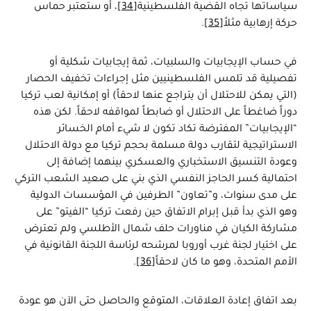
سياساتها تجاه القضية الفلسطينية
[34]
، أو ستعتبر حماس
حركة إرهابية مثلاً
[35]
.
في حساب الإيجابيات والسلبيات، ثمة إيجابيات شكلية أو
تفصيلية قد تلمس الفلسطينيين مثل إجراءات تخفيف الحصار
(التي يمكن للاحتلال أن يتراجع عنها لاحقاً) أو إمكانية لعب تركيا
دوراً ضاغطاً على الاحتلال أو ضابطاً لمواقفه لاحقاً. لكن هذه
“الإيجابيات” المفترضة تكاد تكون لا شيء أمام الخسائر
الاستراتيجية لتقارب دولة مسلمة بحجم تركيا مع دولة الاحتلال
وعودة التنسيق الاستخباري والعسكري بينهما إضافة إلى
احتمالية كسر الحاجز النفسي الذي بني على صعيد الشعب التركي
على مدى سنوات، و”تعاون” الطرفين في المؤسسات الدولية
وهو الذي بدأ قبل إبرام الاتفاق حين رفعت تركيا “الفيتو” على
مشاركة الكيان في مناورات حلف شمال الأطلسي ولم تعترض
على اختيار لجنة غرب أوروبا لمرشحه لرئاسة اللجنة القانونية في
الأمم المتحدة، وهو ما كان لاحقاً
[36]
.
بعد اتفاق إعادة العلاقات، المتوقع والحاصل حتى الآن هو عودة