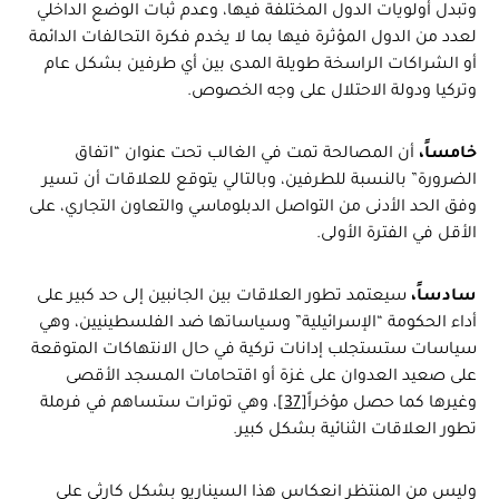
وتبدل أولويات الدول المختلفة فيها، وعدم ثبات الوضع الداخلي
لعدد من الدول المؤثرة فيها بما لا يخدم فكرة التحالفات الدائمة
أو الشراكات الراسخة طويلة المدى بين أي طرفين بشكل عام
وتركيا ودولة الاحتلال على وجه الخصوص.
خامساً،
أن المصالحة تمت في الغالب تحت عنوان “اتفاق
الضرورة” بالنسبة للطرفين، وبالتالي يتوقع للعلاقات أن تسير
وفق الحد الأدنى من التواصل الدبلوماسي والتعاون التجاري، على
الأقل في الفترة الأولى.
سادساً،
سيعتمد تطور العلاقات بين الجانبين إلى حد كبير على
أداء الحكومة “الإسرائيلية” وسياساتها ضد الفلسطينيين، وهي
سياسات ستستجلب إدانات تركية في حال الانتهاكات المتوقعة
على صعيد العدوان على غزة أو اقتحامات المسجد الأقصى
وغيرها كما حصل مؤخراً
[37]
، وهي توترات ستساهم في فرملة
تطور العلاقات الثنائية بشكل كبير.
وليس من المنتظر انعكاس هذا السيناريو بشكل كارثي على