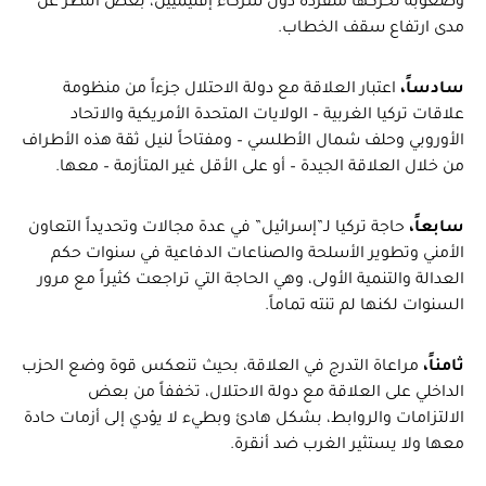
وصعوبة تحركها منفردة دون شركاء إقليميين، بغض النظر عن
مدى ارتفاع سقف الخطاب.
سادساً،
اعتبار العلاقة مع دولة الاحتلال جزءاً من منظومة
علاقات تركيا الغربية – الولايات المتحدة الأمريكية والاتحاد
الأوروبي وحلف شمال الأطلسي – ومفتاحاً لنيل ثقة هذه الأطراف
من خلال العلاقة الجيدة – أو على الأقل غير المتأزمة – معها.
سابعاً،
حاجة تركيا لـ”إسرائيل” في عدة مجالات وتحديداً التعاون
الأمني وتطوير الأسلحة والصناعات الدفاعية في سنوات حكم
العدالة والتنمية الأولى، وهي الحاجة التي تراجعت كثيراً مع مرور
السنوات لكنها لم تنته تماماً.
ثامناً،
مراعاة التدرج في العلاقة، بحيث تنعكس قوة وضع الحزب
الداخلي على العلاقة مع دولة الاحتلال، تخففاً من بعض
الالتزامات والروابط، بشكل هادئ وبطيء لا يؤدي إلى أزمات حادة
معها ولا يستثير الغرب ضد أنقرة.