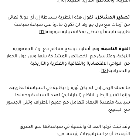
القريبة، والمناطق القارية البعيدة
[10]
.
تصفير المشاكل:
تقول هذه النظرية ببساطة إن أي دولة تعاني
من أزمات مع دول جوارها لن تكون قادرة على صياغة سياسة
خارجية ناجحة أو تحظى بمكانة دولية مرموقة
[11]
.
القوة الناعمة:
وهو أسلوب ونهج متناغم مع إرث الجمهورية
التركية، ومتناسق مع الخصائص المشتركة بينها وبين دول الجوار
من النواحي الاقتصادية والثقافية والفكرية والتاريخية
والجغرافية
[12]
.
ما فعله الرجل إذن لم يكن ثورة راديكالية في السياسة الخارجية،
وإنما تغيير الإطار الناظم (البارادايم) لهذه السياسة وجعلها
سياسة متعددة الأبعاد تتعامل مع جميع الأطراف وتبني الجسور
مع الجميع.
وقد تبنت تركيا العدالة والتنمية في سياساتها نحو الشرق
الأوسط أربع استراتيجيات رئيسة، هي: