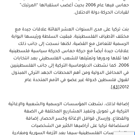
حماس فيها عام 2006 بحيث أغضب استقبالها “المرتبك”
لقيادات الحركة دولة الاحتلال.
بنت تركيا على مدى السنوات العشر الفائتة علاقات جيدة مع
مختلف الأطياف الفلسطينية، فبقيت السلطة ورئيسها البوابة
الرسمية للتعامل مع القضية، لكنها نسجت إلى جانب ذلك
علاقات جيدة أيضاً مع حركة حماس كحركة سياسية فلسطينية
لها ثقلها ودورها وتمثيلها للشعب الفلسطيني بعد انتخابات
2006. كما نشطت الدبلوماسية التركية إلى جانب الفلسطينيين
في المحافل الدولية ومن أهم المحطات الجهد التركي المبذول
لقبول فلسطين كدولة غير عضو في الأمم المتحدة عام
.
[43]
2012
إضافة لذلك، نشطت المؤسسات الرسمية والشعبية والإغاثية
التركية في تمويل وتنفيذ المشاريع المختلفة في الضفة
والقطاع، وإرسال قوافل الإغاثة وكسر الحصار، إضافة
لاستضافة تركيا على أراضيها الكثير من الشخصيات
والمؤسسات الفلسطينية سيما بعد الأزمة السورية ومغادرة