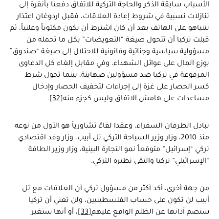
الأسباب سابقة الذكر والحاجة التركية للاتفاق دفعتا بأنقرة إلى
تنازلات نسبية في شروط إعادة العلاقات، فقبل اردوغان اعتذار
نتنياهو على الهاتف بعد أن كان اشترط أن يكون مكتوباً وعلنياً، ثم
قبلت تركيا أن تتحول صيغة “التعويضات” بكل ما تحمله من
مسؤولية سياسية وجنائية وقانونية للاحتلال إلى صيغة “صندوق”
يوزع المال على عوائل الشهداء، وفي مقابل إلغاء كل الدعاوى
المرفوعة في تركيا ضد مسؤولين صهاينة، بينما تحول شرط
كسر الحصار على غزة إلى إجراءات لتخفيف الحصار وإدخال
مساعدات على هامش الاتفاق وليس كجزء منه
[32]
.
تبادل الطرفان السفراء، وعقدا لقاءً تشاورياً هو الأول من نوعه
منذ 2010، وزار وزير السياحة التركي تل أبيب، وزار وفد اقتصادي
تركي “إسرائيل” متوقعاً نمو التجارة البينية، وزار وزير الطاقة
“الإسرائيلي” تركيا والتقى نظيره التركي.
من جهة أخرى، أكد أكثر من مسؤول تركي أن العلاقات مع تل
أبيب لن تكون على حساب الفلسطينيين، ولن تعني أن تركيا
ستصم آذانها عن الظلم الواقع عليهم
[33]
، أو أنها ستغير