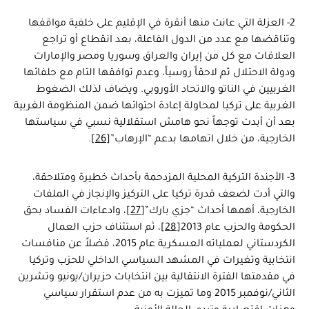
2- العزلة التي عانت منها أنقرة في الإقليم على خلفية مواقفها
وتناقضها مع عدد من الدول الفاعلة، بعد انقطاع أو تراجع
العلاقات مع كل من إيران والعراق وسوريا ومصر والإمارات
ودولة الاحتلال ثم لاحقاً روسياً، وعدم توافقها التام مع حلفائها
الغربيين في الناتو والاتحاد الأوروبي. ويضاف لذلك الضغوط
الغربية على تركيا لمحاولة إعادة احتوائها ضمن المنظومة الغربية
بعد أن أبدت توجهاً نحو هامش استقلالية نسبي في سياستها
الخارجية، من خلال اتهامها بدعم “الإرهاب”
[26]
.
3- الأجندة التركية المحلية المزدحمة بأحداث خطيرة ومتلاحقة،
والتي أدت لضعف قدرة تركيا على التركيز والإنجاز في الملفات
الخارجية، أهمها أحداث “جزي بارك”
[27]
، وادعاءات الفساد بحق
الحكومة والحزب عام 2013
[28]
، ثم استئناف حزب العمال
الكردستاني لعملياته العسكرية عام 2015، فضلاً عن منافسات
انتخابية وتغيرات في المشهد السياسي الداخلي للحزب وتركيا
في مقدمتها الفترة الانتقالية بين انتخابات حزيران/يونيو وتشرين
الثاني/نوفمبر 2015 وما تميزت به من عدم استقرار سياسي