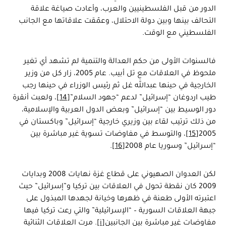
الدور من قبل الفلسطينيين والعرب، وأعادت صياغة علاقة
التحالف بينها وبين دولة الاحتلال، وعمّقت علاقاتها مع الجانب
الفلسطيني مع الوقت.
فالسنوات الأولى من حكم العدالة والتنمية لم تشهد أي تغير
ملحوظ في العلاقات مع تل أبيب. عام 2005، زار كل من وزير
الخارجية في حينها عبدالله غل ثم رئيس الوزراء في حينها رجب
طيب اردوغان “إسرائيل” لدعم “جهود السلام”
[14]
، ولعبت أنقرة
دور الوسيط بين “إسرائيل” وبعض الدول العربية والإسلامية،
من ذلك ترتيب لقاء بين وزيري خارجية “إسرائيل” وباكستان في
2005
[15]
، والتوسط في مفاوضات تسوية غير مباشرة بين
“إسرائيل” وسوريا عام 2008
[16]
.
لكن العدوان الصهيوني على قطاع غزة نهايات 2008 وبدايات
2009 كان نقطة تحول في العلاقات بين تركيا و”إسرائيل” حيث
اعتبرته الأولى طعنة في ظهرها وخيانة لجهدها المبذول على
جبهة العلاقات السورية – “الإسرائيلية” والتي رعت تركيا فيها
مفاوضات غير مباشرة بين الجانبين
[i]
. مرت العلاقات الثنائية