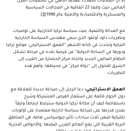
إلا أن العلاقات شهدت عهدها الذهبي في تسعينات القرن
الماضي حيث وقعا 22 اتفاقية في المجالات السياسية
والعسكرية والاقتصادية والأمنية عام 1996
[9]
.
مع العدالة والتنمية، بنيت سياسة تركيا الخارجية على توصيات
ونظريات داود أوغلو، الذي سمي مهندس السياسة الخارجية
التركية وتحدث في كتابه الأشهر “العمق الاستراتيجي: موقع تركيا
ودورها في الساحة الدولية” عن فرصة بلاده في مرحلة تشكل
النظام العالمي الجديد واتجاه مركز الحضارة من الغرب إلى
الشرق للتحول إلى “دولة مركز” في محيطها، وأهم هذه
النظريات:
العمق الاستراتيجي:
دعا الرجل إلى صياغة جديدة للعلاقة مع
دول الجوار قائمة على استثمار الفرص المشتركة وشرح
باستفاضة كيف أن مكانة تركيا الدولية سترتبط ارتباطاً وثيقاً
بمدى قدرتها على صياغة سياسة خارجية معتمدة على أولويات
تكتيكية ضمن ثلاث ساحات تأثير جيوسياسي هامة، هي المناطق
البرية القريبة التي يقع العالم العربي ضمنها، والأحواض البحرية