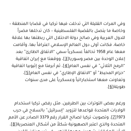
وفي المرات القليلة التي تدخلت فيها تركيا في قضايا المنطقة –
وخاصة ما يتصل بالقضية الفلسطينية – كان تدخلها مضراً
للدول العربية وفي صالح دولة الاحتلال التي ربطتها بها علاقة
خاصة، فكانت أولى دول العالم الإسلامي اعترافاً بها، وأقامت
معها عام 1958 تحالفاً عسكرياً سمي “الاتفاق الطارئ” بعد
إعلان الوحدة بين مصر وسوريا
[3]
، ووقعتا مع إيران اتفاقية
“الرمح الثلاثي” في نفس العام
[4]
، ثم أبرمتا مع إثيوبيا اتفاقية
“حزام المحيط” أو “الاتفاق الإطاري” في نفس العام
[5]
،
وتعاونت معها استخباراتياً وعسكرياً على مدى سنوات
طويلة
[6]
.
ورغم بعض التوترات بين الطرفين، مثل رفض تركيا استخدام
الولايات المتحدة قواعدها لتزويد “إسرائيل” بالسلاح في حرب
1973
[7]
، وتصويت تركيا لصالح القرار رقم 3379 الصادر عن الأمم
المتحدة والذي اعتبر الصهيونية شكلاً من أشكال العنصرية
[8]
،