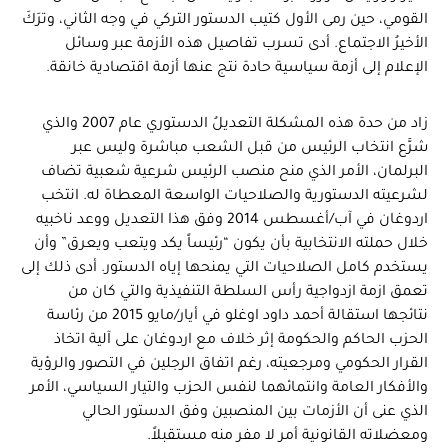
القومي، حين رمى الأول كتيب الدستور التركي في وجه الثاني، وترَكَ
الأخيرُ الاجتماع. أدى تسرب تفاصيل هذه الأزمة عبر وسائل
الإعلام إلى أزمة سياسية حادة نتج عنها أزمة اقتصادية خانقة.
زاد من حدة هذه المشكلة التعديلُ الدستوري عام 2007 والذي
شرَّع انتخاب الرئيس من قبل الشعب مباشرة وليس عبر
البرلمان، الأمر الذي منح منصب الرئيس شرعية شعبية تضاف
لشرعيته الدستورية والصلاحيات الواسعة المعطاة له. انتخب
اردوغان في آب/أغسطس 2014 وفق هذا التعديل ووعد ناخبيه
خلال حملته الانتخابية بأن يكون “رئيساً يكد ويتعب ويعرق” وأن
يستخدم كامل الصلاحيات التي يمنحها إياه الدستور. أدى ذلك إلى
تعمق ازمة ازدواجية رأس السلطة التنفيذية والتي كان من
نتائجها استقالة أحمد داود اوغلو في أيار/مايو 2015 من رئاسة
الحزب الحاكم والحكومة إثر خلاف مع اردوغان على آلية اتخاذ
القرار الحكومي ومرجعيته، رغم اتفاق الرجلين في التصور والرؤية
والأفكار العامة وانتمائهما لنفس الحزب والتيار السياسي، الأمر
الذي عنى أن الأزمات بين المنصبين وفق الدستور الحالي
ومعضلاته القانونية أمر لا مفر منه مستقبلاً.