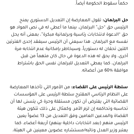
حكماً سقوط الحكومة أيضاً.
حل البرلمان:
تقول المعارضة إن التعديل الدستوري يمنح
الرئيس حق “حل” البرلمان، بينما ما أعطي له في نص المواد هو
حق “الدعوة لانتخابات رئاسية وبرلمانية مبكرة”، بمعنى أنه يحل
نفسه مع البرلمان. هذا سيعني أن الرئيس سيفقد إحدى الفترتين
اللتين تحقان له دستورياً، وسيخاطر بإمكانية عدم انتخابه مرة
أخرى، ولا يحق له هذه الدعوة في حال كان متهماً من قبل
البرلمان، كما يعطي التعديل للبرلمان نفس الحق باشتراط
موافقة %60 من أعضائه.
سلطة الرئيس على القضاء:
من الأمور التي تأخذها المعارضة
على النظام الرئاسي المقترح سلطة الرئيس على المؤسسات
القضائية التي يفترض أن تكون مستقلة وحرة كي يتسنى لها أن
تحاسبه وتحاكمه إن لزم الأمر. وكمثال على ذلك تتكون هيئة
القضاة والمدعين العامين وفق التعديل من 13 عضواً يعين
الرئيس منهم (بعد انتخابات داخلية بينهم) أربعة أعضاء، كما
يعتبر وزير العدل ونائبه/مستشاره عضوين معينين في الهيئة،