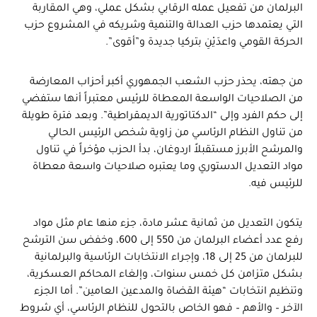
البرلمان من تفعيل عمله الرقابي بشكل عملي، وهي المقاربة
التي يعتمدها حزب العدالة والتنمية وشريكه في المشروع حزب
الحركة القومي واعدَيْنِ بتركيا جديدة و”أقوى”.
من جهته، يحذر حزب الشعب الجمهوري أكبر أحزاب المعارضة
من الصلاحيات الواسعة المعطاة للرئيس معتبراً أنها ستفضي
إلى حكم الفرد وإلى “الدكتاتورية الديمقراطية”. وبعد فترة طويلة
من تناول النظام الرئاسي من زاوية شخص الرئيس الحالي
والمرشح الأبرز مستقبلاً اردوغان، بدأ الحزب مؤخراً في تناول
مواد التعديل الدستوري وما يعتبره صلاحيات واسعة معطاة
للرئيس فيه.
يتكون التعديل من ثمانية عشر مادة، جزء منها عام مثل مواد
رفع عدد أعضاء البرلمان من 550 إلى 600، وخفض سن الترشح
للبرلمان من 25 إلى 18، وإجراء الانتخابات الرئاسية والبرلمانية
بشكل متزامن كل خمس سنوات، وإلغاء المحاكم العسكرية،
وتنظيم انتخابات “هيئة القضاة والمدعين العامين”. أما الجزء
الآخر – والأهم – فهو الخاص بالتحول للنظام الرئاسي، أي شروط