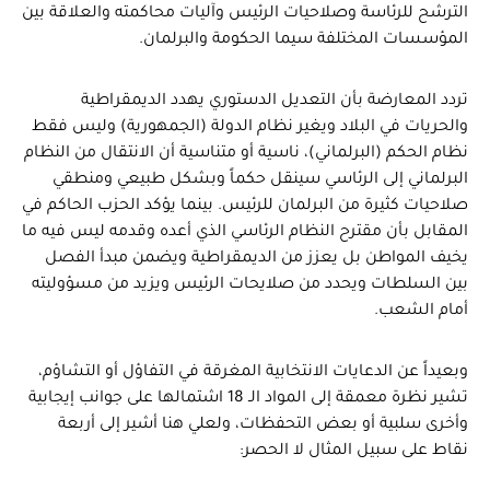
الترشح للرئاسة وصلاحيات الرئيس وآليات محاكمته والعلاقة بين
المؤسسات المختلفة سيما الحكومة والبرلمان.
تردد المعارضة بأن التعديل الدستوري يهدد الديمقراطية
والحريات في البلاد ويغير نظام الدولة (الجمهورية) وليس فقط
نظام الحكم (البرلماني)، ناسية أو متناسية أن الانتقال من النظام
البرلماني إلى الرئاسي سينقل حكماً وبشكل طبيعي ومنطقي
صلاحيات كثيرة من البرلمان للرئيس. بينما يؤكد الحزب الحاكم في
المقابل بأن مقترح النظام الرئاسي الذي أعده وقدمه ليس فيه ما
يخيف المواطن بل يعزز من الديمقراطية ويضمن مبدأ الفصل
بين السلطات ويحدد من صلايحات الرئيس ويزيد من مسؤوليته
أمام الشعب.
وبعيداً عن الدعايات الانتخابية المغرقة في التفاؤل أو التشاؤم،
تشير نظرة معمقة إلى المواد الـ 18 اشتمالها على جوانب إيجابية
وأخرى سلبية أو بعض التحفظات، ولعلي هنا أشير إلى أربعة
نقاط على سبيل المثال لا الحصر: