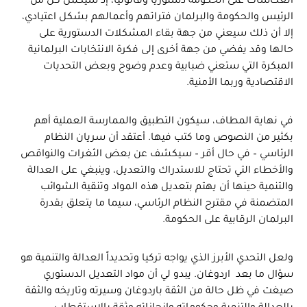
انعكاسات على الحكومة دستورياً وقانونياً، إذ سيكمل كل من
الرئيس والحكومة والبرلمان فتراتهم وأعمالهم بشكل اعتيادي،
إلا أن ذلك سيعني من جهة بقاء المشكلات الدستورية على
حالها وقد يفضي من جهة أخرى إلى فكرة الانتخابات البرلمانية
المبكرة التي ستعني ضبابية وعدم وضوح وبعض التحديات
الاقتصادية وربما الأمنية.
في نهاية المطاف، سيكون التطبيق والممارسة العملية أهم
بكثير من النصوص وما كتب فيها. أعتقد أن سريان النظام
الرئاسي – في حال أقر – سيكشف عن بعض الثغرات والنواقص
والأخطاء التي تحتاج للاستدراك والتعديل، وينبغي على العدالة
والتنمية حينها أن يهتم بتعديل هذه المواد وتنقية الشوائب
المتضمنة في مقترح النظام الرئاسي، سيما ما يتعلق بقدرة
البرلمان الرقابية على الحكومة.
ولعل التحدي الأبرز الذي يواجه تركيا وتحديداً العدالة والتنمية هو
سؤال ما بعد اردوغان. يبدو لي أن مواد التعديل الدستوري
صيغت في ظل حالة من الثقة باردوغان وسيرته وتاريخه والثقة