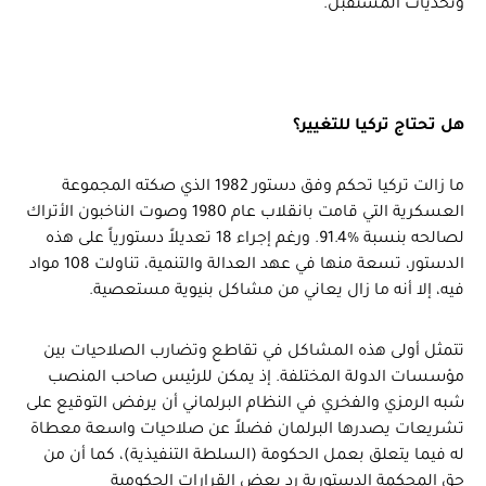
وتحديات المستقبل.
هل تحتاج تركيا للتغيير؟
ما زالت تركيا تحكم وفق دستور 1982 الذي صكته المجموعة
العسكرية التي قامت بانقلاب عام 1980 وصوت الناخبون الأتراك
لصالحه بنسبة %91.4. ورغم إجراء 18 تعديلاً دستورياً على هذه
الدستور، تسعة منها في عهد العدالة والتنمية، تناولت 108 مواد
فيه، إلا أنه ما زال يعاني من مشاكل بنيوية مستعصية.
تتمثل أولى هذه المشاكل في تقاطع وتضارب الصلاحيات بين
مؤسسات الدولة المختلفة. إذ يمكن للرئيس صاحب المنصب
شبه الرمزي والفخري في النظام البرلماني أن يرفض التوقيع على
تشريعات يصدرها البرلمان فضلاً عن صلاحيات واسعة معطاة
له فيما يتعلق بعمل الحكومة (السلطة التنفيذية)، كما أن من
حق المحكمة الدستورية رد بعض القرارات الحكومية