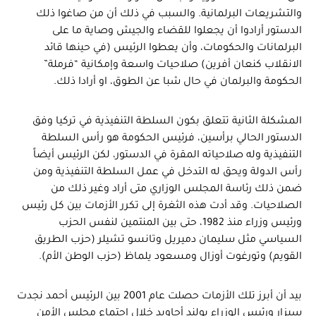
والتشريعات البرلمانية. والسبب في ذلك أن من صاغوا ذلك
الدستور أرادوا أن يجعلوا للقضاء والجيش وصاية ما على
البرلمانات والحكومات، وأن يعطوا الرئيس (في حينها قائد
الانقلاب كنعان أفرين) صلاحيات واسعة وإمكانية “فرملة”
الحكومة والبرلمان في حال شبا عن الطوق، او أرادا ذلك.
المشكلة الثانية تتعلق بكون السلطة التنفيذية في تركيا وفق
الدستور الحالي برأسين، فرئيس الحكومة هو رأس السلطة
التنفيذية وله صلاحياته المقرة في الدستور، لكن الرئيس أيضاً
رأس الدولة ويحق له التدخل في عمل السلطة التنفيذية ومن
ضمن ذلك رئاسة المجلس الوزاري متى أراد وغير ذلك من
الصلاحيات. وقد أدت هذه الثغرة إلى تكرر الأزمات بين كل رئيس
ورئيس وزراء منذ 1982، حتى بين المنتمين لنفس الحزب
السياسي مثل سليمان دميريل وتانسو تشيلر (حزب الطريق
القويم) وتورغوت أوزال ومسعود يلماظ (حزب الوطن الأم).
بيد أن أبرز تلك الأزمات حصلت عام 2001 بين الرئيس أحمد نجدت
سيزار ورئيس الوزراء بولند أجاويد خلال اجتماع مجلس الأمن