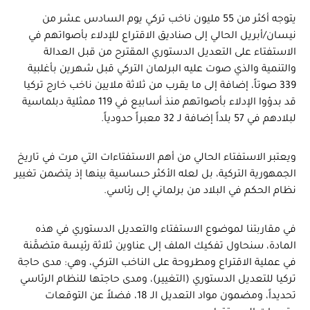
يتوجه أكثر من 55 مليون ناخب تركي يوم السادس عشر من
نيسان/أبريل الحالي إلى صناديق الاقتراع للإدلاء بأصواتهم في
الاستفتاء على التعديل الدستوري المقترح من قبل العدالة
والتنمية والذي صوت عليه البرلمان التركي قبل شهرين بأغلبية
339 صوتاً، إضافة إلى ما يقرب من ثلاثة ملايين ناخب خارج تركيا
قد بدؤوا الإدلاء بأصواتهم منذ أسابيع في 119 ممثلية دبلماسية
لبلادهم في 57 بلداً إضافة لـ 32 معبراً حدودياً.
ويعتبر الاستفتاء الحالي من أهم الاستفتاءات التي مرت في تاريخ
الجمهورية التركية، بل لعله الأكثر حساسية بينها إذ يتضمن تغيير
نظام الحكم في البلاد من برلماني إلى رئاسي.
في مقاربتنا لموضوع الاستفتاء والتعديل الدستوري في هذه
المادة، سنحاول تفكيك الملف إلى عناوين ثلاثة رئيسة متضمَّنة
في عملية الاقتراع ومطروحة على الناخب التركي، وهي: مدى حاجة
تركيا للتعديل الدستوري (التغيير)، ومدى حاجتها للنظام الرئاسي
تحديداً، ومضمون مواد التعديل الـ 18، فضلاً عن التوقعات