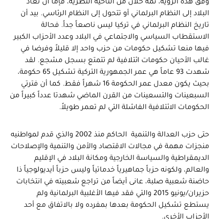
وفق هذه الرؤية، ثمة حلان من الناحية النظرية، فإما أن تعاد
البلاد إلى النظام البرلماني أو تتحول إلى النظام الرئاسي. بيد أن
تاريخ النظام البرلماني في تركيا ليس ناصعاً جداً. فحالة
الاستقطاب السياسي والاجتماعي في البلاد وعدد الأحزاب الكبير
فيها منعا تشكيل حكومات من حزب واحد إلا قليلاً وفرضا في
غالب الأحيان حكومات ائتلافية لم تتمتع بسجل مشجع. لقد
شهدت 93 عاماً هي عمر الجمهورية التركية تشكيل 65 حكومة،
بحيث يكون معدل عمر الحكومة 16 شهراً فقط. كما أن فترتي
السبعينات والتسعينات من القرن الماضي شهدتا عدداً كبيراً من
الحكومات الائتلافية الفاشلة التي لم تعمر طويلاً.
حتى حزب العدالة والتنمية الحاكم منذ 2002 والذي قدم لمواطنيه
منجزات مهمة في مجالات الاقتصاد والأمن والتنمية والإصلاحات
الديمقراطية والسياسة الخارجية ومكانة البلاد في الإقليم
والعالم، ولكونه حزباً جماهيرياً خدماتياً وليس حزباً أيديولوجياً ذا
حاضنة شعبية صلبة، عانى أيضاً من تراجع شعبيته في انتخابات
حزيران/يونيو 2015 والتي فقد فيها الأغلبية البرلمانية ولم
يستطع تشكيل الحكومة بعدها بمفرده ولا بالاتفاق مع أحد
الأحزاب الأخرى.