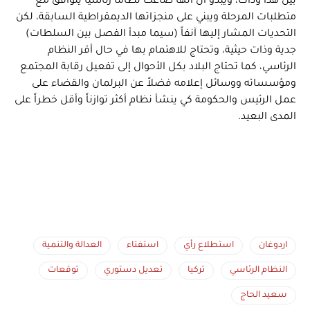
بين هذا وذاك، ويبدو أن أنها صاغت نظاماً رئاسياً يتوافق مع
متطلبات المرحلة ويبني على منجزاتها الديمقراطية السابقة، لكن
التحديات المشار إليها آنفاً (سيما مبدأ الفصل بين السلطات)
جدية وذات حيثية، وتحتاج للاهتمام بها في حال أقر النظام
الرئاسي، كما تحتاج البلاد بكل الأحوال إلى تفعيل رقابة المجتمع
ومؤسساته ووسائل إعلامه فضلاً عن البرلمان والقضاء على
عمل الرئيس والحكومة كي ينشأ نظام أكثر توازناً وأقل خطراً على
المدى البعيد.
اردوغان
استطلاع رأي
استفتاء
العدالة والتنمية
النظام الرئاسي
تركيا
تعديل دستوري
توقعات
سعيد الحاج