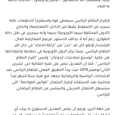
تركيا، وسيجلب كلا الاحتمالين – الإقرار والرفض – تحديات خاصة
به للبلاد.
فإقرار النظام الرئاسي سيعطي قوة واستقراراً للحكومات لكنه
سيزيد من الضغوط عليها من الداخل (المعارضة) والخارج
(الدول المختلفة سيما الأوروبية) سيما وأنه سيجرى في ظل حالة
الطوارئ، رغم أنه لا يخالف الدستور. فزعيم المعارضة كمال
كليتشدار أوغلو كان قد “حذر” من “إراقة الدماء” في حال أقر
النظام الرئاسي، بينما تركز الدول الأوروبية في خطابها وانتقاداتها
على فكرة “توسيع صلاحيات اردوغان” وليس “إقرار النظام
الرئاسي”. كما أن التعديل ينص على فترة انتقالية حتى تشرين
الثاني/نوفمبر 2019 حيث يبدأ التطبيق الفعلي للنظام الرئاسي بعد
الانتخابات الرئاسية والبرلمانية حينها، مع فترة ستة أشهر تبدأ
مباشرة بعد الاستفتاء لإقرار البرلمان “قوانين المواءمة” التي
ستسهل الانتقال التدريجي والسلس من النظام البرلماني
للرئاسي.
من جهة أخرى، ورغم أن رفض التعديل الدستوري لا يرتب أي