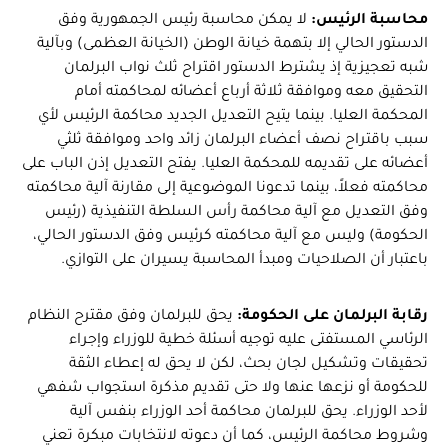
محاسبة الرئيس:
لا يمكن محاسبة رئيس الجمهورية وفق
الدستور الحالي إلا بتهمة خيانة الوطن (الخيانة العظمى) وبآلية
شبه تعجيزية إذ يشترط الدستور اقتراح ثلث نواب البرلمان
التحقيق معه وموافقة ثلاثة أرباع أعضائه لمحاكمته أمام
المحكمة العليا. بينما يتيح التعديل الجديد محاكمة الرئيس لأي
سبب باقتراح نصف أعضاء البرلمان زائد واحد وموافقة ثلثي
أعضائه على تقديمه للمحكمة العليا. يفتح التعديل إذن الباب على
محاكمته فعلاً، بينما تدعونا الموضوعية إلى مقارنة آلية محاكمته
وفق التعديل مع آلية محاكمة رأس السلطة التنفيذية (رئيس
الحكومة) وليس مع آلية محاكمته كرئيس وفق الدستور الحالي،
باعتبار أن الصلاحيات ومبدأ المحاسبة يسيران على التوازي.
رقابة البرلمان على الحكومة:
يحق للبرلمان وفق مقترح النظام
الرئاسي المستفتى عليه توجيه أسئلة خطية للوزراء وإجراء
تحقيقات وتشكيل لجان بحث، لكن لا يحق له إعطاء الثقة
للحكومة أو نزعها عنها ولا حتى تقديم مذكرة استجواب شفهي
لأحد الوزراء. يحق للبرلمان محاكمة أحد الوزراء بنفس آلية
وشروط محاكمة الرئيس، كما أن دعوته لانتخابات مبكرة تعني