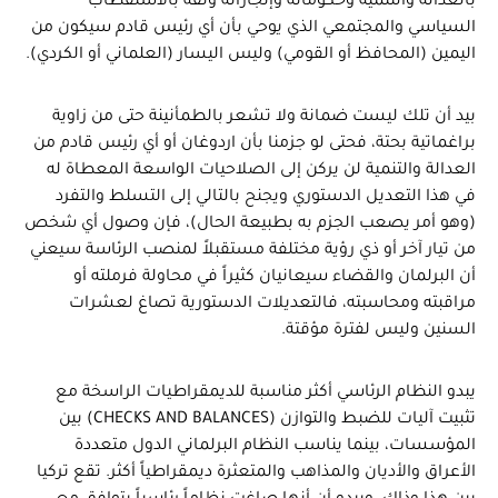
بالعدالة والتنمية وحكوماته وإنجازاته وثقة بالاستقطاب
السياسي والمجتمعي الذي يوحي بأن أي رئيس قادم سيكون من
اليمين (المحافظ أو القومي) وليس اليسار (العلماني أو الكردي).
بيد أن تلك ليست ضمانة ولا تشعر بالطمأنينة حتى من زاوية
براغماتية بحتة، فحتى لو جزمنا بأن اردوغان أو أي رئيس قادم من
العدالة والتنمية لن يركن إلى الصلاحيات الواسعة المعطاة له
في هذا التعديل الدستوري ويجنح بالتالي إلى التسلط والتفرد
(وهو أمر يصعب الجزم به بطبيعة الحال)، فإن وصول أي شخص
من تيار آخر أو ذي رؤية مختلفة مستقبلاً لمنصب الرئاسة سيعني
أن البرلمان والقضاء سيعانيان كثيراً في محاولة فرملته أو
مراقبته ومحاسبته، فالتعديلات الدستورية تصاغ لعشرات
السنين وليس لفترة مؤقتة.
يبدو النظام الرئاسي أكثر مناسبة للديمقراطيات الراسخة مع
تثبيت آليات للضبط والتوازن (CHECKS AND BALANCES) بين
المؤسسات، بينما يناسب النظام البرلماني الدول متعددة
الأعراق والأديان والمذاهب والمتعثرة ديمقراطياً أكثر. تقع تركيا