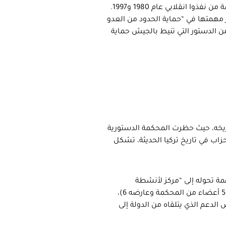
 انقلابي عام 1980 و1997.
 مهمتها في “حماية الحدود من العدو
رجي” بعد أن كانت الانقلابات السابقة تعتمد على المادة 35 من الدستور التي تنيط بالجيش حماية
اريخه، حيث حظرت المحكمة الدستورية
19 وحتى الآن 26 حزباً، ضمن 58 حالة حظر أحزاب في تاريخ تركيا الحديثة، تشكل
الة والتنمية نفسه واجه خطر الحظر والإغلاق عام 2008 بتهمة تحوله إلى “مركز لأنشطة
متعارضة مع العلمانية”، إلا أنه نجا بفارق صوت واحد (صوت مع القرار 5 أعضاء من المحكمة وعارضه 6)،
 الدعم الذي يتلقاه من الدولة إلى