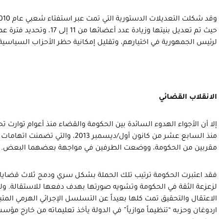
حيث تم تعديل بنيتها وزيادة عدد أع
لرئيس الجمهورية في اختيارهم، وتقليل إمكانية حظر الأحزاب السياسية 
الانقلاب القضائي
إلا أن الأجواء الهدوء السائدة بين الحكومة والقضاء منذ أعوام توارت تح
منذ السابع عشر من كانون أول/ديسمبر 013
مقربين من الحكومة، ووضعت الطرفين في مواجهة بعضهما البعض.
فقد اعتبرت الحكومة ترتيب تلك الحملة بشكل سري ودمج ثلاث قضايا 
لزعزعة الثقة في الحكومة وتشويه صورتها بهدف دفعها للاستقالة. ولأ
الاعتقال والتحقيق تمت كلها بعيداً عن التسلسل الإجرائي الهرمي الم
اردوغان وحزبه “تنظيماً موازياً” في الدولة يأخذ تعليماته من خارج مؤ