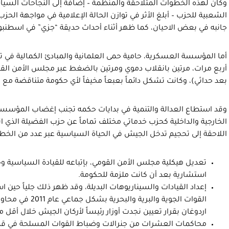
وكان لهذه الخطوات المتلاحقة والمنظمة – إضافة إلى النجاحات السياس
الشعبية للحزب – أبلغ الأثر في توازن الحالة الإعلامية في مواجهة الحزب
جانبه في بعض الاحيان، كما ظهر أثناء أحداث حديقة “جزي” في اسطنبو
أما المؤسسة العسكرية، حامية حمى العلمانية والمبادئ الكمالية في ت
أربع مرات، مرتين بانقلاب دموي ومرتين بالضغط عبر مجلس الأمن القو
بعد حداثي)، وكانت تشكل دائماً بعبعاً مخيفاً لأي حكومة متناقضة مع ه
وقد استطاع العدالة والتنمية في بدايات حكمه تجنب إغضاب المؤسس
الخارجية والداخلية كحزب خدماتي مختلف تماماً عن حزب الفضيلة الذي
اللاحقة إلى تحجيم تدخل الجيش في الحياة السياسية عبر عدد من الخط
تعديل هيكلية مجلس الأمن القومي، بإتباعه للقيادة السياسية وجعل
استشارية بعد أن كانت ملزمة للحكومة.
إعداد القيادات والسيناريوهات البديلة، وقد ظهر ذلك جلياً حين
القوات الجوية والبر
اردوغان بقرار تعيين نجدت أوزار رئيساً لأركان الجيش خلال أقل 
محاكمات العشرات من جنرالات وضباط القوات المسلحة في قضا