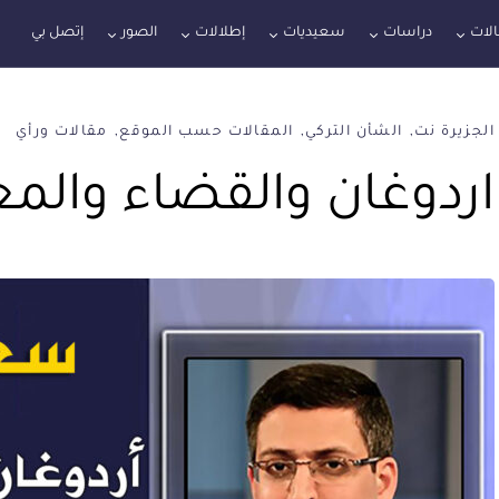
لات
دراسات
سعيديات
إطلالات
الصور
إتصل بي
الجزيرة نت
الشأن التركي
المقالات حسب الموقع
مقالات ورأي
اردوغان والقضاء والمعر