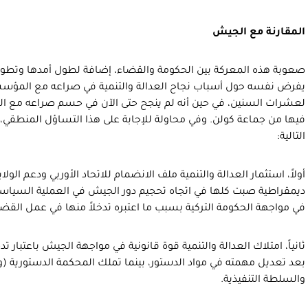
المقارنة مع الجيش
صعوبة هذه المعركة بين الحكومة والقضاء، إضافة لطول أمدها وتطور
يفرض نفسه حول أسباب نجاح العدالة والتنمية في صراعه مع المؤسس
لعشرات السنين، في حين أنه لم ينجح حتى الآن في حسم صراعه مع ال
فيها من جماعة كولن. وفي محاولة للإجابة على هذا التساؤل المنطقي، 
التالية:
أولاً، استثمار العدالة والتنمية ملف الانضمام للاتحاد الأوربي ودعم الول
ديمقراطية صبت كلها في اتجاه تحجيم دور الجيش في العملية السياسية، 
في مواجهة الحكومة التركية بسبب ما اعتبره تدخلاً منها في عمل القضا
ثانياً، امتلاك العدالة والتنمية قوة قانونية في مواجهة الجيش باعتبار ت
بعد تعديل مهمته في مواد الدستور، بينما تملك المحكمة الدستورية (وال
والسلطة التنفيذية.