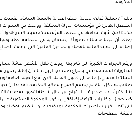
الحكومة.
ذلك أن جماعة كولن/الخدمة، حليف العدالة والتنمية السابق، اعتمدت
التغلغل الهادئ في مؤسسات الدولة المختلفة، ووجدت في السنوات الأ
مكناها من تثبيت أقدامها في مختلف المؤسسات، سيما الشرطة والأمن
يعتقد أن الجماعة تملك حضوراً لا يستهان به في المحكمة العليا ومج
إضافة إلى الهيئة العامة للقضاة والمدعين العامين التي تزعمت الصراع م
ورغم الإجراءات الكثيرة التي قام بها اردوغان خلال الأشهر الفائتة لحماي
التطورات المختلفة تشي بصراع صعب وطويل. ذلك أن إقالة وتغيير أ
السلك القضائي، إضافة إلى قانون القضاء الذي أتبع الهيئة العامة لوز
صلاحياتها، كل ذلك لم يحسم الصراع لصالح الحكومة. فقد بدا أن نفو
يتأثر كثيراً، بعد صدور قرار الإفراج عن رجال شرطة اتهموا بعضوية الت
ضد جهاز المخابرات التركية، إضافة إلى دخول المحكمة الدستورية على 
التي ألغت قرارات أصدرتها الحكومة، بما فيها قانون تنظيم القضاء و
وتقنية المعلومات.