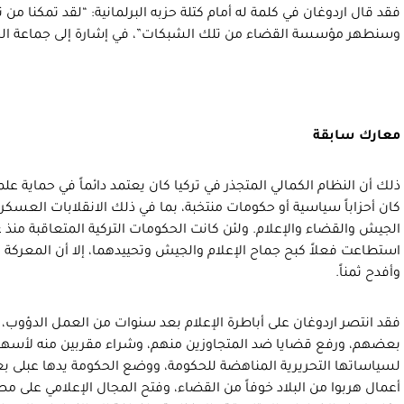
فقد قال اردوغان في كلمة له أمام كتلة حزبه البرلمانية: “لقد تمكنا من
وسنطهر مؤسسة القضاء من تلك الشبكات”، في إشارة إلى جماعة الخدمة
معارك سابقة
ذلك أن النظام الكمالي المتجذر في تركيا كان يعتمد دائماً في حماية علم
كان أحزاباً سياسية أو حكومات منتخبة، بما في ذلك الانقلابات العس
استطاعت فعلاً كبح جماح الإعلام والجيش وتحييدهما، إلا أن المعركة 
وأفدح ثمناً.
فقد انتصر اردوغان على أباطرة الإعلام بعد سنوات من العمل الدؤوب،
بعضهم، ورفع قضايا ضد المتجاوزين منهم، وشراء مقربين منه لأسهم 
لسياساتها التحريرية المناهضة للحكومة، ووضع الحكومة يدها عبلى بع
أعمال هربوا من البلاد خوفاً من القضاء، وفتح المجال الإعلامي على م