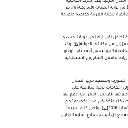
لمدن التركية بعد الحرب العالمية
 من بوابة الحماية الأمريكية
[ii]
، ثم
ناً رسمياً عن انتماء أنقرة للكتلة الغربية كقاعدة متقدمة
حرب الباردة وفق رؤية تحاول نقل تركيا من دولة تلعب دور
عززان من مكانتها الدولية
[iv]
. وقد
جية البروفيسور أحمد داود أوغلو
يادة هامش المناورة والاستقلالية
مة السورية وتصعيد حزب العمال
 إخفاقات تركية متلاحقة على
لفائها الغربيين. الأمر الذي دفع بها
الأصدقاء وتخفيض عدد الخصوم” مع
و 2016
[vi]
، وتجلى ذلك سريعاً
حة مع تل أبيب وتسارع عملية التقارب