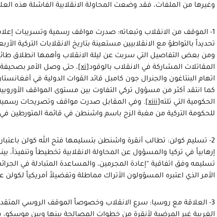
وغيرها من الملفات، فقد وضعت المحاولة الانقلابية الفاشلة هذه العل
1- الموقف من الانقلاب وتبعاته: صدرت مواقف رسمية وتسريبات إعلامية
تحديداً بالتواطؤ مع الانقلابيين مستعينة بتاريخ الانقلابات التركية الأ
ومن بعض التفاصيل التي سربت عن ليلة الانقلاب وأهمها انطلاق طائرا
المقاتلات المشاركة في الانقلاب بالوقود
[xi]
، حتى وصل الأمر بصحيفة 
اتهام البنتاغون والجنرال جون كامبل قائد القوات الدولية في أفغانستان (İSAF) بالتخطيط للانق
كما انتقد أكثر من مسؤول تركي التفاوت بين مستوى المواقف الأوروبية
الحكومية التي تلته
[xiii]
. وفي المقابل صدرت مواقف وتصريحات رسمية أم
للحكومة التركية من مغبة الزج باسم واشنطن في قائمة المتورطين في ال
2- تسليم كولن: تطالب أنقرة واشنطن بتسليمها فتح الله كولن باعتبا
إرهابياً في تركيا والمسؤول عن المحاولة الانقلابية تخطيطاً وتنفيذاً، بين
الأمر الذي اعتبره المسؤولون الأتراك مماطلة وتفضيلاً أمريكياً لكولن ع
3- العلاقة مع روسيا: سرع الانقلاب وخصوصاً الموقف الروسي المتق
الغربية غير المرضية لأنقرة من خطوات المصالحة بينها وبين موسكو، فزا