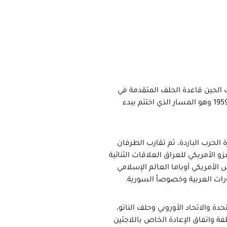
الناتو) عام 1952 واعتبرت منذ ذلك الحين قاعدة الحلف المتقدمة في
مواجهة المد الشيوعي، وتقدمت بطلب عضوية الجمعية الأوروبية عام 1959 وهو المسار الذي اختتم ببدء
رة الحرب الباردة، ثم تقارب الطرفان
زو الأمريكي للعراق العلاقات الثنائية
 الأمريكي أوباما العالم الإسلامي
ورات العربية وخصوصاً السورية.
حدة والاتحاد الأوروبي وحلف الناتو،
ة واتفاق الإعادة الخاص باللاجئين