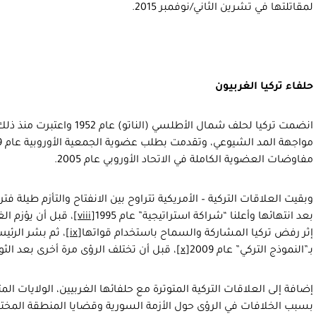
لمقاتلتها في تشرين الثاني/نوفمبر 2015.
حلفاء تركيا ال
غربيون
انضمت تركيا لحلف شمال الأطلسي (
مفاوضات العضوية الكاملة في الاتحاد الأوروبي عام 2005.
وبقيت العلاقات التركية – الأمريكية تتراوح بين الانفتاح والتأزم طيلة فت
بعد انتهائها وأعلنا “شراكة استراتيجية” عام 1995
[viii]
، قبل أن يؤزم الغ
إثر رفض تركيا المشاركة والسماح باستخدام قواتها
[ix]
، ثم بشر الرئيس
بـ”النموذج التركي” عام 2009
[x]
، قبل أن تختلف الرؤى مرة أخرى بعد الث
إضافة إلى العلاقات التركية المتوترة مع حلفائها الغربيين، الولايات المت
بسبب الخلافات في الرؤى حول الأزمة السورية وقضايا المنطقة المختلف