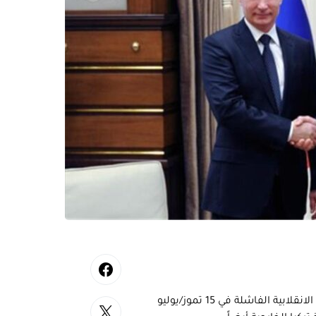
بالتوازي مع سرعة المتغيرات في المشهد التركي الداخلي بعد المحاولة الانقلابية الفاشلة في 15 تموز/يوليو