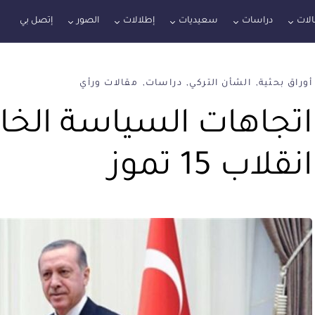
لات
دراسات
سعيديات
إطلالات
الصور
إتصل بي
أوراق بحثية
الشأن التركي
دراسات
مقالات ورأي
اتجاهات السياسة الخارج
انقلاب 15 تموز