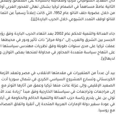
كان التهديد السوفياتي لتركيا ومطالبته بالسيادة على المضائق وبعض ا
الثانية عاملاً مساهماً في انضمام تركيا بشكل نهائي للمحور الغربي أولاً
من خلال عضوية حلف الناتو عام 1952، التي كانت إعلا
للناتو لوقف التمدد الشيوعي خلال الحرب الباردة
[iii]
.
جاء العدالة والتنمية للحكم عام 2002 بعد انتهاء ال
الجسر بين الشرق والغرب إلى “دولة مركز” ذات تأثير ودور في محيطها ي
عملت تركيا على مدى سنوات طويلة وفق نظريات مهندس سياستها الخار
على انتهاج سياسة متعددة المحاور في محاولة لمنحها بعض التوازن وز
لديها
[v]
.
بيد أن عدداً من المتغيرات في مقدمتها الانقلاب في مصر وتعقد الأز
الكردستاني وتسارع المشروع السياسي الكردي في شمال سوريا أدت إلى
الصعيد الإقليمي وإلى عزلة عانت منها تركيا وعمق من آثارها التوتر مع ح
إلى مراجعات وتراجعات في سياستها الخارجية وفق مبدأ “زيادة عدد 
تولي بن علي يلدرم رئاسة حزب العدالة والتنمية الحاكم والحكومة في أيار/ماي
في عودة سفير دولة الإمارات العربية المتحدة إلى أنقرة واتفاق المصال
مع روسيا.