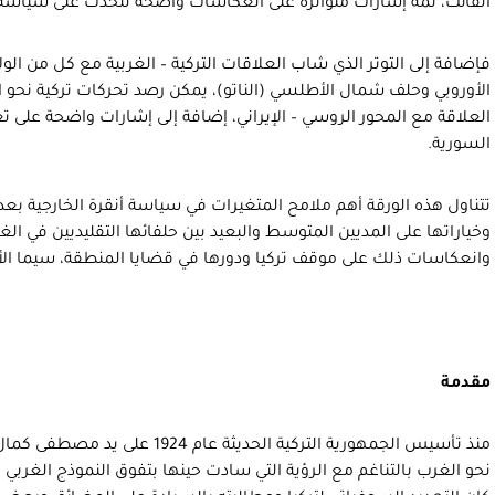
الفائت، ثمة إشارات متواترة على انعكاسات واضحة للحدث على سياسة ترك
فإضافة إلى التوتر الذي شاب العلاقات التركية – الغربية مع كل من الولا
الأوروبي وحلف شمال الأطلسي (الناتو)، يمكن رصد تحركات تركية نحو
العلاقة مع المحور الروسي – الإيراني، إضافة إلى إشارات واضحة على تغ
السورية.
تتناول هذه الورقة أهم ملامح المتغيرات في سياسة أنقرة الخارجية بعد ا
وخياراتها على المديين المتوسط والبعيد بين حلفائها التقليديين في الغرب
وانعكاسات ذلك على موقف تركيا ودورها في قضايا المنطقة، سيما الأ
مقدمة
منذ تأسيس الجمهورية التركية الحديثة ع
نحو الغرب بالتناغم مع الرؤية التي سادت حينها بتفوق النموذج الغربي ف