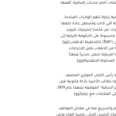
اقات أمام تحديات إضافية، أهمها:
 تركية تتهم الولايات المتحدة
ربعة التي كانت واشنطن عادة خلفها
ت من قاعدة إنجيرليك لتزويد
محسوبة على الحكومة التركية إلى
لاب
[xii]
.
 من الانقلاب ومن الإجراءات
ريكية تحمل تحذيراً مبطناً
محاولة الانقلابية
[xiv]
.
ره رأس الكيان الموازي المصنف
ما تطالب الأخيرة بأدلة قانونية قبل
تسليمه وفق اتفاقية “إعادة المجرمين، والمساعدة المتبادلة في الجرائم الجنائية” الموقعة بينهما عام 1979،
لى العلاقات مع تركيا
[xv]
.
دم والسريع منه في مقابل المواقف
ر الرئيس التركي روسيا للقاء بوتين