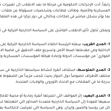
رابعاً، أدت الإجراءات الحكومية في مرحلة ما بعد الانقلاب إلى تغيير
العسكرية والأمنية، وطالت قطاعات وشخصيات مسؤولة عن ملفات خا
بما يؤثر بشكل مباشر في إمكانات وبالتالي في دور تركيا في هذه الملفا
ويمكن تناول تأثير الانقلاب الفاشل على السياسة الخارجية التركية في ث
1- المدى القريب:
سِمَته الرئيسة انكفاء السياسة الخارجية التركية 
الداخلية وفي مقدمتها ضبط الأمن وتسريع ملف التحقيق في قضية الان
الموازي” من مؤسسات الدولة وإعادة هيكلة المؤسسات العسكرية والأ
2- المدى المتوسط:
استئناف أنقرة لنشاط سياستها الخارجية في سيا
مختلف الأطراف خصوصاً دول الجوار بحيث تتجنب مزيداً من الضغوط في ال
بدرجة ما في العلاقات مع الاتحاد الأوروبي والولايات المتحدة.
3- المدى البعيد:
إثر المواقف التي اعتبرتها أنقرة رمادية أو مخيبة للآ
سعيها للعودة إلى السياسة الخارجية متعددة المحاور التي انتهجتها ل
كل من روسيا والصين وإيران، وهي السياسة التي تعرضت لانتكاسة بع