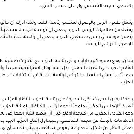
بالسعي لمجده الشخصي ولو على حساب الحزب.
يتمثل طموح الرجل بالوصول لمنصب رئاسة البلاد، ولكنه أدرك أن قانون
يمنحه من صلاحيات لرئيس الحزب، بمعنى أن ترشحه للرئاسة مستقبلاً مر
يضمن موقف أي رئيس مستقبلي للحزب، بمعنى أن رئاسته لحزب الشع
للوصول للترشح للرئاسة.
ولكن، ومع صمود كليجدارأوغلو في رئاسة الحزب مع إشارات ضمنية عل
القادم للحزب في الخريف المقبل، بدّل إمام أوغلو استراتيجيته مجدداً 
مجدداً” بما يعني استعداده للترشح لرئاسة البلدية في الانتخابات المحل
الحزب.
وهكذا يكون الرجل قد أجّل المعركة على رئاسة الحزب بانتظار المؤتمر ال
نهاية آذار/مارس المقبل، ملمحاً لدعمه لرئيس الكتلة البرلمانية للحزب 
وهو القيادي المقرب من كليجدارأوغلو قبل أن ينضم للتيار المعارض له.
الاتهامات بالبحث عن مجده الشخصي، وسيحاول إقناع الحزب الجيد بدعمه
بغض النظر عن شكل المعارضة وفرص تحالفها، ويجنب نفسه أي لوم ب