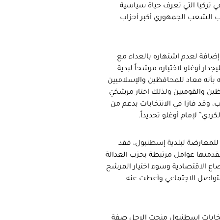
 في تركيا التي تعرف حياة سياسية
زب الشعب الجمهوري أكبر أحزاب
لاد إضافة لعدم اشتهاره بالعداء مع
دار أوغلو لاختياره مرشحاً لبدية
ه بأنه معاد للمحافظين والإسلاميين
 والقوميين ولذلك اختار مرشحَيْ
زب، وقد فازا في الانتخابات بدعم من
” لإمام أوغلو تحديداً.
للمعارضة لبلدية إسطنبول، فقد
 مقدمتها عوامل مرتبطة بحزب العدالة
اع الاقتصادية وسوء اختيار المرشح
التواصل الاجتماعي وأعطت عنه
 انتخابات إسطنبول منحت الرجل صفة