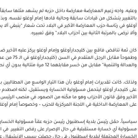
وعليه، واجه زعيم المعارضة معارضة داخل حزبه لم يشهد مثلها سابقا
بالتغيير يتشكل من قيادات سابقة وحالية قادها إمام أوغلو نفسه. وبذلك
أوغلو في رئاسة حزب المعارضة الأكبر في البلاد تحت شعار “ينبغي ألا
وألا نرضى بالمرتبة الثانية بين أحزاب البلاد” وفق تعبيره.
كان ثمة تناقض فاقع بين كليجدارأوغلو وإمام أوغلو يركز عليه الأخير ضمن
وطموحاً مقابل الر
والعدالة والتنمية” مقابل من خسر مقابلهما 12 مرة متتالية بدون أي نصر.
ولذلك، كانت تقديرات إمام أوغلو بأن هذا التيار الواسع من المطالبين ب
على كليجدار أوغلو ليتحمل مسؤولية الخسارة ويستقيل، لكنه اصطدم مر
الأخير وفق قانون الأحزاب وهو ما مكّنه من الصمود في منصب الرئ
على المعارضة الداخلية في اللجنة المركزية للحزب – وخصوصاً إمام أوغلو
سياسياً، حمّل رئيسُ بلدية إسطنبول رئيسَ حزبه علناً مسؤولية الخسارة 
مسؤولية أي خسارة مستقبلية في حال الإصرار على رفض التغيير. في ال
الخسارة المحتملة لبلدية إسطنبول في حال حصلت بسبب الانشغال عن 