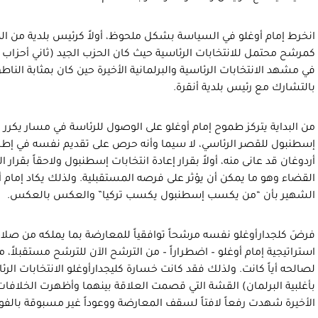
انخرط إمام أوغلو في السياسة بشكل ملحوظ، أولاً كرئيس بلدية من ا
كمرشح محتمل للانتخابات الرئاسية حيث كان الحزب الجيد (ثاني أحزاب ا
في مشهد الانتخابات الرئاسية والبرلمانية الأخيرة حين كان بمثابة النا
بالتشارك مع رئيس بلدية أنقرة.
من البداية يتركز طموح إمام أوغلو على الوصول للرئاسة في مسار يكرر ت
إسطنبول للقصر الرئاسي، لا سيما وأنه حرص على تقديم نفسه في إطا
أردوغان قد عانى منه، أولاً بقرار إعادة انتخابات إسطنبول ولاحقاً بقرار 
القضاء وهو ما يمكن أن يؤثر على فرصه المستقبلية. ولذلك يكاد إمام أغل
الشهير بأن “من يكسب إسطنبول يكسب تركيا” والعكس بالعكس.
فرضَ كلجدارأوغلو نفسه مرشحاً توافقياً للمعارضة بما يملكه من صلا
استراتيجية إمام أوغلو – اضطراراً – من الترشح الآن للترشح مستقبلاً، 
لصالحه أياً كانت. ولذلك فقد كانت خسارة كليجدارأوغلو الانتخابات ال
بأغلبية البرلمان) القشة التي قصمت العلاقة بينهما وأظهرت الخلافات ل
الأخيرة شهدت رفعاً لافتاً لسقف المعارضة ووعوداً غير مسبوقة بالفوز و