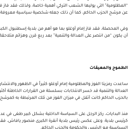
“المظلومية” التي يوليها الشعب التركي أهمية خاصة، ولذلك فقد فاز في
عن مرشح الحزب الحاكم، كما أن ذلك جعله شخصية سياسية معروفة جداً
وفي المحصلة، فقد فاز إمام أوغلو بما هو أهم من بلدية إسطنبول الكبر
أن يكون “من انتصر على العدالة والتنمية” بعد ربع قرن وهزائم متلاحقة.
الطموح والمعيقات
ساعدت رمزيتا الفوز والمظلومية إمام أوغلو كثيراً في الظهور والانتشار
العدالة والتنمية قد خسر الانتخابات بسلسلة من القرارات الخاطئة أكثر 
بالحزب الحاكم كانت أثقل في ميزان الفوز من تلك المرتبطة به كمرش
منذ البدايات، ركز الرجل على السياسة الداخلية بشكل كبير طغى في 
كرئيس بلدية. وعلى عكس رئيس بلدية أنقرة الكبرى منصور يافاش، فقد
السياسية مع الرئيس والحكومة والحزب الحاكم.