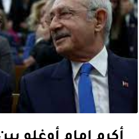
أكرم إمام أوغلو بي