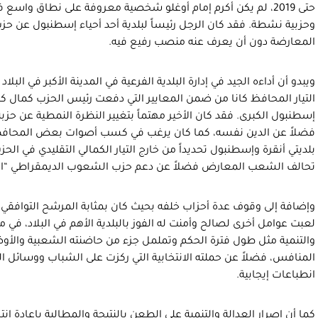
حتى 2019، لم يكن أكرم إمام أوغلو شخصية معروفة على نطاق واسع
وحزبية نشطة. فقد كان الرجل رئيساً لبلدية أحد أحياء إسطنبول عن ح
المعارضة دون أن يعرف عنه منصب رفيع فيه.
ويبدو أن أداءه الجيد في إدارة البلدية الفرعية في المدينة الأكبر في الب
التيار المحافظ كانا من ضمن المعايير التي دفعت رئيس الحزب كمال كليج
إسطنبول الكبرى. فقد كان الأخير مهتماً بتغيير النظرة النمطية عن حزب
فضلاً عن الدين نفسه، كما كان يرغب في كسب أصوات بعض المحافظين
بلديتي أنقرة وإسطنبول تحديداً من خارج التيار الكمالي التقليدي في الح
تحالف الشعب المعارض فضلاً عن دعم حزب الشعوب الديمقراطي “الكردي
وإضافة إلى وقوف عدة أحزاب خلفه بحيث كان بمثابة المرشح التوافقي 
لعبت عوامل أخرى لصالح وأمنت له الفوز بالبلدية الأهم في البلاد، في
والتنمية مثل طول فترة الحكم وتململ جزء من حاضنته الشعبية والأوض
المنافس، فضلاً عن حملته الانتخابية التي ركزت على الشباب ووسائل 
انطباعات إيجابية.
كما أن إصرار العدالة والتنمية على الطعن بالنتيجة والمطالبة بإعادة