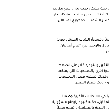
ً، حيث تشكل ضده تيار واسع يطالب
 أظهر الأخير رغبته بخلافة كليجدار
 يخسر الشعب الجمهوري بعد الآن،
اً وتلميحاً؛ الشاب الممتلئ حيوية
جل المتقدم في السن (كليجدارأوغلو في الـ 75 من عمره)، والوحيد الذي “هزم أردوغان
التغيير والتجديد قادر على الضغط
ة أخرى بالصلاحيات التي يملكها
يس وكذلك تصفية بعض المحسوبين
 – تحت شعار التغيير.
في الانتخابات الأخيرة وضمناً
مقابل، حمّله كليجدارأوغلو مسؤولية
البلدية بالسياسة واتهمه ضمناً