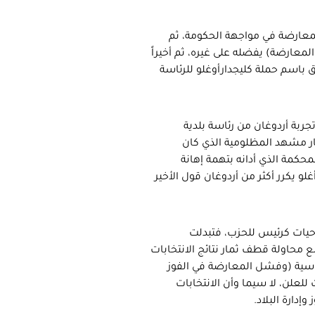
لمعارضة في مواجهة الحكومة، ثم
لمعارضة) يفضله على غيره، ثم أخيراً
طق باسم حملة كليجدارأوغلو للرئاسة
جربة أردوغان من رئاسة بلدية
ر مشهد المظلومية الذي كان
المحكمة الذي أدانه بتهمة إهانة
و يكرر أكثر من أردوغان قول الأخير
حيات كرئيس للحزب، فتبدلت
مع محاولة قطف ثمار نتائج الانتخابات
رئاسية (وفشل المعارضة في الفوز
لعلن، لا سيما وأن الانتخابات
إدارة البلاد.