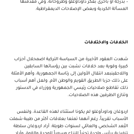
– بدرجة أو بأخرى بفكر داودأوغلو وطروحاته، وفي مقدمتها
المسألة الكردية وبعض الإصلاحات الديمقراطية.
الخلافات والاختلافات
شهدت العقود الأخيرة من السياسة التركية اضمحلال أحزاب
كبيرة وقوية بعد خلافات نشبت بين رؤسائها السابقين
واللاحقينبعد انتقال الأولين إلى رئاسة الجمهورية، وأهم الأمثلة
على ذلك حزبا الطريق القويم والوطن الأم، ولعل أهم أسباب
ذلك تقاطع صلاحيات رئيسي الجمهورية ووزراء في الدستور
وتنازع الطرفين هذه الصلاحيات.
اردوغان وداودأوغلو لم يكونا استثناء لهذه القاعدة، ولنفس
الأسباب تقريباً، رغم أنهما تمتعا بعلاقات أكثر من طيبة شملت
البُعد الشخصي والعائلي لسنوات طويلة. أراد اردوغان سلطة
تنفيذية برأس واحدة تجنباً للنزاع وسعياً للوحدة والقوة، وأراد