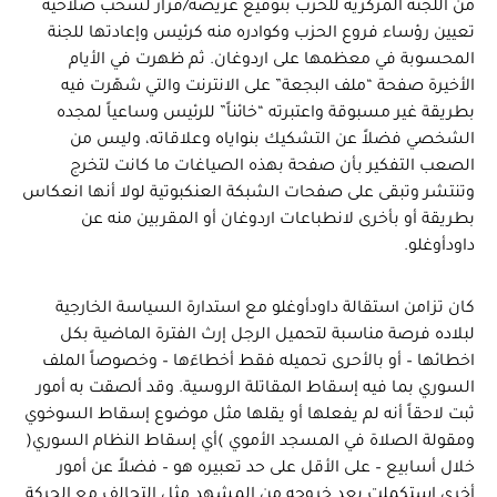
من اللجنة المركزية للحزب بتوقيع عريضة/قرار لسحب صلاحية
تعيين رؤساء فروع الحزب وكوادره منه كرئيس وإعادتها للجنة
المحسوبة في معظمها على اردوغان. ثم ظهرت في الأيام
الأخيرة صفحة “ملف البجعة” على الانترنت والتي شهّرت فيه
بطريقة غير مسبوقة واعتبرته “خائناً” للرئيس وساعياً لمجده
الشخصي فضلاً عن التشكيك بنواياه وعلاقاته، وليس من
الصعب التفكير بأن صفحة بهذه الصياغات ما كانت لتخرج
وتنتشر وتبقى على صفحات الشبكة العنكبوتية لولا أنها انعكاس
بطريقة أو بأخرى لانطباعات اردوغان أو المقربين منه عن
داودأوغلو.
كان تزامن استقالة داودأوغلو مع استدارة السياسة الخارجية
لبلاده فرصة مناسبة لتحميل الرجل إرث الفترة الماضية بكل
اخطائها – أو بالأحرى تحميله فقط أخطاءَها – وخصوصاً الملف
السوري بما فيه إسقاط المقاتلة الروسية. وقد ألصقت به أمور
ثبت لاحقاً أنه لم يفعلها أو يقلها مثل موضوع إسقاط السوخوي
ومقولة الصلاة في المسجد الأموي )أي إسقاط النظام السوري(
خلال أسابيع – على الأقل على حد تعبيره هو – فضلاً عن أمور
أخرى استكملت بعد خروجه من المشهد مثل التحالف مع الحركة