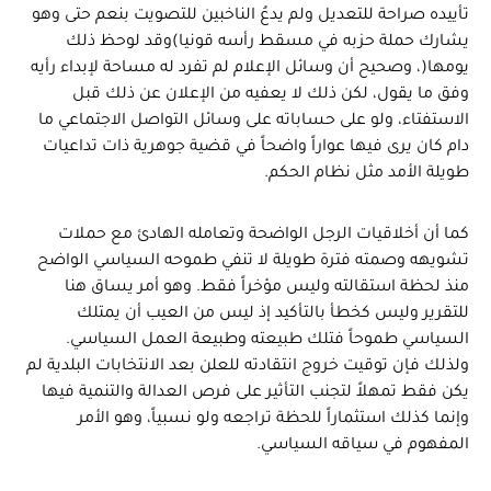
تأييده صراحة للتعديل ولم يدعُ الناخبين للتصويت بنعم حتى وهو
يشارك حملة حزبه في مسقط رأسه قونيا)وقد لوحظ ذلك
يومها(، وصحيح أن وسائل الإعلام لم تفرد له مساحة لإبداء رأيه
وفق ما يقول، لكن ذلك لا يعفيه من الإعلان عن ذلك قبل
الاستفتاء، ولو على حساباته على وسائل التواصل الاجتماعي ما
دام كان يرى فيها عواراً واضحاً في قضية جوهرية ذات تداعيات
طويلة الأمد مثل نظام الحكم.
كما أن أخلاقيات الرجل الواضحة وتعامله الهادئ مع حملات
تشويهه وصمته فترة طويلة لا تنفي طموحه السياسي الواضح
منذ لحظة استقالته وليس مؤخراً فقط. وهو أمر يساق هنا
للتقرير وليس كخطأ بالتأكيد إذ ليس من العيب أن يمتلك
السياسي طموحاً فتلك طبيعته وطبيعة العمل السياسي.
ولذلك فإن توقيت خروج انتقادته للعلن بعد الانتخابات البلدية لم
يكن فقط تمهلاً لتجنب التأثير على فرص العدالة والتنمية فيها
وإنما كذلك استثماراً للحظة تراجعه ولو نسبياً، وهو الأمر
المفهوم في سياقه السياسي.