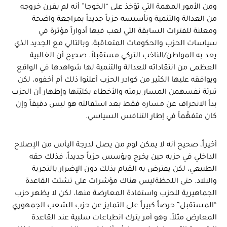
ومن الأمور المهمة التي تؤخذ على “الخوجا” أنه لم يقرن خروجه
من العدالة والتنمية وتأسيسه حزباً جديداً بمراجعة واضحة
ومعلنة للفترات السابقة التي لعب فيها أدواراً مؤثرة في
سياسات الحزب والحكومات المتعاقبة، وبالتالي مع الجديد الذي
يعد به المواطن/الناخب التركي مستقبلاً. صحيح أن الغالبية
العظمى من انتقاداته للعدالة والتنمية لها شواهدها في الواقع
ويوافقه عليها الكثير من كوادر الحزب أعلنوا ذلك أم أخفوه، لكن
تبرئة نفسهمن المسار برمته والأخطاء بكليّتها وإظهار أن الحزب
بدأ الانحراف عن مساره فقط بعد استقالته هو ليس دقيقاً وإن
كان متفهَّماً في إطار التنافس السياسي.
أخيراً، صحيح أنه لا يمكن لوم من يصل لدرجة اليأس من الإصلاح
الداخلي في حزبه حين يخرج ويؤسس حزباً جديداً، فذلك حقه
الطبيعي، لكن يفترض به القيام بذلك دون الإضرار بالتجربة
والبلاد. حتى اللحظةليس هناك مؤشرات على تشتت القاعدة
الجماهيرية للحزب واستفادة المعارضة منها، لكن لا يظهر حزب
“المستقبل” حرصاً كبيراً على التمايز عن حزب الشعب الجمهوري
المعارض مثلاً، وهو أمر يترك انطباعات سلبية عند القاعدة