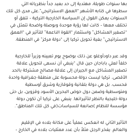
بها سنوات طويلة، مهتدية إلى حد بعيد جداً بنظرياته التي
سطرها في كتابه الأشهر “العمق الاستراتيجي”.على مدى كل تلك
السنوات يمكن القول إن السياسة الخارجية التركية – تتفق أو
تختلف معها – كانت لها رؤية موحدة وبوصلة واضحة تتمثل في
“تصفير المشاكل” واستثمار “القوة الناعمة” للتأثير في “العمق
الاستراتيجي” بغية تحويل تركيا إلى “دولة مركز” في المنطقة.
وقد عبر داودأوغلو عن ذلك بوضوح يوم تعيينه وزيراً للخارجية
خلفاً لعلي باباجان حين قال “ينبغي أن نسعى لتحويل علاقة
تصفير المشاكل مع الجيران إلى علاقة مصالح مشتركة بالحد
الأقصى. تركيا ليست دولة محسوبة على منطقة جغرافية واحدة
فحسب. بل هي دولة بلقانية وقوقازية وشرق أوسطية
ومتوسطية وضمن دول حوض البحرين الأسود وقزوين، بل حتى
دولة خليجية بالنظر لتأثيراتها. ينبغي على تركيا أن تكون دولة
مؤسسة للنظام )صانعة للسياسات(في كل تلك المناطق”.
التأثير الثاني له انعكس عملياً على مكانة بلاده في الإقليم
والعالم. يفخر الرجل مثلاً بأن عدد ممثليات بلاده في الخارج –