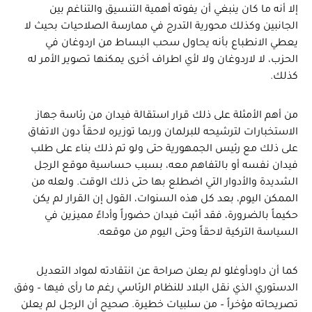
إلا أنه ما كان ينبغي أن يفوته أهمية التنسيق والتناغم بين
الجانبين وكذلك محورية التدرج في ممارسة الصلاحيات بحيث لا
يعطي الانطباع بأنه يحاول سحب البساط من اردوغان في
الحزب، لا لاردوغان ولا لأي اطراف أخرى يمكنها تصوير الأمر له
كذلك.
من أهم الأمثلة على ذلك قرار استقالة فيدان من رئاسة جهاز
الاستخبارات لترشيحه للبرلمان وربما توزيره لاحقاً دون الاتفاق
على ذلك مع رئيس الجمهورية حتى ولو تم ذلك بناء على طلب
فيدان نفسه أو بالتفاهم معه، بسبب حساسية موقع الرجل
الشديدة والأدوار التي اضطلع بها حتى ذلك الوقت. ولعله من
الممكن اليوم، بعد كل هذه السنوات، القول إن القرار لم يكن
حكيماً بالضرورة، فقد أثبت فيدان حضوراً وأداءً مميزين في
السياسة التركية لاحقاً وحتى اليوم من موقعه.
كما أن داودأوغلو لم يعلن صراحة عن انتقادته لمواد التعديل
الدستوري الذي نقل البلاد للنظام الرئاسي رغم ما رأى فيها – وفق
تصريحاته مؤخراً – من سلبيات خطيرة. صحيح أن الرجل لم يعلن