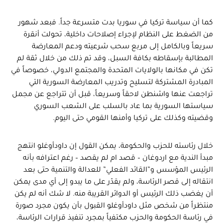
كما أن سياسة تركيا في سوريا بدت متسرعة جداً. فبعد شهور
من الضغط على النظام لإجراء إصلاحات داخلية، تحولت أنقرة
سريعاً وبالكامل إلى مربع سحب شرعيته ودعم المعارضة
المطالبة بإسقاطه بكافة السبل، وقد تم ذلك من خلال ثقة لم
تكن في مكانها بالولايات المتحدة والمجتمع الدولي، خصوصاً في
المبادرة المشتركة لتسليح وتدريب المعارضة السورية التي
تراجعت عنها واشنطن لاحقاً وسريعاً، قبل أن تتراجع عن مجمل
سياستها السورية بما عاد بالسلب على الشعب السوري
وقضيته وكذلك على تركيا وأمنها القومي حتى اليوم.
خلال رئاسته للحزب والحكومة، يمكن القول إن داودأوغلو انتهج
مبدأ الندية مع اردوغان – قصد ام لم يقصد – رغم اعترافه بأنه
الرئيس المؤسس و”القائد الفعلي” للعدالة والتنمية حتى بعد
انتقاله إلى قصر الرئاسة، ولم يقدّر على ما يبدو إلى أي مدى يمكن
أن يغضب ذلك الرئيس أو الدوائر القريبة منه. لا شك أنه لم يكن
منتظراً من شخص مثل داودأوغلو القبول بأن يكون مجرد صورة
في رئاسة الحكومة والحزب مكتفياً بمجرد تنفيذ قرارات الرئاسة،