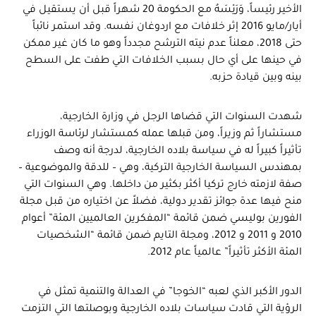
الأخير رئيساً، وَرَئِسَهُ مع الحكومة 20 شهراً قبل أن يستقيل في
أيار/مايو 2016 إثر خلافات مع اردوغان نفسه. وقد استمر نائباً
حتى 2018، معلناً عدم نيته الترشح مجدداً وهو ما كان غير ممكن
في حينها على أي حال بسبب الخلافات التي طفت على السطح
بينه وبين قيادة حزبه.
شهدت السنوات التي قضاها الرجل في وزارة الخارجية،
مستشاراً ثم وزيراً، ومن قبلها عمله كمستشار لرئاسة الوزراء
تأثيراً كبيراً له في سياسة بلاده الخارجية، لدرجة أنه وصف
بمهندس السياسة الخارجية التركية، وهي – للدقة والموضوعية –
صفة لازمته خارج تركيا أكثر بكثير من داخلها. وهي السنوات التي
منح فيها عدة جوائز تقدير دولية، فضلاً عن اختياره من قبل مجلة
الفورين بوليسي ضمن قائمة “المفكرين العالميين المئة” أعوام
2010 و 2011 و 2012، ومجلة التايم ضمن قائمة “الشخصيات
المئة الأكثر تأثيراً” عالمياً عام 2012.
الدور الأكبر الذي لعبه “الخوجا” في العدالة والتنمية تمثل في
الرؤية التي قادت سياسات بلاده الخارجية وبوصلتها التي التزمت