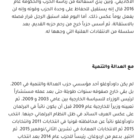
الأكاديمي. وبين يدي استقالته من رئاسة الحزب والحكومة عام
2016 قال إنه يستقيل للحفاظ على وحدة الحزب وقوته وإنه لن
يفعل يوماً عكس ذلك. أما اليوم فقد استبق الرجل قرار فصله
بالاستقالة، ثم أسس حزباً خرج من رحم حزبه القديم، بعد
سلسلة من الانتقادات العلنية التي وجهها له.
مع العدالة والتنمية
لم يكن داودأوغلو أحد مؤسسي حزب العدالة والتنمية في 2001،
بل بقي خارج صفوفه سنوات طويلة حتى بعد عمله مستشاراً
لرئيس الوزراء للسياسة الخارجية بين عامي 2003 و 2009، ثم
تعيينه وزيراً للخارجية عام 2009 قبل أن يكون نائباً في البرلمان
على عكس العرف السائد في ظل النظام البرلماني حينها. انتخب
داودأوغلو نائباً عن محافظته قونيا في انتخابات 2011 وانتخابات
2015 ثم الانتخابات المعادة في تشرين الثاني/نوفمبر 2015. ثم
اختير، بدعم من اردوغان، رئيساً للحزب عام 2014 بعد انتخاب