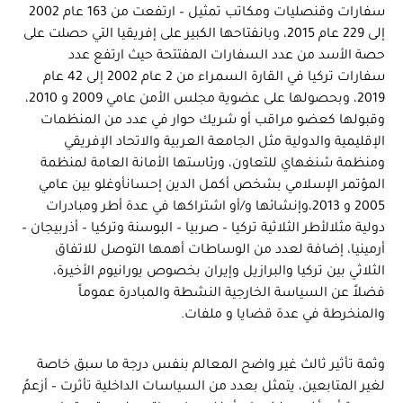
سفارات وقنصليات ومكاتب تمثيل – ارتفعت من 163 عام 2002
إلى 229 عام 2015، وبانفتاحها الكبير على إفريقيا التي حصلت على
حصة الأسد من عدد السفارات المفتتحة حيث ارتفع عدد
سفارات تركيا في القارة السمراء من 2 عام 2002 إلى 42 عام
2019، وبحصولها على عضوية مجلس الأمن عامي 2009 و 2010،
وقبولها كعضو مراقب أو شريك حوار في عدد من المنظمات
الإقليمية والدولية مثل الجامعة العربية والاتحاد الإفريقي
ومنظمة شنغهاي للتعاون، ورئاستها الأمانة العامة لمنظمة
المؤتمر الإسلامي بشخص أكمل الدين إحسانأوغلو بين عامي
2005 و 2013،وإنشائها و/أو اشتراكها في عدة أطر ومبادرات
دولية مثلالأطر الثلاثية تركيا – صربيا – البوسنة وتركيا – أذربيجان –
أرمينيا، إضافة لعدد من الوساطات أهمها التوصل للاتفاق
الثلاثي بين تركيا والبرازيل وإيران بخصوص يورانيوم الأخيرة،
فضلاً عن السياسة الخارجية النشطة والمبادرة عموماً
والمنخرطة في عدة قضايا و ملفات.
وثمة تأثير ثالث غير واضح المعالم بنفس درجة ما سبق خاصة
لغير المتابعين، يتمثل بعدد من السياسات الداخلية تأثرت – أزعمُ