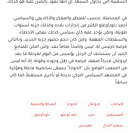
الشعبية التي يحاول كسبها، أي أنها تعود بالضرر عليه هو كذلك.
في المحصلة، يحسب للمنظر والمفكر والأكاديمي والسياسي
أحمد داودأوغلو الكثير من إنجازات بلاده وكذلك حزبه لسنوات
طويلة، ولكن يؤخذ عليه كأي سياسي كذلك بعض الأخطاء
والسقطات المهمة. ولئن كان حجم حضور حزبه الجديد، وبالتالي
فرصه كرئيس له، ليس واضحاً تماماً بعد، ولئن أمكن للمتابع
الجيد أن يستشف أن الرجل يؤسس من اليوم لمرحلة ما بعد
اردوغان مدركاً ضعف فرصه في ظل وجوده وقوته، إلا أنه ليس
من الصعب التوقع بأن “الخوجا” سيبقى شخصية فاعلة ومؤثرة
في المشهد السياسي التركي بدرجة أو بأخرى مستقبلاً كما كان
سابقاً.
إضاءات
اردوغان
الخوجا
العدالة والتنمية
المستقبل
حزب
داود أوغلو
داودأوغلو
سعيد الحاج
مهندس