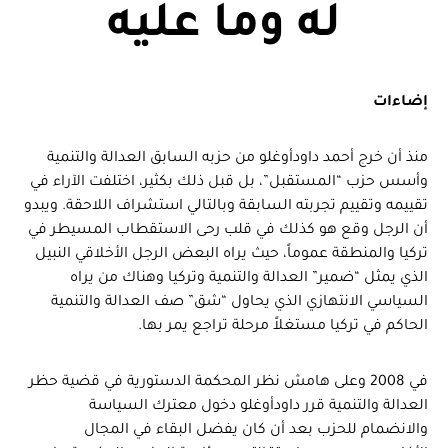
له وما عليه
إضاءات
منذ أن خرج أحمد داودأوغلو من حزبه السابق العدالة والتنمية
وأسس حزب “المستقبل”، بل قبل ذلك بكثير، اختلفت الآراء في
تقييمه وتقييم تجربته السابقة وبالتالي استشراف اللاحقة. ويبدو
أن الرجل وقع هو كذلك في قلب رحى الاستقطاب المسيطر في
تركيا والمنطقة عموماً، حيث يراه البعض الرجل الأخلاقي النبيل
الذي يمثل “ضمير” العدالة والتنمية وتركيا وهناك من يراه
السياسي الانتهازي الذي يحاول “شق” صف العدالة والتنمية
الحاكم في تركيا مستغلاً مرحلة تراجع يمر بها.
في 2008 وعلى هامش نظر المحكمة الدستورية في قضية حظر
العدالة والتنمية قرر داودأوغلو دخول معترك السياسة
والانضمام للحزب بعد أن كان يفضل البقاء في المجال