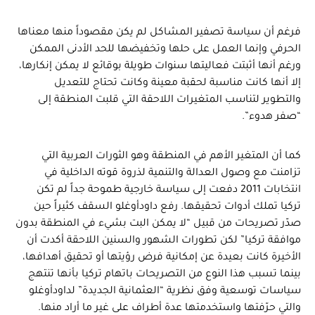
فرغم أن سياسة تصفير المشاكل لم يكن مقصوداً منها معناها
الحرفي وإنما العمل على حلها وتخفيضها للحد الأدنى الممكن
ورغم أنها أثبتت فعاليتها سنوات طويلة بوقائع لا يمكن إنكارها،
إلا أنها كانت مناسبة لحقبة معينة وكانت تحتاج للتعديل
والتطوير لتناسب المتغيرات اللاحقة التي قلبت المنطقة إلى
“صفر هدوء”.
كما أن المتغير الأهم في المنطقة وهو الثورات العربية التي
تزامنت مع وصول العدالة والتنمية لذروة قوته الداخلية في
انتخابات 2011 دفعت إلى سياسة خارجية طموحة جداً لم تكن
تركيا تملك أدوات تحقيقها. رفع داودأوغلو السقف كثيراً حين
صدّر تصريحات من قبيل “لا يمكن البت بشيء في المنطقة بدون
موافقة تركيا” لكن تطورات الشهور والسنين اللاحقة أكدت أن
الأخيرة كانت بعيدة عن إمكانية فرض رؤيتها أو تحقيق أهدافها،
بينما تسبب هذا النوع من التصريحات باتهام تركيا بأنها تنتهج
سياسات توسعية وفق نظرية “العثمانية الجديدة” لداودأوغلو
والتي حرّفتها واستخدمتها عدة أطراف على غير ما أراد منها.