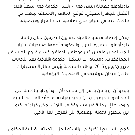
داودأوغلو معادلة رئيس قوي – رئيس حكومة قوي سعياً لأداء
أفضل للجهاز التنفيذي، فوقع الخلاف والاختلاف بينهما في
ملفات عدة في سياق تنازع صلاحية اتخاذ القرار ومرجعيته.
يمكن إحصاء قضايا خلافية عدة بين الطرفين خلال رئاسة
داودأوغلو القصيرة للحزب والحكومة،أهمها صلاحيات اختيار
المساعدين وتعيين كبار موظفي الدولة ورؤساء فروع الحزب في
المحافظات، ومشاورات تشكيل حكومة ائتلافية بعد انتخابات
حزيران/يونيو 2015، وطلب استقالة رئيس جهاز الاستخبارات
حاقان فيدان لترشيحه في الانتخابات البرلمانية.
ويبدو أن اردوغان وصل إلى قناعة بأن داودأوغلو ينافسه على
العدالة والتنمية ويريد أن ينفرد بقيادته، ما عقّد العلاقة البينية
وأوصلها إلى حالة غير مسبوقة من التوتر، يمكن قراءتها فيما
بين سطور الحملة الإعلامية التي تعرض لها الأخير.
فمع الأسابيع الأخيرة في رئاسته للحزب، تحدته الغالبية العظمى